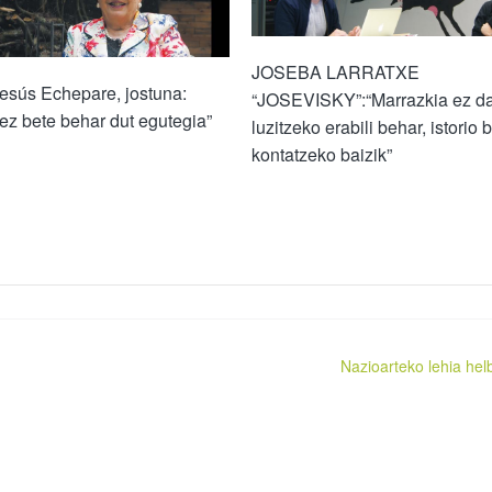
JOSEBA LARRATXE
esús Echepare, jostuna:
“JOSEVISKY”:“Marrazkia ez d
ez bete behar dut egutegia”
luzitzeko erabili behar, istorio b
kontatzeko baizik”
Nazioarteko lehia hel