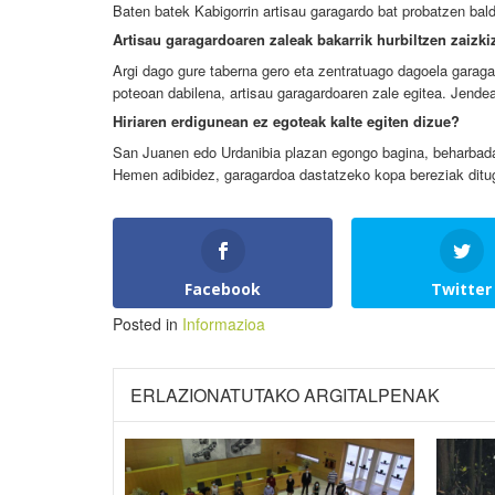
Baten batek Kabigorrin artisau garagardo bat probatzen bald
Artisau garagardoaren zaleak bakarrik hurbiltzen zaizk
Argi dago gure taberna gero eta zentratuago dagoela garagar
poteoan dabilena, artisau garagardoaren zale egitea.
Jendea
Hiriaren erdigunean ez egoteak kalte egiten dizue?
San Juanen edo Urdanibia plazan egongo bagina, beharbada
Hemen adibidez, garagardoa dastatzeko kopa bereziak ditugu
Facebook
Twitter
Posted in
Informazioa
ERLAZIONATUTAKO ARGITALPENAK