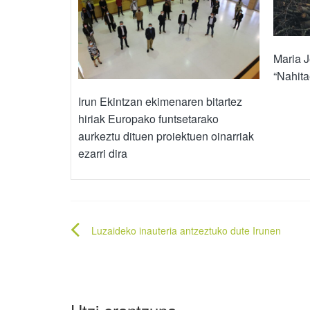
Maria J
“Nahita
Irun Ekintzan ekimenaren bitartez
hiriak Europako funtsetarako
aurkeztu dituen proiektuen oinarriak
ezarri dira
Bidalketetan
Luzaideko inauteria antzeztuko dute Irunen
zehar
nabigatu