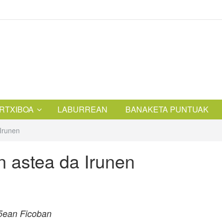
RTXIBOA
LABURREAN
BANAKETA PUNTUAK
Irunen
n astea da Irunen
 5ean Ficoban