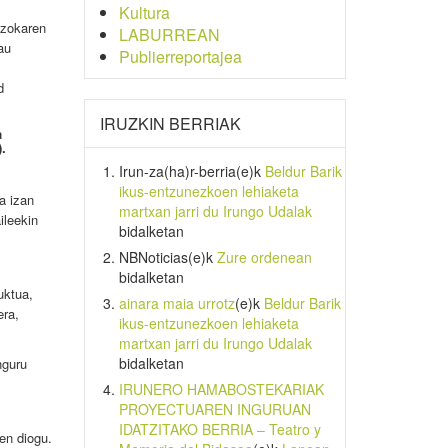
Kultura
azokaren
LABURREAN
au
Publierreportajea
d
IRUZKIN BERRIAK
a
.
Irun-za(ha)r-berria
(e)k
Beldur Barik
ikus-entzunezkoen lehiaketa
a izan
martxan jarri du Irungo Udalak
ileekin
bidalketan
NBNoticias
(e)k
Zure ordenean
bidalketan
uktua,
ainara maia urrotz
(e)k
Beldur Barik
era,
ikus-entzunezkoen lehiaketa
martxan jarri du Irungo Udalak
bidalketan
nguru
IRUNERO HAMABOSTEKARIAK
PROYECTUAREN INGURUAN
IDATZITAKO BERRIA – Teatro y
en diogu.