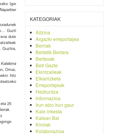
xeko Igor
Naparbier
KATEGORIAK
duradunek
ak… Guzti
Aitzina
zena dute
Argazki-erreportajea
atzaileak
Berriak
. Guztira,
Bertatik Bertara
Bertsoak
,
Kalebirra
Beti Gazte
an, Orrua,
Ekintzaileak
ekin hitz
Elkarrizketa
oteatzeko
Erreportajeak
Hezkuntza
Informazioa
 eta 25
Irun atzo Irun gaur
lerrak
Kale inkesta
ez
Kalean Bai
 egongo
Kirolak
Kolaborazioa