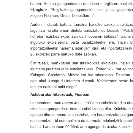
batera. Artisau garagardoaren munduan murgiltzen hasi zir
Eizagirrek:
“Belgikako garagardoekin hasi ginela gogorat
zegoen Noainen, Gross Donostian…”
Aurten, indarrak batuta, tamaina handiko azoka antolatze
laguntza handia eman dietela baieztatu du Lluciak: “Pabil
horretan ezinbestekoa izan da Ficobaren babesa”. Gainer
inguruko ekoizleekin, baita banatzaileekin ere. Haien b
inportatzaileekin harremanetan jarri dira, eta inportatzaile
25 ekoizlek parte hartuko dute azokan.
Ostiralean, martxoaren 3an iritsiko dira ekoizleak, haie
ekimena prestatu dute antolatzaileek. Poteo txiki bat eging
Kabigorri, Sandwico, Altzola eta Aia tabernetan. Denetan,
egin ahal izango du interesa duenak.
Kalebirra
ren beste h
ohitura erakutsi nahi diegu”.
Asteburuko hitzorduak, Ficoban
Larunbatean, martxoaren 4an, 11:00etan zabalduko ditu atea
ekoizleen garagardoak dastatu ahal izango ditu. Kalebirran
egongo dira asteburu osoan zehar, eta haurrentzako puzgarr
duenarentzat, bi euro balioko du sarrerak, edalontzirik gab
baitira. Larunbatean 00:00ak arte egongo da azoka zabalik. 