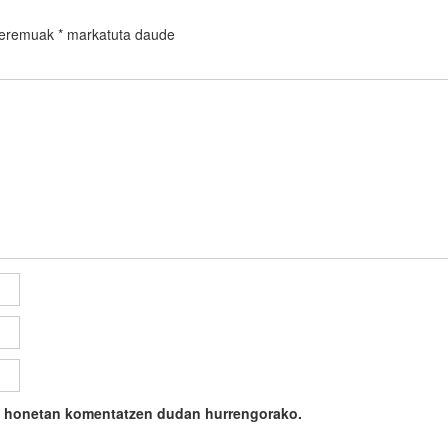
 eremuak
*
markatuta daude
ile honetan komentatzen dudan hurrengorako.