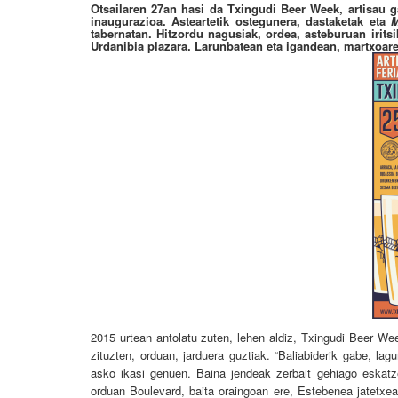
Otsailaren 27an hasi da Txingudi Beer Week, artisau 
inaugurazioa. Asteartetik ostegunera, dastaketak eta
M
tabernatan. Hitzordu nagusiak, ordea, asteburuan iritsi
Urdanibia plazara. Larunbatean eta igandean, martxoare
2015 urtean antolatu zuten, lehen aldiz, Txingudi Beer Wee
zituzten, orduan, jarduera guztiak. “Baliabiderik gabe, la
asko ikasi genuen. Baina jendeak zerbait gehiago eskatze
orduan Boulevard, baita oraingoan ere, Estebenea jatetxe