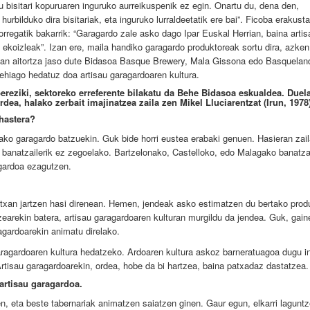
u bisitari kopuruaren inguruko aurreikuspenik ez egin. Onartu du, dena den,
rbilduko dira bisitariak, eta inguruko lurraldeetatik ere bai”. Ficoba erakust
rregatik bakarrik: “Garagardo zale asko dago Ipar Euskal Herrian, baina artis
 ekoizleak”. Izan ere, maila handiko garagardo produktoreak sortu dira, azken
ilan aitortza jaso dute Bidasoa Basque Brewery, Mala Gissona edo Basquelan
gehiago hedatuz doa artisau garagardoaren kultura.
ereziki, sektoreko erreferente bilakatu da Behe Bidasoa eskualdea. Duel
ea, halako zerbait imajinatzea zaila zen Mikel Lluciarentzat (Irun, 1978)
hastera?
ko garagardo batzuekin. Guk bide horri eustea erabaki genuen. Hasieran zail
n banatzailerik ez zegoelako. Bartzelonako, Castelloko, edo Malagako banatza
agardoa ezagutzen.
txan jartzen hasi direnean. Hemen, jendeak asko estimatzen du bertako prod
zearekin batera, artisau garagardoaren kulturan murgildu da jendea. Guk, gain
agardoarekin animatu direlako.
garagardoaren kultura hedatzeko. Ardoaren kultura askoz barneratuagoa dugu i
tisau garagardoarekin, ordea, hobe da bi hartzea, baina patxadaz dastatzea.
artisau garagardoa.
en, eta beste tabernariak animatzen saiatzen ginen. Gaur egun, elkarri laguntz