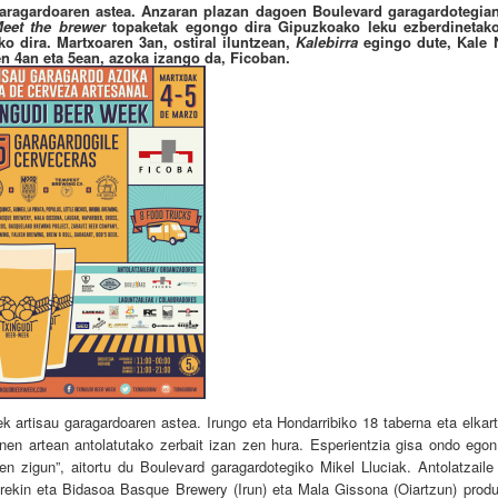
garagardoaren astea. Anzaran plazan dagoen Boulevard garagardotegia
eet the brewer
topaketak egongo dira Gipuzkoako leku ezberdinetako
ko dira. Martxoaren 3an, ostiral iluntzean,
Kalebirra
egingo dute, Kale 
n 4an eta 5ean, azoka izango da, Ficoban.
k artisau garagardoaren astea. Irungo eta Hondarribiko 18 taberna eta elkar
gunen artean antolatutako zerbait izan zen hura. Esperientzia gisa ondo ego
n zigun”, aitortu du Boulevard garagardotegiko Mikel Lluciak. Antolatzaile
arekin eta Bidasoa Basque Brewery (Irun) eta Mala Gissona (Oiartzun) produ