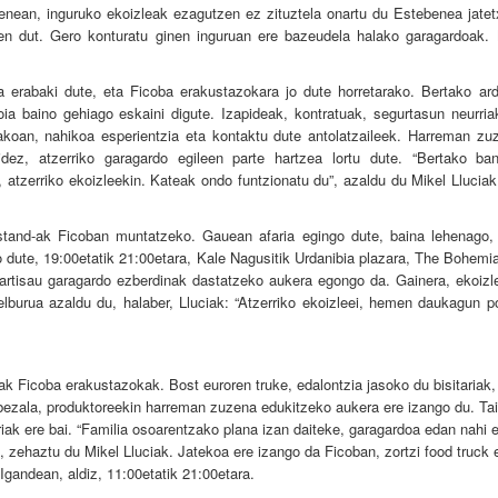
enean, inguruko ekoizleak ezagutzen ez zituztela onartu du Estebenea jatet
zen dut. Gero konturatu ginen inguruan ere bazeudela halako garagardoak. 
a erabaki dute, eta Ficoba erakustazokara jo dute horretarako. Bertako ar
oia baino gehiago eskaini digute. Izapideak, kontratuak, segurtasun neurri
akoan, nahikoa esperientzia eta kontaktu dute antolatzaileek. Harreman zu
idez, atzerriko garagardo egileen parte hartzea lortu dute. “Bertako ban
ak, atzerriko ekoizleekin. Kateak ondo funtzionatu du”, azaldu du Mikel Lluciak
n stand-ak Ficoban muntatzeko. Gauean afaria egingo dute, baina lehenago
o dute, 19:00etatik 21:00etara, Kale Nagusitik Urdanibia plazara, The Bohemi
 artisau garagardo ezberdinak dastatzeko aukera egongo da. Gainera, ekoizle
elburua azaldu du, halaber, Lluciak: “Atzerriko ekoizleei, hemen daukagun p
k Ficoba erakustazokak. Bost euroren truke, edalontzia jasoko du bisitariak,
 bezala, produktoreekin harreman zuzena edukitzeko aukera ere izango du. Tai
iak ere bai. “Familia osoarentzako plana izan daiteke, garagardoa edan nahi 
e”, zehaztu du Mikel Lluciak. Jatekoa ere izango da Ficoban, zortzi food truck
Igandean, aldiz, 11:00etatik 21:00etara.