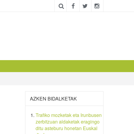
AZKEN BIDALKETAK
Trafiko mozketak eta Irunbusen
zerbitzuan aldaketak eragingo
ditu asteburu honetan Euskal