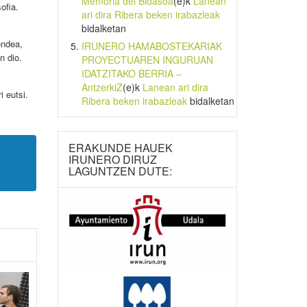
Memoria del Bidasoa
(e)k
Lanean
ofia.
ari dira Ribera beken irabazleak
bidalketan
endea,
IRUNERO HAMABOSTEKARIAK
n dio.
PROYECTUAREN INGURUAN
IDATZITAKO BERRIA –
AntzerkiZ
(e)k
Lanean ari dira
 eutsi.
Ribera beken irabazleak
bidalketan
ERAKUNDE HAUEK
IRUNERO DIRUZ
LAGUNTZEN DUTE: