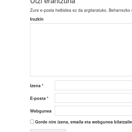
Utzi erantzuna
Zure e-posta helbidea ez da argitaratuko.
Beharrezko
Iruzkin
Izena
*
E-posta
*
Webgunea
Gorde nire izena, emaila eta webgunea bilatza