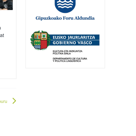
a
at
buru