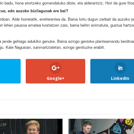
in badu, hona etortzeko gomendatuko diote, eta alderantziz. Hori da gure filos
izue, edo auzoko bizilagunak ere bai?
doan. Alde horretatik, erreferentea da. Baina lortu dugun zerbait da auzoko j
ri lehen pausoa ematea kostatzen zaio, baina behin animatuta, gustua hartze
 jende gehiago edukiko genuke. Baina ezingo genioke planteamendu berdinari
. Kale Nagusian, sanmartzialetan, ezingo genituzke erabili.
Google+
LinkedIn