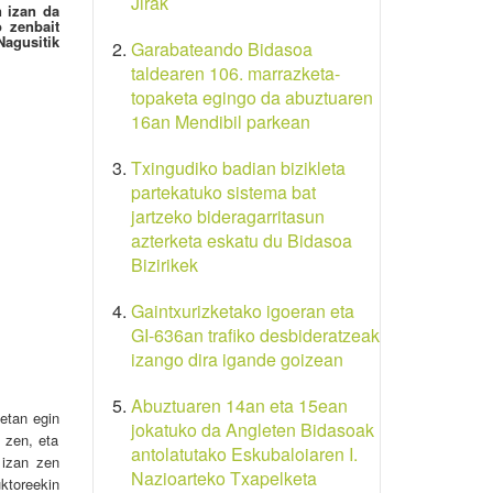
Jirak
n izan da
 zenbait
Nagusitik
Garabateando Bidasoa
taldearen 106. marrazketa-
topaketa egingo da abuztuaren
16an Mendibil parkean
Txingudiko badian bizikleta
partekatuko sistema bat
jartzeko bideragarritasun
azterketa eskatu du Bidasoa
Bizirikek
Gaintxurizketako igoeran eta
GI-636an trafiko desbideratzeak
izango dira igande goizean
Abuztuaren 14an eta 15ean
tetan egin
jokatuko da Angleten Bidasoak
n zen, eta
antolatutako Eskubaloiaren I.
 izan zen
Nazioarteko Txapelketa
ktoreekin