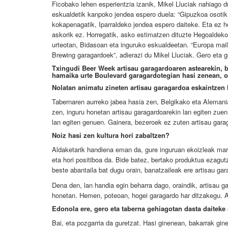
Ficobako lehen esperientzia izanik, Mikel Lluciak nahiago d
eskualdetik kanpoko jendea espero duela: “Gipuzkoa osotik hu
kokapenagatik, Iparraldeko jendea espero daiteke. Eta ez ho
askorik ez. Horregatik, asko estimatzen dituzte Hegoaldeko
urteotan, Bidasoan eta inguruko eskualdeetan. “Europa ma
Brewing garagardoek”, adierazi du Mikel Lluciak. Gero eta 
Txingudi Beer Week artisau garagardoaren astearekin, b
hamaika urte Boulevard garagardotegian hasi zenean, ord
Nolatan animatu zineten artisau garagardoa eskaintzen 
Tabernaren aurreko jabea hasia zen, Belgikako eta Alemania
zen, inguru honetan artisau garagardoarekin lan egiten zue
lan egiten genuen. Gainera, bezeroek ez zuten artisau gar
Noiz hasi zen kultura hori zabaltzen?
Aldaketarik handiena eman da, gure inguruan ekoizleak mar
eta hori positiboa da. Bide batez, bertako produktua ezagut
beste abantaila bat dugu orain, banatzaileak ere artisau gar
Dena den, lan handia egin beharra dago, oraindik, artisau 
honetan. Hemen, poteoan, hogei garagardo har ditzakegu. Ar
Edonola ere, gero eta taberna gehiagotan dasta daiteke 
Bai, eta pozgarria da guretzat. Hasi ginenean, bakarrak gin