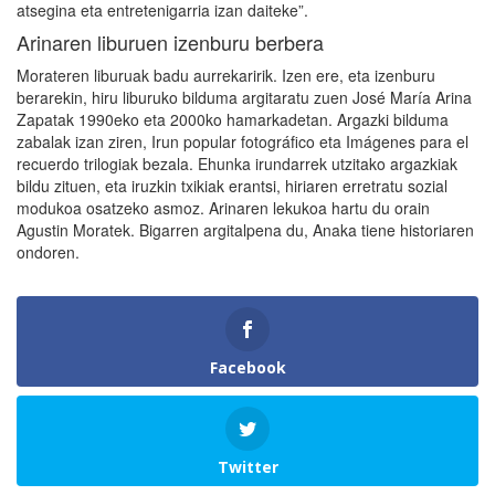
atsegina eta entretenigarria izan daiteke”.
Arinaren liburuen izenburu berbera
Morateren liburuak badu aurrekaririk. Izen ere, eta izenburu
berarekin, hiru liburuko bilduma argitaratu zuen José María Arina
Zapatak 1990eko eta 2000ko hamarkadetan. Argazki bilduma
zabalak izan ziren, Irun popular fotográfico eta Imágenes para el
recuerdo trilogiak bezala. Ehunka irundarrek utzitako argazkiak
bildu zituen, eta iruzkin txikiak erantsi, hiriaren erretratu sozial
modukoa osatzeko asmoz. Arinaren lekukoa hartu du orain
Agustin Moratek. Bigarren argitalpena du, Anaka tiene historiaren
ondoren.
Facebook
Twitter