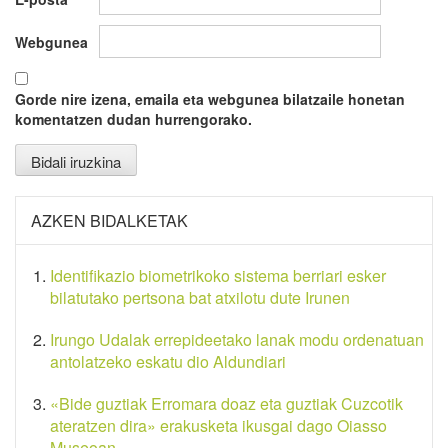
Webgunea
Gorde nire izena, emaila eta webgunea bilatzaile honetan
komentatzen dudan hurrengorako.
AZKEN BIDALKETAK
Identifikazio biometrikoko sistema berriari esker
bilatutako pertsona bat atxilotu dute Irunen
Irungo Udalak errepideetako lanak modu ordenatuan
antolatzeko eskatu dio Aldundiari
«Bide guztiak Erromara doaz eta guztiak Cuzcotik
ateratzen dira» erakusketa ikusgai dago Oiasso
Museoan