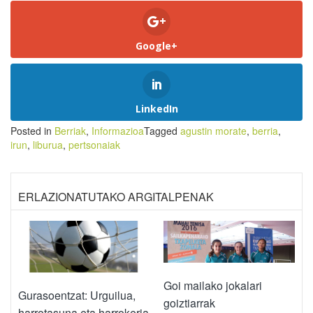
Google+
LinkedIn
Posted in
Berriak
,
Informazioa
Tagged
agustin morate
,
berria
,
irun
,
liburua
,
pertsonaiak
ERLAZIONATUTAKO ARGITALPENAK
Goi mailako jokalari
Gurasoentzat: Urguilua,
goiztiarrak
harrotasuna eta harrokeria