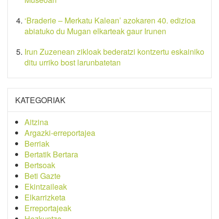
‘Braderie – Merkatu Kalean’ azokaren 40. edizioa
abiatuko du Mugan elkarteak gaur Irunen
Irun Zuzenean zikloak bederatzi kontzertu eskainiko
ditu urriko bost larunbatetan
KATEGORIAK
Aitzina
Argazki-erreportajea
Berriak
Bertatik Bertara
Bertsoak
Beti Gazte
Ekintzaileak
Elkarrizketa
Erreportajeak
Hezkuntza