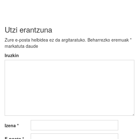
Utzi erantzuna
Zure e-posta helbidea ez da argitaratuko.
Beharrezko eremuak
*
markatuta daude
Iruzkin
Izena
*
E-posta
*