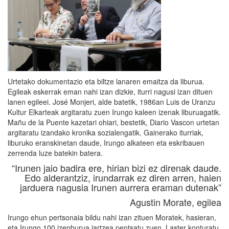
Urtetako dokumentazio eta biltze lanaren emaitza da liburua.
Egileak eskerrak eman nahi izan dizkie, iturri nagusi izan dituen
lanen egileei. José Monjeri, alde batetik, 1986an Luis de Uranzu
Kultur Elkarteak argitaratu zuen Irungo kaleen izenak liburuagatik.
Mañu de la Puente kazetari ohiari, bestetik, Diario Vascon urtetan
argitaratu izandako kronika sozialengatik. Gainerako iturriak,
liburuko eranskinetan daude, Irungo alkateen eta eskribauen
zerrenda luze batekin batera.
“Irunen jaio badira ere, hirian bizi ez direnak daude.
Edo alderantziz, irundarrak ez diren arren, haien
jarduera nagusia Irunen aurrera eraman dutenak”
Agustin Morate, egilea
Irungo ehun pertsonaia bildu nahi izan zituen Moratek, hasieran,
eta Irungo 100 izenburua jartzea pentsatu zuen. Laster konturatu