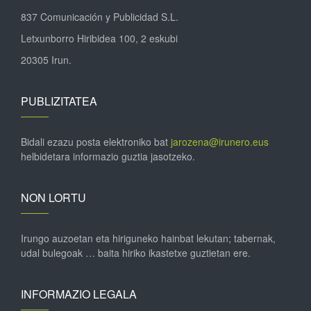
837 Comunicación y Publicidad S.L.
Letxunborro Hiribidea 100, 2 eskubi
20305 Irun.
PUBLIZITATEA
Bidali ezazu posta elektroniko bat
jarozena@irunero.eus
helbidetara informazio guztia jasotzeko.
NON LORTU
Irungo auzoetan eta hiriguneko hainbat lekutan; tabernak,
udal bulegoak … baita hiriko ikastetxe guztietan ere.
INFORMAZIO LEGALA