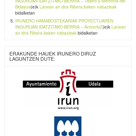
INGURUAN IDATZITAKO BERRIA – Teatro y Memoria del
Bidasoa
(e)k
Lanean ari dira Ribera beken irabazleak
bidalketan
IRUNERO HAMABOSTEKARIAK PROYECTUAREN
INGURUAN IDATZITAKO BERRIA – AntzerkiZ
(e)k
Lanean
ari dira Ribera beken irabazleak
bidalketan
ERAKUNDE HAUEK IRUNERO DIRUZ
LAGUNTZEN DUTE: