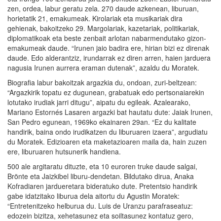
zen, ordea, labur geratu zela. 270 daude azkenean, liburuan,
horietatik 21, emakumeak. Kirolariak eta musikariak dira
gehienak, bakoitzeko 29. Margolariak, kazetariak, politikariak,
diplomatikoak eta beste zenbait arlotan nabarmendutako gizon-
emakumeak daude. “Irunen jaio badira ere, hirian bizi ez direnak
daude. Edo alderantziz, irundarrak ez diren arren, haien jarduera
nagusia Irunen aurrera eraman dutenak”, azaldu du Moratek.
Biografia labur bakoitzak argazkia du, ondoan, zuri-beltzean:
“Argazkirik topatu ez dugunean, grabatuak edo pertsonaiarekin
lotutako irudiak jarri ditugu”, aipatu du egileak. Azalearako,
Mariano Estornés Lasaren argazki bat hautatu dute: Jaiak Irunen,
San Pedro egunean, 1969ko ekainaren 29an. “Ez du kalitate
handirik, baina ondo irudikatzen du liburuaren izaera”, argudiatu
du Moratek. Edizioaren eta maketazioaren maila da, hain zuzen
ere, liburuaren hutsunerik handiena.
500 ale argitaratu dituzte, eta 10 euroren truke daude salgai,
Brönte eta Jaizkibel liburu-dendetan. Bildutako dirua, Anaka
Kofradiaren jardueretara bideratuko dute. Pretentsio handirik
gabe idatzitako liburua dela aitortu du Agustin Moratek:
“Entretenitzeko helburua du. Luis de Uranzu parafraseatuz:
edozein bizitza, xehetasunez eta soiltasunez kontatuz gero,