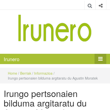
Irunero
Irungo euskarazko aldizkaria
Irunero
Home
/
Berriak
/
Informazioa
/
Irungo pertsonaien bilduma argitaratu du Agustin Moratek
Irungo pertsonaien
bilduma argitaratu du