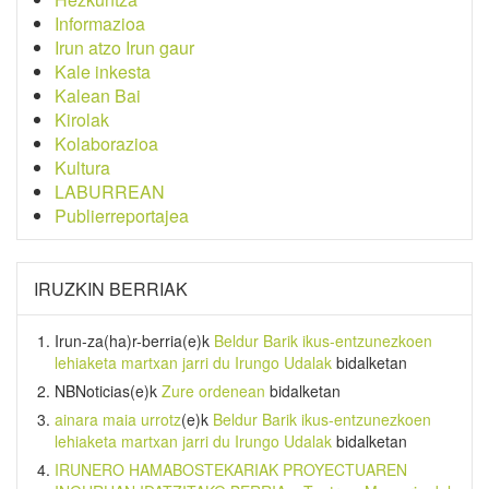
Informazioa
Irun atzo Irun gaur
Kale inkesta
Kalean Bai
Kirolak
Kolaborazioa
Kultura
LABURREAN
Publierreportajea
IRUZKIN BERRIAK
Irun-za(ha)r-berria
(e)k
Beldur Barik ikus-entzunezkoen
lehiaketa martxan jarri du Irungo Udalak
bidalketan
NBNoticias
(e)k
Zure ordenean
bidalketan
ainara maia urrotz
(e)k
Beldur Barik ikus-entzunezkoen
lehiaketa martxan jarri du Irungo Udalak
bidalketan
IRUNERO HAMABOSTEKARIAK PROYECTUAREN