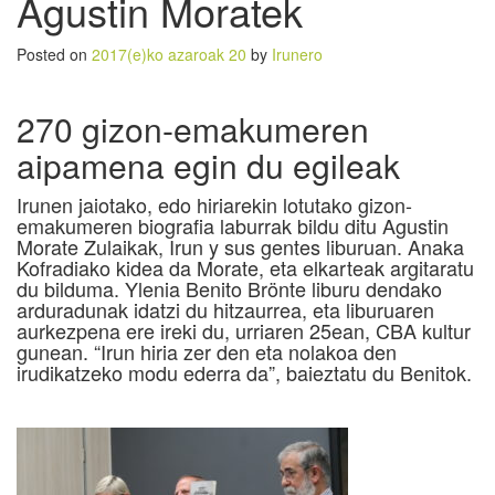
Agustin Moratek
Posted on
2017(e)ko azaroak 20
by
Irunero
270 gizon-emakumeren
aipamena egin du egileak
Irunen jaiotako, edo hiriarekin lotutako gizon-
emakumeren biografia laburrak bildu ditu Agustin
Morate Zulaikak, Irun y sus gentes liburuan. Anaka
Kofradiako kidea da Morate, eta elkarteak argitaratu
du bilduma. Ylenia Benito Brönte liburu dendako
arduradunak idatzi du hitzaurrea, eta liburuaren
aurkezpena ere ireki du, urriaren 25ean, CBA kultur
gunean. “Irun hiria zer den eta nolakoa den
irudikatzeko modu ederra da”, baieztatu du Benitok.