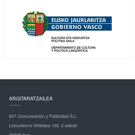
ARGITARATZAILEA
837 Comunicación y Publicidad S.L.
Letxunborro Hiribidea 100, 2 eskubi
20305 Irun.