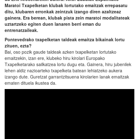
Maratoi Txapelketan klubak lortutako emaitzak errepasatu
ditu, klubaren erronkak zeintzuk izango diren azaltzeaz
gainera. Era berean, klubak pista zein maratoi modalitateak
uztartzeko egiten duen lanaren berri eman du
entrenatzaileak.
Pontevedrako txapelketan taldeak emaitza bikainak lortu
zituen, ezta?
Bai, oso pozik gaude taldeak azken txapelketan lortutako
emaitzekin, izan ere, klubeko hiru kirolari Europako
Txapelketarako sailkatzea lortu dugu eta. Gainera, hiru jubenilek
lehen aldiz nazioarteko txapelketa batean lehiatzeko aukera
izango dute. Guretzat garrantzitsuena kirolarien lanak emaitzak
ematen dituela ikustea da.