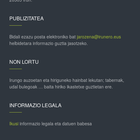
PUBLIZITATEA
Bidali ezazu posta elektroniko bat
jarozena@irunero.eus
helbidetara informazio guztia jasotzeko.
NON LORTU
Irungo auzoetan eta hiriguneko hainbat lekutan; tabernak,
udal bulegoak … baita hiriko ikastetxe guztietan ere.
INFORMAZIO LEGALA
Ikusi
informazio legala eta datuen babesa