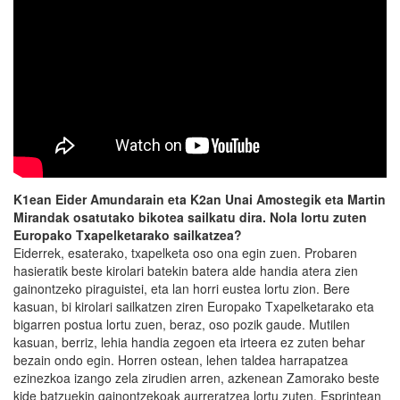
K1ean Eider Amundarain eta K2an Unai Amostegik eta Martin
Mirandak osatutako bikotea sailkatu dira. Nola lortu zuten
Europako Txapelketarako sailkatzea?
Eiderrek, esaterako, txapelketa oso ona egin zuen. Probaren
hasieratik beste kirolari batekin batera alde handia atera zien
gainontzeko piraguistei, eta lan horri eustea lortu zion. Bere
kasuan, bi kirolari sailkatzen ziren Europako Txapelketarako eta
bigarren postua lortu zuen, beraz, oso pozik gaude. Mutilen
kasuan, berriz, lehia handia zegoen eta irteera ez zuten behar
bezain ondo egin. Horren ostean, lehen taldea harrapatzea
ezinezkoa izango zela zirudien arren, azkenean Zamorako beste
kide batzuekin gainontzekoak aurreratzea lortu zuten. Esprintean