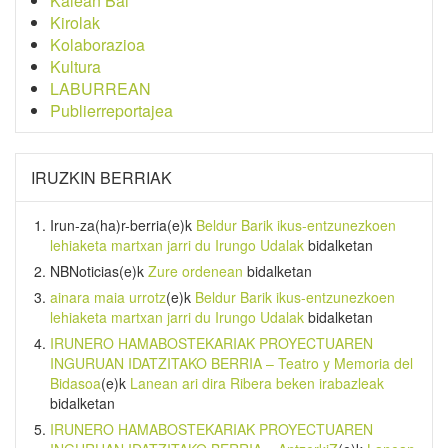
Kalean Bai
Kirolak
Kolaborazioa
Kultura
LABURREAN
Publierreportajea
IRUZKIN BERRIAK
Irun-za(ha)r-berria
(e)k
Beldur Barik ikus-entzunezkoen
lehiaketa martxan jarri du Irungo Udalak
bidalketan
NBNoticias
(e)k
Zure ordenean
bidalketan
ainara maia urrotz
(e)k
Beldur Barik ikus-entzunezkoen
lehiaketa martxan jarri du Irungo Udalak
bidalketan
IRUNERO HAMABOSTEKARIAK PROYECTUAREN
INGURUAN IDATZITAKO BERRIA – Teatro y Memoria del
Bidasoa
(e)k
Lanean ari dira Ribera beken irabazleak
bidalketan
IRUNERO HAMABOSTEKARIAK PROYECTUAREN