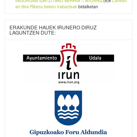
INGURUAN IDATZITAKO BERRIA – AntzerkiZ
(e)k
Lanean
ari dira Ribera beken irabazleak
bidalketan
ERAKUNDE HAUEK IRUNERO DIRUZ
LAGUNTZEN DUTE: