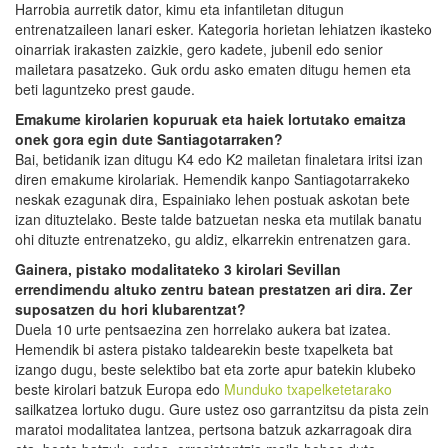
Harrobia aurretik dator, kimu eta infantiletan ditugun
entrenatzaileen lanari esker. Kategoria horietan lehiatzen ikasteko
oinarriak irakasten zaizkie, gero kadete, jubenil edo senior
mailetara pasatzeko. Guk ordu asko ematen ditugu hemen eta
beti laguntzeko prest gaude.
Emakume kirolarien kopuruak eta haiek lortutako emaitza
onek gora egin dute Santiagotarraken?
Bai, betidanik izan ditugu K4 edo K2 mailetan finaletara iritsi izan
diren emakume kirolariak. Hemendik kanpo Santiagotarrakeko
neskak ezagunak dira, Espainiako lehen postuak askotan bete
izan dituztelako. Beste talde batzuetan neska eta mutilak banatu
ohi dituzte entrenatzeko, gu aldiz, elkarrekin entrenatzen gara.
Gainera, pistako modalitateko 3 kirolari Sevillan
errendimendu altuko zentru batean prestatzen ari dira. Zer
suposatzen du hori klubarentzat?
Duela 10 urte pentsaezina zen horrelako aukera bat izatea.
Hemendik bi astera pistako taldearekin beste txapelketa bat
izango dugu, beste selektibo bat eta zorte apur batekin klubeko
beste kirolari batzuk Europa edo
Munduko txapelketetarako
sailkatzea lortuko dugu. Gure ustez oso garrantzitsu da pista zein
maratoi modalitatea lantzea, pertsona batzuk azkarragoak dira