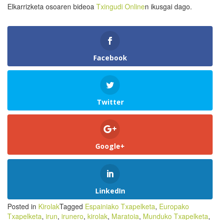
Elkarrizketa osoaren bideoa
Txingudi Online
n ikusgai dago.
Facebook
Twitter
Google+
LinkedIn
Posted in
Kirolak
Tagged
Espainiako Txapelketa
,
Europako
Txapelketa
,
irun
,
irunero
,
kirolak
,
Maratoia
,
Munduko Txapelketa
,