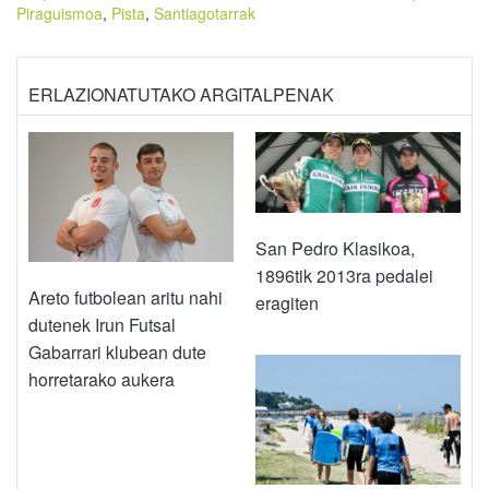
Piraguismoa
,
Pista
,
Santiagotarrak
ERLAZIONATUTAKO ARGITALPENAK
San Pedro Klasikoa,
1896tik 2013ra pedalei
Areto futbolean aritu nahi
eragiten
dutenek Irun Futsal
Gabarrari klubean dute
horretarako aukera