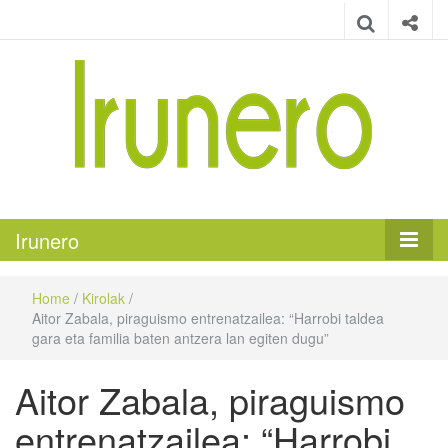
Irunero
Irungo euskarazko aldizkaria
Irunero
Home
/
Kirolak
/
Aitor Zabala, piraguismo entrenatzailea: “Harrobi taldea
gara eta familia baten antzera lan egiten dugu”
Aitor Zabala, piraguismo
entrenatzailea: “Harrobi