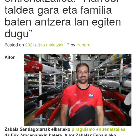
taldea gara eta familia
baten antzera lan egiten
dugu”
Posted on
2021(e)ko maiatzak 17
by
Irunero
Aitor
Zabala Santiagotarrak elkarteko
piraguismo entrenatzailea
da Erik Arocenarekin batera. Aitor Zabalak Espainiako