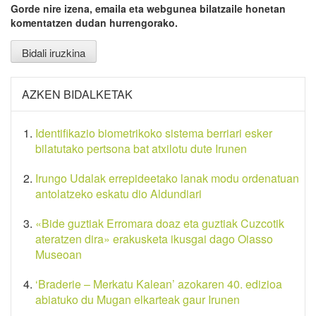
Gorde nire izena, emaila eta webgunea bilatzaile honetan
komentatzen dudan hurrengorako.
AZKEN BIDALKETAK
Identifikazio biometrikoko sistema berriari esker
bilatutako pertsona bat atxilotu dute Irunen
Irungo Udalak errepideetako lanak modu ordenatuan
antolatzeko eskatu dio Aldundiari
«Bide guztiak Erromara doaz eta guztiak Cuzcotik
ateratzen dira» erakusketa ikusgai dago Oiasso
Museoan
‘Braderie – Merkatu Kalean’ azokaren 40. edizioa
abiatuko du Mugan elkarteak gaur Irunen