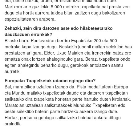
eta, beste batzuk, ordea, erresistentzia maila hobea dute.
Martxora arte guztiekin 5.000 metroko txapelketa bat prestatzen
dugu eta hortik aurrera taldea bitan zatitzen dugu bakoitzaren
espezialitatearen arabera.
Zehazki, zein dira datozen aste edo hilabeteetarako
dauzkazuen erronkak?
Bi aste barru Pontevedran berriro Espainiako 200 eta 500
metroko kopa izango dugu. Neskekin jubenil mailan selektibo hau
prestatzen ari gara, Eider, Uxue Maialen eta Irenerekin batez ere
emaitza onak lortzen ahaleginduko gara. Beraz, txapelketa ondo
egiten ahalegindu beharko dugu, gerokoak antolatzen saiatu
aurretik.
Europako Txapelketak udaran egingo dira?
Bai, maratoikoa uztailean izango da. Pista modalitatean Europa
eta Mundu mailako txapelketak daude eta datorren txapelketan
sailkatuko dira txapelketa horietan parte hartuko duten kirolariak.
Maratoian uztailean sailkatutakoek Munduko Txapelketan edo
beste selektibo batean parte hartzeko aukera izango dute.
Hortaz, pertsona gehiago sailkatzeko hainbat aukera ditugu
oraindik.