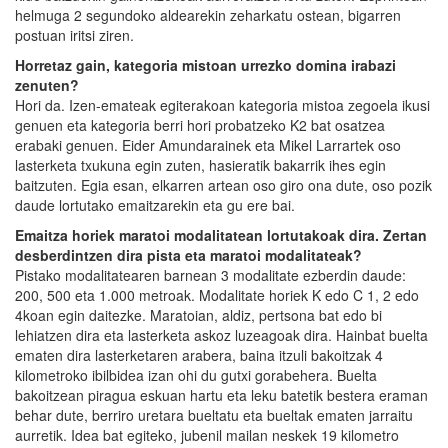
helmuga 2 segundoko aldearekin zeharkatu ostean, bigarren
postuan iritsi ziren.
Horretaz gain, kategoria mistoan urrezko domina irabazi
zenuten?
Hori da. Izen-emateak egiterakoan kategoria mistoa zegoela ikusi
genuen eta kategoria berri hori probatzeko K2 bat osatzea
erabaki genuen. Eider Amundarainek eta Mikel Larrartek oso
lasterketa txukuna egin zuten, hasieratik bakarrik ihes egin
baitzuten. Egia esan, elkarren artean oso giro ona dute, oso pozik
daude lortutako emaitzarekin eta gu ere bai.
Emaitza horiek maratoi modalitatean lortutakoak dira. Zertan
desberdintzen dira pista eta maratoi modalitateak?
Pistako modalitatearen barnean 3 modalitate ezberdin daude:
200, 500 eta 1.000 metroak. Modalitate horiek K edo C 1, 2 edo
4koan egin daitezke. Maratoian, aldiz, pertsona bat edo bi
lehiatzen dira eta lasterketa askoz luzeagoak dira. Hainbat buelta
ematen dira lasterketaren arabera, baina itzuli bakoitzak 4
kilometroko ibilbidea izan ohi du gutxi gorabehera. Buelta
bakoitzean piragua eskuan hartu eta leku batetik bestera eraman
behar dute, berriro uretara bueltatu eta bueltak ematen jarraitu
aurretik. Idea bat egiteko, jubenil mailan neskek 19 kilometro