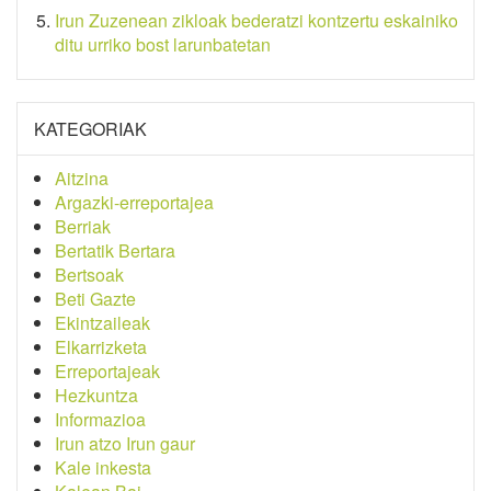
Irun Zuzenean zikloak bederatzi kontzertu eskainiko
ditu urriko bost larunbatetan
KATEGORIAK
Aitzina
Argazki-erreportajea
Berriak
Bertatik Bertara
Bertsoak
Beti Gazte
Ekintzaileak
Elkarrizketa
Erreportajeak
Hezkuntza
Informazioa
Irun atzo Irun gaur
Kale inkesta