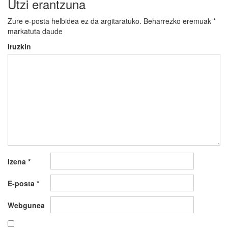
Utzi erantzuna
Zure e-posta helbidea ez da argitaratuko.
Beharrezko eremuak
*
markatuta daude
Iruzkin
Izena
*
E-posta
*
Webgunea