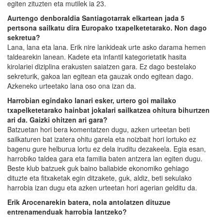
egiten zituzten eta mutilek ia 23.
Aurtengo denboraldia Santiagotarrak elkartean jada 5
pertsona sailkatu dira Europako txapelketetarako. Non dago
sekretua?
Lana, lana eta lana. Erik nire lankideak urte asko darama hemen
taldearekin lanean. Kadete eta infantil kategorietatik hasita
kirolariei diziplina erakusten saiatzen gara. Ez dago bestelako
sekreturik, gakoa lan egitean eta gauzak ondo egitean dago.
Azkeneko urteetako lana oso ona izan da.
Harrobian egindako lanari esker, urtero goi mailako
txapelketetarako hainbat jokalari sailkatzea ohitura bihurtzen
ari da. Gaizki ohitzen ari gara?
Batzuetan hori bera komentatzen dugu, azken urteetan beti
sailkaturen bat izatera ohitu garela eta noizbait hori lortuko ez
bagenu gure helburua lortu ez dela iruditu dezakeela. Egia esan,
harrobiko taldea gara eta familia baten antzera lan egiten dugu.
Beste klub batzuek guk baino baliabide ekonomiko gehiago
dituzte eta fitxaketak egin ditzakete, guk, aldiz, beti sekulako
harrobia izan dugu eta azken urteetan hori agerian gelditu da.
Erik Arocenarekin batera, nola antolatzen dituzue
entrenamenduak harrobia lantzeko?