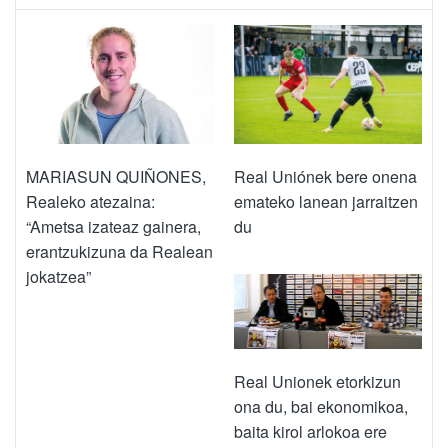
MARIASUN QUIÑONES,
Real Uniónek bere onena
Realeko atezaina:
emateko lanean jarraitzen
“Ametsa izateaz gainera,
du
erantzukizuna da Realean
jokatzea”
Real Unionek etorkizun
ona du, bai ekonomikoa,
baita kirol arlokoa ere