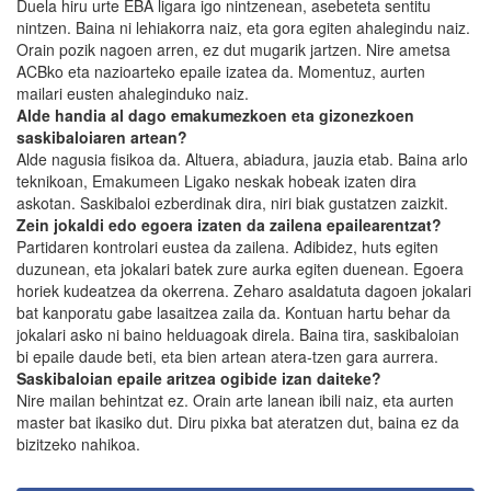
Duela hiru urte EBA ligara igo nintzenean, asebeteta sentitu
nintzen. Baina ni lehiakorra naiz, eta gora egiten ahalegindu naiz.
Orain pozik nagoen arren, ez dut mugarik jartzen. Nire ametsa
ACBko eta nazioarteko epaile izatea da. Momentuz, aurten
mailari eusten ahaleginduko naiz.
Alde handia al dago emakumezkoen eta gizonezkoen
saskibaloiaren artean?
Alde nagusia fisikoa da. Altuera, abiadura, jauzia etab. Baina arlo
teknikoan, Emakumeen Ligako neskak hobeak izaten dira
askotan. Saskibaloi ezberdinak dira, niri biak gustatzen zaizkit.
Zein jokaldi edo egoera izaten da zailena epailearentzat?
Partidaren kontrolari eustea da zailena. Adibidez, huts egiten
duzunean, eta jokalari batek zure aurka egiten duenean. Egoera
horiek kudeatzea da okerrena. Zeharo asaldatuta dagoen jokalari
bat kanporatu gabe lasaitzea zaila da. Kontuan hartu behar da
jokalari asko ni baino helduagoak direla. Baina tira, saskibaloian
bi epaile daude beti, eta bien artean atera-tzen gara aurrera.
Saskibaloian epaile aritzea ogibide izan daiteke?
Nire mailan behintzat ez. Orain arte lanean ibili naiz, eta aurten
master bat ikasiko dut. Diru pixka bat ateratzen dut, baina ez da
bizitzeko nahikoa.