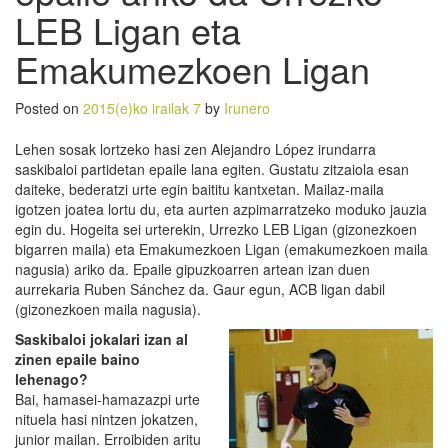
LEB Ligan eta
Emakumezkoen Ligan
Posted on
2015(e)ko irailak 7
by
Irunero
Lehen sosak lortzeko hasi zen Alejandro López irundarra
saskibaloi partidetan epaile lana egiten. Gustatu zitzaiola esan
daiteke, bederatzi urte egin baititu kantxetan. Mailaz-maila
igotzen joatea lortu du, eta aurten azpimarratzeko moduko jauzia
egin du. Hogeita sei urterekin, Urrezko LEB Ligan (gizonezkoen
bigarren maila) eta Emakumezkoen Ligan (emakumezkoen maila
nagusia) ariko da. Epaile gipuzkoarren artean izan duen
aurrekaria Ruben Sánchez da. Gaur egun, ACB ligan dabil
(gizonezkoen maila nagusia).
Saskibaloi jokalari izan al
zinen epaile baino
lehenago?
Bai, hamasei-hamazazpi urte
nituela hasi nintzen jokatzen,
junior mailan. Erroibiden aritu