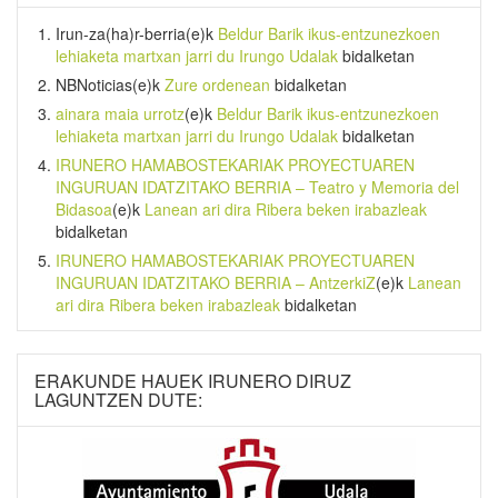
Irun-za(ha)r-berria
(e)k
Beldur Barik ikus-entzunezkoen
lehiaketa martxan jarri du Irungo Udalak
bidalketan
NBNoticias
(e)k
Zure ordenean
bidalketan
ainara maia urrotz
(e)k
Beldur Barik ikus-entzunezkoen
lehiaketa martxan jarri du Irungo Udalak
bidalketan
IRUNERO HAMABOSTEKARIAK PROYECTUAREN
INGURUAN IDATZITAKO BERRIA – Teatro y Memoria del
Bidasoa
(e)k
Lanean ari dira Ribera beken irabazleak
bidalketan
IRUNERO HAMABOSTEKARIAK PROYECTUAREN
INGURUAN IDATZITAKO BERRIA – AntzerkiZ
(e)k
Lanean
ari dira Ribera beken irabazleak
bidalketan
ERAKUNDE HAUEK IRUNERO DIRUZ
LAGUNTZEN DUTE: