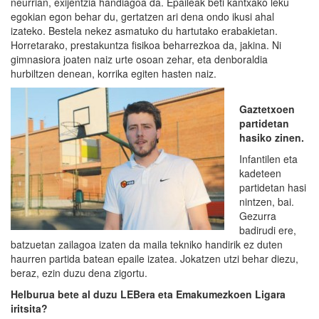
neurrian, exijentzia handiagoa da. Epaileak beti kantxako leku
egokian egon behar du, gertatzen ari dena ondo ikusi ahal
izateko. Bestela nekez asmatuko du hartutako erabakietan.
Horretarako, prestakuntza fisikoa beharrezkoa da, jakina. Ni
gimnasiora joaten naiz urte osoan zehar, eta denboraldia
hurbiltzen denean, korrika egiten hasten naiz.
Gaztetxoen
partidetan
hasiko zinen.
Infantilen eta
kadeteen
partidetan hasi
nintzen, bai.
Gezurra
badirudi ere,
batzuetan zailagoa izaten da maila tekniko handirik ez duten
haurren partida batean epaile izatea. Jokatzen utzi behar diezu,
beraz, ezin duzu dena zigortu.
Helburua bete al duzu LEBera eta Emakumezkoen Ligara
iritsita?