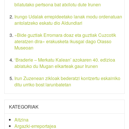
bilatutako pertsona bat atxilotu dute Irunen
Irungo Udalak errepideetako lanak modu ordenatuan
antolatzeko eskatu dio Aldundiari
«Bide guztiak Erromara doaz eta guztiak Cuzcotik
ateratzen dira» erakusketa ikusgai dago Oiasso
Museoan
‘Braderie – Merkatu Kalean’ azokaren 40. edizioa
abiatuko du Mugan elkarteak gaur Irunen
Irun Zuzenean zikloak bederatzi kontzertu eskainiko
ditu urriko bost larunbatetan
KATEGORIAK
Aitzina
Argazki-erreportajea