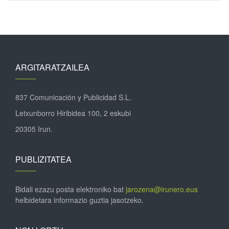
ARGITARATZAILEA
837 Comunicación y Publicidad S.L.
Letxunborro Hiribidea 100, 2 eskubi
20305 Irun.
PUBLIZITATEA
Bidali ezazu posta elektroniko bat
jarozena@irunero.eus
helbidetara informazio guztia jasotzeko.