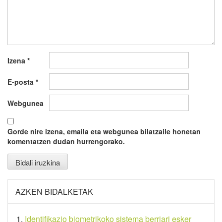
Izena
*
E-posta
*
Webgunea
Gorde nire izena, emaila eta webgunea bilatzaile honetan
komentatzen dudan hurrengorako.
AZKEN BIDALKETAK
Identifikazio biometrikoko sistema berriari esker