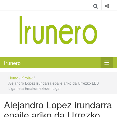
Irunero
Irungo euskarazko aldizkaria
Irunero
Home
/
Kirolak
/
Alejandro Lopez irundarra epaile ariko da Urrezko LEB
Ligan eta Emakumezkoen Ligan
Alejandro Lopez irundarra
epaile ariko da Urrezko