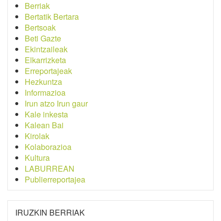
Berriak
Bertatik Bertara
Bertsoak
Beti Gazte
Ekintzaileak
Elkarrizketa
Erreportajeak
Hezkuntza
Informazioa
Irun atzo Irun gaur
Kale inkesta
Kalean Bai
Kirolak
Kolaborazioa
Kultura
LABURREAN
Publierreportajea
IRUZKIN BERRIAK