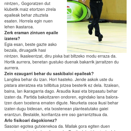
nintzen,. Gogoratzen dut
klubetik maiz etortzen zirela
epaileak behar zituztela
esaten. Horrela egin nuen
lehen ikastaroa.
Zerk eraman zintuen epaile
izatera?
Egia esan, beste gazte asko
bezala, diruagatik hasi
nintzen. Ikasleentzat, diru pixka bat biltzeko modu erraza da.
Hortik aurrera, benetan gustuko duenak bakarrik jarraitzen du
aurrera.
Zein ezaugarri behar du saskibaloi epaileak?
Langilea behar du izan. Hori hasteko. Jende askok uste du
pistara ateratzea eta txilibitua jotzea besterik ez dela. Itzalean,
baina, lan ikaragarria dago. Araudia ikasi eta birpasatu behar
izaten da. Partida bakoitzaren ondoren, egindako lana balora-
tzen duen txostena ematen digute. Neurketa osoa ikusi behar
izaten dugu bideoan, eta txostenean planteatutako gaiei
erantzun. Bestalde, konfiantza ere oso garrantzitsua da.
Arlo fisikoari dagokionez?
Sasoian egotea gutxienekoa da. Mailak gora egiten duen