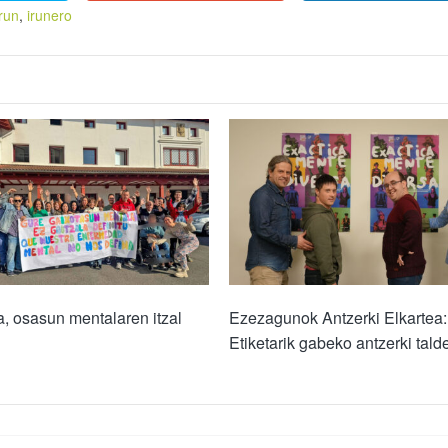
irun
,
irunero
, osasun mentalaren itzal
Ezezagunok Antzerki Elkartea:
Etiketarik gabeko antzerki tald