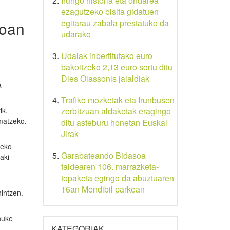
Irungo historia eta ondarea
ezagutzeko bisita gidatuen
egitarau zabala prestatuko da
ioan
udarako
Udalak inbertitutako euro
bakoitzeko 2,13 euro sortu ditu
Dies Oiassonis jaialdiak
a
Trafiko mozketak eta Irunbusen
ik,
zerbitzuan aldaketak eragingo
matzeko.
ditu asteburu honetan Euskal
Jirak
teko
Garabateando Bidasoa
aki
taldearen 106. marrazketa-
topaketa egingo da abuztuaren
16an Mendibil parkean
nintzen.
nuke
KATEGORIAK