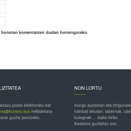
ile honetan komentatzen dudan hurrengorako.
IZITATEA
NON LORTU
 ezazu posta elektroniko bat
Irungo auzoetan eta hirigunek
ena@irunero.eus
helbidetara
hainbat lekutan; tabernak, uda
azio guztia jasotzeko.
bulegoak … baita hiriko
ikastetxe guztietan ere.