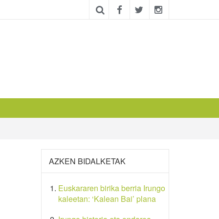
AZKEN BIDALKETAK
Euskararen birika berria Irungo
kaleetan: ‘Kalean Bai’ plana