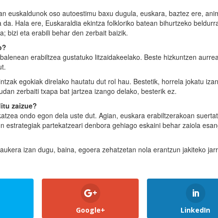
dan euskaldunok oso autoestimu baxu dugula, euskara, baztez ere, anim
da. Hala ere, Euskaraldia ekintza folkloriko batean bihurtzeko beldurr
; bizi eta erabili behar den zerbait baizik.
o?
abalenean erabiltzea gustatuko litzaidakeelako. Beste hizkuntzen aurre
t.
intzak egokiak direlako hautatu dut rol hau. Bestetik, horrela jokatu iza
udan zerbaiti txapa bat jartzea izango delako, besterik ez.
itu zaizue?
katzea ondo egon dela uste dut. Agian, euskara erabiltzerakoan suerta
un estrategiak partekatzeari denbora gehiago eskaini behar zaiola esa
 aukera izan dugu, baina, egoera zehatzetan nola erantzun jakiteko jar
Google+
LinkedIn