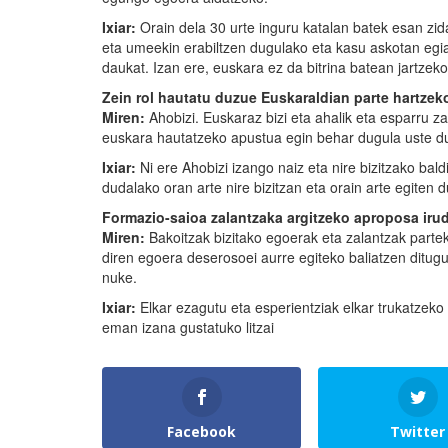
Ixiar:
Orain dela 30 urte inguru katalan batek esan zi
eta umeekin erabiltzen dugulako eta kasu askotan egia 
daukat. Izan ere, euskara ez da bitrina batean jartzekoa
Zein rol hautatu duzue Euskaraldian parte hartzek
Miren:
Ahobizi. Euskaraz bizi eta ahalik eta esparru z
euskara hautatzeko apustua egin behar dugula uste du
Ixiar:
Ni ere Ahobizi izango naiz eta nire bizitzako bald
dudalako oran arte nire bizitzan eta orain arte egiten d
Formazio-saioa zalantzaka argitzeko aproposa irud
Miren:
Bakoitzak bizitako egoerak eta zalantzak parte
diren egoera deserosoei aurre egiteko baliatzen ditug
nuke.
Ixiar:
Elkar ezagutu eta esperientziak elkar trukatzeko
eman izana gustatuko litzai
Facebook
Twitter