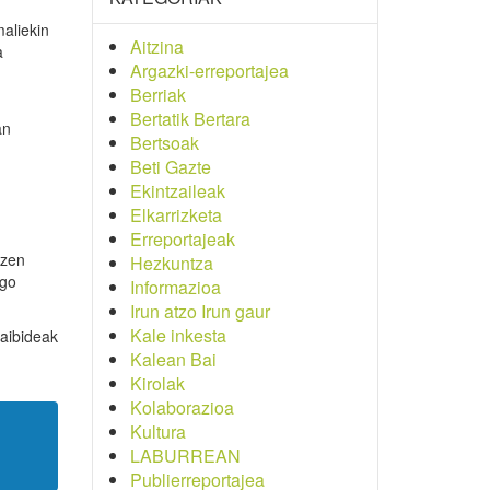
aliekin
Aitzina
a
Argazki-erreportajea
Berriak
Bertatik Bertara
an
Bertsoak
Beti Gazte
n
Ekintzaileak
Elkarrizketa
Erreportajeak
tzen
Hezkuntza
ngo
Informazioa
Irun atzo Irun gaur
Kale inkesta
raibideak
Kalean Bai
Kirolak
Kolaborazioa
Kultura
LABURREAN
Publierreportajea