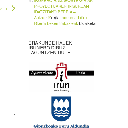
IRUNERO HAMABOSTEKARIAK
PROYECTUAREN INGURUAN
ditu
IDATZITAKO BERRIA –
AntzerkiZ
(e)k
Lanean ari dira
Ribera beken irabazleak
bidalketan
ERAKUNDE HAUEK
IRUNERO DIRUZ
LAGUNTZEN DUTE: