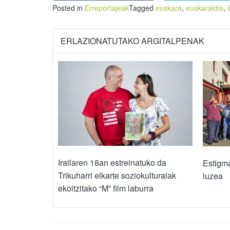
Posted in
Erreportajeak
Tagged
euskara
,
euskaraldia
,
ERLAZIONATUTAKO ARGITALPENAK
Irailaren 18an estreinatuko da
Estigma
Trikuharri elkarte soziokulturalak
luzea
ekoitzitako “M” film laburra