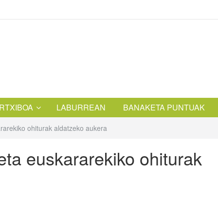
RTXIBOA
LABURREAN
BANAKETA PUNTUAK
ararekiko ohiturak aldatzeko aukera
 eta euskararekiko ohiturak