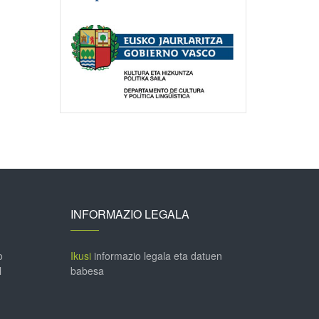
INFORMAZIO LEGALA
o
Ikusi
informazio legala eta datuen
l
babesa