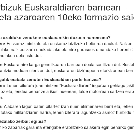
arbizuk Euskaraldiaren barnean
 eta azaroaren 10eko formazio sa
a azalduko zenukete euskararekin duzuen harremana?
en:
Euskaraz mintzatu eta euskaraz bizitzeko helburua daukat. Naizen
alako naiz euskara daukadalako eta nire gurasoek emandako herentzi
netakoa dela uste dut.
r:
Euskara nire karga genetikoaren barnean doala sentitzen dut. Bestet
itantzia moduan ulertzen dut, euskararen biziraupena etorkizunean ber
gatik erabaki zenuten Euskaraldian parte hartzea?
en:
Lehen bilerara joan nintzen “Euskaraldiaren” inguruan gehiago jaki
oz eta, jendea behar zela ikusi nuenean, talde motorrean sartzea erab
n.
r:
Alabaren lagun baten bitartez izan nuen ekimenaren berri eta, lehen
tutako militantziaren harira, lehen bilerara laguntzeko asmoz hurbildu 
zalako zerbait egitea?
hiko zabarrak gara eta etengabe erabiltzeko saiakera egin beharko ge