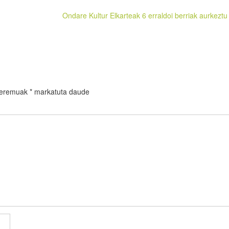
Ondare Kultur Elkarteak 6 erraldoi berriak aurkeztu 
 eremuak
*
markatuta daude