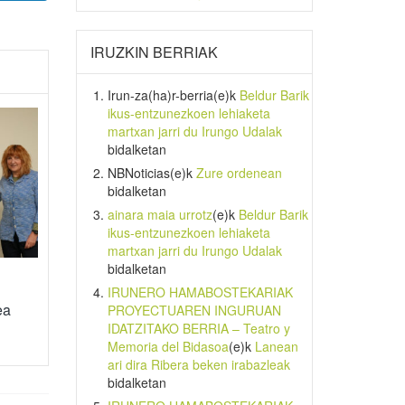
IRUZKIN BERRIAK
Irun-za(ha)r-berria
(e)k
Beldur Barik
ikus-entzunezkoen lehiaketa
martxan jarri du Irungo Udalak
bidalketan
NBNoticias
(e)k
Zure ordenean
bidalketan
ainara maia urrotz
(e)k
Beldur Barik
ikus-entzunezkoen lehiaketa
martxan jarri du Irungo Udalak
bidalketan
IRUNERO HAMABOSTEKARIAK
ea
PROYECTUAREN INGURUAN
IDATZITAKO BERRIA – Teatro y
Memoria del Bidasoa
(e)k
Lanean
ari dira Ribera beken irabazleak
bidalketan