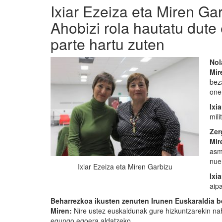
Ixiar Ezeiza eta Miren G
Ahobizi rola hautatu dute
parte hartu zuten
Nol
Mir
bez
one
Ixia
mil
Zer
Mir
asm
nue
Ixiar Ezeiza eta Miren Garbizu
Ixia
aipa
Beharrezkoa ikusten zenuten Irunen Euskaraldia be
Miren:
Nire ustez euskaldunak gure hizkuntzarekin na
egungo egoera aldatzeko.