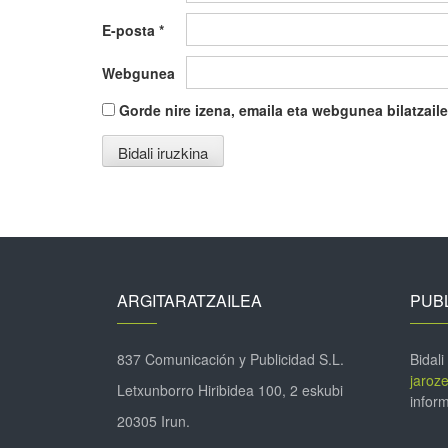
E-posta
*
Webgunea
Gorde nire izena, emaila eta webgunea bilatza
ARGITARATZAILEA
PUBL
837 Comunicación y Publicidad S.L.
Bidali
jaroz
Letxunborro Hiribidea 100, 2 eskubi
inform
20305 Irun.