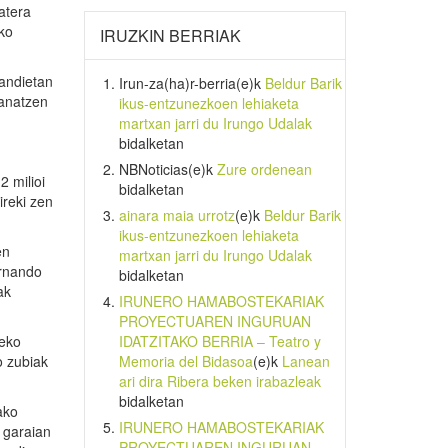
atera
eko
IRUZKIN BERRIAK
handietan
Irun-za(ha)r-berria
(e)k
Beldur Barik
banatzen
ikus-entzunezkoen lehiaketa
martxan jarri du Irungo Udalak
bidalketan
NBNoticias
(e)k
Zure ordenean
2 milioi
bidalketan
ireki zen
ainara maia urrotz
(e)k
Beldur Barik
ikus-entzunezkoen lehiaketa
en
martxan jarri du Irungo Udalak
ernando
bidalketan
ak
IRUNERO HAMABOSTEKARIAK
PROYECTUAREN INGURUAN
zeko
IDATZITAKO BERRIA – Teatro y
o zubiak
Memoria del Bidasoa
(e)k
Lanean
ari dira Ribera beken irabazleak
bidalketan
ako
IRUNERO HAMABOSTEKARIAK
a garaian
PROYECTUAREN INGURUAN