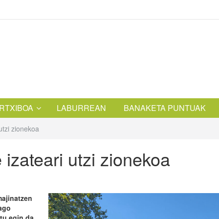
RTXIBOA
LABURREAN
BANAKETA PUNTUAK
utzi zionekoa
 izateari utzi zionekoa
majinatzen
dago
tu egin da