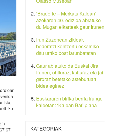
Oiasso Museoan
‘Braderie – Merkatu Kalean’
azokaren 40. edizioa abiatuko
du Mugan elkarteak gaur Irunen
Irun Zuzenean zikloak
bederatzi kontzertu eskainiko
ditu urriko bost larunbatetan
Gaur abiatuko da Euskal Jira
Irunen, ohituraz, kulturaz eta jai-
giroraz betetako asteburuari
bidea eginez
kordioan
Avenida
Euskararen birika berria Irungo
nista,
kaleetan: ‘Kalean Bai’ plana
rribiko
din
KATEGORIAK
 67 67