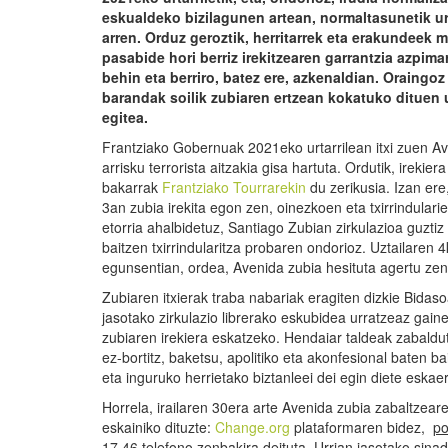
eskualdeko bizilagunen artean, normaltasunet
ik u
arren. Orduz geroztik, herritarrek eta erakundeek
pasabide hori berriz irekitzearen garrantzia azpima
behin eta berriro, batez ere, azkenaldian. Oraingoz 
barandak soilik zubiaren ertzean kokatuko dituen u
e
gitea
.
Frantziako Gobernuak 2021eko urtarrilean itxi zuen A
arrisku terrorista aitzakia gisa hartuta. Ordutik, irekie
bakarrak
Frantziako Tourrarekin
du zerikusia. Izan ere
3an zubia irekita egon zen, oinezkoen eta txirrindulari
etorria ahalbidetuz, Santiago Zubian zirkulazioa guzti
baitzen txirrindularitza probaren ondorioz. Uztailaren 
egunsentian, ordea, Avenida zubia hesituta agertu zen 
Zubiaren itxierak traba nabariak eragiten dizkie Bida
jasotako zirkulazio librerako eskubidea urratzeaz gain
zubiaren irekiera eskatzeko. Hendaiar taldeak zabaldut
ez-bortitz, baketsu, apolitiko eta akonfesional baten 
eta inguruko herrietako biztanleei dei egin diete eska
Horrela, irailaren 30era arte Avenida zubia zabaltzear
eskainiko dituzte:
Change.org
plataformaren bidez,
po
17 46 telefono zenbakira deituta. Urrian jasotako sinad