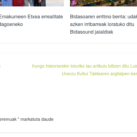
 Emakumeen Etxea errealitate
Bidasoaren erritmo berria: uda
 dagoeneko
azken irribarreak loratuko ditu
Bidasound jaialdiak
n
Irungo historiarekin loturiko lau artikulu biltzen ditu Lu
Uranzu Kultur Taldearen argitalpen ber
 eremuak
*
markatuta daude