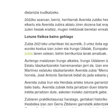
distantzia irudikatzeko.
2022ko azaroan, berriz, herritarrak Avenida zubiko hes
elkartu eta Avenida zubira abiatu ziren dozena bat era
zuten hesiak eraitsiz, mugen irekitzeak benetan erreal
Lotune fisikoa baino gehiago
Zubia 2021eko urtarrilean itxi aurretik, 3 urtez itxita 
euroko kostua izan zuten eta Irungo Udalak, Europako 
zubia
lanen ostean, behin berrikuntza lanak amaituak.
Aurtengo maiatzean Irungo alkatea, Irungo Udalaren 
Estatu Idazkaritzarekin harremanetan jarri da. Izan
Martínez estatuko idazkariarekin Avenida zubia “Mem
horrela, José Antonio Santanok bidali du jada eskaria 
Avenida zubia Irun eta Hendaia arteko lotune garrantzit
balio baitu. Avenida zubiak itxita jarraitzen duen bita
irekita jarraitzen dute, askotan inolako zaintzarik gabe.
Zubiaren praktikotasunaz haratago, gertakari histori
ihesbidea izan zen Gerra Zibilaren garretatik aldentze