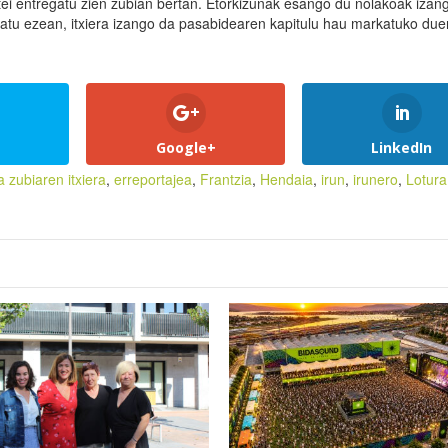
stei entregatu zien zubian bertan. Etorkizunak esango du nolakoak izan
tatu ezean, itxiera izango da pasabidearen kapitulu hau markatuko due
Google+
LinkedIn
 zubiaren itxiera
,
erreportajea
,
Frantzia
,
Hendaia
,
irun
,
irunero
,
Lotura