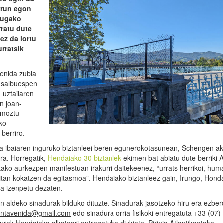
rrun egon
 mugako
rratu dute
ez da lortu
rratsik
venida zubia
ra salbuespen
, uztailaren
en joan-
z moztu
4ko
berriro.
soa ibaiaren inguruko biztanleei beren egunerokotasunean, Schengen a
era. Horregatik,
Hendaiako 30 biztanlek
ekimen bat abiatu dute berriki 
ako aurkezpen manifestuan irakurri daitekeenez, “urrats herrikoi, huma
baitan kokatzen da egitasmoa”. Hendaiako biztanleez gain, Irungo, Honda
era izenpetu dezaten.
en aldeko sinadurak bilduko dituzte. Sinadurak jasotzeko hiru era ezber
ntavenida@gmail.com
edo sinadura orria fisikoki entregatuta +33 (07)
urak Hendaiako alkateari entregatuko dizkiote, Pirinio Atlantikoetako