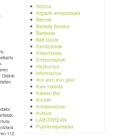
Aitzina
Argazki-erreportajea
a
Berriak
n
Bertatik Bertara
Bertsoak
Beti Gazte
Ekintzaileak
ra,
Elkarrizketa
elkartu
Erreportajeak
o.
Hezkuntza
iaren
Informazioa
 Ostiral
Irun atzo Irun gaur
zieten
Kale inkesta
Kalean Bai
Kirolak
Kolaborazioa
indako
Kultura
rtistak
LABURREAN
rtuta,
Publierreportajea
antziara
aren 112