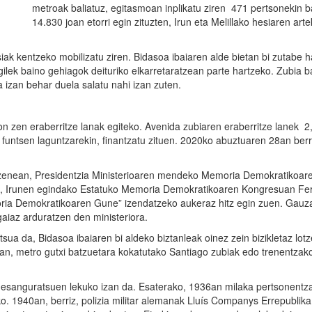
metroak baliatuz, egitasmoan inplikatu ziren 471 pertsonekin b
14.830 joan etorri egin zituzten, Irun eta Melillako hesiaren art
iak kentzeko mobilizatu ziren. Bidasoa ibaiaren alde bietan bi zutabe 
gilek baino gehiagok deituriko elkarretaratzean parte hartzeko. Zubia 
a izan behar duela salatu nahi izan zuten.
egon zen eraberritze lanak egiteko. Avenida zubiaren eraberritze lanek 2,
funtsen laguntzarekin, finantzatu zituen. 2020ko abuztuaren 28an berr
izenean, Presidentzia Ministerioaren mendeko Memoria Demokratikoar
 ere, Irunen egindako Estatuko Memoria Demokratikoaren Kongresuan F
oria Demokratikoaren Gune” izendatzeko aukeraz hitz egin zuen. Gauz
gaiaz arduratzen den ministeriora.
sua da, Bidasoa ibaiaren bi aldeko biztanleak oinez zein bizikletaz lot
rtean, metro gutxi batzuetara kokatutako Santiago zubiak edo trenentzak
ko esanguratsuen lekuko izan da. Esaterako, 1936an milaka pertsonentz
ko. 1940an, berriz, polizia militar alemanak Lluís Companys Errepublik