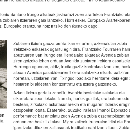
nio Santano Irungo alkateak jakinarazi zuen arartekoa Frantziako et
 zubiaren itxieraren gaia lantzeko. Horri esker, Europako Arartekoare
z, Europako erantzuna noiz iritsiko den ikusteko dago.
Zubiaren itxiera gauza berria izan ez arren, azkenaldian zubia
irekitzeko eskaerak ugaritu egin dira. Frantziako Tourraren hari
abuztuaren 3an Irungo eta Hendaiako alkateak Avenida zubian 
ziren goizeko lehen orduan Avenida zubiaren irekiera ospatzek
Hurrengo egunean, aldiz, irudia guztiz kontrakoa izan zen, hes
alboan Avenida pasabidearen itxiera salatzeko elkartu baitziren.
horretan, uztailaren 7an, Txingudi badiako herritarrei deia egin 
hesiaren bi aldeetan kontzentratu eta itxiera gaitzesteko.
Azken itxiera gertatu zenetik, Avenida bestelako salaketa eta
elkarretaratzeen lekuko izan da, horiek guztiak, era batean edo
bestean, zirkulazio askatasunarekin eta mugaren itxierak erag
oztopoekin lotuta. Esaterako, 2022ko irailean Imanol Espinazo a
uen
performance bat antolatu zuen Avenida zubia eszenatokitzat ha
ia:
orduan ere hesiz itxitakoa. Migratzaileek Iruneraino iritsi eta Fr
igarotzeko dituzten zailtasunak irudikatu nahi izan zituen. Zubi