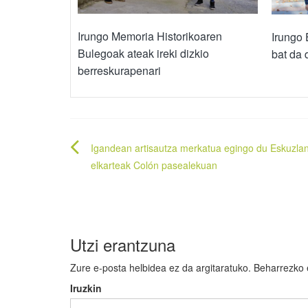
Irungo Memoria Historikoaren
Irungo
Bulegoak ateak ireki dizkio
bat da
berreskurapenari
Bidalketetan
Igandean artisautza merkatua egingo du Eskuzla
zehar
elkarteak Colón pasealekuan
nabigatu
Utzi erantzuna
Zure e-posta helbidea ez da argitaratuko.
Beharrezko
Iruzkin