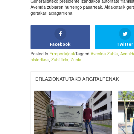
Generalitateko presidente izandakoa autoritate franki
Avenida zubiaren hurrengo pasarteak. Aldaketarik ger
gertakari aipagarriena.
Facebook
Twitter
Posted in
Erreportajeak
Tagged
Avenida Zubia
,
Avenida
historikoa
,
Zubi itxia
,
Zubia
ERLAZIONATUTAKO ARGITALPENAK