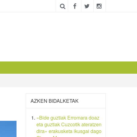
AZKEN BIDALKETAK
«Bide guztiak Erromara doaz
eta guztiak Cuzcotik ateratzen
dira» erakusketa ikusgai dago