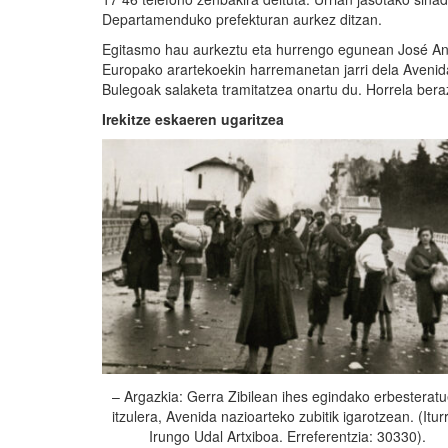
Departamenduko prefekturan aurkez ditzan.
Egitasmo hau aurkeztu eta hurrengo egunean José Anto
Europako arartekoekin harremanetan jarri dela Avenida
Bulegoak salaketa tramitatzea onartu du. Horrela bera
Irekitze eskaeren ugaritzea
– Argazkia: Gerra Zibilean ihes egindako erbesterat
itzulera, Avenida nazioarteko zubitik igarotzean. (Iturr
Irungo Udal Artxiboa. Erreferentzia: 30330).