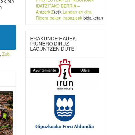
go diren
IDATZITAKO BERRIA –
n
AntzerkiZ
(e)k
Lanean ari dira
Ribera beken irabazleak
bidalketan
ERAKUNDE HAUEK
IRUNERO DIRUZ
LAGUNTZEN DUTE:
,
Zubi