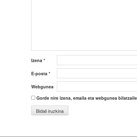
Izena
*
E-posta
*
Webgunea
Gorde nire izena, emaila eta webgunea bilatza