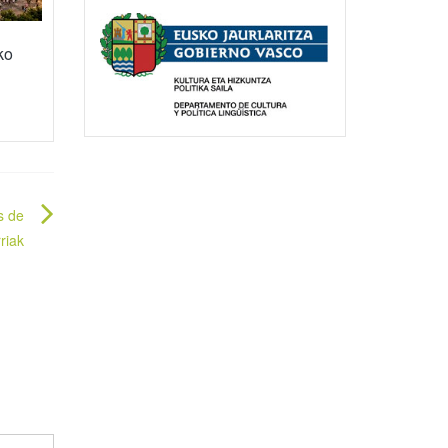
ko
is de
riak