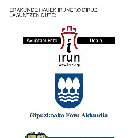
ERAKUNDE HAUEK IRUNERO DIRUZ
LAGUNTZEN DUTE: