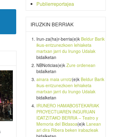
Publierreportajea
IRUZKIN BERRIAK
Irun-za(ha)r-berria
(e)k
Beldur Barik
ikus-entzunezkoen lehiaketa
martxan jarri du Irungo Udalak
bidalketan
NBNoticias
(e)k
Zure ordenean
bidalketan
ainara maia urrotz
(e)k
Beldur Barik
ikus-entzunezkoen lehiaketa
martxan jarri du Irungo Udalak
bidalketan
IRUNERO HAMABOSTEKARIAK
PROYECTUAREN INGURUAN
IDATZITAKO BERRIA – Teatro y
Memoria del Bidasoa
(e)k
Lanean
ari dira Ribera beken irabazleak
a
bidalketan