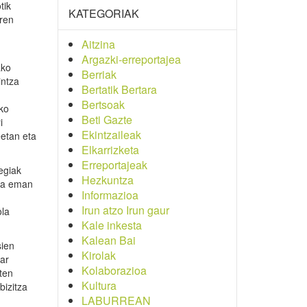
tik
KATEGORIAK
rren
Aitzina
Argazki-erreportajea
ako
Berriak
intza
Bertatik Bertara
Bertsoak
ako
Beti Gazte
i
Ekintzaileak
eetan eta
Elkarrizketa
Erreportajeak
egiak
Hezkuntza
zia eman
Informazioa
Irun atzo Irun gaur
ola
Kale inkesta
Kalean Bai
sien
Kirolak
bar
Kolaborazioa
ten
Kultura
bizitza
LABURREAN