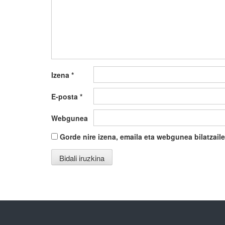
Izena
*
E-posta
*
Webgunea
Gorde nire izena, emaila eta webgunea bilatza