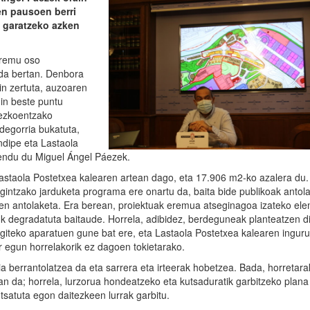
n pausoen berri
 garatzeko azken
eremu oso
 da bertan. Denbora
in zertuta, auzoaren
in beste puntu
nezkoentzako
idegorria bukatuta,
dipe eta Lastaola
mendu du Miguel Ángel Páezek.
astaola Postetxea kalearen artean dago, eta 17.906 m2-ko azalera du.
igintzako jarduketa programa ere onartu da, baita bide publikoak antol
uen antolaketa. Era berean, proiektuak eremua atseginagoa izateko el
k degradatuta baitaude. Horrela, adibidez, berdeguneak planteatzen di
egiteko aparatuen gune bat ere, eta Lastaola Postetxea kalearen ingur
r egun horrelakorik ez dagoen tokietarako.
a berrantolatzea da eta sarrera eta irteerak hobetzea. Bada, horretara
an da; horrela, lurzorua hondeatzeko eta kutsaduratik garbitzeko plana
tsatuta egon daitezkeen lurrak garbitu.