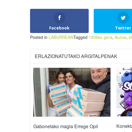
Facebook
Twitter
Posted in
LABURREAN
Tagged
1936ko gera
,
Auzoa
,
b
ERLAZIONATUTAKO ARGITALPENAK
Konekta
Gabonetako magia Errege Opil