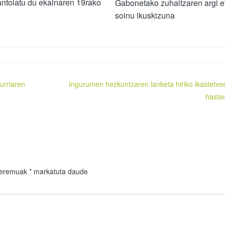
ntolatu du ekainaren 19rako
Gabonetako zuhaitzaren argi e
soinu ikuskizuna
urriaren
Ingurumen hezkuntzaren lanketa hiriko ikastetxe
haste
 eremuak
*
markatuta daude