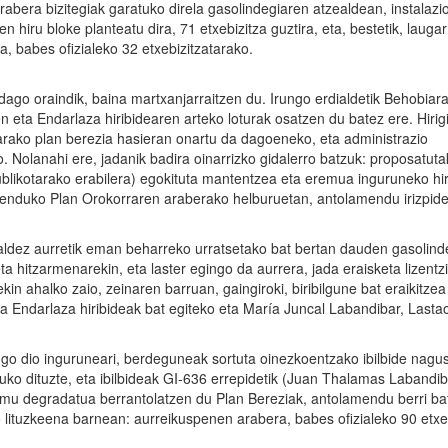
bera bizitegiak garatuko direla gasolindegiaren atzealdean, instalazio
een hiru bloke planteatu dira, 71 etxebizitza guztira, eta, bestetik, lauga
, babes ofizialeko 32 etxebizitzatarako.
ago oraindik, baina martxanjarraitzen du. Irungo erdialdetik Behobiar
eta Endarlaza hiribidearen arteko loturak osatzen du batez ere. Hirig
arako plan berezia hasieran onartu da dagoeneko, eta administrazio
 Nolanahi ere, jadanik badira oinarrizko gidalerro batzuk: proposatut
ublikotarako erabilera) egokituta mantentzea eta eremua inguruneko hir
amenduko Plan Orokorraren araberako helburuetan, antolamendu irizpid
ldez aurretik eman beharreko urratsetako bat bertan dauden gasolind
ta hitzarmenarekin, eta laster egingo da aurrera, jada eraisketa lizent
n ahalko zaio, zeinaren barruan, gaingiroki, biribilgune bat eraikitzea
 Endarlaza hiribideak bat egiteko eta María Juncal Labandibar, Lasta
go dio inguruneari, berdeguneak sortuta oinezkoentzako ibilbide nagu
uko dituzte, eta ibilbideak GI-636 errepidetik (Juan Thalamas Labandi
remu degradatua berrantolatzen du Plan Bereziak, antolamendu berri ba
o lituzkeena barnean: aurreikuspenen arabera, babes ofizialeko 90 etxe