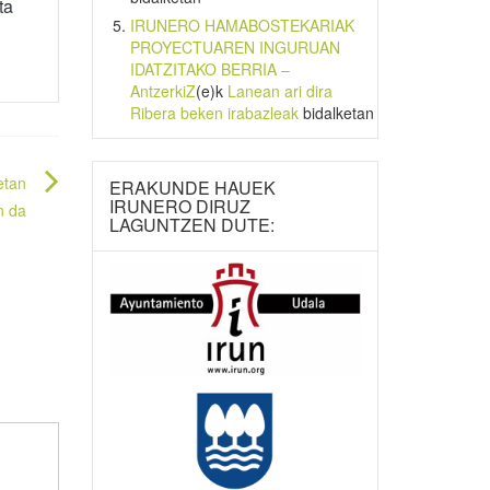
ta
IRUNERO HAMABOSTEKARIAK
PROYECTUAREN INGURUAN
IDATZITAKO BERRIA –
AntzerkiZ
(e)k
Lanean ari dira
Ribera beken irabazleak
bidalketan
etan
ERAKUNDE HAUEK
IRUNERO DIRUZ
n da
LAGUNTZEN DUTE: