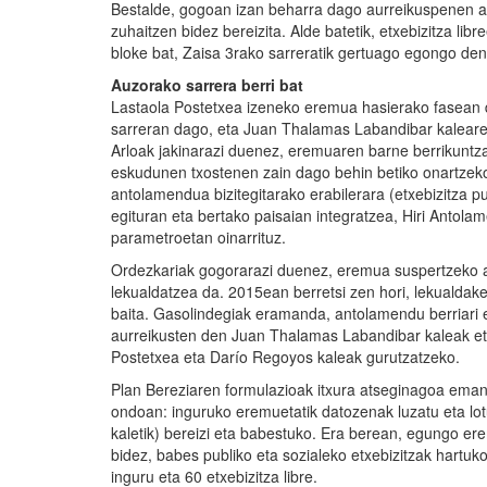
Bestalde, gogoan izan beharra dago aurreikuspenen ara
zuhaitzen bidez bereizita. Alde batetik, etxebizitza libr
bloke bat, Zaisa 3rako sarreratik gertuago egongo dena
Auzorako sarrera berri bat
Lastaola Postetxea izeneko eremua hasierako fasean d
sarreran dago, eta Juan Thalamas Labandibar kalearen 
Arloak jakinarazi duenez, eremuaren barne berrikuntz
eskudunen txostenen zain dago behin betiko onartzeko.
antolamendua bizitegitarako erabilerara (etxebizitza p
egituran eta bertako paisaian integratzea, Hiri Antol
parametroetan oinarrituz.
Ordezkariak gogorarazi duenez, eremua suspertzeko a
lekualdatzea da. 2015ean berretsi zen hori, lekualdake
baita. Gasolindegiak eramanda, antolamendu berriari eki
aurreikusten den Juan Thalamas Labandibar kaleak eta
Postetxea eta Darío Regoyos kaleak gurutzatzeko.
Plan Bereziaren formulazioak itxura atseginagoa eman
ondoan: inguruko eremuetatik datozenak luzatu eta lot
kaletik) bereizi eta babestuko. Era berean, egungo e
bidez, babes publiko eta sozialeko etxebizitzak hartuk
inguru eta 60 etxebizitza libre.