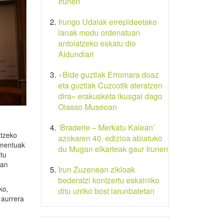
Irunen
Irungo Udalak errepideetako
lanak modu ordenatuan
antolatzeko eskatu dio
Aldundiari
«Bide guztiak Erromara doaz
eta guztiak Cuzcotik ateratzen
dira» erakusketa ikusgai dago
Oiasso Museoan
‘Braderie – Merkatu Kalean’
atzeko
azokaren 40. edizioa abiatuko
ementuak
du Mugan elkarteak gaur Irunen
tu
uan
Irun Zuzenean zikloak
bederatzi kontzertu eskainiko
ko,
ditu urriko bost larunbatetan
 aurrera