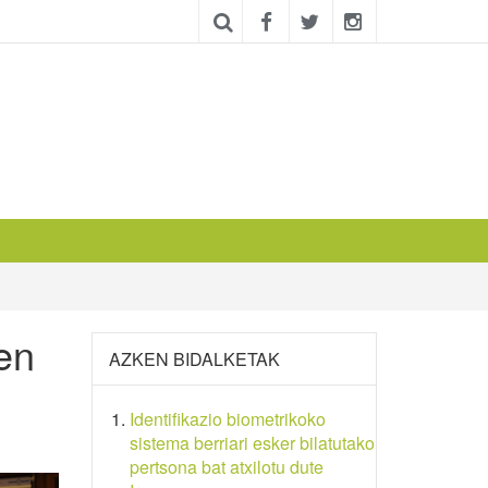
en
AZKEN BIDALKETAK
Identifikazio biometrikoko
sistema berriari esker bilatutako
pertsona bat atxilotu dute