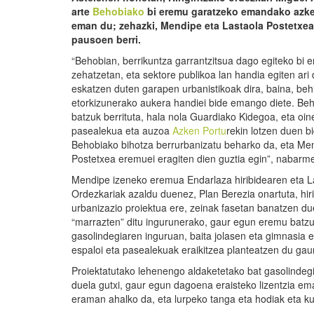
arte
Behobiako
bi eremu garatzeko emandako azke
eman du; zehazki, Mendipe eta Lastaola Postetxea
pausoen berri.
“Behobian, berrikuntza garrantzitsua dago egiteko bi 
zehatzetan, eta sektore publikoa lan handia egiten ari
eskatzen duten garapen urbanistikoak dira, baina, beh
etorkizunerako aukera handiei bide emango diete. Beh
batzuk berrituta, hala nola Guardiako Kidegoa, eta oi
pasealekua eta auzoa
Azken Portu
rekin lotzen duen b
Behobiako bihotza berrurbanizatu beharko da, eta Men
Postetxea eremuei eragiten dien guztia egin”, nabar
Mendipe izeneko eremua Endarlaza hiribidearen eta L
Ordezkariak azaldu duenez, Plan Berezia onartuta, hir
urbanizazio proiektua ere, zeinak fasetan banatzen d
“marrazten” ditu ingurunerako, gaur egun eremu batzu
gasolindegiaren inguruan, baita jolasen eta gimnasia 
espaloi eta pasealekuak eraikitzea planteatzen du gau
Proiektatutako lehenengo aldaketetako bat gasolindegi
duela gutxi, gaur egun dagoena eraisteko lizentzia em
eraman ahalko da, eta lurpeko tanga eta hodiak eta ku