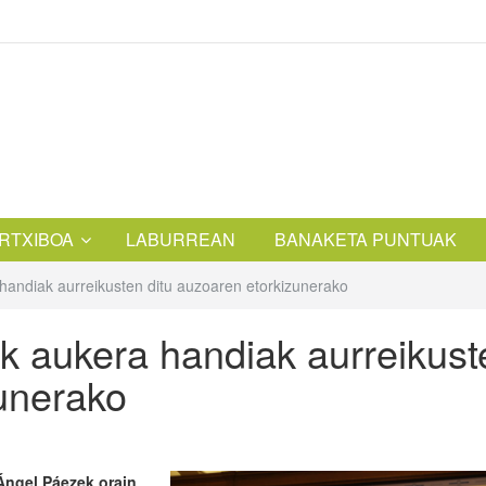
RTXIBOA
LABURREAN
BANAKETA PUNTUAK
handiak aurreikusten ditu auzoaren etorkizunerako
k aukera handiak aurreikust
zunerako
Ángel Páezek orain