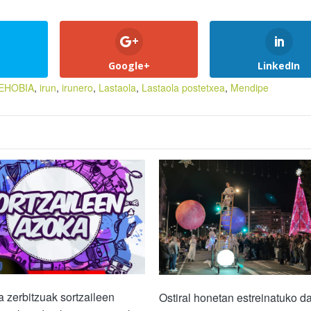
Google+
LinkedIn
EHOBIA
,
irun
,
irunero
,
Lastaola
,
Lastaola postetxea
,
Mendipe
 zerbitzuak sortzaileen
Ostiral honetan estreinatuko d