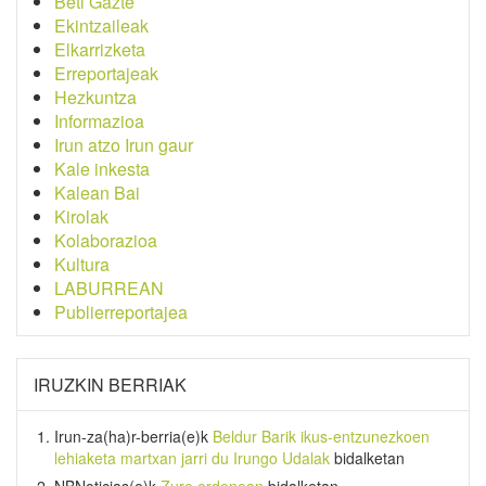
Beti Gazte
Ekintzaileak
Elkarrizketa
Erreportajeak
Hezkuntza
Informazioa
Irun atzo Irun gaur
Kale inkesta
Kalean Bai
Kirolak
Kolaborazioa
Kultura
LABURREAN
Publierreportajea
IRUZKIN BERRIAK
Irun-za(ha)r-berria
(e)k
Beldur Barik ikus-entzunezkoen
lehiaketa martxan jarri du Irungo Udalak
bidalketan