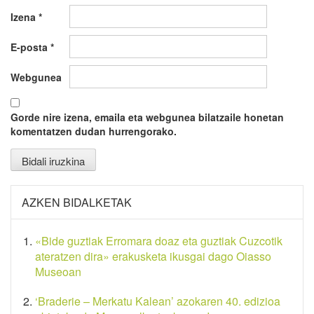
Izena
*
E-posta
*
Webgunea
Gorde nire izena, emaila eta webgunea bilatzaile honetan
komentatzen dudan hurrengorako.
AZKEN BIDALKETAK
«Bide guztiak Erromara doaz eta guztiak Cuzcotik
ateratzen dira» erakusketa ikusgai dago Oiasso
Museoan
‘Braderie – Merkatu Kalean’ azokaren 40. edizioa