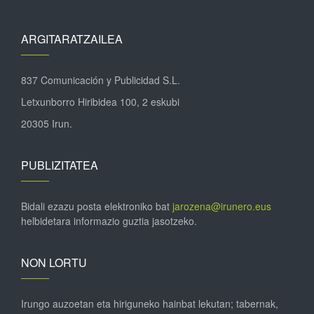
ARGITARATZAILEA
837 Comunicación y Publicidad S.L.
Letxunborro Hiribidea 100, 2 eskubi
20305 Irun.
PUBLIZITATEA
Bidali ezazu posta elektroniko bat
jarozena@irunero.eus
helbidetara informazio guztia jasotzeko.
NON LORTU
Irungo auzoetan eta hiriguneko hainbat lekutan; tabernak,