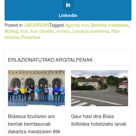
LinkedIn
Posted in
LABURREAN
Tagged
Agenda Irun
,
Behobia eraldaketa
,
Bizitegi
,
irun
,
Irun obretan
,
irunero
,
Lastaola postetxea
,
Plan
berezia
,
Postetxea
ERLAZIONATUTAKO ARGITALPENAK
Bidasoa Itzuliaren aro
Gaur hasi dira Blaia
berriak berritasunak
ibilbidea hobetzeko lanak
dakartza maiatzaren 8tik