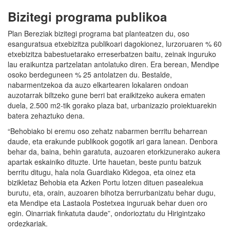
Bizitegi programa publikoa
Plan Bereziak bizitegi programa bat planteatzen du, oso
esanguratsua etxebizitza publikoari dagokionez, lurzoruaren % 60
etxebizitza babestuetarako erreserbatzen baitu, zeinak inguruko
lau eraikuntza partzelatan antolatuko diren. Era berean, Mendipe
osoko berdeguneen % 25 antolatzen du. Bestalde,
nabarmentzekoa da auzo elkartearen lokalaren ondoan
auzotarrak biltzeko gune berri bat eraikitzeko aukera ematen
duela, 2.500 m2-tik gorako plaza bat, urbanizazio proiektuarekin
batera zehaztuko dena.
“Behobiako bi eremu oso zehatz nabarmen berritu beharrean
daude, eta erakunde publikook gogotik ari gara lanean. Denbora
behar da, baina, behin garatuta, auzoaren etorkizunerako aukera
apartak eskainiko dituzte. Urte hauetan, beste puntu batzuk
berritu ditugu, hala nola Guardiako Kidegoa, eta oinez eta
bizikletaz Behobia eta Azken Portu lotzen dituen pasealekua
burutu, eta, orain, auzoaren bihotza berrurbanizatu behar dugu,
eta Mendipe eta Lastaola Postetxea inguruak behar duen oro
egin. Oinarriak finkatuta daude”, ondorioztatu du Hirigintzako
ordezkariak.