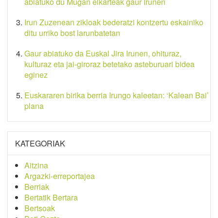
abiatuko du Mugan elkarteak gaur Irunen
Irun Zuzenean zikloak bederatzi kontzertu eskainiko
ditu urriko bost larunbatetan
Gaur abiatuko da Euskal Jira Irunen, ohituraz,
kulturaz eta jai-giroraz betetako asteburuari bidea
eginez
Euskararen birika berria Irungo kaleetan: ‘Kalean Bai’
plana
KATEGORIAK
Aitzina
Argazki-erreportajea
Berriak
Bertatik Bertara
Bertsoak