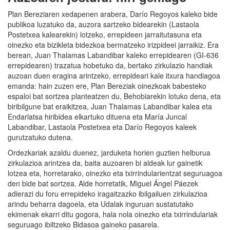
Plan Bereziaren xedapenen arabera, Darío Regoyos kaleko bide
publikoa luzatuko da, auzora sartzeko bidearekin (Lastaola
Postetxea kalearekin) lotzeko, errepideen jarraitutasuna eta
oinezko eta bizikleta bidezkoa bermatzeko irizpideei jarraikiz. Era
berean, Juan Thalamas Labandibar kaleko errepidearen (GI-636
errepidearen) trazatua hobetuko da, bertako zirkulazio handiak
auzoan duen eragina arintzeko, errepideari kale itxura handiagoa
emanda: hain zuzen ere, Plan Bereziak oinezkoak babesteko
espaloi bat sortzea planteatzen du, Behobiarekin lotuko dena, eta
biribilgune bat eraikitzea, Juan Thalamas Labandibar kalea eta
Endarlatsa hiribidea elkartuko dituena eta María Juncal
Labandibar, Lastaola Postetxea eta Darío Regoyos kaleek
gurutzatuko dutena.
Ordezkariak azaldu duenez, jarduketa horien guztien helburua
zirkulazioa arintzea da, baita auzoaren bi aldeak lur gainetik
lotzea eta, horretarako, oinezko eta txirrindularientzat seguruagoa
den bide bat sortzea. Alde horretatik, Miguel Ángel Páezek
adierazi du foru errepideko iragaitzazko ibilgailuen zirkulazioa
arindu beharra dagoela, eta Udalak inguruan sustatutako
ekimenak ekarri ditu gogora, hala nola oinezko eta txirrindulariak
seguruago ibiltzeko Bidasoa gaineko pasarela.