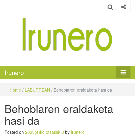
Irunero
Irungo euskarazko aldizkaria
Irunero
Home
/
LABURREAN
/
Behobiaren eraldaketa hasi da
Behobiaren eraldaketa
hasi da
Posted on
2023(e)ko otsailak 6
by
Irunero