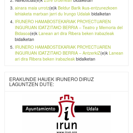
NBNoticias
(e)k
Zure ordenean
bidalketan
ainara maia urrotz
(e)k
Beldur Barik ikus-entzunezkoen
lehiaketa martxan jarri du Irungo Udalak
bidalketan
IRUNERO HAMABOSTEKARIAK PROYECTUAREN
INGURUAN IDATZITAKO BERRIA – Teatro y Memoria del
Bidasoa
(e)k
Lanean ari dira Ribera beken irabazleak
bidalketan
IRUNERO HAMABOSTEKARIAK PROYECTUAREN
INGURUAN IDATZITAKO BERRIA – AntzerkiZ
(e)k
Lanean
ari dira Ribera beken irabazleak
bidalketan
ERAKUNDE HAUEK IRUNERO DIRUZ
LAGUNTZEN DUTE: