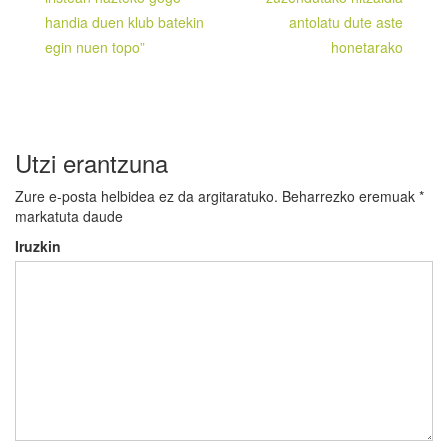
handia duen klub batekin
antolatu dute aste
egin nuen topo”
honetarako
Utzi erantzuna
Zure e-posta helbidea ez da argitaratuko.
Beharrezko eremuak
*
markatuta daude
Iruzkin