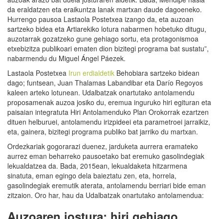
da eraldatzen eta eraikuntza lanak martxan daude dagoeneko.
Hurrengo pausoa Lastaola Postetxea izango da, eta auzoan
sartzeko bidea eta Artiarekiko lotura nabarmen hobetuko ditugu,
auzotarrak gozatzeko gune gehiago sortu, eta protagonismoa
etxebizitza publikoari ematen dion bizitegi programa bat sustatu”,
nabarmendu du Miguel Ángel Páezek.
Lastaola Postetxea
Irun erdialdetik
Behobiara sartzeko bidean
dago; funtsean, Juan Thalamas Labandibar eta Darío Regoyos
kaleen arteko lotunean. Udalbatzak onartutako antolamendu
proposamenak auzoa josiko du, eremua inguruko hiri egituran eta
paisaian integratuta Hiri Antolamenduko Plan Orokorrak ezartzen
dituen helburuei, antolamendu irizpideei eta parametroei jarraikiz,
eta, gainera, bizitegi programa publiko bat jarriko du martxan.
Ordezkariak gogorarazi duenez, jarduketa aurrera eramateko
aurrez eman beharreko pausoetako bat eremuko gasolindegiak
lekualdatzea da. Bada, 2015ean, lekualdaketa hitzarmena
sinatuta, eman egingo dela baieztatu zen, eta, horrela,
gasolindegiak eremutik aterata, antolamendu berriari bide eman
zitzaion. Oro har, hau da Udalbatzak onartutako antolamendua:
Auzoaren jostura: hiri gehiago