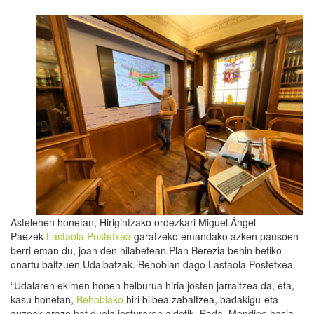
Astelehen honetan, Hirigintzako ordezkari Miguel Ángel
Páezek
Lastaola Postetxea
garatzeko emandako azken pausoen
berri eman du, joan den hilabetean Plan Berezia behin betiko
onartu baitzuen Udalbatzak. Behobian dago Lastaola Postetxea.
“Udalaren ekimen honen helburua hiria josten jarraitzea da, eta,
kasu honetan,
Behobiako
hiri bilbea zabaltzea, badakigu-eta
auzoak arazo bat duela josturaren aldetik. Bada, Mendipe hasia