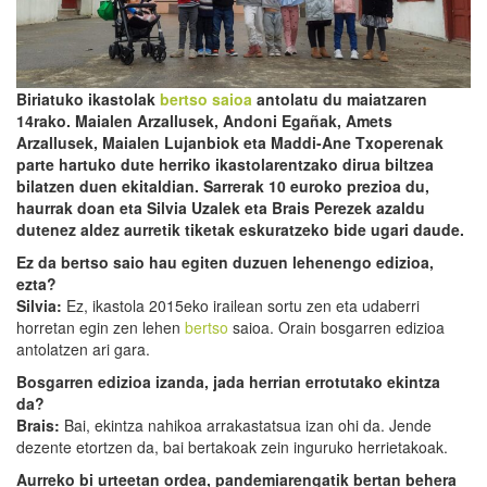
Biriatuko ikastolak
bertso saioa
antolatu du maiatzaren
14rako. Maialen Arzallusek, Andoni Egañak, Amets
Arzallusek, Maialen Lujanbiok eta Maddi-Ane Txoperenak
parte hartuko dute herriko ikastolarentzako dirua biltzea
bilatzen duen ekitaldian. Sarrerak 10 euroko prezioa du,
haurrak doan eta Silvia Uzalek eta Brais Perezek azaldu
dutenez aldez aurretik tiketak eskuratzeko bide ugari daude.
Ez da bertso saio hau egiten duzuen lehenengo edizioa,
ezta?
Silvia:
Ez, ikastola 2015eko irailean sortu zen eta udaberri
horretan egin zen lehen
bertso
saioa. Orain bosgarren edizioa
antolatzen ari gara.
Bosgarren edizioa izanda, jada herrian errotutako ekintza
da?
Brais:
Bai, ekintza nahikoa arrakastatsua izan ohi da. Jende
dezente etortzen da, bai bertakoak zein inguruko herrietakoak.
Aurreko bi urteetan ordea, pandemiarengatik bertan behera