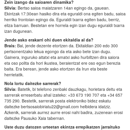
Zein izango da saioaren dinamika?
Silvia:
Bertso saioa maiatzaren 14an egingo da, gauean.
Ekintzak 17:30ean hasiko dira eta eguraldi ona egiten badu, saioa
herriko frontoian egingo da. Eguraldi txarra egiten badu, berriz,
eliza barruan. Bestetan ere horrela egin izan dugu eguraldi txarra
izan dugunean.
Jende asko erakarri ohi duen ekitaldia al da?
Brais:
Bai, jende dezente etortzen da. Ekitaldian 200 edo 300
pertsonentzako lekua egongo da eta asko bete izan dugu.
Gainera, inguruko aitatxi eta amatxi asko hurbiltzen dira saiora
eta oso polita da hori ikustea, beraientzat ere oso egun berezia
baita. Era berean, jende asko etortzen da Irun eta beste
herrietatik.
Nola lortu daitezke sarrerak?
Silvia:
Batetik, bi telefono zenbaki dauzkagu, horietara deitu eta
sarrerak erreserbatu ahal izateko: +33 673 190 707 eta +34 657
735 290. Bestetik, sarrerak posta elektroniko bidez eskatu
daitezke bertsosaiobiriatu22@gmail.com helbidera idatziz.
Azkenik, sarrerak aurrez aurre erosi nahi badira, zuzenean erosi
daitezke Pausuko Xaia tabernan.
Uste duzu datozen urteetan ekintza errepikatzen jarraituko