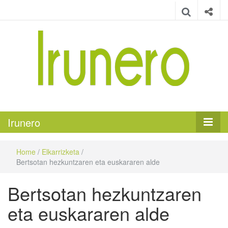
Irunero
Irungo euskarazko aldizkaria
Irunero
Home
/
Elkarrizketa
/
Bertsotan hezkuntzaren eta euskararen alde
Bertsotan hezkuntzaren
eta euskararen alde