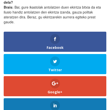
dela?
Brais:
Bai, gure ikastolak antolatzen duen ekintza bitxia da eta
ilusio handiz antolatzen den ekintza izanda, gauza politak
ateratzen dira. Beraz, gu ekintzarekin aurrera egiteko prest
gaude.
Facebook
Twitter
Google+