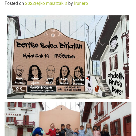
Posted on
2022(e)ko maiatzak 2
by
Irunero