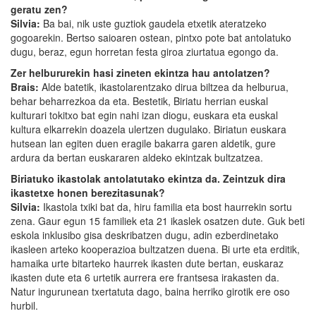
geratu zen?
Silvia:
Ba bai, nik uste guztiok gaudela etxetik ateratzeko
gogoarekin. Bertso saioaren ostean, pintxo pote bat antolatuko
dugu, beraz, egun horretan festa giroa ziurtatua egongo da.
Zer helbururekin hasi zineten ekintza hau antolatzen?
Brais:
Alde batetik, ikastolarentzako dirua biltzea da helburua,
behar beharrezkoa da eta. Bestetik, Biriatu herrian euskal
kulturari tokitxo bat egin nahi izan diogu, euskara eta euskal
kultura elkarrekin doazela ulertzen dugulako. Biriatun euskara
hutsean lan egiten duen eragile bakarra garen aldetik, gure
ardura da bertan euskararen aldeko ekintzak bultzatzea.
Biriatuko ikastolak antolatutako ekintza da. Zeintzuk dira
ikastetxe honen berezitasunak?
Silvia:
Ikastola txiki bat da, hiru familia eta bost haurrekin sortu
zena. Gaur egun 15 familiek eta 21 ikaslek osatzen dute. Guk beti
eskola inklusibo gisa deskribatzen dugu, adin ezberdinetako
ikasleen arteko kooperazioa bultzatzen duena. Bi urte eta erditik,
hamaika urte bitarteko haurrek ikasten dute bertan, euskaraz
ikasten dute eta 6 urtetik aurrera ere frantsesa irakasten da.
Natur ingurunean txertatuta dago, baina herriko girotik ere oso
hurbil.