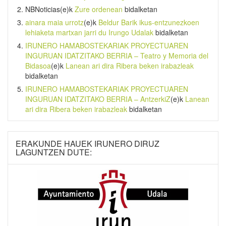
NBNoticias
(e)k
Zure ordenean
bidalketan
ainara maia urrotz
(e)k
Beldur Barik ikus-entzunezkoen
lehiaketa martxan jarri du Irungo Udalak
bidalketan
IRUNERO HAMABOSTEKARIAK PROYECTUAREN
INGURUAN IDATZITAKO BERRIA – Teatro y Memoria del
Bidasoa
(e)k
Lanean ari dira Ribera beken irabazleak
bidalketan
IRUNERO HAMABOSTEKARIAK PROYECTUAREN
INGURUAN IDATZITAKO BERRIA – AntzerkiZ
(e)k
Lanean
ari dira Ribera beken irabazleak
bidalketan
ERAKUNDE HAUEK IRUNERO DIRUZ
LAGUNTZEN DUTE: