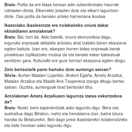
Brais:
Polita da ere klase berean adin ezberdinetako haurrak
nahasten direla. Elkarrekin jolasten dute eta elkarri laguntzen
diote. Oso polita da beraien arteko harremana ikustea.
Ikastolako ikasleentzat ere nolabaiteko onura dakar
ekitaldiaren antolaketak?
Brais:
Bai, hori da. Alde batetik, onura ekonomikoa dago,
inguruko enpresak ekitaldia antolatu ahal izateko beren ekarpena
egiten baitute. Izan ere, ekarpen horren bidez enpresak berak
proiektuan inplikatzeko modua da eta beraiei esker babestuak
sentitzen gara. Kulturalki ere gure herriari ekarpena egiten diogu.
Zein bertsolarik parte hartuko dute aurtengo saioan?
Silvia:
Aurten Maialen Lujanbio, Andoni Egaña, Amets Arzallus,
Maialen Arzallus eta Maddi-Ane Txoperena izango ditugu bertso
saioan. Guztira, aurtengoak bost bertsolari dira.
Antolaketan Amets Arzallusen laguntza izatea eskertzekoa
da?
Brais:
Noski, bere esperientziak asko lagundu digu. Bera oso
sustraitua dago Biriatun, nahiz eta hendaiarra izan, baina lotura
handia du Biriaturekin. Beti dago prest ikastolarekin kolaboratzeko
eta bide honetan asko lagundu digu.