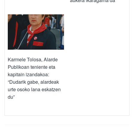
aukera ikaragarria da”
Karmele Tolosa, Alarde
Publikoan teniente eta
kapitain izandakoa:
“Dudarik gabe, alardeak
urte osoko lana eskatzen
du”