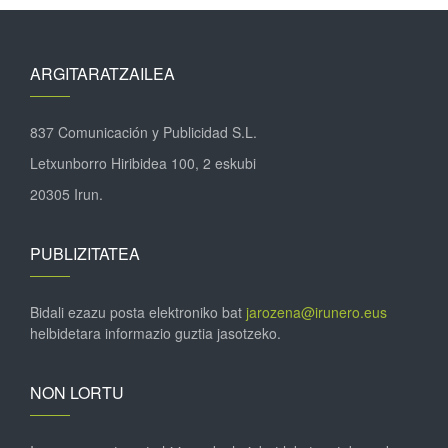
ARGITARATZAILEA
837 Comunicación y Publicidad S.L.
Letxunborro Hiribidea 100, 2 eskubi
20305 Irun.
PUBLIZITATEA
Bidali ezazu posta elektroniko bat
jarozena@irunero.eus
helbidetara informazio guztia jasotzeko.
NON LORTU