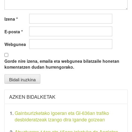
Izena
*
E-posta
*
Webgunea
Gorde nire izena, emaila eta webgunea bilatzaile honetan
komentatzen dudan hurrengorako.
AZKEN BIDALKETAK
Gaintxurizketako igoeran eta GI-636an trafiko
desbideratzeak izango dira igande goizean
Abuztuaren 14an eta 15ean jokatuko da Angleten