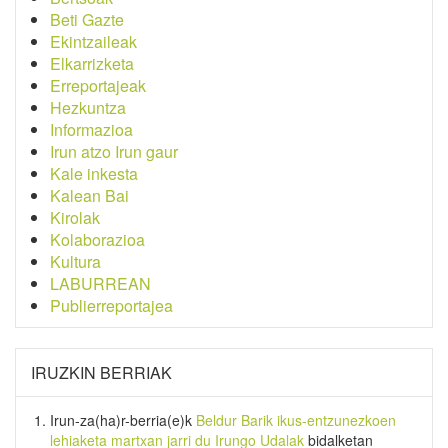
Beti Gazte
Ekintzaileak
Elkarrizketa
Erreportajeak
Hezkuntza
Informazioa
Irun atzo Irun gaur
Kale inkesta
Kalean Bai
Kirolak
Kolaborazioa
Kultura
LABURREAN
Publierreportajea
IRUZKIN BERRIAK
Irun-za(ha)r-berria
(e)k
Beldur Barik ikus-entzunezkoen
lehiaketa martxan jarri du Irungo Udalak
bidalketan