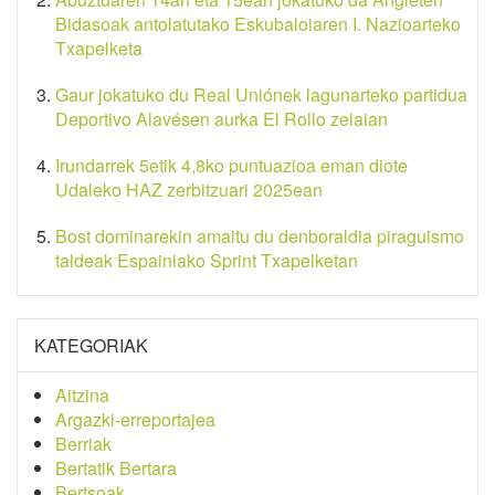
Bidasoak antolatutako Eskubaloiaren I. Nazioarteko
Txapelketa
Gaur jokatuko du Real Uniónek lagunarteko partidua
Deportivo Alavésen aurka El Rollo zelaian
Irundarrek 5etik 4,8ko puntuazioa eman diote
Udaleko HAZ zerbitzuari 2025ean
Bost dominarekin amaitu du denboraldia piraguismo
taldeak Espainiako Sprint Txapelketan
KATEGORIAK
Aitzina
Argazki-erreportajea
Berriak
Bertatik Bertara
Bertsoak