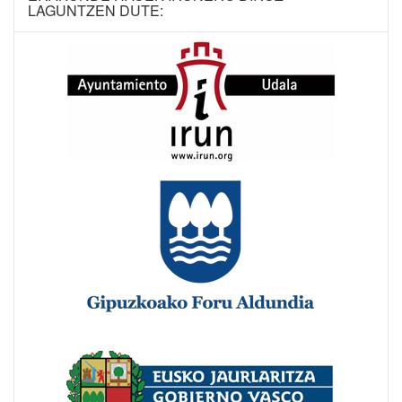
LAGUNTZEN DUTE: