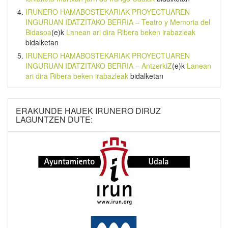
IRUNERO HAMABOSTEKARIAK PROYECTUAREN
INGURUAN IDATZITAKO BERRIA – Teatro y Memoria del
Bidasoa
(e)k
Lanean ari dira Ribera beken irabazleak
bidalketan
IRUNERO HAMABOSTEKARIAK PROYECTUAREN
INGURUAN IDATZITAKO BERRIA – AntzerkiZ
(e)k
Lanean
ari dira Ribera beken irabazleak
bidalketan
ERAKUNDE HAUEK IRUNERO DIRUZ
LAGUNTZEN DUTE: