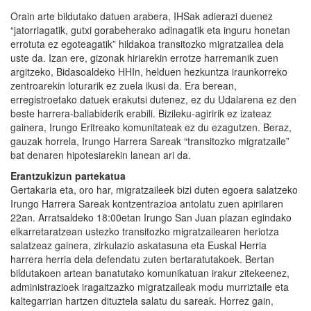
Orain arte bildutako datuen arabera, IHSak adierazi duenez
“jatorriagatik, gutxi gorabeherako adinagatik eta inguru honetan
errotuta ez egoteagatik” hildakoa transitozko migratzailea dela
uste da. Izan ere, gizonak hiriarekin errotze harremanik zuen
argitzeko, Bidasoaldeko HHIn, helduen hezkuntza iraunkorreko
zentroarekin loturarik ez zuela ikusi da. Era berean,
erregistroetako datuek erakutsi dutenez, ez du Udalarena ez den
beste harrera-baliabiderik erabili. Bizileku-agiririk ez izateaz
gainera, Irungo Eritreako komunitateak ez du ezagutzen. Beraz,
gauzak horrela, Irungo Harrera Sareak “transitozko migratzaile”
bat denaren hipotesiarekin lanean ari da.
Erantzukizun partekatua
Gertakaria eta, oro har, migratzaileek bizi duten egoera salatzeko
Irungo Harrera Sareak kontzentrazioa antolatu zuen apirilaren
22an. Arratsaldeko 18:00etan Irungo San Juan plazan egindako
elkarretaratzean ustezko transitozko migratzailearen heriotza
salatzeaz gainera, zirkulazio askatasuna eta Euskal Herria
harrera herria dela defendatu zuten bertaratutakoek. Bertan
bildutakoen artean banatutako komunikatuan irakur zitekeenez,
administrazioek iragaitzazko migratzaileak modu murriztaile eta
kaltegarrian hartzen dituztela salatu du sareak. Horrez gain,