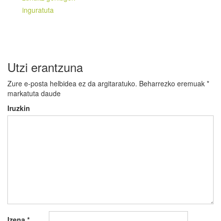
inguratuta
Utzi erantzuna
Zure e-posta helbidea ez da argitaratuko.
Beharrezko eremuak
*
markatuta daude
Iruzkin
Izena
*