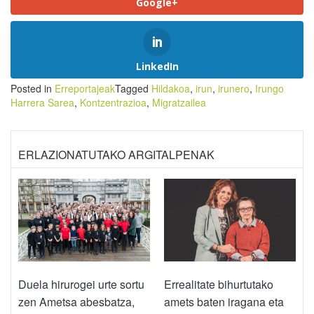
Google+
LinkedIn
Posted in
Erreportajeak
Tagged
Hildakoa
,
irun
,
irunero
,
Irungo
Harrera Sarea
,
Kontzentrazioa
,
Migratzailea
ERLAZIONATUTAKO ARGITALPENAK
Duela hirurogei urte sortu
Errealitate bihurtutako
zen Ametsa abesbatza,
amets baten iragana eta