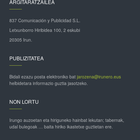
ARGITARATZAILEA
837 Comunicación y Publicidad S.L.
Letxunborro Hiribidea 100, 2 eskubi
20305 Irun.
PUBLIZITATEA
Bidali ezazu posta elektroniko bat
jarozena@irunero.eus
helbidetara informazio guztia jasotzeko.
NON LORTU
Irungo auzoetan eta hiriguneko hainbat lekutan; tabernak,
udal bulegoak … baita hiriko ikastetxe guztietan ere.