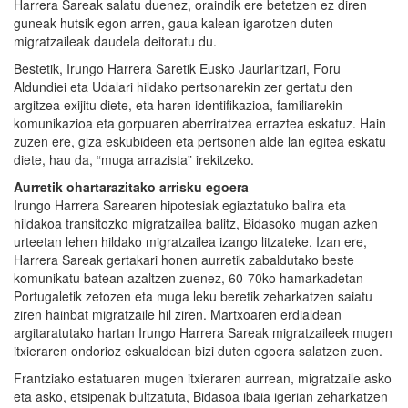
Harrera Sareak salatu duenez, oraindik ere betetzen ez diren
guneak hutsik egon arren, gaua kalean igarotzen duten
migratzaileak daudela deitoratu du.
Bestetik, Irungo Harrera Saretik Eusko Jaurlaritzari, Foru
Aldundiei eta Udalari hildako pertsonarekin zer gertatu den
argitzea exijitu diete, eta haren identifikazioa, familiarekin
komunikazioa eta gorpuaren aberriratzea erraztea eskatuz. Hain
zuzen ere, giza eskubideen eta pertsonen alde lan egitea eskatu
diete, hau da, “muga arrazista” irekitzeko.
Aurretik ohartarazitako arrisku egoera
Irungo Harrera Sarearen hipotesiak egiaztatuko balira eta
hildakoa transitozko migratzailea balitz, Bidasoko mugan azken
urteetan lehen hildako migratzailea izango litzateke. Izan ere,
Harrera Sareak gertakari honen aurretik zabaldutako beste
komunikatu batean azaltzen zuenez, 60-70ko hamarkadetan
Portugaletik zetozen eta muga leku beretik zeharkatzen saiatu
ziren hainbat migratzaile hil ziren. Martxoaren erdialdean
argitaratutako hartan Irungo Harrera Sareak migratzaileek mugen
itxieraren ondorioz eskualdean bizi duten egoera salatzen zuen.
Frantziako estatuaren mugen itxieraren aurrean, migratzaile asko
eta asko, etsipenak bultzatuta, Bidasoa ibaia igerian zeharkatzen