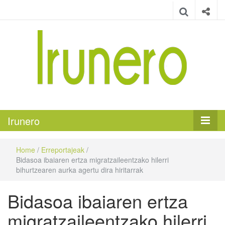
Irunero
Irungo euskarazko aldizkaria
Irunero
Home
/
Erreportajeak
/
Bidasoa ibaiaren ertza migratzaileentzako hilerri
bihurtzearen aurka agertu dira hiritarrak
Bidasoa ibaiaren ertza
migratzaileentzako hilerri