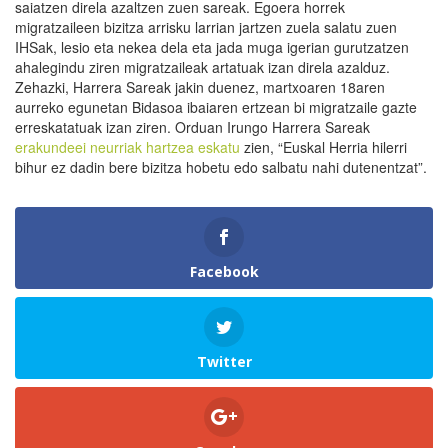
saiatzen direla azaltzen zuen sareak. Egoera horrek
migratzaileen bizitza arrisku larrian jartzen zuela salatu zuen
IHSak, lesio eta nekea dela eta jada muga igerian gurutzatzen
ahalegindu ziren migratzaileak artatuak izan direla azalduz.
Zehazki, Harrera Sareak jakin duenez, martxoaren 18aren
aurreko egunetan Bidasoa ibaiaren ertzean bi migratzaile gazte
erreskatatuak izan ziren. Orduan Irungo Harrera Sareak
erakundeei neurriak hartzea eskatu
zien, “Euskal Herria hilerri
bihur ez dadin bere bizitza hobetu edo salbatu nahi dutenentzat”.
Facebook
Twitter