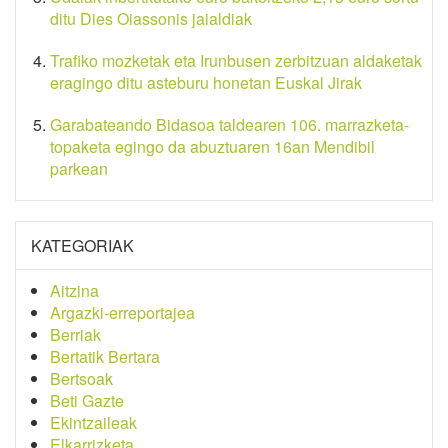
ditu Dies Oiassonis jaialdiak
Trafiko mozketak eta Irunbusen zerbitzuan aldaketak
eragingo ditu asteburu honetan Euskal Jirak
Garabateando Bidasoa taldearen 106. marrazketa-
topaketa egingo da abuztuaren 16an Mendibil
parkean
KATEGORIAK
Aitzina
Argazki-erreportajea
Berriak
Bertatik Bertara
Bertsoak
Beti Gazte
Ekintzaileak
Elkarrizketa