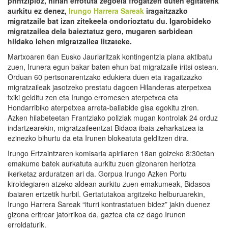
printzipioz, hirian errotuta zegoela frogatzen duten egitaterik
aurkitu ez denez,
Irungo Harrera Sareak
iragaitzazko
migratzaile bat izan zitekeela ondorioztatu du. Igarobideko
migratzailea dela baieztatuz gero, mugaren sarbidean
hildako lehen migratzailea litzateke.
Martxoaren 6an Eusko Jaurlaritzak kontingentzia plana aktibatu
zuen, Irunera egun bakar baten ehun bat migratzaile iritsi ostean.
Orduan 60 pertsonarentzako edukiera duen eta iragaitzazko
migratzaileak jasotzeko prestatu dagoen Hilanderas aterpetxea
txiki gelditu zen eta Irungo erromesen aterpetxea eta
Hondarribiko aterpetxea arreta-baliabide gisa egokitu ziren.
Azken hilabeteetan Frantziako poliziak mugan kontrolak 24 orduz
indartzearekin, migratzaileentzat Bidaoa ibaia zeharkatzea ia
ezinezko bihurtu da eta Irunen blokeatuta gelditzen dira.
Irungo Ertzaintzaren komisaria apirilaren 18an goizeko 8:30etan
emakume batek aurkatuta aurkitu zuen gizonaren heriotza
ikerketaz arduratzen ari da. Gorpua Irungo Azken Portu
kiroldegiaren atzeko aldean aurkitu zuen emakumeak, Bidasoa
ibaiaren ertzetik hurbil. Gertatutakoa argitzeko helburuarekin,
Irungo Harrera Sareak “iturri kontrastatuen bidez” jakin duenez
gizona eritrear jatorrikoa da, gaztea eta ez dago Irunen
erroldaturik.