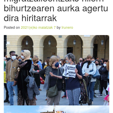
bihurtzearen aurka agertu
dira hiritarrak
Posted on
2021(e)ko maiatzak 7
by
Irunero