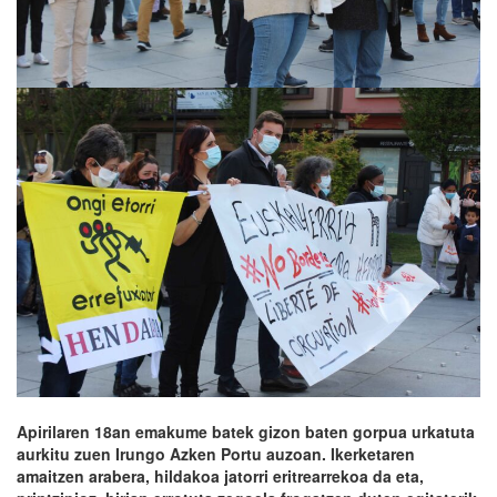
Apirilaren 18an emakume batek gizon baten gorpua urkatuta
aurkitu zuen Irungo Azken Portu auzoan. Ikerketaren
amaitzen arabera, hildakoa jatorri eritrearrekoa da eta,