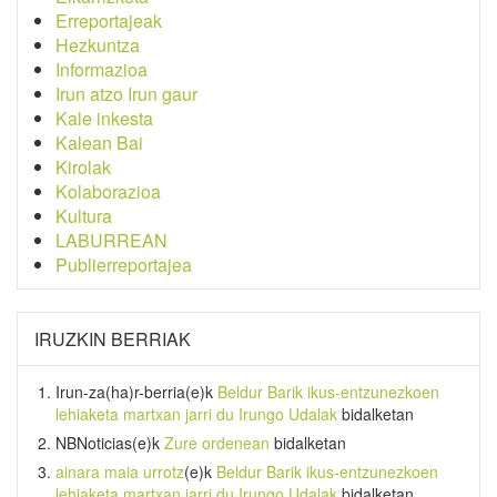
Erreportajeak
Hezkuntza
Informazioa
Irun atzo Irun gaur
Kale inkesta
Kalean Bai
Kirolak
Kolaborazioa
Kultura
LABURREAN
Publierreportajea
IRUZKIN BERRIAK
Irun-za(ha)r-berria
(e)k
Beldur Barik ikus-entzunezkoen
lehiaketa martxan jarri du Irungo Udalak
bidalketan
NBNoticias
(e)k
Zure ordenean
bidalketan
ainara maia urrotz
(e)k
Beldur Barik ikus-entzunezkoen
lehiaketa martxan jarri du Irungo Udalak
bidalketan