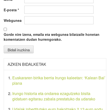
E-posta
*
Webgunea
Gorde nire izena, emaila eta webgunea bilatzaile honetan
komentatzen dudan hurrengorako.
AZKEN BIDALKETAK
Euskararen birika berria Irungo kaleetan: ‘Kalean Bai’
plana
Irungo historia eta ondarea ezagutzeko bisita
gidatuen egitarau zabala prestatuko da udarako
Udalak inbertitutako euro bakoitzeko 2,13 euro sortu