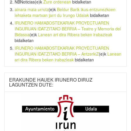
NBNoticias
(e)k
Zure ordenean
bidalketan
ainara maia urrotz
(e)k
Beldur Barik ikus-entzunezkoen
lehiaketa martxan jarri du Irungo Udalak
bidalketan
IRUNERO HAMABOSTEKARIAK PROYECTUAREN
INGURUAN IDATZITAKO BERRIA – Teatro y Memoria del
Bidasoa
(e)k
Lanean ari dira Ribera beken irabazleak
bidalketan
IRUNERO HAMABOSTEKARIAK PROYECTUAREN
INGURUAN IDATZITAKO BERRIA – AntzerkiZ
(e)k
Lanean
ari dira Ribera beken irabazleak
bidalketan
ERAKUNDE HAUEK IRUNERO DIRUZ
LAGUNTZEN DUTE: