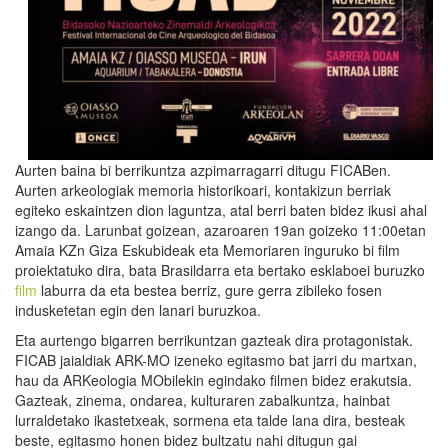
Aurten baina bi berrikuntza azpimarragarri ditugu FICABen.
Aurten arkeologiak memoria historikoari, kontakizun berriak
egiteko eskaintzen dion laguntza, atal berri baten bidez ikusi ahal
izango da. Larunbat goizean, azaroaren 19an goizeko 11:00etan
Amaia KZn Giza Eskubideak eta Memoriaren inguruko bi film
proiektatuko dira, bata Brasildarra eta bertako esklaboei buruzko
film
laburra da eta bestea berriz, gure gerra zibileko fosen
indusketetan egin den lanari buruzkoa.
Eta aurtengo bigarren berrikuntzan gazteak dira protagonistak.
FICAB jaialdiak ARK-MO izeneko egitasmo bat jarri du martxan,
hau da ARKeologia MObilekin egindako filmen bidez erakutsia.
Gazteak, zinema, ondarea, kulturaren zabalkuntza, hainbat
lurraldetako ikastetxeak, sormena eta talde lana dira, besteak
beste, egitasmo honen bidez bultzatu nahi ditugun gai