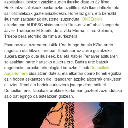
azpitituluak ipintzen zaizkie aurten ikusiko ditugun 32 filmei.
Hezkuntza sailekoak euskarazko azpitituluekin ikus daitezke eta
sail ofizialekoak gaztelaniazkoekin. Horretaz gain, eta bereziki
ikusmen zailtasunak dituztenei zuzenduta,
ONCErekin
elkarlanean AUDESC sistemarekin “ikus-entzun” ahal izango da
Javier Truebaren El Sueño de la vida Eterna, filma. Gainera,
Trueba bera etorriko da filma aurkeztera.
Esan bezala, azaroaren 14tik 19ra Irungo Amaia KZko areto
nagusian eta hitzaldi aretoan filmak aurrez aurre gozatzeko
aukera izango dute ikusleek, bai eta Xabier Peñalver adituaren
solasaldian parte hartzeko aukera ere. Badira urte batzuk
dagoeneko, urpeko arkeologiari buruzko filmak
Donostiako
Aquariumera
bidaiatzen dutela, eta elkarlan oparo honek egoitza
ezin hobea eskaintzen die, itsasoaren azpiko altxorrak erakusten
dituzten filmei eta horiek aurkeztera joango diren adituei.
Donostian ere, Tabakalerarekin elkarlanean gazteei zuzendutako
saio bat egingo da asteazken goizean.