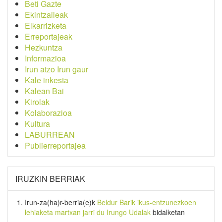
Beti Gazte
Ekintzaileak
Elkarrizketa
Erreportajeak
Hezkuntza
Informazioa
Irun atzo Irun gaur
Kale inkesta
Kalean Bai
Kirolak
Kolaborazioa
Kultura
LABURREAN
Publierreportajea
IRUZKIN BERRIAK
Irun-za(ha)r-berria
(e)k
Beldur Barik ikus-entzunezkoen
lehiaketa martxan jarri du Irungo Udalak
bidalketan