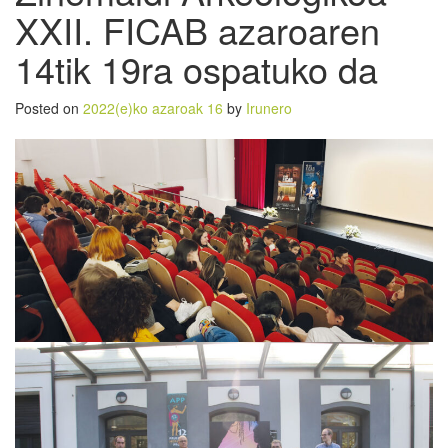
XXII. FICAB azaroaren
14tik 19ra ospatuko da
Posted on
2022(e)ko azaroak 16
by
Irunero