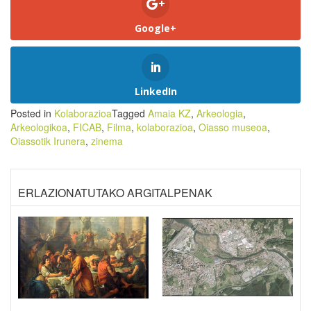
Google+
LinkedIn
Posted in
Kolaborazioa
Tagged
Amaia KZ
,
Arkeologia
,
Arkeologikoa
,
FICAB
,
Filma
,
kolaborazioa
,
Oiasso museoa
,
Oiassotik Irunera
,
zinema
ERLAZIONATUTAKO ARGITALPENAK