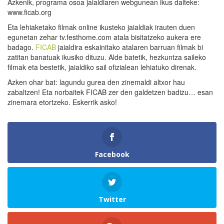
Azkenik, programa osoa jaialdiaren webgunean ikus daiteke:
www.ficab.org
Eta lehiaketako filmak online ikusteko jaialdiak irauten duen
egunetan zehar tv.festhome.com atala bisitatzeko aukera ere
badago.
FICAB
jaialdira eskainitako atalaren barruan filmak bi
zatitan banatuak ikusiko dituzu. Alde batetik, hezkuntza saileko
filmak eta bestetik, jaialdiko sail ofizialean lehiatuko direnak.
Azken ohar bat: lagundu gurea den zinemaldi altxor hau
zabaltzen! Eta norbaitek FICAB zer den galdetzen badizu… esan
zinemara etortzeko. Eskerrik asko!
Facebook
Twitter