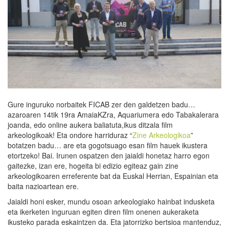
Gure inguruko norbaitek FICAB zer den galdetzen badu…
azaroaren 14tik 19ra AmaiaKZra, Aquariumera edo Tabakalerara
joanda, edo online aukera baliatuta,ikus ditzala film
arkeologikoak! Eta ondore harriduraz “
Zine Arkeologikoa
”
botatzen badu… are eta gogotsuago esan film hauek ikustera
etortzeko! Bai. Irunen ospatzen den jaialdi honetaz harro egon
gaitezke, izan ere, hogeita bi edizio egiteaz gain zine
arkeologikoaren erreferente bat da Euskal Herrian, Espainian eta
baita nazioartean ere.
Jaialdi honi esker, mundu osoan arkeologiako hainbat indusketa
eta ikerketen inguruan egiten diren film onenen aukeraketa
ikusteko parada eskaintzen da. Eta jatorrizko bertsioa mantenduz,