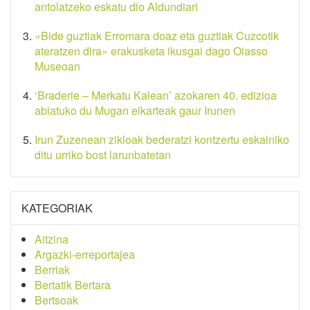
antolatzeko eskatu dio Aldundiari
«Bide guztiak Erromara doaz eta guztiak Cuzcotik
ateratzen dira» erakusketa ikusgai dago Oiasso
Museoan
‘Braderie – Merkatu Kalean’ azokaren 40. edizioa
abiatuko du Mugan elkarteak gaur Irunen
Irun Zuzenean zikloak bederatzi kontzertu eskainiko
ditu urriko bost larunbatetan
KATEGORIAK
Aitzina
Argazki-erreportajea
Berriak
Bertatik Bertara
Bertsoak