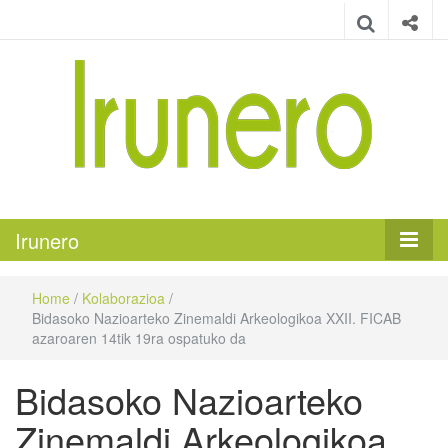
Irunero
Irungo euskarazko aldizkaria
Irunero
Home
/
Kolaborazioa
/
Bidasoko Nazioarteko Zinemaldi Arkeologikoa XXII. FICAB
azaroaren 14tik 19ra ospatuko da
Bidasoko Nazioarteko
Zinemaldi Arkeologikoa