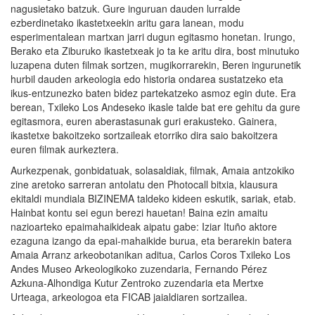
nagusietako batzuk. Gure inguruan dauden lurralde
ezberdinetako ikastetxeekin aritu gara lanean, modu
esperimentalean martxan jarri dugun egitasmo honetan. Irungo,
Berako eta Ziburuko ikastetxeak jo ta ke aritu dira, bost minutuko
luzapena duten filmak sortzen, mugikorrarekin, Beren ingurunetik
hurbil dauden arkeologia edo historia ondarea sustatzeko eta
ikus-entzunezko baten bidez partekatzeko asmoz egin dute. Era
berean, Txileko Los Andeseko ikasle talde bat ere gehitu da gure
egitasmora, euren aberastasunak guri erakusteko. Gainera,
ikastetxe bakoitzeko sortzaileak etorriko dira saio bakoitzera
euren filmak aurkeztera.
Aurkezpenak, gonbidatuak, solasaldiak, filmak, Amaia antzokiko
zine aretoko sarreran antolatu den Photocall bitxia, klausura
ekitaldi mundiala BIZINEMA taldeko kideen eskutik, sariak, etab.
Hainbat kontu sei egun berezi hauetan! Baina ezin amaitu
nazioarteko epaimahaikideak aipatu gabe: Iziar Ituño aktore
ezaguna izango da epai-mahaikide burua, eta berarekin batera
Amaia Arranz arkeobotanikan aditua, Carlos Coros Txileko Los
Andes Museo Arkeologikoko zuzendaria, Fernando Pérez
Azkuna-Alhondiga Kutur Zentroko zuzendaria eta Mertxe
Urteaga, arkeologoa eta FICAB jaialdiaren sortzailea.