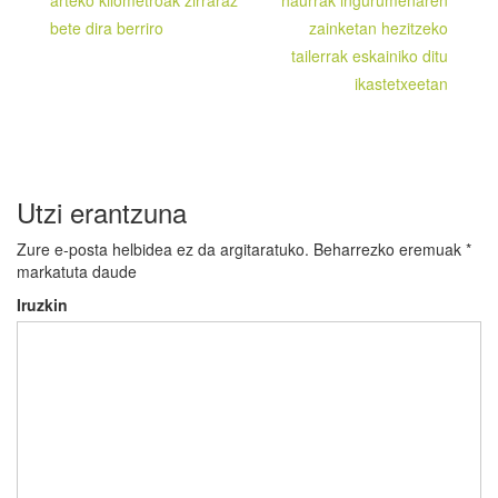
zehar
bete dira berriro
zainketan hezitzeko
nabigatu
tailerrak eskainiko ditu
ikastetxeetan
Utzi erantzuna
Zure e-posta helbidea ez da argitaratuko.
Beharrezko eremuak
*
markatuta daude
Iruzkin