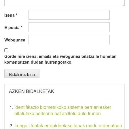
Izena
*
E-posta
*
Webgunea
Gorde nire izena, emaila eta webgunea bilatzaile honetan
komentatzen dudan hurrengorako.
AZKEN BIDALKETAK
Identifikazio biometrikoko sistema berriari esker
bilatutako pertsona bat atxilotu dute Irunen
Irungo Udalak errepideetako lanak modu ordenatuan