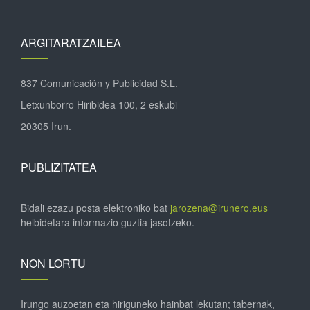
ARGITARATZAILEA
837 Comunicación y Publicidad S.L.
Letxunborro Hiribidea 100, 2 eskubi
20305 Irun.
PUBLIZITATEA
Bidali ezazu posta elektroniko bat
jarozena@irunero.eus
helbidetara informazio guztia jasotzeko.
NON LORTU
Irungo auzoetan eta hiriguneko hainbat lekutan; tabernak,