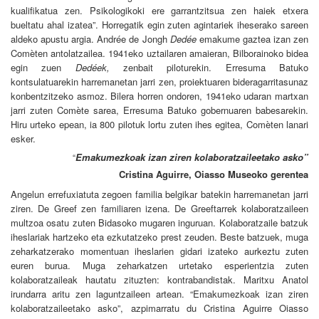
kualifikatua zen. Psikologikoki ere garrantzitsua zen haiek etxera
bueltatu ahal izatea”.
Horregatik egin zuten agintariek iheserako sareen
aldeko apustu argia. Andrée de Jongh
Dedée
emakume gaztea izan zen
Comèten antolatzailea. 1941eko uztailaren amaieran, Bilborainoko bidea
egin zuen
Dedéek,
zenbait piloturekin. Erresuma Batuko
kontsulatuarekin harremanetan jarri zen, proiektuaren bideragarritasunaz
konbentzitzeko asmoz. Bilera horren ondoren, 1941eko udaran martxan
jarri zuten Comète sarea, Erresuma Batuko gobernuaren babesarekin.
Hiru urteko epean, ia 800 pilotuk lortu zuten ihes egitea, Comèten lanari
esker.
Emakumezkoak izan ziren kolaboratzaileetako asko”
“
Cristina Aguirre, Oiasso Museoko gerentea
Angelun errefuxiatuta zegoen familia belgikar batekin harremanetan jarri
ziren. De Greef zen familiaren izena. De Greeftarrek kolaboratzaileen
multzoa osatu zuten Bidasoko mugaren inguruan. Kolaboratzaile batzuk
iheslariak hartzeko eta ezkutatzeko prest zeuden. Beste batzuek, muga
zeharkatzerako momentuan iheslarien gidari izateko aurkeztu zuten
euren burua. Muga zeharkatzen urtetako esperientzia zuten
kolaboratzaileak hautatu zituzten: kontrabandistak. Maritxu Anatol
irundarra aritu zen laguntzaileen artean.
“Emakumezkoak izan ziren
kolaboratzaileetako asko”, azpimarratu du Cristina Aguirre Oiasso