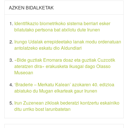
AZKEN BIDALKETAK
Identifikazio biometrikoko sistema berriari esker
bilatutako pertsona bat atxilotu dute Irunen
Irungo Udalak errepideetako lanak modu ordenatuan
antolatzeko eskatu dio Aldundiari
«Bide guztiak Erromara doaz eta guztiak Cuzcotik
ateratzen dira» erakusketa ikusgai dago Oiasso
Museoan
‘Braderie – Merkatu Kalean’ azokaren 40. edizioa
abiatuko du Mugan elkarteak gaur Irunen
Irun Zuzenean zikloak bederatzi kontzertu eskainiko
ditu urriko bost larunbatetan