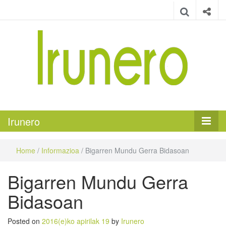
Irunero
Irungo euskarazko aldizkaria
Irunero
Home
/
Informazioa
/
Bigarren Mundu Gerra Bidasoan
Bigarren Mundu Gerra
Bidasoan
Posted on
2016(e)ko apirilak 19
by
Irunero