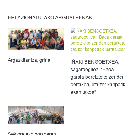
ERLAZIONATUTAKO ARGITALPENAK
Argazkilaritza, grina
IÑAKI BENGOETXEA,
sagardogilea: “Bada
garaia bereizteko zer den
bertakoa, eta zer kanpotik
ekarritakoa”
Sektore ekologikoaren