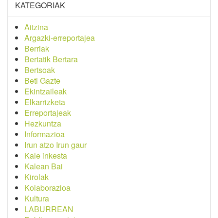
KATEGORIAK
Aitzina
Argazki-erreportajea
Berriak
Bertatik Bertara
Bertsoak
Beti Gazte
Ekintzaileak
Elkarrizketa
Erreportajeak
Hezkuntza
Informazioa
Irun atzo Irun gaur
Kale inkesta
Kalean Bai
Kirolak
Kolaborazioa
Kultura
LABURREAN