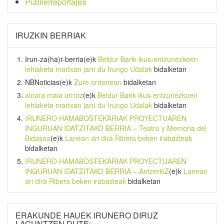
Publierreportajea
IRUZKIN BERRIAK
Irun-za(ha)r-berria
(e)k
Beldur Barik ikus-entzunezkoen
lehiaketa martxan jarri du Irungo Udalak
bidalketan
NBNoticias
(e)k
Zure ordenean
bidalketan
ainara maia urrotz
(e)k
Beldur Barik ikus-entzunezkoen
lehiaketa martxan jarri du Irungo Udalak
bidalketan
IRUNERO HAMABOSTEKARIAK PROYECTUAREN
INGURUAN IDATZITAKO BERRIA – Teatro y Memoria del
Bidasoa
(e)k
Lanean ari dira Ribera beken irabazleak
bidalketan
IRUNERO HAMABOSTEKARIAK PROYECTUAREN
INGURUAN IDATZITAKO BERRIA – AntzerkiZ
(e)k
Lanean
ari dira Ribera beken irabazleak
bidalketan
ERAKUNDE HAUEK IRUNERO DIRUZ
LAGUNTZEN DUTE: