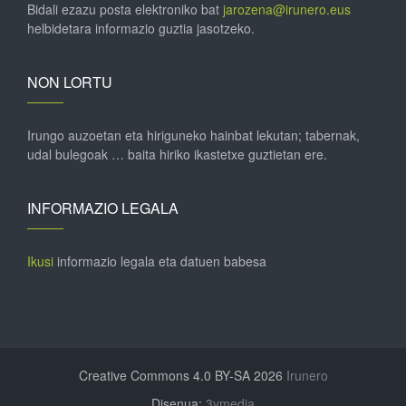
Bidali ezazu posta elektroniko bat
jarozena@irunero.eus
helbidetara informazio guztia jasotzeko.
NON LORTU
Irungo auzoetan eta hiriguneko hainbat lekutan; tabernak,
udal bulegoak … baita hiriko ikastetxe guztietan ere.
INFORMAZIO LEGALA
Ikusi
informazio legala eta datuen babesa
Creative Commons 4.0 BY-SA 2026
Irunero
Disenua:
3ymedia