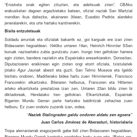
“Erosketa onak egiten zituzten, eta adeitsuak ziren”. CBAko
erakusketan dagoen argazkietako batean, ofizial naziak San Martzial
mendian ikus daitezke, ekainaren 30ean, Eusebio Pedrós alardeko
jeneralarekin, eta urte hartako kantinerekin.
Bisita entzutetsuak
Soldadu arruntak eta ofizialak bakarrik ez, goi karguak ere izan ziren
Bidasoaren hegoaldean. 1940ko urriaren 19an, Heinrich Himmler SSen
buruak nazioarteko zubia gurutzatu zuen. Irungo tren geltokian harrera
egin zioten, bandera naziekin eta Espainiako ereserkiarekin. Donostian,
Diputazioaren eraikinean egin zioten ongi etorri ofiziala, txistulariek
jotako
Agur Jaunak
abesti eta guzti. San Telmo Museoa eta Igeldo
bisitatu ondoren, Madrilerako bidea hartu zuen Himmlerrek, Francisco
Francorekin elkartzeko. Bileraren helburua, Francoren eta Hitlerren
arteko elkarrizketa prestatzea izan zen. Urriaren 23an bildu ziren bi
diktadoreak, Hendaiako tren geltokian. Elkarrizketak, Espainiak
Bigarren Mundu Gerran parte hartzeko baldintzak zehaztea zuen
helburu. Ez zuen ondorio zuzenik izan, ordea.
Naziek Stalingraden galdu ondoren aldatu zen egoera”
“
Juan Carlos Jiménez de Aberasturi, historialaria
Tropa alemaniarrak eragozpenik gabe ibili ziren Bidasoaren hegoaldean,
Bigarren Mundu Gerrak kontrako norabidea hartu zuen arte. “Batez ere,