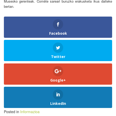
Museoko gerenteak. Comète sareari buruzko erakusketa ikus daiteke
bertan.
Facebook
Twitter
Google+
LinkedIn
Posted in
Informazioa