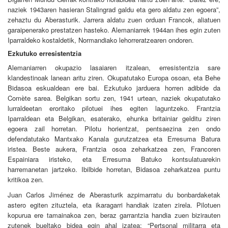
naziek 1943aren hasieran Stalingrad galdu eta gero aldatu zen egoera”,
zehaztu du Aberasturik. Jarrera aldatu zuen orduan Francok, aliatuen
garaipenerako prestatzen hasteko. Alemaniarrek 1944an ihes egin zuten
Iparraldeko kostaldetik, Normandiako lehorreratzearen ondoren.
Ezkutuko erresistentzia
Alemaniarren okupazio lasaiaren itzalean, erresistentzia sare
klandestinoak lanean aritu ziren. Okupatutako Europa osoan, eta Behe
Bidasoa eskualdean ere bai. Ezkutuko jarduera horren adibide da
Comète sarea. Belgikan sortu zen, 1941 urtean, naziek okupatutako
lurraldeetan eroritako pilotuei ihes egiten laguntzeko.
Frantzia
Iparraldean eta Belgikan, esaterako, ehunka britainiar gelditu ziren
egoera zail horretan. Pilotu horientzat, pentsaezina zen ondo
defendatutako Mantxako Kanala gurutzatzea eta Erresuma Batura
iristea. Beste aukera, Frantzia osoa zeharkatzea zen, Francoren
Espainiara iristeko, eta Erresuma Batuko kontsulatuarekin
harremanetan jartzeko. Ibilbide horretan, Bidasoa zeharkatzea puntu
kritikoa zen.
Juan Carlos Jiménez de Aberasturik azpimarratu du bonbardaketak
astero egiten zituztela, eta ikaragarri handiak izaten zirela. Pilotuen
kopurua ere tamainakoa zen, beraz garrantzia handia zuen bizirauten
zutenek bueltako bidea egin ahal izatea:
“Pertsonal militarra eta