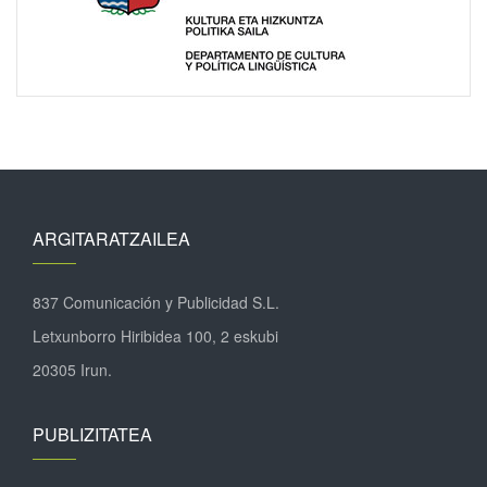
ARGITARATZAILEA
837 Comunicación y Publicidad S.L.
Letxunborro Hiribidea 100, 2 eskubi
20305 Irun.
PUBLIZITATEA