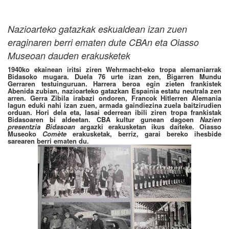
Nazioarteko gatazkak eskualdean izan zuen
eraginaren berri ematen dute CBAn eta Oiasso
Museoan dauden erakusketek
1940ko ekainean iritsi ziren Wehrmacht-eko tropa alemaniarrak
Bidasoko mugara. Duela 76 urte izan zen, Bigarren Mundu
Gerraren testuinguruan. Harrera beroa egin zieten frankistek
Abenida zubian, nazioarteko gatazkan Espainia estatu neutrala zen
arren. Gerra Zibila irabazi ondoren, Francok Hitlerren Alemania
lagun eduki nahi izan zuen, armada gaindiezina zuela baitzirudien
orduan. Hori dela eta, lasai ederrean ibili ziren tropa frankistak
Bidasoaren bi aldeetan. CBA kultur gunean dagoen
Nazien
presentzia Bidasoan
argazki erakusketan ikus daiteke. Oiasso
Museoko
Comète
erakusketak, berriz, garai bereko ihesbide
sarearen berri ematen du.