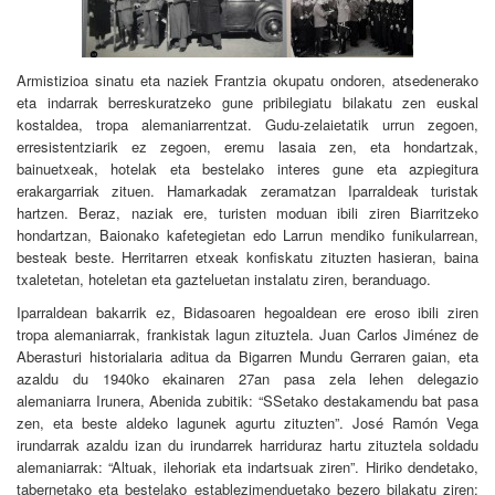
Armistizioa sinatu eta naziek Frantzia okupatu ondoren, atsedenerako
eta indarrak berreskuratzeko gune pribilegiatu bilakatu zen euskal
kostaldea, tropa alemaniarrentzat. Gudu-zelaietatik urrun zegoen,
erresistentziarik ez zegoen, eremu lasaia zen, eta hondartzak,
bainuetxeak, hotelak eta bestelako interes gune eta azpiegitura
erakargarriak zituen. Hamarkadak zeramatzan Iparraldeak turistak
hartzen. Beraz, naziak ere, turisten moduan ibili ziren Biarritzeko
hondartzan, Baionako kafetegietan edo Larrun mendiko funikularrean,
besteak beste. Herritarren etxeak konfiskatu zituzten hasieran, baina
txaletetan, hoteletan eta gazteluetan instalatu ziren, beranduago.
Iparraldean bakarrik ez, Bidasoaren hegoaldean ere eroso ibili ziren
tropa alemaniarrak, frankistak lagun zituztela. Juan Carlos Jiménez de
Aberasturi historialaria aditua da Bigarren Mundu Gerraren gaian, eta
azaldu du 1940ko ekainaren 27an pasa zela lehen delegazio
alemaniarra Irunera, Abenida zubitik: “SSetako destakamendu bat pasa
zen, eta beste aldeko lagunek agurtu zituzten”. José Ramón Vega
irundarrak azaldu izan du irundarrek harriduraz hartu zituztela soldadu
alemaniarrak: “Altuak, ilehoriak eta indartsuak ziren”. Hiriko dendetako,
tabernetako eta bestelako establezimenduetako bezero bilakatu ziren: