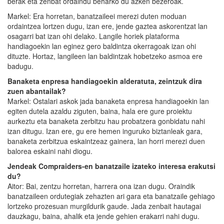
berak eta zenbat ordaindu beharko du azken bezeroak.
Markel: Era horretan, banatzaileei merezi duten moduan
ordaintzea lortzen dugu, izan ere, jende gaztea askorentzat lan
osagarri bat izan ohi delako. Langile horiek plataforma
handiagoekin lan eginez gero baldintza okerragoak izan ohi
dituzte. Hortaz, langileen lan baldintzak hobetzeko asmoa ere
badugu.
Banaketa enpresa handiagoekin alderatuta, zeintzuk dira
zuen abantailak?
Markel: Ostalari askok jada banaketa enpresa handiagoekin lan
egiten dutela azaldu ziguten, baina, hala ere gure proiektu
aurkeztu eta banaketa zerbitzu hau probatzera gonbidatu nahi
izan ditugu. Izan ere, gu ere hemen inguruko biztanleak gara,
banaketa zerbitzua eskaintzeaz gainera, lan horri merezi duen
balorea eskaini nahi diogu.
Jendeak Compraiders-en banatzaile izateko interesa erakutsi
du?
Aitor: Bai, zentzu horretan, harrera ona izan dugu. Oraindik
banatzaileen ordutegiak zehazten ari gara eta banatzaile gehiago
lortzeko prozesuan murgildurik gaude. Jada zenbait hautagai
dauzkagu, baina, ahalik eta jende gehien erakarri nahi dugu.