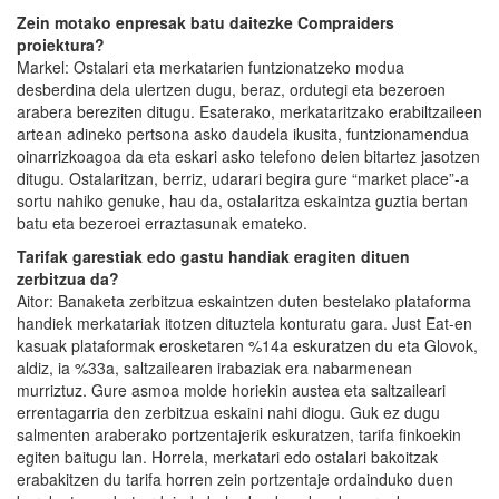
Zein motako enpresak batu daitezke Compraiders
proiektura?
Markel: Ostalari eta merkatarien funtzionatzeko modua
desberdina dela ulertzen dugu, beraz, ordutegi eta bezeroen
arabera bereziten ditugu. Esaterako, merkataritzako erabiltzaileen
artean adineko pertsona asko daudela ikusita, funtzionamendua
oinarrizkoagoa da eta eskari asko telefono deien bitartez jasotzen
ditugu. Ostalaritzan, berriz, udarari begira gure “market place”-a
sortu nahiko genuke, hau da, ostalaritza eskaintza guztia bertan
batu eta bezeroei erraztasunak emateko.
Tarifak garestiak edo gastu handiak eragiten dituen
zerbitzua da?
Aitor: Banaketa zerbitzua eskaintzen duten bestelako plataforma
handiek merkatariak itotzen dituztela konturatu gara. Just Eat-en
kasuak plataformak erosketaren %14a eskuratzen du eta Glovok,
aldiz, ia %33a, saltzailearen irabaziak era nabarmenean
murriztuz. Gure asmoa molde horiekin austea eta saltzaileari
errentagarria den zerbitzua eskaini nahi diogu. Guk ez dugu
salmenten araberako portzentajerik eskuratzen, tarifa finkoekin
egiten baitugu lan. Horrela, merkatari edo ostalari bakoitzak
erabakitzen du tarifa horren zein portzentaje ordainduko duen