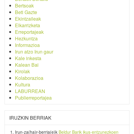
Bertsoak
Beti Gazte
Ekintzaileak
Elkarrizketa
Erreportajeak
Hezkuntza
Informazioa
Irun atzo Irun gaur
Kale inkesta
Kalean Bai
Kirolak
Kolaborazioa
Kultura
LABURREAN
Publierreportajea
IRUZKIN BERRIAK
Irun-za(ha)r-berria
(e)k
Beldur Barik ikus-entzunezkoen