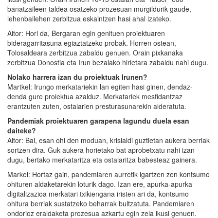
banatzaileen taldea osatzeko prozesuan murgildurik gaude,
lehenbailehen zerbitzua eskaintzen hasi ahal izateko.
Aitor: Hori da, Bergaran egin genituen proiektuaren
bideragarritasuna egiaztatzeko probak. Horren ostean,
Tolosaldeara zerbitzua zabaldu genuen. Orain pixkanaka
zerbitzua Donostia eta Irun bezalako hirietara zabaldu nahi dugu.
Nolako harrera izan du proiektuak Irunen?
Martkel: Irungo merkatariekin lan egiten hasi ginen, dendaz-
denda gure proiektua azalduz. Merkatariek mesfidantzaz
erantzuten zuten, ostalarien presturasunarekin alderatuta.
Pandemiak proiektuaren garapena lagundu duela esan
daiteke?
Aitor: Bai, esan ohi den moduan, krisialdi guztietan aukera berriak
sortzen dira. Guk aukera horietako bat aprobetxatu nahi izan
dugu, bertako merkataritza eta ostalaritza babesteaz gainera.
Markel: Hortaz gain, pandemiaren aurretik igartzen zen kontsumo
ohituren aldaketarekin loturik dago. Izan ere, apurka-apurka
digitalizazioa merkatari txikiengana iristen ari da, kontsumo
ohitura berriak sustatzeko beharrak bultzatuta. Pandemiaren
ondorioz eraldaketa prozesua azkartu egin zela ikusi genuen.