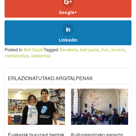
Google+
LinkedIn
Posted in
Beti Gazte
Tagged
Banaketa
,
beti gazte
,
irun
,
irunero
,
merkataritza
,
ostalaritza
ERLAZIONATUTAKO ARGITALPENAK
Euskarak buruzagi berriak
Kulturarentzako espazio