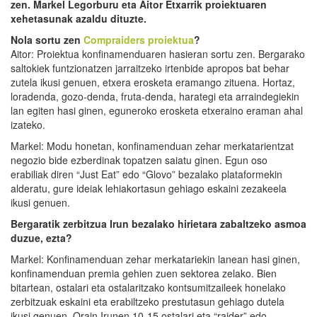
zen. Markel Legorburu eta Aitor Etxarrik proiektuaren
xehetasunak azaldu dituzte.
Nola sortu zen
Compraiders proiektua
?
Aitor: Proiektua konfinamenduaren hasieran sortu zen. Bergarako
saltokiek funtzionatzen jarraitzeko irtenbide apropos bat behar
zutela ikusi genuen, etxera erosketa eramango zituena. Hortaz,
loradenda, gozo-denda, fruta-denda, harategi eta arraindegiekin
lan egiten hasi ginen, eguneroko erosketa etxeraino eraman ahal
izateko.
Markel: Modu honetan, konfinamenduan zehar merkatarientzat
negozio bide ezberdinak topatzen saiatu ginen. Egun oso
erabiliak diren “Just Eat” edo “Glovo” bezalako plataformekin
alderatu, gure ideiak lehiakortasun gehiago eskaini zezakeela
ikusi genuen.
Bergaratik zerbitzua Irun bezalako hirietara zabaltzeko asmoa
duzue, ezta?
Markel: Konfinamenduan zehar merkatariekin lanean hasi ginen,
konfinamenduan premia gehien zuen sektorea zelako. Bien
bitartean, ostalari eta ostalaritzako kontsumitzaileek honelako
zerbitzuak eskaini eta erabiltzeko prestutasun gehiago dutela
ikusi genuen. Orain Irunen 10-15 ostalari eta “raider” edo