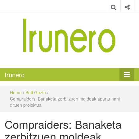
Irunero
Irungo euskarazko aldizkaria
Irunero
Home
/
Beti Gazte
/
Compraiders: Banaketa zerbitzuen moldeak apurtu nahi
dituen proiektua
Compraiders: Banaketa
zerbitzuen moldeak