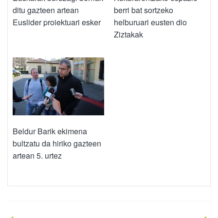
ditu gazteen artean
berri bat sortzeko
Euslider proiektuari esker
helburuari eusten dio
Ziztakak
Beldur Barik ekimena
bultzatu da hiriko gazteen
artean 5. urtez