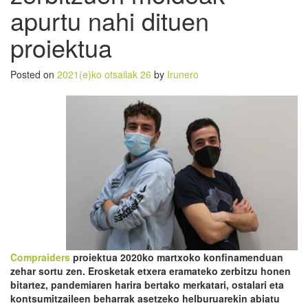
apurtu nahi dituen
proiektua
Posted on
2021(e)ko otsailak 26
by
Irunero
Compraiders
proiektua 2020ko martxoko konfinamenduan
zehar sortu zen. Erosketak etxera eramateko zerbitzu honen
bitartez, pandemiaren harira bertako merkatari, ostalari eta
kontsumitzaileen beharrak asetzeko helburuarekin abiatu