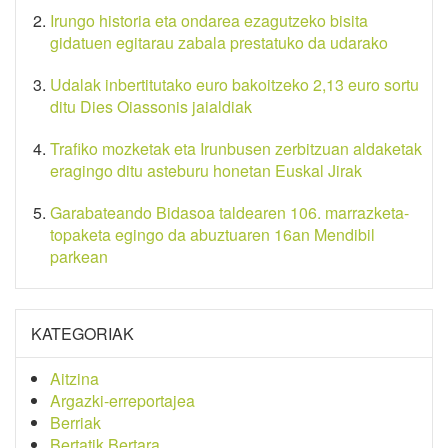
Irungo historia eta ondarea ezagutzeko bisita
gidatuen egitarau zabala prestatuko da udarako
Udalak inbertitutako euro bakoitzeko 2,13 euro sortu
ditu Dies Oiassonis jaialdiak
Trafiko mozketak eta Irunbusen zerbitzuan aldaketak
eragingo ditu asteburu honetan Euskal Jirak
Garabateando Bidasoa taldearen 106. marrazketa-
topaketa egingo da abuztuaren 16an Mendibil
parkean
KATEGORIAK
Aitzina
Argazki-erreportajea
Berriak
Bertatik Bertara