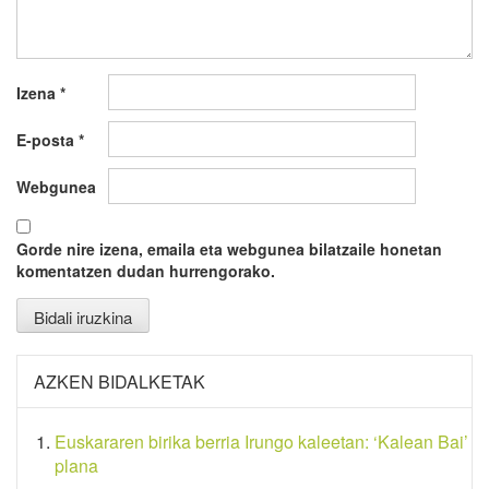
Izena
*
E-posta
*
Webgunea
Gorde nire izena, emaila eta webgunea bilatzaile honetan
komentatzen dudan hurrengorako.
AZKEN BIDALKETAK
Euskararen birika berria Irungo kaleetan: ‘Kalean Bai’
plana