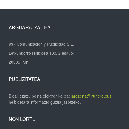
ARGITARATZAILEA
837 Comunicación y Publicidad S.L.
Letxunborro Hiribidea 100, 2 eskubi
20305 Irun.
PUBLIZITATEA
Bidali ezazu posta elektroniko bat
jarozena@irunero.eus
helbidetara informazio guztia jasotzeko.
NON LORTU