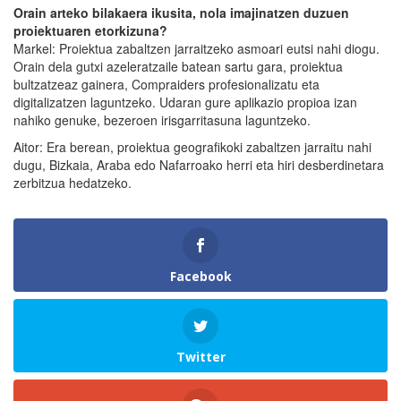
Orain arteko bilakaera ikusita, nola imajinatzen duzuen
proiektuaren etorkizuna?
Markel: Proiektua zabaltzen jarraitzeko asmoari eutsi nahi diogu.
Orain dela gutxi azeleratzaile batean sartu gara, proiektua
bultzatzeaz gainera, Compraiders profesionalizatu eta
digitalizatzen laguntzeko. Udaran gure aplikazio propioa izan
nahiko genuke, bezeroen irisgarritasuna laguntzeko.
Aitor: Era berean, proiektua geografikoki zabaltzen jarraitu nahi
dugu, Bizkaia, Araba edo Nafarroako herri eta hiri desberdinetara
zerbitzua hedatzeko.
Facebook
Twitter