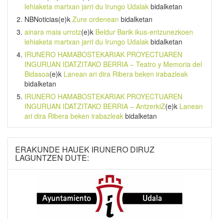
lehiaketa martxan jarri du Irungo Udalak
bidalketan
NBNoticias
(e)k
Zure ordenean
bidalketan
ainara maia urrotz
(e)k
Beldur Barik ikus-entzunezkoen
lehiaketa martxan jarri du Irungo Udalak
bidalketan
IRUNERO HAMABOSTEKARIAK PROYECTUAREN
INGURUAN IDATZITAKO BERRIA – Teatro y Memoria del
Bidasoa
(e)k
Lanean ari dira Ribera beken irabazleak
bidalketan
IRUNERO HAMABOSTEKARIAK PROYECTUAREN
INGURUAN IDATZITAKO BERRIA – AntzerkiZ
(e)k
Lanean
ari dira Ribera beken irabazleak
bidalketan
ERAKUNDE HAUEK IRUNERO DIRUZ
LAGUNTZEN DUTE: