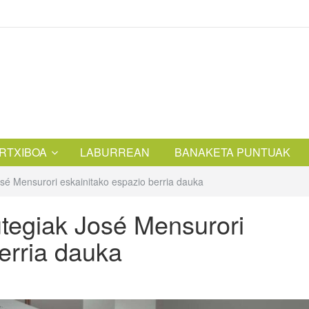
RTXIBOA
LABURREAN
BANAKETA PUNTUAK
sé Mensurori eskainitako espazio berria dauka
tegiak José Mensurori
erria dauka