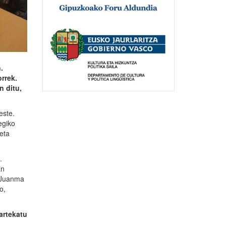
.
rrek.
n ditu,
este.
egiko
eta
.
an
. Juanma
o,
artekatu