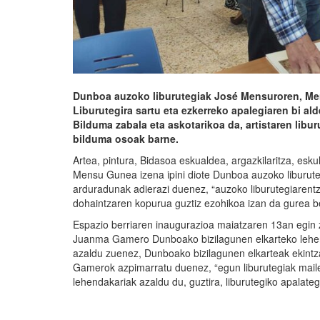
Dunboa auzoko liburutegiak José Mensuroren, Mens
Liburutegira sartu eta ezkerreko apalegiaren bi a
Bilduma zabala eta askotarikoa da, artistaren libur
bilduma osoak barne.
Artea, pintura, Bidasoa eskualdea, argazkilaritza, eskul
Mensu Gunea izena ipini diote Dunboa auzoko liburuteg
arduradunak adierazi duenez, “auzoko liburutegiarent
dohaintzaren kopurua guztiz ezohikoa izan da gurea be
Espazio berriaren inaugurazioa maiatzaren 13an egin ze
Juanma Gamero Dunboako bizilagunen elkarteko lehend
azaldu zuenez, Dunboako bizilagunen elkarteak ekintza
Gamerok azpimarratu duenez, “egun liburutegiak maile
lehendakariak azaldu du, guztira, liburutegiko apalategi