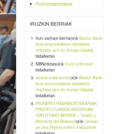
Publierreportajea
IRUZKIN BERRIAK
Irun-za(ha)r-berria
(e)k
Beldur Barik
ikus-entzunezkoen lehiaketa
martxan jarri du Irungo Udalak
bidalketan
NBNoticias
(e)k
Zure ordenean
bidalketan
ainara maia urrotz
(e)k
Beldur Barik
ikus-entzunezkoen lehiaketa
martxan jarri du Irungo Udalak
bidalketan
IRUNERO HAMABOSTEKARIAK
PROYECTUAREN INGURUAN
IDATZITAKO BERRIA – Teatro y
Memoria del Bidasoa
(e)k
Lanean
ari dira Ribera beken irabazleak
bidalketan