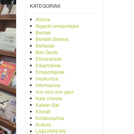
KATEGORIAK
Aitzina
Argazki-erreportajea
Berriak
Bertatik Bertara
Bertsoak
Beti Gazte
Ekintzaileak
Elkarrizketa
Erreportajeak
Hezkuntza
Informazioa
Irun atzo Irun gaur
Kale inkesta
Kalean Bai
Kirolak
Kolaborazioa
Kultura
LABURREAN