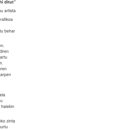
hi ditut”
 artista
rafikoa
ztu behar
en.
diren
artu
n.
uren
ekarpen
ela
ru
 haiekin
eko zinta
gurtu