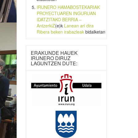
IRUNERO HAMABOSTEKARIAK
PROYECTUAREN INGURUAN
IDATZITAKO BERRIA –
AntzerkiZ
(e)k
Lanean ari dira
Ribera beken irabazleak
bidalketan
ERAKUNDE HAUEK
IRUNERO DIRUZ
LAGUNTZEN DUTE: