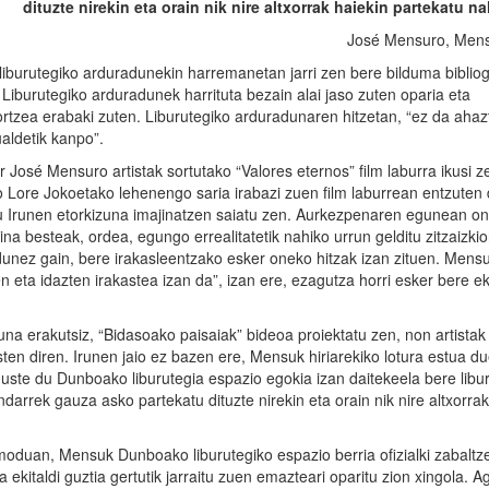
dituzte nirekin eta orain nik nire altxorrak haiekin partekatu na
José Mensuro, Mensu
urutegiko arduradunekin harremanetan jarri zen bere bilduma bibliog
 Liburutegiko arduradunek harrituta bezain alai jaso zuten oparia eta
sortzea erabaki zuten. Liburutegiko arduradunaren hitzetan, “ez da aha
aldetik kanpo”.
sé Mensuro artistak sortutako “Valores eternos” film laburra ikusi z
ore Jokoetako lehenengo saria irabazi zuen film laburrean entzuten 
nsu Irunen etorkizuna imajinatzen saiatu zen. Aurkezpenaren egunean on
na besteak, ordea, egungo errealitatetik nahiko urrun gelditu zitzaizkio
dunez gain, bere irakasleentzako esker oneko hitzak izan zituen. Mens
zen eta idazten irakastea izan da”, izan ere, ezagutza horri esker bere 
una erakutsiz, “Bidasoako paisaiak” bideoa proiektatu zen, non artistak
n diren. Irunen jaio ez bazen ere, Mensuk hiriarekiko lotura estua du
ste du Dunboako liburutegia espazio egokia izan daitekeela bere libu
darrek gauza asko partekatu dituzte nirekin eta orain nik nire altxorrak
 moduan, Mensuk Dunboako liburutegiko espazio berria ofizialki zabaltz
kitaldi guztia gertutik jarraitu zuen emazteari oparitu zion xingola. A