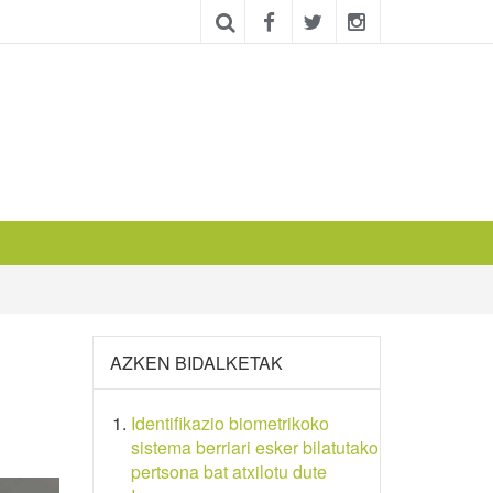
AZKEN BIDALKETAK
Identifikazio biometrikoko
sistema berriari esker bilatutako
pertsona bat atxilotu dute