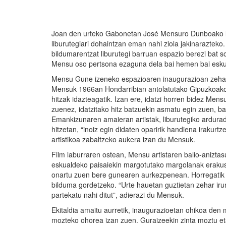
Joan den urteko Gabonetan José Mensuro Dunboako lib
liburutegiari dohaintzan eman nahi ziola jakinarazteko.
bildumarentzat liburutegi barruan espazio berezi bat 
Mensu oso pertsona ezaguna dela bai hemen bai esku
Mensu Gune izeneko espazioaren inaugurazioan zehar Jo
Mensuk 1966an Hondarribian antolatutako Gipuzkoako L
hitzak idazteagatik. Izan ere, idatzi horren bidez Me
zuenez, idatzitako hitz batzuekin asmatu egin zuen, bai
Emankizunaren amaieran artistak, liburutegiko ardura
hitzetan, “inoiz egin didaten oparirik handiena irakurt
artistikoa zabaltzeko aukera izan du Mensuk.
Film laburraren ostean, Mensu artistaren balio-aniztas
eskualdeko paisaiekin margotutako margolanak erakuste
onartu zuen bere gunearen aurkezpenean. Horregatik u
bilduma gordetzeko. “Urte hauetan guztietan zehar irun
partekatu nahi ditut”, adierazi du Mensuk.
Ekitaldia amaitu aurretik, inaugurazioetan ohikoa den
mozteko ohorea izan zuen. Guraizeekin zinta moztu eta e