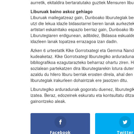
aurretik, ekitaldira bertaratutako guztiek Mensuren libu
Liburuak baino askoz gehiago
Liburuak mailegatzeaz gain, Dunboako liburutegiak best
utzi die lekua idazle bidasotarrei beren lanak aurkezt
artistari eskainitako espazio berriaz gain, Dunboako li
Liburutegiaren erdigunean, adibidez, Bidasoa eskualdek
idazleen lanak topatzea errazagoa izan dadin.
Azken 6 urteetatik Kike Gorrotxategi eta Gemma Nanc
kudeaketaz. Kike Gorrotxategi liburutegiko arduraduna
bibliografikoa ezagutarazteko beharraz ohartu ziren. 
sozialean partekatzen dira liburutegiarekin lotura dut
azaldu du hilero liburu berriak erosten direla, ahal d
liburutegiak irakurleen dohaintzak ere jasotzen ditu.
Liburutegiko arduradunak gogoratu duenez, liburutegik
izatea. Beraz, edozeinek eskuratu eta kontsultatu dit
gainontzeko aleak.
Facebook
Twitter