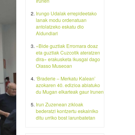
Irunen
Irungo Udalak errepideetako
lanak modu ordenatuan
antolatzeko eskatu dio
Aldundiari
«Bide guztiak Erromara doaz
eta guztiak Cuzcotik ateratzen
dira» erakusketa ikusgai dago
Oiasso Museoan
‘Braderie – Merkatu Kalean’
azokaren 40. edizioa abiatuko
du Mugan elkarteak gaur Irunen
Irun Zuzenean zikloak
bederatzi kontzertu eskainiko
ditu urriko bost larunbatetan