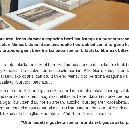
uren, izena daraman espazioa berri bat izango du aurrerantzean
ldeetan Mensuk dohaintzan emandako liburuak biltzen ditu gune ho
u propioez gain, bere bizitza osoan zehar bildutako liburuak biltze
tura eta teknika artistikoei buruzko liburuak aurkitu daitezke, besteak b
iko eskaintza osatzen duen espazio berriari. Kike Gorrotxategi liburut
zat sekulako oparia izan da, izan ere, Mensu oso pertsona ezaguna da 
zalako liburutegi batentzat”.
n eta ordutik liburutegian eskuragarri daude aipatutako liburu guztiak
akariak ireki zuen inaugurazio ekitaldia. Lehendakariak aurkezpene
 ugari burutzen ditu, horien artean, auzoko liburutegiaren kudeaketa
guan emateko katalogatutako 8.600 liburu inguru dauzka”. Are gehiag
etakoak eta biltegikoak batuta, 11.000 liburu izan ditzaketela.
“Urte hauetan guztietan zehar irundarrek gauza asko p