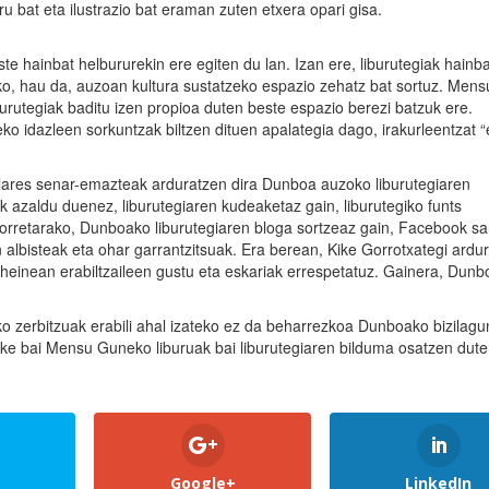
ru bat eta ilustrazio bat eraman zuten etxera opari gisa.
e hainbat helbururekin ere egiten du lan. Izan ere, liburutegiak hainb
eko, hau da, auzoan kultura sustatzeko espazio zehatz bat sortuz. Mens
burutegiak baditu izen propioa duten beste espazio berezi batzuk ere.
o idazleen sorkuntzak biltzen dituen apalategia dago, irakurleentzat “
lares senar-emazteak arduratzen dira Dunboa auzoko liburutegiaren
k azaldu duenez, liburutegiaren kudeaketaz gain, liburutegiko funts
Horretarako, Dunboako liburutegiaren bloga sortzeaz gain, Facebook sa
en albisteak eta ohar garrantzitsuak. Era berean, Kike Gorrotxategi ard
en heinean erabiltzaileen gustu eta eskariak errespetatuz. Gainera, Dun
o zerbitzuak erabili ahal izateko ez da beharrezkoa Dunboako bizilagu
zake bai Mensu Guneko liburuak bai liburutegiaren bilduma osatzen dut
Google+
LinkedIn