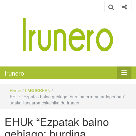
Irunero
Irungo euskarazko aldizkaria
Irunero
Home
/
LABURREAN
/
EHUk “Ezpatak baino gehiago: burdina erromatar inperioan”
udako ikastaroa eskainiko du Irunen
EHUk “Ezpatak baino
gehiago: burdina