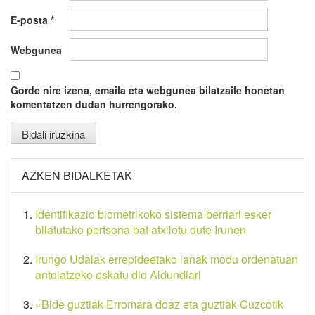
E-posta
*
Webgunea
Gorde nire izena, emaila eta webgunea bilatzaile honetan
komentatzen dudan hurrengorako.
AZKEN BIDALKETAK
Identifikazio biometrikoko sistema berriari esker
bilatutako pertsona bat atxilotu dute Irunen
Irungo Udalak errepideetako lanak modu ordenatuan
antolatzeko eskatu dio Aldundiari
«Bide guztiak Erromara doaz eta guztiak Cuzcotik