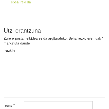
epea ireki da
Utzi erantzuna
Zure e-posta helbidea ez da argitaratuko.
Beharrezko eremuak
*
markatuta daude
Iruzkin
Izena
*