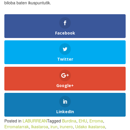
biloba baten ikuspuntutik.
Facebook
Twitter
Google+
LinkedIn
Posted in
LABURREAN
Tagged
Burdina
,
EHU
,
Erroma
,
Erromatarrak
,
Ikastaroa
,
irun
,
irunero
,
Udako ikastaroa
,