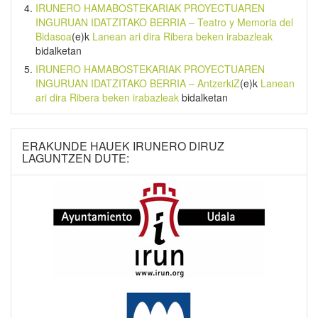
IRUNERO HAMABOSTEKARIAK PROYECTUAREN
INGURUAN IDATZITAKO BERRIA – Teatro y Memoria del
Bidasoa
(e)k
Lanean ari dira Ribera beken irabazleak
bidalketan
IRUNERO HAMABOSTEKARIAK PROYECTUAREN
INGURUAN IDATZITAKO BERRIA – AntzerkiZ
(e)k
Lanean
ari dira Ribera beken irabazleak
bidalketan
ERAKUNDE HAUEK IRUNERO DIRUZ
LAGUNTZEN DUTE: