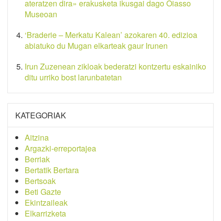
ateratzen dira» erakusketa ikusgai dago Oiasso
Museoan
‘Braderie – Merkatu Kalean’ azokaren 40. edizioa
abiatuko du Mugan elkarteak gaur Irunen
Irun Zuzenean zikloak bederatzi kontzertu eskainiko
ditu urriko bost larunbatetan
KATEGORIAK
Aitzina
Argazki-erreportajea
Berriak
Bertatik Bertara
Bertsoak
Beti Gazte
Ekintzaileak
Elkarrizketa