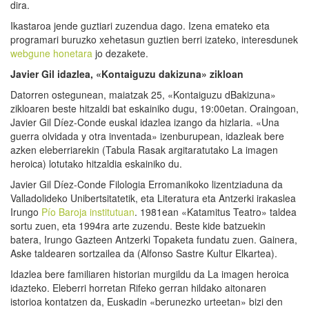
dira.
Ikastaroa jende guztiari zuzendua dago. Izena emateko eta
programari buruzko xehetasun guztien berri izateko, interesdunek
webgune honetara
jo dezakete.
Javier Gil idazlea, «Kontaiguzu dakizuna» zikloan
Datorren ostegunean, maiatzak 25, «Kontaiguzu dBakizuna»
zikloaren beste hitzaldi bat eskainiko dugu, 19:00etan. Oraingoan,
Javier Gil Díez-Conde euskal idazlea izango da hizlaria. «Una
guerra olvidada y otra inventada» izenburupean, idazleak bere
azken eleberriarekin (Tabula Rasak argitaratutako La imagen
heroica) lotutako hitzaldia eskainiko du.
Javier Gil Díez-Conde Filologia Erromanikoko lizentziaduna da
Valladolideko Unibertsitatetik, eta Literatura eta Antzerki irakaslea
Irungo
Pío Baroja institutuan
. 1981ean «Katamitus Teatro» taldea
sortu zuen, eta 1994ra arte zuzendu. Beste kide batzuekin
batera, Irungo Gazteen Antzerki Topaketa fundatu zuen. Gainera,
Aske taldearen sortzailea da (Alfonso Sastre Kultur Elkartea).
Idazlea bere familiaren historian murgildu da La imagen heroica
idazteko. Eleberri horretan Rifeko gerran hildako aitonaren
istorioa kontatzen da, Euskadin «berunezko urteetan» bizi den