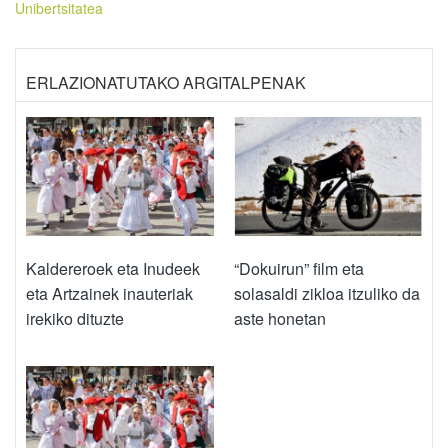
Unibertsitatea
ERLAZIONATUTAKO ARGITALPENAK
Kaldereroek eta Inudeek
“Dokuirun” film eta
eta Artzainek inauteriak
solasaldi zikloa itzuliko da
irekiko dituzte
aste honetan