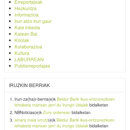
Erreportajeak
Hezkuntza
Informazioa
Irun atzo Irun gaur
Kale inkesta
Kalean Bai
Kirolak
Kolaborazioa
Kultura
LABURREAN
Publierreportajea
IRUZKIN BERRIAK
Irun-za(ha)r-berria
(e)k
Beldur Barik ikus-entzunezkoen
lehiaketa martxan jarri du Irungo Udalak
bidalketan
NBNoticias
(e)k
Zure ordenean
bidalketan
ainara maia urrotz
(e)k
Beldur Barik ikus-entzunezkoen
lehiaketa martxan jarri du Irungo Udalak
bidalketan