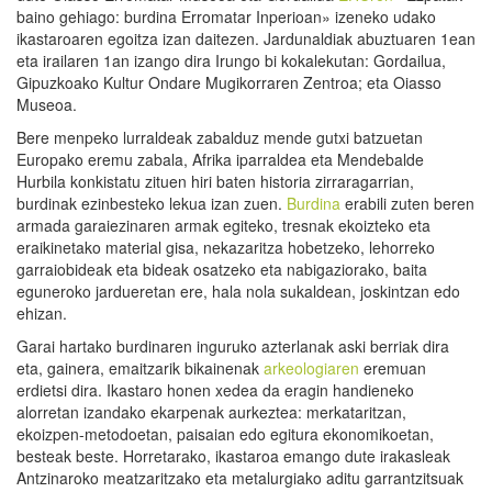
baino gehiago: burdina Erromatar Inperioan» izeneko udako
ikastaroaren egoitza izan daitezen. Jardunaldiak abuztuaren 1ean
eta irailaren 1an izango dira Irungo bi kokalekutan: Gordailua,
Gipuzkoako Kultur Ondare Mugikorraren Zentroa; eta Oiasso
Museoa.
Bere menpeko lurraldeak zabalduz mende gutxi batzuetan
Europako eremu zabala, Afrika iparraldea eta Mendebalde
Hurbila konkistatu zituen hiri baten historia zirraragarrian,
burdinak ezinbesteko lekua izan zuen.
Burdina
erabili zuten beren
armada garaiezinaren armak egiteko, tresnak ekoizteko eta
eraikinetako material gisa, nekazaritza hobetzeko, lehorreko
garraiobideak eta bideak osatzeko eta nabigaziorako, baita
eguneroko jardueretan ere, hala nola sukaldean, joskintzan edo
ehizan.
Garai hartako burdinaren inguruko azterlanak aski berriak dira
eta, gainera, emaitzarik bikainenak
arkeologiaren
eremuan
erdietsi dira. Ikastaro honen xedea da eragin handieneko
alorretan izandako ekarpenak aurkeztea: merkataritzan,
ekoizpen-metodoetan, paisaian edo egitura ekonomikoetan,
besteak beste. Horretarako, ikastaroa emango dute irakasleak
Antzinaroko meatzaritzako eta metalurgiako aditu garrantzitsuak