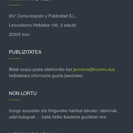
837 Comunicación y Publicidad S.L.
Letxunborro Hiribidea 100, 2 eskubi
20305 Irun.
PUBLIZITATEA
Bidali ezazu posta elektroniko bat
jarozena@irunero.eus
helbidetara informazio guztia jasotzeko.
NON LORTU
Irungo auzoetan eta hiriguneko hainbat lekutan; tabernak,
udal bulegoak … baita hiriko ikastetxe guztietan ere.