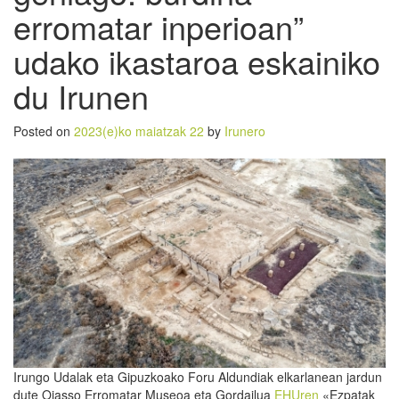
erromatar inperioan”
udako ikastaroa eskainiko
du Irunen
Posted on
2023(e)ko maiatzak 22
by
Irunero
Irungo Udalak eta Gipuzkoako Foru Aldundiak elkarlanean jardun
dute Oiasso Erromatar Museoa eta Gordailua
EHUren
«Ezpatak