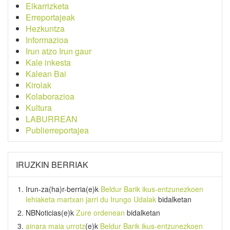
Elkarrizketa
Erreportajeak
Hezkuntza
Informazioa
Irun atzo Irun gaur
Kale inkesta
Kalean Bai
Kirolak
Kolaborazioa
Kultura
LABURREAN
Publierreportajea
IRUZKIN BERRIAK
Irun-za(ha)r-berria
(e)k
Beldur Barik ikus-entzunezkoen
lehiaketa martxan jarri du Irungo Udalak
bidalketan
NBNoticias
(e)k
Zure ordenean
bidalketan
ainara maia urrotz
(e)k
Beldur Barik ikus-entzunezkoen