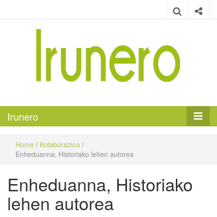
Irunero
Irungo euskarazko aldizkaria
Irunero
Home
/
Kolaborazioa
/
Enheduanna, Historiako lehen autorea
Enheduanna, Historiako
lehen autorea