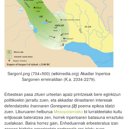
SargonI.png (704×500) (wikimedia.org) Akadiar Inperioa
Sargonen erreinaldian (K.a. 2334-2279).
Erbestean pasa zituen urteetan apaiz-printzesak bere eginkizun
politikoekin jarraitu zuen, eta akkadiar dinastiaren interesak
defendatzeko
Inannaren Gorespena
(2)
poema epikoa idatzi
zuen. Liburuaren helburua
Mesopotamiako
bi lurraldeetako kultu
erlijiosoak bateratzea zen, horrek inperioaren batasuna erraztuko
zuelakoan. Baina horrez gain, Enheduannak erbesteratua izan
zenean bizitako esperientzia pertsonala ere islatu zuen.