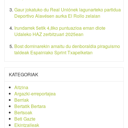
Gaur jokatuko du Real Uniónek lagunarteko partidua
Deportivo Alavésen aurka El Rollo zelaian
Irundarrek 5etik 4,8ko puntuazioa eman diote
Udaleko HAZ zerbitzuari 2025ean
Bost dominarekin amaitu du denboraldia piraguismo
taldeak Espainiako Sprint Txapelketan
KATEGORIAK
Aitzina
Argazki-erreportajea
Berriak
Bertatik Bertara
Bertsoak
Beti Gazte
Ekintzaileak