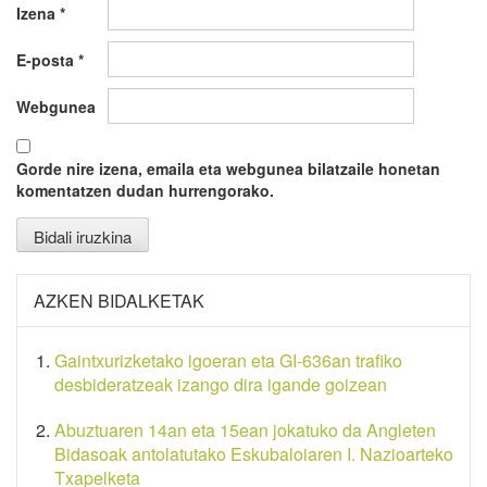
Izena
*
E-posta
*
Webgunea
Gorde nire izena, emaila eta webgunea bilatzaile honetan
komentatzen dudan hurrengorako.
AZKEN BIDALKETAK
Gaintxurizketako igoeran eta GI-636an trafiko
desbideratzeak izango dira igande goizean
Abuztuaren 14an eta 15ean jokatuko da Angleten
Bidasoak antolatutako Eskubaloiaren I. Nazioarteko
Txapelketa