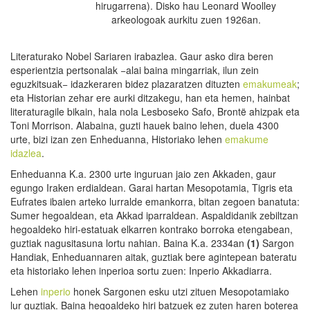
hirugarrena). Disko hau Leonard Woolley
arkeologoak aurkitu zuen 1926an.
Literaturako Nobel Sariaren irabazlea. Gaur asko dira beren
esperientzia pertsonalak −alai baina mingarriak, ilun zein
eguzkitsuak− idazkeraren bidez plazaratzen dituzten
emakumeak
;
eta Historian zehar ere aurki ditzakegu, han eta hemen, hainbat
literaturagile bikain, hala nola Lesboseko Safo, Brontë ahizpak eta
Toni Morrison. Alabaina, guzti hauek baino lehen, duela 4300
urte, bizi izan zen Enheduanna, Historiako lehen
emakume
idazlea
.
Enheduanna K.a. 2300 urte inguruan jaio zen Akkaden, gaur
egungo Iraken erdialdean. Garai hartan Mesopotamia, Tigris eta
Eufrates ibaien arteko lurralde emankorra, bitan zegoen banatuta:
Sumer hegoaldean, eta Akkad iparraldean. Aspaldidanik zebiltzan
hegoaldeko hiri-estatuak elkarren kontrako borroka etengabean,
guztiak nagusitasuna lortu nahian. Baina K.a. 2334an
(1)
Sargon
Handiak, Enheduannaren aitak, guztiak bere agintepean bateratu
eta historiako lehen inperioa sortu zuen: Inperio Akkadiarra.
Lehen
inperio
honek Sargonen esku utzi zituen Mesopotamiako
lur guztiak. Baina hegoaldeko hiri batzuek ez zuten haren boterea