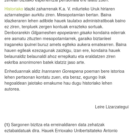
Historiako
idazki zaharrenak K.a. V. milurteko Uruk hiriaren
aztarnategian aurkitu ziren. Mesopotamian bertan. Baina
idazkeraren lehen adibide hauek taulatxo administratiboak baino
ez ziren, tenpluek zergen kontuak errazteko sortuak.
Denborarekin
Gilgamesh
en epopei
a
ren gisako
kondaira ederrak
ere asmatu zituzten mesopotamiarrek, garaiko biztanleei
iraganeko ipuinei buruz amets egiteko aukera ematearren. Baina
hauen egileak ezezagunak zaizkigu, izan ere, kondaira hauek
belaunaldiz belaunaldi ahoz errepikatu eta eraldatzen ziren
eskriba anonimoren batek idatziz jaso arte.
Enheduannak aldiz
Inannaren Gorespena
poeman bere istorioa
lehen pertsonan kontatu zuen, eta beraz, egungo Irak
hegoaldean jaiotako emakume hau dugu historiako lehen
autorea.
Leire Lizarzategui
(1)
Sargonen bizitza eta erreinaldiaren data zehatzak
eztabaidatuak dira. Hauek Errioxako Unibertsitateko Antonio