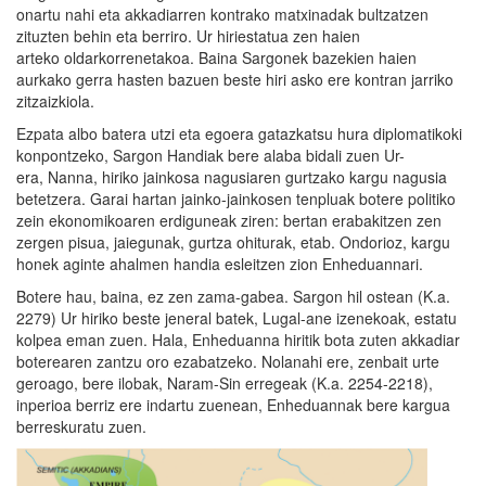
onartu nahi eta akkadiarren kontrako matxinadak bultzatzen
zituzten behin eta berriro. Ur hiriestatua zen haien
arteko oldarkorrenetakoa. Baina Sargonek bazekien haien
aurkako gerra hasten bazuen beste hiri asko ere kontran jarriko
zitzaizkiola.
Ezpata albo batera utzi eta egoera gatazkatsu hura diplomatikoki
konpontzeko, Sargon Handiak bere alaba bidali zuen Ur-
era, Nanna, hiriko jainkosa nagusiaren gurtzako kargu nagusia
betetzera. Garai hartan jainko-jainkosen tenpluak botere politiko
zein ekonomikoaren erdiguneak ziren: bertan erabakitzen zen
zergen pisua, jaiegunak, gurtza ohiturak, etab. Ondorioz, kargu
honek aginte ahalmen handia esleitzen zion Enheduannari.
Botere hau, baina, ez zen zama-gabea. Sargon hil ostean (K.a.
2279) Ur hiriko beste jeneral batek, Lugal-ane izenekoak, estatu
kolpea eman zuen. Hala, Enheduanna hiritik bota zuten akkadiar
boterearen zantzu oro ezabatzeko. Nolanahi ere, zenbait urte
geroago, bere ilobak, Naram-Sin erregeak (K.a. 2254-2218),
inperioa berriz ere indartu zuenean, Enheduannak bere kargua
berreskuratu zuen.