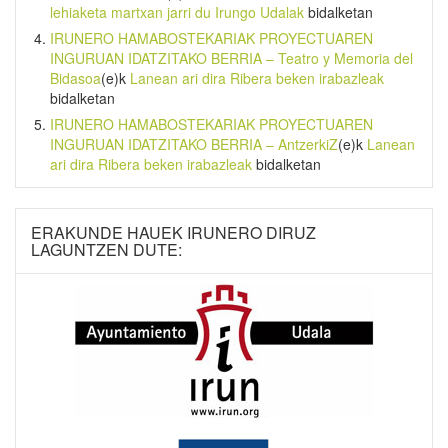
lehiaketa martxan jarri du Irungo Udalak
bidalketan
IRUNERO HAMABOSTEKARIAK PROYECTUAREN
INGURUAN IDATZITAKO BERRIA – Teatro y Memoria del
Bidasoa
(e)k
Lanean ari dira Ribera beken irabazleak
bidalketan
IRUNERO HAMABOSTEKARIAK PROYECTUAREN
INGURUAN IDATZITAKO BERRIA – AntzerkiZ
(e)k
Lanean
ari dira Ribera beken irabazleak
bidalketan
ERAKUNDE HAUEK IRUNERO DIRUZ
LAGUNTZEN DUTE: