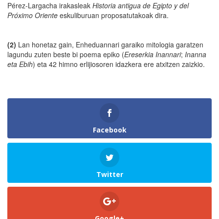
Pérez-Largacha irakasleak
Historia antigua de Egipto y del
Próximo Oriente
eskuliburuan proposatutakoak dira.
(2)
Lan honetaz gain, Enheduannari garaiko mitologia garatzen
lagundu zuten beste bi poema epiko (
Ere
serkia Inannari
;
Inanna
eta
Ebih
) eta 42 himno erlijiosoren idazkera ere atxitzen zaizkio.
Facebook
Twitter
Google+