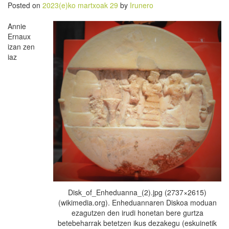
Posted on
2023(e)ko martxoak 29
by
Irunero
Annie
Ernaux
izan zen
iaz
Disk_of_Enheduanna_(2).jpg (2737×2615)
(wikimedia.org). Enheduannaren Diskoa moduan
ezagutzen den irudi honetan bere gurtza
betebeharrak betetzen ikus dezakegu (eskuinetik