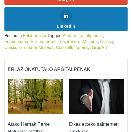
LinkedIn
Posted in
Kolaborazioa
Tagged
Autorea
,
emakumeak
,
Enheduanna
,
Erromatarrak
,
irun
,
irunero
,
Museoa
,
Oiasso
,
Oiasso Erromatar Museoa
,
Oiassotik Irunera
,
Sargoien
ERLAZIONATUTAKO ARGITALPENAK
Aiako Harriak Parke
Etxez etxeko salmenten
Naturala: Altzibar,
arriskuak