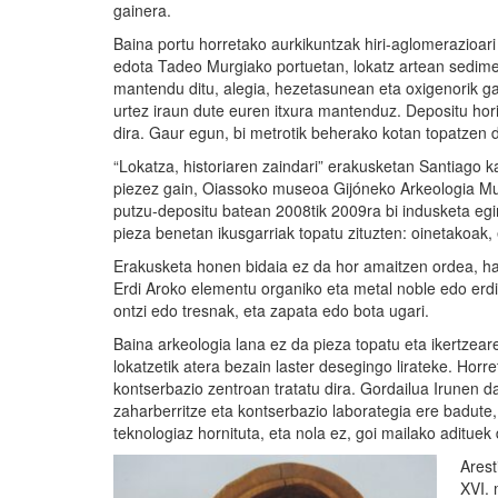
gainera.
Baina portu horretako aurkikuntzak hiri-aglomerazioari
edota Tadeo Murgiako portuetan, lokatz artean sedimen
mantendu ditu, alegia, hezetasunean eta oxigenorik ga
urtez iraun dute euren itxura mantenduz. Depositu horie
dira. Gaur egun, bi metrotik beherako kotan topatzen d
“Lokatza, historiaren zaindari” erakusketan Santiago 
piezez gain, Oiassoko museoa Gijóneko Arkeologia Mu
putzu-depositu batean 2008tik 2009ra bi indusketa egin 
pieza benetan ikusgarriak topatu zituzten: oinetakoak, e
Erakusketa honen bidaia ez da hor amaitzen ordea, hain
Erdi Aroko elementu organiko eta metal noble edo erdi
ontzi edo tresnak, eta zapata edo bota ugari.
Baina arkeologia lana ez da pieza topatu eta ikertzea
lokatzetik atera bezain laster desegingo lirateke. Ho
kontserbazio zentroan tratatu dira. Gordailua Irunen da
zaharberritze eta kontserbazio laborategia ere badute
teknologiaz hornituta, eta nola ez, goi mailako adituek 
Arest
XVI. 