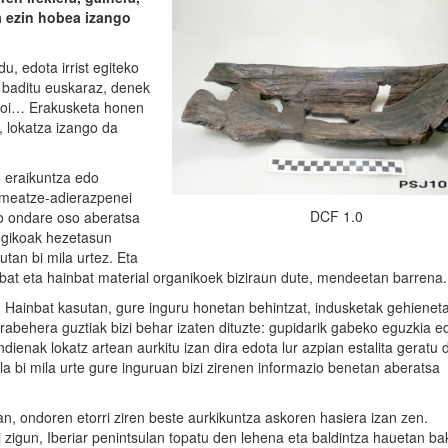
a ezin hobea izango
u, edota irrist egiteko
 baditu euskaraz, denek
 idoi… Erakusketa honen
, lokatza izango da
 eraikuntza edo
, meatze-adierazpenei
DCF 1.0
ko ondare oso aberatsa
logikoak hezetasun
utan bi mila urtez. Eta
inbat eta hainbat material organikoek biziraun dute, mendeetan barrena.
e! Hainbat kasutan, gure inguru honetan behintzat, indusketak gehienet
orabehera guztiak bizi behar izaten dituzte: gupidarik gabeko eguzkia e
dienak lokatz artean aurkitu izan dira edota lur azpian estalita geratu 
la bi mila urte gure inguruan bizi zirenen informazio benetan aberatsa
n, ondoren etorri ziren beste aurkikuntza askoren hasiera izan zen.
 zigun, Iberiar penintsulan topatu den lehena eta baldintza hauetan ba