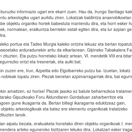
 buruzko informazio ugari ere ekarri zuen. Hau da, Irungo Santiago kal
tu arkeologiko ugari aurkitu ziren. Lokatzak baldintza anaerobikoetan
be objektu organiko horiek babestuta mantendu dira, eta horri esker h
k, normalean, eraikuntza berriekin estali egiten dira, eta lur azpian g
ira.
kaleko portua eta Tadeo Murgia kaleko ontzira lekuaz eta bertan topatu
seoetako arduradunekin aritu da elkarlanean. Gijóneko Tabakalera Fa
zituzten. Eta putzu horretako lokatz artean, VI. mendetik VIII.era bita
gurrezko ontzi eta tresneriak, eta aulki bat.
 zuzen ere, Irun, Azpeitia edo Elgoibarreko putzu ba- tzuetan, lokatz 
-nobleak topatu ziren. Piezak benetan azpimarragarriak dira, bai egur
rekin amaitzen, ez horixe! Piezak jasoko ez balute beharrezkoa tratame
rretarako Gipuzkoako Foru Aldundiaren Gordailuan zaharberritze eta
goen gune ikusgarria da. Bertan biltegi ikaragarria edukitzeaz gain,
, objektu arkeologikoak eta batez ere elementu organikoak tratatzeko
dituzten lanok.
ian aipatu bezala, erakusketa honetako diren objektu organikoak I. me
mendera arteko eguneroko bizitzaren lekuko dira. Lokatzari esker irag