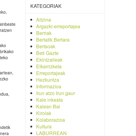
KATEGORIAK
eko,
Aitzina
ainbeste
Argazki-erreportajea
eratzen
Berriak
Bertatik Bertara
tako
Bertsoak
brikako
Beti Gazte
rteko
Ekintzaileak
Elkarrizketa
artean,
Erreportajeak
rezko
Hezkuntza
Informazioa
Irun atzo Irun gaur
ndua,
Kale inkesta
Kalean Bai
Kirolak
Kolaborazioa
Kultura
ndetik
LABURREAN
anera