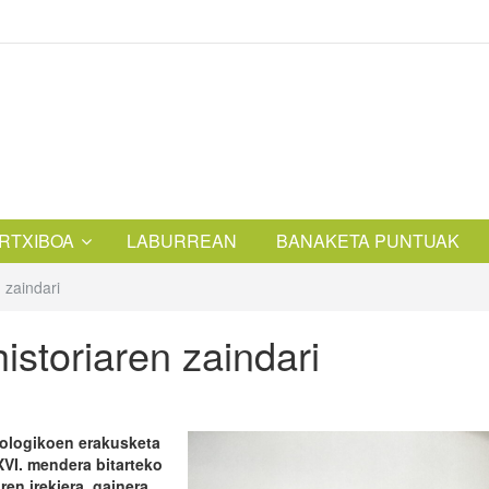
RTXIBOA
LABURREAN
BANAKETA PUNTUAK
 zaindari
istoriaren zaindari
eologikoen erakusketa
XVI. mendera bitarteko
en irekiera, gainera,