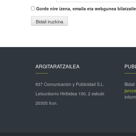
Gorde nire izena, emaila eta webgunea bilatza
ARGITARATZAILEA
PUBL
837 Comunicación y Publicidad S.L.
Bidali
jaroz
Letxunborro Hiribidea 100, 2 eskubi
inform
20305 Irun.