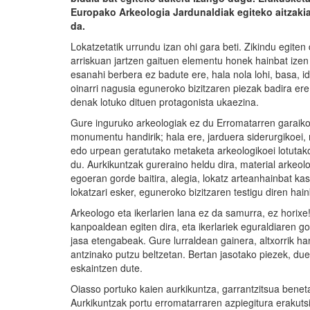
Europako Arkeologia Jardunaldiak egiteko aitzaki
da.
Lokatzetatik urrundu izan ohi gara beti. Zikindu egiten d
arriskuan jartzen gaituen elementu honek hainbat izen
esanahi berbera ez badute ere, hala nola lohi, basa,
oinarri nagusia eguneroko bizitzaren piezak badira ere
denak lotuko dituen protagonista ukaezina.
Gure inguruko arkeologiak ez du Erromatarren garaiko
monumentu handirik; hala ere, jarduera siderurgikoei
edo urpean geratutako metaketa arkeologikoei lotuta
du. Aurkikuntzak gureraino heldu dira, material arkeo
egoeran gorde baitira, alegia, lokatz arteanhainbat kas
lokatzari esker, eguneroko bizitzaren testigu diren ha
Arkeologo eta ikerlarien lana ez da samurra, ez horix
kanpoaldean egiten dira, eta ikerlariek eguraldiaren g
jasa etengabeak. Gure lurraldean gainera, altxorrik han
antzinako putzu beltzetan. Bertan jasotako piezek, due
eskaintzen dute.
Oiasso portuko kaien aurkikuntza, garrantzitsua beneta
Aurkikuntzak portu erromatarraren azpiegitura erakutsi