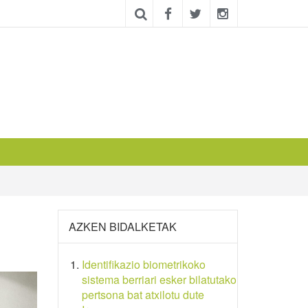
AZKEN BIDALKETAK
Identifikazio biometrikoko
sistema berriari esker bilatutako
pertsona bat atxilotu dute