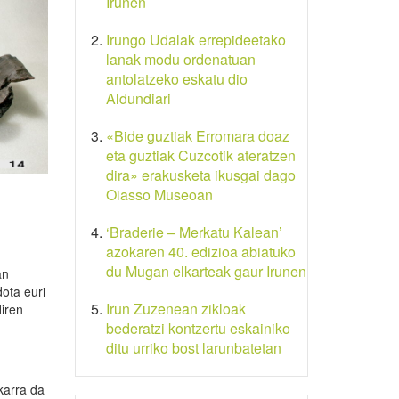
Irunen
Irungo Udalak errepideetako
lanak modu ordenatuan
antolatzeko eskatu dio
Aldundiari
«Bide guztiak Erromara doaz
eta guztiak Cuzcotik ateratzen
dira» erakusketa ikusgai dago
Oiasso Museoan
‘Braderie – Merkatu Kalean’
azokaren 40. edizioa abiatuko
du Mugan elkarteak gaur Irunen
an
dota euri
Irun Zuzenean zikloak
diren
bederatzi kontzertu eskainiko
ditu urriko bost larunbatetan
karra da