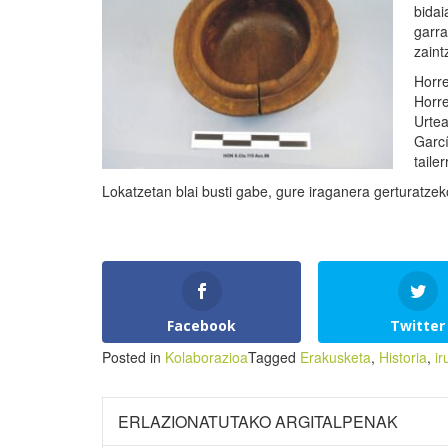
bidai
garra
zaint
Horre
Horre
Urtea
Garcí
taile
Lokatzetan blai busti gabe, gure iraganera gerturatz
Facebook
Twitter
Posted in
Kolaborazioa
Tagged
Erakusketa
,
Historia
,
ir
ERLAZIONATUTAKO ARGITALPENAK