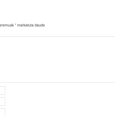
 eremuak
*
markatuta daude