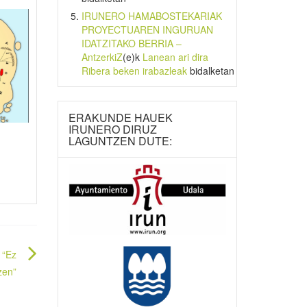
IRUNERO HAMABOSTEKARIAK
PROYECTUAREN INGURUAN
IDATZITAKO BERRIA –
AntzerkiZ
(e)k
Lanean ari dira
Ribera beken irabazleak
bidalketan
ERAKUNDE HAUEK
IRUNERO DIRUZ
LAGUNTZEN DUTE:
 “Ez
zen”