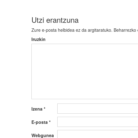
Utzi erantzuna
Zure e-posta helbidea ez da argitaratuko.
Beharrezko
Iruzkin
Izena
*
E-posta
*
Webgunea