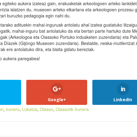
a egiteko aukera izateaz gain, erakusketak arkeologoen arteko lankide
ntzia islatzen du, museoen arteko elkarlana eta arkeologoen prozesu g
zari buruzko pedagogia egin nahi du.
tarako adituekin mahai-inguruak antolatu ahal izatea gustatuko litzaigu
gatik, mahai-inguru bat antolatuko da eta bertan parte hartuko dute M
gak (Arkeologoa eta Oiassoko Portuko indusketen zuzendaria) eta Pa
a Díazek (Gijóngo Museoen zuzendaria). Bestalde, neska-mutilentzat 
rrak ere antolatuko dira, eta bisita gidatu bereziak.
eko aukera paregabea!
Google+
LinkedIn
un
,
irunero
,
Lokatza
,
Oiasso
,
Oiassotik Irunera