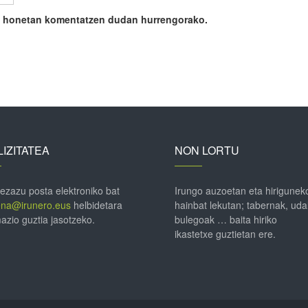
ile honetan komentatzen dudan hurrengorako.
IZITATEA
NON LORTU
 ezazu posta elektroniko bat
Irungo auzoetan eta hirigunek
ena@irunero.eus
helbidetara
hainbat lekutan; tabernak, uda
azio guztia jasotzeko.
bulegoak … baita hiriko
ikastetxe guztietan ere.