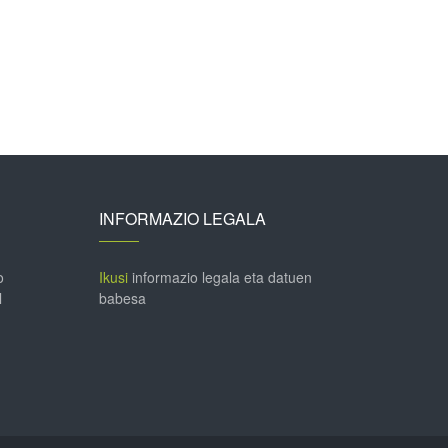
INFORMAZIO LEGALA
o
Ikusi
informazio legala eta datuen
l
babesa