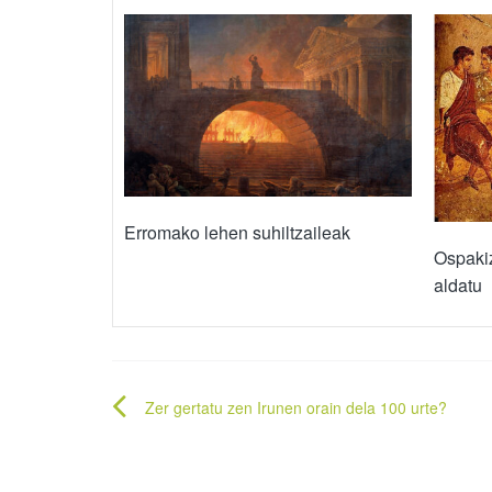
Erromako lehen suhiltzaileak
Ospakiz
aldatu
Bidalketetan
Zer gertatu zen Irunen orain dela 100 urte?
zehar
nabigatu