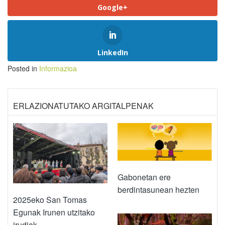
Google+
LinkedIn
Posted in
Informazioa
ERLAZIONATUTAKO ARGITALPENAK
Gabonetan ere
berdintasunean hezten
2025eko San Tomas
Egunak Irunen utzitako
irudiak