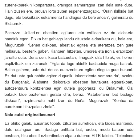
zutenekoarekin konparatuta, oraingoa samurragoa izan dela uste dute.
Hain zuzen ere, orduan lortu zuten esperientziagatik.
“Orain ibilbide bat
dugu, eta bakoitzak eskarmentu handiagoa du bere arloan”, gaineratu du
Bidaurrek.
Pecozza United-en abestien egituran eta estiloan ez da aldaketa
handirik egon. Pixka bat gehiago landu dituztela aldarrikatu du, hala ere,
Muguruzak: “Lehen diskoan, abestiak egitea eta ateratzea zen gure
helburua, besterik gabe”. Kantuen hitzetan, umorea eta ironia erabiltzen
jarraitu dute. Dena den, kasu batzuetan, finagoak dira hitzak, ez horren
esplizituak eta zuzenak.
“Egia da lege aldetik badaudela muga batzuk.
Baina gainera, uste dut denok autozentsura egiten diogula gure buruari.
Ez dut uste guk nahita egiten dugunik, inkontziente samarra da”, azaldu
du Burgañak. Alabaina, diskorako abestien hautaketa egiterakoan,
autozentsura kontzientea egin dutela gogorarazi du Bidaurrek. Gai
batzuk bide bazterrean geratu dira, beraz. “Astakeriaren bat badago
diskoan”, azpimarratu nahi izan du Beñat Muguruzak: “Kontua da
aurrekoan hiruzpalau zirela”.
Nola eutsi originaltasunari
Ez ohiko gaiak, ausartak topatu zituzten aurrekoan, eta bidea mantendu
dute oraingoan ere. Badago entitate bat, ordea, modu batean edo
bestean, hiru abesti ezberdinetan aipatu dutena: EITB taldea. “Telecinco