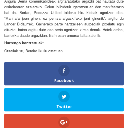
Angula Berria komunikabideak argitaratutako argazki bat hautatu dute
diskokoaren azalerako. Colon Ibilbidetik igarotzen ari den manifestazio
bat da. Bertan, Pecozza United taldeko hiru kideak agertzen dira.
“Manifara joan ginen, ez pentsa argazkirako jarri ginenik”, argitu du
Lander Bidaurrek. Gainerako parte hartzaileen aurpegiak pixelatu egin
dituzte, baina argitu dute oso serio agertzen zirela denak. Haiek ordea,
barrezka daude argazkian. Ezin esan umorea falta zaienik.
Hurrengo kontzertuak:
Otsailak 18, Berako Ikuilu ostatuan.
Facebook
Twitter