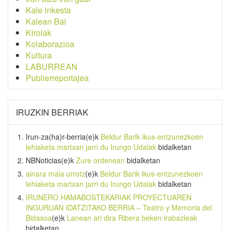
Kale inkesta
Kalean Bai
Kirolak
Kolaborazioa
Kultura
LABURREAN
Publierreportajea
IRUZKIN BERRIAK
Irun-za(ha)r-berria
(e)k
Beldur Barik ikus-entzunezkoen
lehiaketa martxan jarri du Irungo Udalak
bidalketan
NBNoticias
(e)k
Zure ordenean
bidalketan
ainara maia urrotz
(e)k
Beldur Barik ikus-entzunezkoen
lehiaketa martxan jarri du Irungo Udalak
bidalketan
IRUNERO HAMABOSTEKARIAK PROYECTUAREN
INGURUAN IDATZITAKO BERRIA – Teatro y Memoria del
Bidasoa
(e)k
Lanean ari dira Ribera beken irabazleak
bidalketan