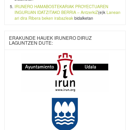
IRUNERO HAMABOSTEKARIAK PROYECTUAREN
INGURUAN IDATZITAKO BERRIA – AntzerkiZ
(e)k
Lanean
ari dira Ribera beken irabazleak
bidalketan
ERAKUNDE HAUEK IRUNERO DIRUZ
LAGUNTZEN DUTE: