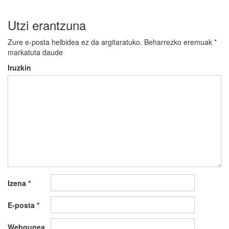
Utzi erantzuna
Zure e-posta helbidea ez da argitaratuko.
Beharrezko eremuak
*
markatuta daude
Iruzkin
Izena
*
E-posta
*
Webgunea