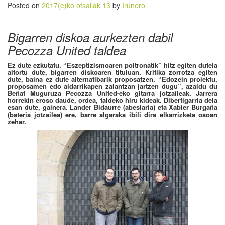
Posted on
2017(e)ko otsailak 13
by
Irunero
Bigarren diskoa aurkezten dabil
Pecozza United taldea
Ez dute ezkutatu. “Eszeptizismoaren poltronatik” hitz egiten dutela
aitortu dute, bigarren diskoaren tituluan. Kritika zorrotza egiten
dute, baina ez dute alternatibarik proposatzen. “Edozein proiektu,
proposamen edo aldarrikapen zalantzan jartzen dugu”, azaldu du
Beñat Muguruza Pecozza United-eko gitarra jotzaileak. Jarrera
horrekin eroso daude, ordea, taldeko hiru kideak. Dibertigarria dela
esan dute, gainera. Lander Bidaurre (abeslaria) eta Xabier Burgaña
(bateria jotzailea) ere, barre algaraka ibili dira elkarrizketa osoan
zehar.