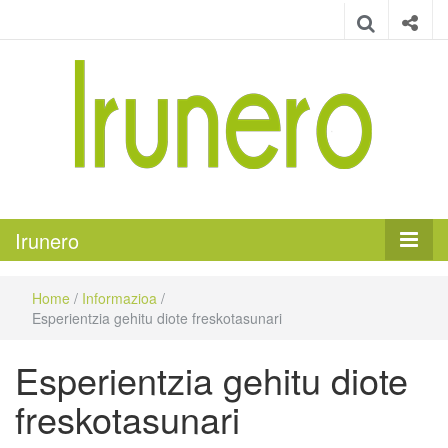
Irunero
Irungo euskarazko aldizkaria
Irunero
Home
/
Informazioa
/
Esperientzia gehitu diote freskotasunari
Esperientzia gehitu diote
freskotasunari