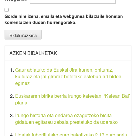
Gorde nire izena, emaila eta webgunea bilatzaile honetan
komentatzen dudan hurrengorako.
AZKEN BIDALKETAK
Gaur abiatuko da Euskal Jira Irunen, ohituraz,
kulturaz eta jai-giroraz betetako asteburuari bidea
eginez
Euskararen birika berria Irungo kaleetan: ‘Kalean Bai’
plana
Irungo historia eta ondarea ezagutzeko bisita
gidatuen egitarau zabala prestatuko da udarako
Udalak inbertitutako euro bakoitzeko 2,13 euro sortu