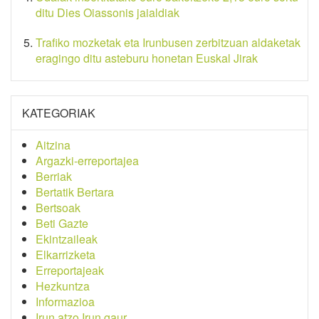
ditu Dies Oiassonis jaialdiak
Trafiko mozketak eta Irunbusen zerbitzuan aldaketak
eragingo ditu asteburu honetan Euskal Jirak
KATEGORIAK
Aitzina
Argazki-erreportajea
Berriak
Bertatik Bertara
Bertsoak
Beti Gazte
Ekintzaileak
Elkarrizketa
Erreportajeak
Hezkuntza
Informazioa
Irun atzo Irun gaur