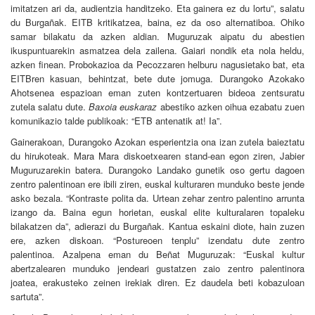
imitatzen ari da, audientzia handitzeko. Eta gainera ez du lortu”, salatu
du Burgañak. EITB kritikatzea, baina, ez da oso alternatiboa. Ohiko
samar bilakatu da azken aldian. Muguruzak aipatu du abestien
ikuspuntuarekin asmatzea dela zailena. Gaiari nondik eta nola heldu,
azken finean. Probokazioa da Pecozzaren helburu nagusietako bat, eta
EITBren kasuan, behintzat, bete dute jomuga. Durangoko Azokako
Ahotsenea espazioan eman zuten kontzertuaren bideoa zentsuratu
zutela salatu dute.
Baxoia euskaraz
abestiko azken oihua ezabatu zuen
komunikazio talde publikoak: “ETB antenatik at! Ia”.
Gainerakoan, Durangoko Azokan esperientzia ona izan zutela baieztatu
du hirukoteak. Mara Mara diskoetxearen stand-ean egon ziren, Jabier
Muguruzarekin batera. Durangoko Landako gunetik oso gertu dagoen
zentro palentinoan ere ibili ziren, euskal kulturaren munduko beste jende
asko bezala. “Kontraste polita da. Urtean zehar zentro palentino arrunta
izango da. Baina egun horietan, euskal elite kulturalaren topaleku
bilakatzen da”, adierazi du Burgañak. Kantua eskaini diote, hain zuzen
ere, azken diskoan. “Postureoen tenplu” izendatu dute zentro
palentinoa. Azalpena eman du Beñat Muguruzak: “Euskal kultur
abertzalearen munduko jendeari gustatzen zaio zentro palentinora
joatea, erakusteko zeinen irekiak diren. Ez daudela beti kobazuloan
sartuta”.