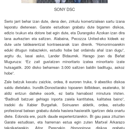
SONY DSC
Serio jarri behar izan dute, dena den, zirkulu komertzialean sartu izana
leporatu dietenean. Garate estudioan grabatu dute bigarren diskoa,
edizio txukun eta dotore bat egin dute, eta Durangoko Azokan izan dira
lana aurkezten eta saltzen. Alabaina, Pecozza United-eko kideek ez
dute uste taldearentzat kontraesanak izan direnik. “Homonimoarekin
eduki ditugun irabaziekin, estudio hobe bat ordaindu ahal izan dugu”,
argitu du, lasai asko, Lander Bidaurrek. Harago joan da Beñat
Muguruza: “Ez zait gustatzen minoritario izatea minoritario izate
hutsagatik. 200 disko beharrean 3.000 saltzen baldin baditugu, askoz
hobe”.
Zale batzuk kexatu zaizkie, ordea, 8 euroren truke, 9 abestiko diskoa
saldu dietelako. Irundik-Donostiarako topoaren ibilbidean, esaterako, bi
aldiz entzun daiteke osorik, ez baita hamabost minutura iristen.
“Badirudi batzuei gehiago inporta zaiela kantitatea, kalitatea baino”,
iradoki du Xabier Burgañak. Soinuaren aldetik, ordea, estudio
profesional batean grabatu dutela hasiera-hasieratik igartzen dela onartu
diete. Edonola ere, pozik daude esperientziarekin. Bi gau pasa zituzten
Garate estudioan, eta harreman estua egin zuten Martxel Arkarazo
teknikariarekin. Aitor Perezekin
Homonimoa
diskoa grabatu