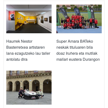
Haurrek Nestor
Super Amara BATeko
Basterretxea artistaren
neskak tituluaren bila
lana ezagutzeko lau tailer
doaz Iruñera eta mutilak
antolatu dira
mailari eustera Durangon