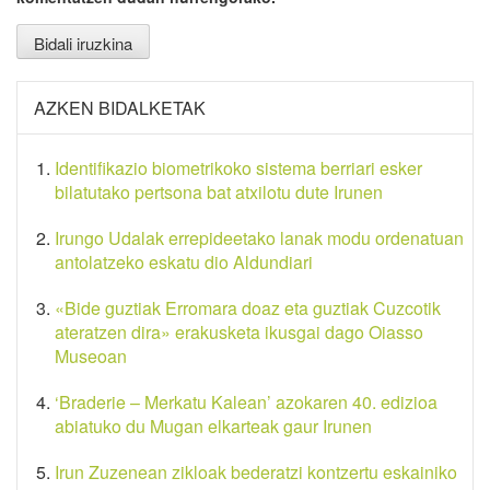
AZKEN BIDALKETAK
Identifikazio biometrikoko sistema berriari esker
bilatutako pertsona bat atxilotu dute Irunen
Irungo Udalak errepideetako lanak modu ordenatuan
antolatzeko eskatu dio Aldundiari
«Bide guztiak Erromara doaz eta guztiak Cuzcotik
ateratzen dira» erakusketa ikusgai dago Oiasso
Museoan
‘Braderie – Merkatu Kalean’ azokaren 40. edizioa
abiatuko du Mugan elkarteak gaur Irunen
Irun Zuzenean zikloak bederatzi kontzertu eskainiko