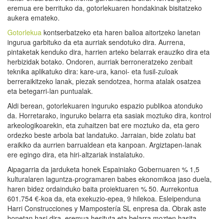
eremua ere berrituko da, gotorlekuaren hondakinak bisitatzeko
aukera emateko.
Gotorlekua
kontserbatzeko eta haren balioa aitortzeko lanetan
ingurua garbituko da eta aurriak sendotuko dira. Aurrena,
pintaketak kenduko dira, harrien arteko belarrak erauziko dira eta
herbizidak botako. Ondoren, aurriak berroneratzeko zenbait
teknika aplikatuko dira: kare-ura, kanoi- eta fusil-zuloak
berreraikitzeko lanak, piezak sendotzea, horma atalak osatzea
eta betegarri-lan puntualak.
Aldi berean, gotorlekuaren inguruko espazio publikoa atonduko
da. Horretarako, inguruko belarra eta sasiak moztuko dira, kontrol
arkeologikoarekin, eta zuhaitzen bat ere moztuko da, eta gero
ordezko beste arbola bat landatuko. Jarraian, bide zolatu bat
eraikiko da aurrien barrualdean eta kanpoan. Argiztapen-lanak
ere egingo dira, eta hiri-altzariak instalatuko.
Aipagarria da jarduketa honek Espainiako Gobernuaren % 1,5
kulturalaren laguntza-programaren babes ekonomikoa jaso duela,
haren bidez ordainduko baita proiektuaren % 50. Aurrekontua
601.754 €-koa da, eta exekuzio-epea, 9 hilekoa. Esleipenduna
Harri Construcciones y Mampostería SL enpresa da. Obrak aste
honetan hasi dira, eremua hesituta eta belarra mozten hasita.