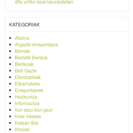
ditu urriko bost larunbatetan
KATEGORIAK
Aitzina
Argazki-erreportajea
Berriak
Bertatik Bertara
Bertsoak
Beti Gazte
Ekintzaileak
Elkarrizketa
Erreportajeak
Hezkuntza
Informazioa
Irun atzo Irun gaur
Kale inkesta
Kalean Bai
Kirolak