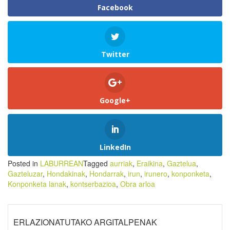
Facebook
Twitter
Google+
LinkedIn
Posted in
LABURREAN
Tagged
aurriak
,
Eraikina
,
Gaztelua
,
Gazteluzar
,
Hondakinak
,
Hondarrak
,
irun
,
irunero
,
konponketa
,
Konponketa lanak
,
kontserbazioa
,
Obra arloa
ERLAZIONATUTAKO ARGITALPENAK