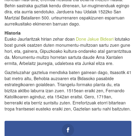
Behin sastraka guztiak kendu direnean, lur-mugimenduak egingo
dira, eta aurria sendotuko. Jarduera hau Udalak 1522ko San
Martzial Batailaren 500. urteurrenaren ospakizunen esparruan
aurreikusitako ekimenen barruan dago.
Historia
Eusko Jaurlaritzak hirian zehar doan
Done Jakue Bideari
lotutako
bost gunek osatzen duten monumentu-multzoan sartu zuen gune
hori, eta, gainera, Gipuzkoako kultura-ondareko atal garrantzitsua
da. Monumentu-multzo horretan sartuta daude Ama Xantalen
ermita, Arbelaitz jauregia, udaletxea eta Junkal eliza ere.
Gazteluzahar gaztelua mendixka baten gainean dago, itsasotik 41
bat metro altu, Behobia auzoaren eta Bidasoko pasabide
estrategikoaren goialdean. Triangelu-formako planta du, eta
bizitza aktibo laburra izan zuen. 1515ean eraiki zen, Fernando
Katolikoaren aginduz, eta 1542an eraitsi. Gero, 1719an,
berreraiki eta berriz suntsitu zuten. Errefortzuak etorri bitartean
tropa frantsesei eusteko eraiki zen, Gaztelan sartu nahi baitzuten.