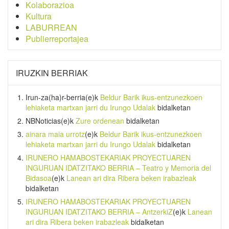
Kolaborazioa
Kultura
LABURREAN
Publierreportajea
IRUZKIN BERRIAK
Irun-za(ha)r-berria
(e)k
Beldur Barik ikus-entzunezkoen
lehiaketa martxan jarri du Irungo Udalak
bidalketan
NBNoticias
(e)k
Zure ordenean
bidalketan
ainara maia urrotz
(e)k
Beldur Barik ikus-entzunezkoen
lehiaketa martxan jarri du Irungo Udalak
bidalketan
IRUNERO HAMABOSTEKARIAK PROYECTUAREN
INGURUAN IDATZITAKO BERRIA – Teatro y Memoria del
Bidasoa
(e)k
Lanean ari dira Ribera beken irabazleak
bidalketan
IRUNERO HAMABOSTEKARIAK PROYECTUAREN
INGURUAN IDATZITAKO BERRIA – AntzerkiZ
(e)k
Lanean
ari dira Ribera beken irabazleak
bidalketan