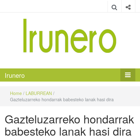
Irunero
Irungo euskarazko aldizkaria
Irunero
Home
/
LABURREAN
/
Gazteluzarreko hondarrak babesteko lanak hasi dira
Gazteluzarreko hondarrak
babesteko lanak hasi dira