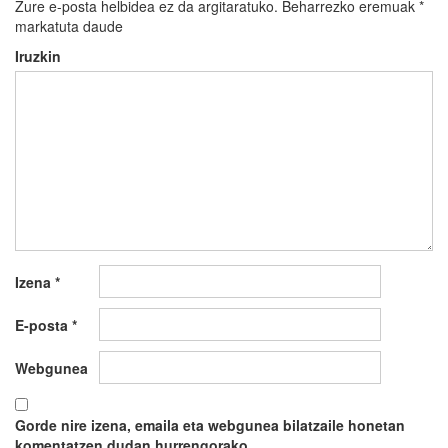
Zure e-posta helbidea ez da argitaratuko.
Beharrezko eremuak
*
markatuta daude
Iruzkin
Izena
*
E-posta
*
Webgunea
Gorde nire izena, emaila eta webgunea bilatzaile honetan
komentatzen dudan hurrengorako.