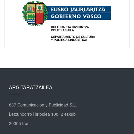
ARGITARATZAILEA
837 Comunicación y Publicidad S.L.
Letxunborro Hiribidea 100, 2 eskubi
20305 Irun.