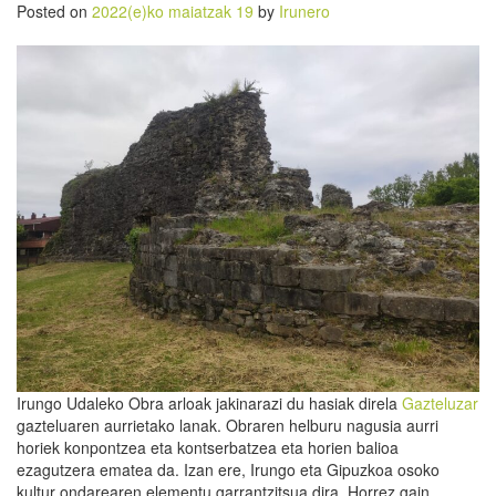
Posted on
2022(e)ko maiatzak 19
by
Irunero
Irungo Udaleko Obra arloak jakinarazi du hasiak direla
Gazteluzar
gazteluaren aurrietako lanak. Obraren helburu nagusia aurri
horiek konpontzea eta kontserbatzea eta horien balioa
ezagutzera ematea da. Izan ere, Irungo eta Gipuzkoa osoko
kultur ondarearen elementu garrantzitsua dira. Horrez gain,