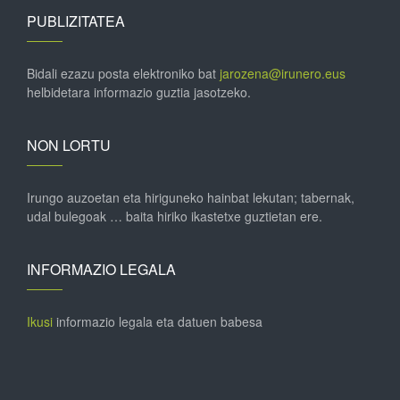
PUBLIZITATEA
Bidali ezazu posta elektroniko bat
jarozena@irunero.eus
helbidetara informazio guztia jasotzeko.
NON LORTU
Irungo auzoetan eta hiriguneko hainbat lekutan; tabernak,
udal bulegoak … baita hiriko ikastetxe guztietan ere.
INFORMAZIO LEGALA
Ikusi
informazio legala eta datuen babesa