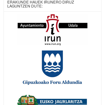
ERAKUNDE HAUEK IRUNERO DIRUZ
LAGUNTZEN DUTE: