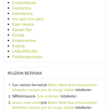
Erreportajeak
Hezkuntza
Informazioa
Irun atzo Irun gaur
Kale inkesta
Kalean Bai
Kirolak
Kolaborazioa
Kultura
LABURREAN
Publierreportajea
IRUZKIN BERRIAK
Irun-za(ha)r-berria
(e)k
Beldur Barik ikus-entzunezkoen
lehiaketa martxan jarri du Irungo Udalak
bidalketan
NBNoticias
(e)k
Zure ordenean
bidalketan
ainara maia urrotz
(e)k
Beldur Barik ikus-entzunezkoen
lehiaketa martxan jarri du Irungo Udalak
bidalketan