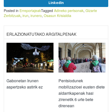
LinkedIn
Posted in
Erreportajeak
Tagged
Adineko pertsonak
,
Gizarte
Zerbitzuak
,
irun
,
irunero
,
Osasun Krisialdia
ERLAZIONATUTAKO ARGITALPENAK
Gabonetan Irunen
Pentsiodunek
aspertzeko astirik ez
mobilizazioei eusten diete
aldarrikapenak hasi
zirenetik 6 urte bete
direnean