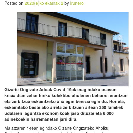
Posted on
2020(e)ko ekainak 2
by
Irunero
Gizarte Ongizate Arloak Covid-19ak eragindako osasun
krisialdian zehar hiriko kolektibo ahulenen beharrei erantzun
eta zerbitzua eskaintzeko ahalegin berezia egin du. Horrela,
eskainitako bestelako arreta zerbitzuen artean 250 familiek
udalaren laguntza ekonomikoak jaso dituzte eta 6.000
adinekoekin harremanetan jarri dira.
Maiatzaren 14ean egindako Gizarte Ongizateko Aholku