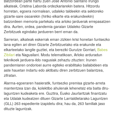
Batzordean parte hartu zuen José Antonio Santano Irungo
alkateak, Cristina Laborda ordezkariarekin batera. Hitzordu
horretan, egoera normalean, udaleko taldeekin eta sektoreko
gizarte-sare osoarekin (hiriko elkarte eta erakundeekin)
batzordeen memoria partekatu eta arloko jarduerak errepasatzen
dira. Aurten, ordea, pandemia garaian Udaleko Gizarte
Zerbitzuek egindako jardueren berri eman da.
Sarreran, alkateak eskerrak eman zizkien krisi honetan funtsezko
lana egiten ari diren Gizarte Zerbitzuetako eta erakunde eta
elkarteetako langile guztiei, eta bereziki Gurutze Gorriari,
Babes
Zibilari
eta Nagusilani. Modu telematikoan, Arloko arduradun
teknikoek jarduera-ildo nagusiak zehaztu zituzten: Irunen
pandemiaren ondorioei aurre egiteko erabilitako baliabideen eta
aste hauetan indartu edo aktibatu diren zerbitzuen balantzea,
zifratan.
Alarma-egoeraren hasieratik, funtsezko premisa gizarte-arreta
mantentzea izan da, kolektibo ahulenak lehenetsiz eta baita diru-
laguntzen kudeaketa ere. Guztira, Eusko Jaurlaritzak finantzatu
eta Udalak kudeatzen dituen Gizarte Larrialdietarako Laguntzen
(GLL) 263 espediente izapidetu dira; hau da, 263 familiak jaso
dituzte laguntzak.