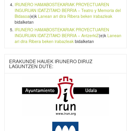
IRUNERO HAMABOSTEKARIAK PROYECTUAREN
INGURUAN IDATZITAKO BERRIA – Teatro y Memoria del
Bidasoa
(e)k
Lanean ari dira Ribera beken irabazleak
bidalketan
IRUNERO HAMABOSTEKARIAK PROYECTUAREN
INGURUAN IDATZITAKO BERRIA – AntzerkiZ
(e)k
Lanean
ari dira Ribera beken irabazleak
bidalketan
ERAKUNDE HAUEK IRUNERO DIRUZ
LAGUNTZEN DUTE: