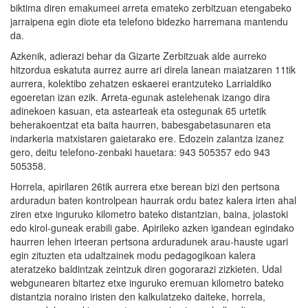
biktima diren emakumeei arreta emateko zerbitzuan etengabeko
jarraipena egin diote eta telefono bidezko harremana mantendu
da.
Azkenik, adierazi behar da Gizarte Zerbitzuak alde aurreko
hitzordua eskatuta aurrez aurre ari direla lanean maiatzaren 11tik
aurrera, kolektibo zehatzen eskaerei erantzuteko Larrialdiko
egoeretan izan ezik. Arreta-egunak astelehenak izango dira
adinekoen kasuan, eta astearteak eta ostegunak 65 urtetik
beherakoentzat eta baita haurren, babesgabetasunaren eta
indarkeria matxistaren gaietarako ere. Edozein zalantza izanez
gero, deitu telefono-zenbaki hauetara: 943 505357 edo 943
505358.
Horrela, apirilaren 26tik aurrera etxe berean bizi den pertsona
arduradun baten kontrolpean haurrak ordu batez kalera irten ahal
ziren etxe inguruko kilometro bateko distantzian, baina, jolastoki
edo kirol-guneak erabili gabe. Apirileko azken igandean egindako
haurren lehen irteeran pertsona arduradunek arau-hauste ugari
egin zituzten eta udaltzainek modu pedagogikoan kalera
ateratzeko baldintzak zeintzuk diren gogorarazi zizkieten. Udal
webgunearen bitartez etxe inguruko eremuan kilometro bateko
distantzia noraino iristen den kalkulatzeko daiteke, horrela,