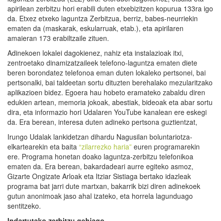
apirilean zerbitzu hori erabili duten etxebizitzen kopurua 133ra igo
da. Etxez etxeko laguntza Zerbitzua, berriz, babes-neurriekin
ematen da (maskarak, eskularruak, etab.), eta apirilaren
amaieran 173 erabiltzaile zituen.
Adinekoen lokalei dagokienez, nahiz eta instalazioak itxi,
zentroetako dinamizatzaileek telefono-laguntza ematen diete
beren borondatez telefonoa eman duten lokaleko pertsonei, bai
pertsonalki, bai taldeetan sortu dituzten berehalako mezularitzako
aplikazioen bidez. Egoera hau hobeto eramateko zabaldu diren
edukien artean, memoria jokoak, abestiak, bideoak eta abar sortu
dira, eta informazio hori Udalaren YouTube kanalean ere eskegi
da. Era berean, interesa duten adineko pertsona guztientzat,
Irungo Udalak lankidetzan dihardu Nagusilan boluntariotza-
elkartearekin eta baita
“zilarrezko haria”
euren programarekin
ere. Programa honetan doako laguntza-zerbitzu telefonikoa
ematen da. Era berean, bakardadeari aurre egiteko asmoz,
Gizarte Ongizate Arloak eta Itziar Sistiaga bertako idazleak
programa bat jarri dute martxan, bakarrik bizi diren adinekoek
gutun anonimoak jaso ahal izateko, eta horrela lagunduago
sentitzeko.
Indartutako zerbitzu gehiago