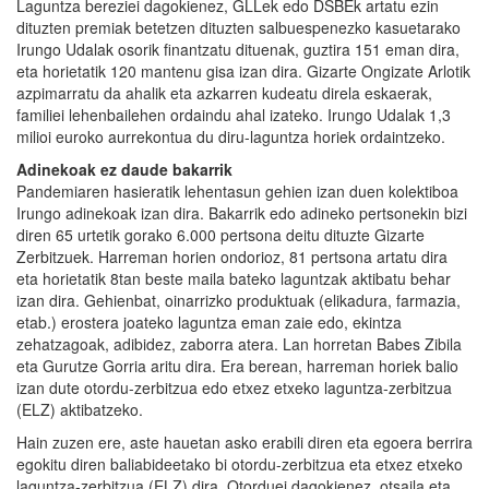
Laguntza bereziei dagokienez, GLLek edo DSBEk artatu ezin
dituzten premiak betetzen dituzten salbuespenezko kasuetarako
Irungo Udalak osorik finantzatu dituenak, guztira 151 eman dira,
eta horietatik 120 mantenu gisa izan dira. Gizarte Ongizate Arlotik
azpimarratu da ahalik eta azkarren kudeatu direla eskaerak,
familiei lehenbailehen ordaindu ahal izateko. Irungo Udalak 1,3
milioi euroko aurrekontua du diru-laguntza horiek ordaintzeko.
Adinekoak ez daude bakarrik
Pandemiaren hasieratik lehentasun gehien izan duen kolektiboa
Irungo adinekoak izan dira. Bakarrik edo adineko pertsonekin bizi
diren 65 urtetik gorako 6.000 pertsona deitu dituzte Gizarte
Zerbitzuek. Harreman horien ondorioz, 81 pertsona artatu dira
eta horietatik 8tan beste maila bateko laguntzak aktibatu behar
izan dira. Gehienbat, oinarrizko produktuak (elikadura, farmazia,
etab.) erostera joateko laguntza eman zaie edo, ekintza
zehatzagoak, adibidez, zaborra atera. Lan horretan Babes Zibila
eta Gurutze Gorria aritu dira. Era berean, harreman horiek balio
izan dute otordu-zerbitzua edo etxez etxeko laguntza-zerbitzua
(ELZ) aktibatzeko.
Hain zuzen ere, aste hauetan asko erabili diren eta egoera berrira
egokitu diren baliabideetako bi otordu-zerbitzua eta etxez etxeko
laguntza-zerbitzua (ELZ) dira. Otorduei dagokienez, otsaila eta