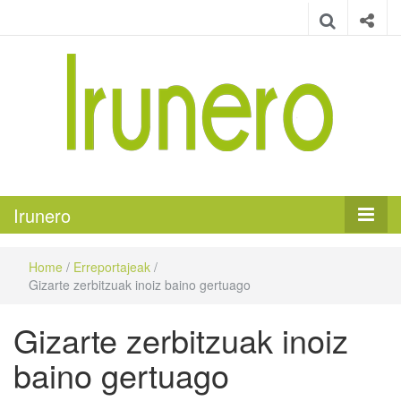
Irunero
Irungo euskarazko aldizkaria
Irunero
Home
/
Erreportajeak
/
Gizarte zerbitzuak inoiz baino gertuago
Gizarte zerbitzuak inoiz
baino gertuago