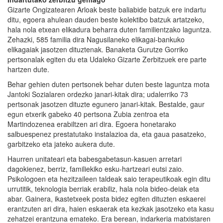
Gizarte Ongizatearen Arloak beste baliabide batzuk ere indartu
ditu, egoera ahulean dauden beste kolektibo batzuk artatzeko,
hala nola etxean elikadura beharra duten familientzako laguntza.
Zehazki, 585 familia dira Nagusilaneko elikagai-bankuko
elikagaiak jasotzen dituztenak. Banaketa Gurutze Gorriko
pertsonalak egiten du eta Udaleko Gizarte Zerbitzuek ere parte
hartzen dute.
Behar gehien duten pertsonek behar duten beste laguntza mota
Jantoki Sozialaren ordezko janari-kitak dira; udalerriko 73
pertsonak jasotzen dituzte egunero janari-kitak. Bestalde, gaur
egun etxerik gabeko 40 pertsona Zubia zentroa eta
Martindozenea erabiltzen ari dira. Egoera honetarako
salbuespenez prestatutako instalazioa da, eta gaua pasatzeko,
garbitzeko eta jateko aukera dute.
Haurren unitateari eta babesgabetasun-kasuen arretari
dagokienez, berriz, familiekiko esku-hartzeari eutsi zaio.
Psikologoen eta hezitzaileen taldeak saio terapeutikoak egin ditu
urrutitik, teknologia berriak erabiliz, hala nola bideo-deiak eta
abar. Gainera, ikastetxeek posta bidez egiten dituzten eskaerei
erantzuten ari dira, haien eskaerak eta kezkak jasotzeko eta kasu
zehatzei erantzuna emateko. Era berean, indarkeria matxistaren