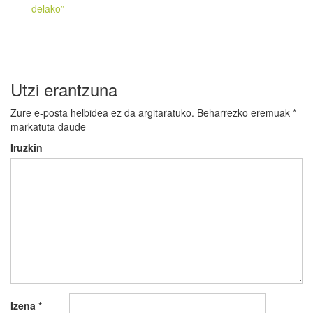
delako”
Utzi erantzuna
Zure e-posta helbidea ez da argitaratuko.
Beharrezko eremuak
*
markatuta daude
Iruzkin
Izena
*