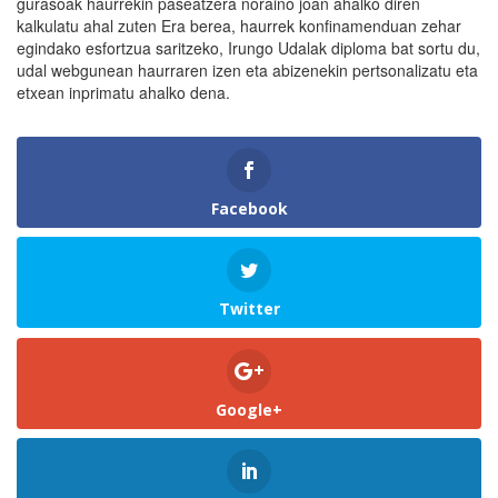
gurasoak haurrekin paseatzera noraino joan ahalko diren
kalkulatu ahal zuten Era berea, haurrek konfinamenduan zehar
egindako esfortzua saritzeko, Irungo Udalak diploma bat sortu du,
udal webgunean haurraren izen eta abizenekin pertsonalizatu eta
etxean inprimatu ahalko dena.
Facebook
Twitter
Google+