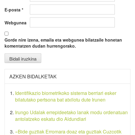
E-posta
*
Webgunea
Gorde nire izena, emaila eta webgunea bilatzaile honetan
komentatzen dudan hurrengorako.
AZKEN BIDALKETAK
Identifikazio biometrikoko sistema berriari esker
bilatutako pertsona bat atxilotu dute Irunen
Irungo Udalak errepideetako lanak modu ordenatuan
antolatzeko eskatu dio Aldundiari
«Bide guztiak Erromara doaz eta guztiak Cuzcotik