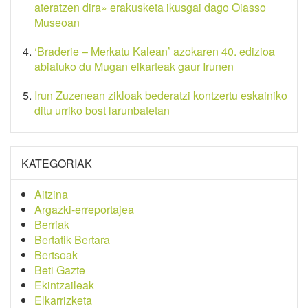
ateratzen dira» erakusketa ikusgai dago Oiasso
Museoan
‘Braderie – Merkatu Kalean’ azokaren 40. edizioa
abiatuko du Mugan elkarteak gaur Irunen
Irun Zuzenean zikloak bederatzi kontzertu eskainiko
ditu urriko bost larunbatetan
KATEGORIAK
Aitzina
Argazki-erreportajea
Berriak
Bertatik Bertara
Bertsoak
Beti Gazte
Ekintzaileak
Elkarrizketa