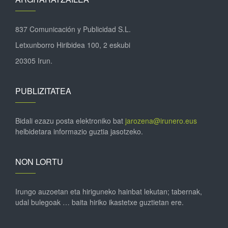
837 Comunicación y Publicidad S.L.
Letxunborro Hiribidea 100, 2 eskubi
20305 Irun.
PUBLIZITATEA
Bidali ezazu posta elektroniko bat
jarozena@irunero.eus
helbidetara informazio guztia jasotzeko.
NON LORTU
Irungo auzoetan eta hiriguneko hainbat lekutan; tabernak,
udal bulegoak … baita hiriko ikastetxe guztietan ere.