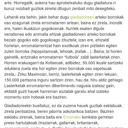
arte. Horregatik, aukera hau aprobetxatuko dugu gladiatura-ri
buruz noizbait guztiok sinetsi ditugun zenbait mito desegiteko.
Lehenik eta behin, jakin behar dugu
gladiadoreen
arteko borrokak
oso ezagunak zirela erromatarren artean, baina ez zirela, inondik
ere, haien ikuskizun gogokoenak. Iturriek esaten digute
venationes edo animalia ehizak gladiadoreen arteko borrokak
bezain gogoko edo gogokoago zituztela; izan ere, ehizaldi
horietan, erromatarrentzat hain exotikoak ziren piztiekin egiten
zuten borroka (hipopotamoak, lehoiak, jirafak…). Baina, bi horien
gainetik, antzinako erromatarren “futbola” zaldi lasterketak ziren.
Horren erakusgarri da Koliseoak, adibidez, 50.000 ikusle sartzeko
edukiera zuela eta hor egiten ziren borrokak oso ospetsuak
zirela,; Zirku Maximoan, berriz, lasterketak egiten ziren lekuan,
150.000 pertsona inguru sartzen ziren, hau da, hiru aldiz gehiago.
Lasterketak erromatarren dibertimendu nagusia izateaz gain,
ekitaldi guzti hauek harreman sozialak garatu ahal izateko
momentu ezin hobeak ere baziren.
Gladiadoreekin bueltatuz, ez da zuzena hauek guztiak esklabuak
zirela pentsatzea, beren jatorria askotarikoa baitzen. Baziren
esklabu zirenak, baina baita ere
Erromako
konkista gerretan
preso hartutakoak (traziarrak, galiarrak, britaniarrak,