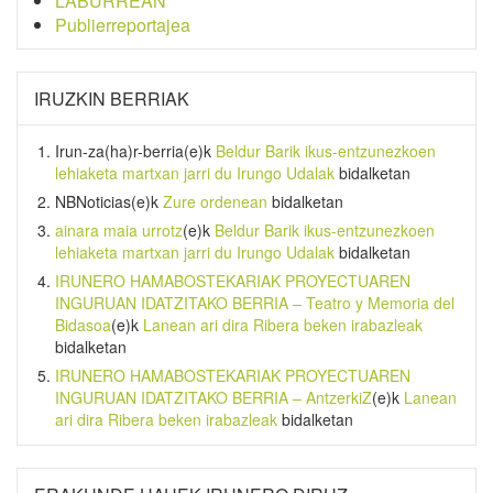
LABURREAN
Publierreportajea
IRUZKIN BERRIAK
Irun-za(ha)r-berria
(e)k
Beldur Barik ikus-entzunezkoen
lehiaketa martxan jarri du Irungo Udalak
bidalketan
NBNoticias
(e)k
Zure ordenean
bidalketan
ainara maia urrotz
(e)k
Beldur Barik ikus-entzunezkoen
lehiaketa martxan jarri du Irungo Udalak
bidalketan
IRUNERO HAMABOSTEKARIAK PROYECTUAREN
INGURUAN IDATZITAKO BERRIA – Teatro y Memoria del
Bidasoa
(e)k
Lanean ari dira Ribera beken irabazleak
bidalketan
IRUNERO HAMABOSTEKARIAK PROYECTUAREN
INGURUAN IDATZITAKO BERRIA – AntzerkiZ
(e)k
Lanean
ari dira Ribera beken irabazleak
bidalketan