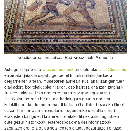
Gladiadoreen mosaikoa. Bad Kreuznach, Alemania
Aste gutxi igaro dira
Oiasso museoak
antolatutako
Dies Oiassonis
erromatar jaialdia ospatu genuenetik. Eskainitako jarduera
deigarrienen artean, museoaren aurrean ikusi ahal izan genituen
gladiadore borrokak eskaini ziren, oso harrera ona izan zutelarik
ikusleen aldetik. Izan ere, erromatarrei izugarri gustatzen
zitzaizkien borroka biziak, eta horiek gure gaurko oroimen
kolektiboan daude, neurri handi batean Gladiator bezalako filmei
esker, film horretan erromatarren eguneroko errealitate hori
erakusten baitigute. Hala ere, horrelako filmek asko laguntzen
dute gezur historikoak, estereotipoak eta desinformazioak
zabaltzen ere, eta guk sinetsi egiten ditugu, gezurtatzen dituzten