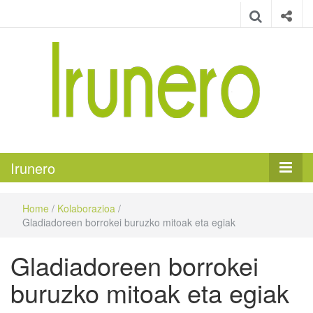
Irunero
Irungo euskarazko aldizkaria
Irunero
Home
/
Kolaborazioa
/
Gladiadoreen borrokei buruzko mitoak eta egiak
Gladiadoreen borrokei
buruzko mitoak eta egiak