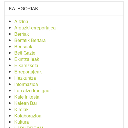
KATEGORIAK
Aitzina
Argazki-erreportajea
Berriak
Bertatik Bertara
Bertsoak
Beti Gazte
Ekintzaileak
Elkarrizketa
Erreportajeak
Hezkuntza
Informazioa
Irun atzo Irun gaur
Kale inkesta
Kalean Bai
Kirolak
Kolaborazioa
Kultura