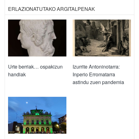
ERLAZIONATUTAKO ARGITALPENAK
Urte berriak… ospakizun
Izurrite Antoninotarra:
handiak
Inperio Erromatarra
astindu zuen pandemia