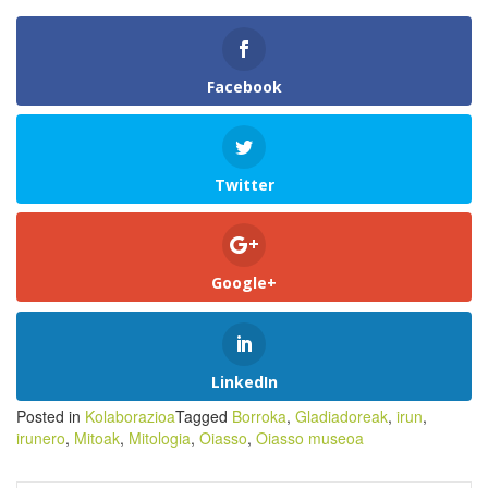
Facebook
Twitter
Google+
LinkedIn
Posted in
Kolaborazioa
Tagged
Borroka
,
Gladiadoreak
,
irun
,
irunero
,
Mitoak
,
Mitologia
,
Oiasso
,
Oiasso museoa