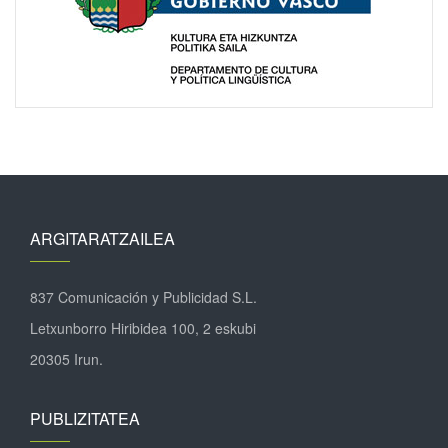
ARGITARATZAILEA
837 Comunicación y Publicidad S.L.
Letxunborro Hiribidea 100, 2 eskubi
20305 Irun.
PUBLIZITATEA