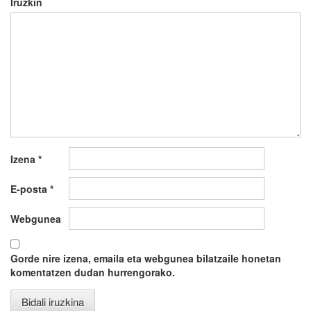
Iruzkin
Izena
*
E-posta
*
Webgunea
Gorde nire izena, emaila eta webgunea bilatzaile honetan
komentatzen dudan hurrengorako.