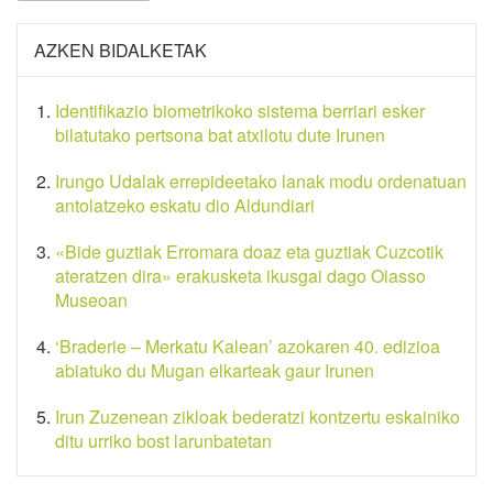
AZKEN BIDALKETAK
Identifikazio biometrikoko sistema berriari esker
bilatutako pertsona bat atxilotu dute Irunen
Irungo Udalak errepideetako lanak modu ordenatuan
antolatzeko eskatu dio Aldundiari
«Bide guztiak Erromara doaz eta guztiak Cuzcotik
ateratzen dira» erakusketa ikusgai dago Oiasso
Museoan
‘Braderie – Merkatu Kalean’ azokaren 40. edizioa
abiatuko du Mugan elkarteak gaur Irunen
Irun Zuzenean zikloak bederatzi kontzertu eskainiko
ditu urriko bost larunbatetan