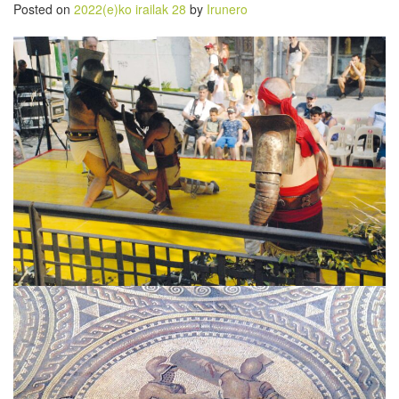
Posted on
2022(e)ko irailak 28
by
Irunero