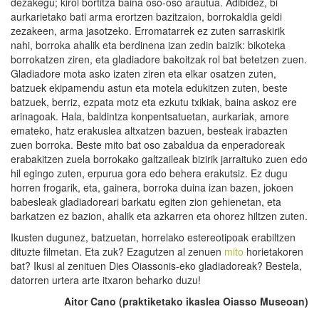
dezakegu; kirol bortitza baina oso-oso arautua. Adibidez, bi
aurkarietako bati arma erortzen bazitzaion, borrokaldia geldi
zezakeen, arma jasotzeko. Erromatarrek ez zuten sarraskirik
nahi, borroka ahalik eta berdinena izan zedin baizik: bikoteka
borrokatzen ziren, eta gladiadore bakoitzak rol bat betetzen zuen.
Gladiadore mota asko izaten ziren eta elkar osatzen zuten,
batzuek ekipamendu astun eta motela edukitzen zuten, beste
batzuek, berriz, ezpata motz eta ezkutu txikiak, baina askoz ere
arinagoak. Hala, baldintza konpentsatuetan, aurkariak, amore
emateko, hatz erakuslea altxatzen bazuen, besteak irabazten
zuen borroka. Beste mito bat oso zabaldua da enperadoreak
erabakitzen zuela borrokako galtzaileak bizirik jarraituko zuen edo
hil egingo zuten, erpurua gora edo behera erakutsiz. Ez dugu
horren frogarik, eta, gainera, borroka duina izan bazen, jokoen
babesleak gladiadoreari barkatu egiten zion gehienetan, eta
barkatzen ez bazion, ahalik eta azkarren eta ohorez hiltzen zuten.
Ikusten dugunez, batzuetan, horrelako estereotipoak erabiltzen
dituzte filmetan. Eta zuk? Ezagutzen al zenuen
mito
horietakoren
bat? Ikusi al zenituen Dies Oiassonis-eko gladiadoreak? Bestela,
datorren urtera arte itxaron beharko duzu!
Aitor Cano (praktiketako ikaslea Oiasso Museoan)