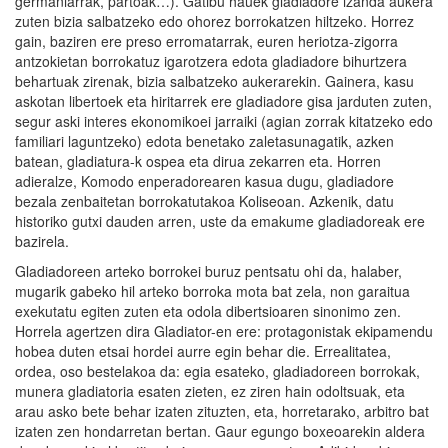
germaniarrak, partoak…). Gatibu hauek gladiadore izanda aukera
zuten bizia salbatzeko edo ohorez borrokatzen hiltzeko. Horrez
gain, baziren ere preso erromatarrak, euren heriotza-zigorra
antzokietan borrokatuz igarotzera edota gladiadore bihurtzera
behartuak zirenak, bizia salbatzeko aukerarekin. Gainera, kasu
askotan libertoek eta hiritarrek ere gladiadore gisa jarduten zuten,
segur aski interes ekonomikoei jarraiki (agian zorrak kitatzeko edo
familiari laguntzeko) edota benetako zaletasunagatik, azken
batean, gladiatura-k ospea eta dirua zekarren eta. Horren
adieralze, Komodo enperadorearen kasua dugu, gladiadore
bezala zenbaitetan borrokatutakoa Koliseoan. Azkenik, datu
historiko gutxi dauden arren, uste da emakume gladiadoreak ere
bazirela.
Gladiadoreen arteko borrokei buruz pentsatu ohi da, halaber,
mugarik gabeko hil arteko borroka mota bat zela, non garaitua
exekutatu egiten zuten eta odola dibertsioaren sinonimo zen.
Horrela agertzen dira Gladiator-en ere: protagonistak ekipamendu
hobea duten etsai hordei aurre egin behar die. Errealitatea,
ordea, oso bestelakoa da: egia esateko, gladiadoreen borrokak,
munera gladiatoria esaten zieten, ez ziren hain odoltsuak, eta
arau asko bete behar izaten zituzten, eta, horretarako, arbitro bat
izaten zen hondarretan bertan. Gaur egungo boxeoarekin aldera