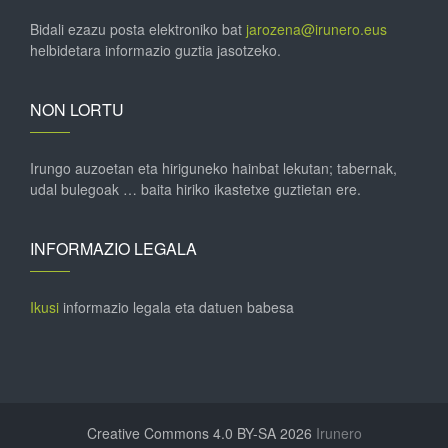
Bidali ezazu posta elektroniko bat
jarozena@irunero.eus
helbidetara informazio guztia jasotzeko.
NON LORTU
Irungo auzoetan eta hiriguneko hainbat lekutan; tabernak,
udal bulegoak … baita hiriko ikastetxe guztietan ere.
INFORMAZIO LEGALA
Ikusi
informazio legala eta datuen babesa
Creative Commons 4.0 BY-SA 2026
Irunero