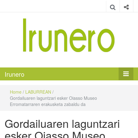
Irunero
Irungo euskarazko aldizkaria
Irunero
Home
/
LABURREAN
/
Gordailuaren laguntzari esker Oiasso Museo
Erromatarraren erakusketa zabaldu da
Gordailuaren laguntzari
esker Oiasso Museo