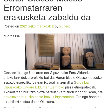
Erromatarraren
erakusketa zabaldu da
Posted on
2021(e)ko martxoak 2
by
Irunero
“Gordailua
Oiasson” Irungo Udalaren eta Gipuzkoako Foru Aldundiaren
arteko lankidetza-proiektu bat da. Haren bidez, Oiasso museoko
espazio espezifiko batean ikusgai jartzen dira G
ordailua
Gipuzkoako Ondare Bildumen Zentroko
pieza etnografikoak.
Txokolateari buruzko pieza batzuk ekarri ziren lehen trukean, eta
artzaintzari buruzko beste batzuk bigarrenean
. Oraingo honetan,
hiru hilarri kristau datoz Oiassora.