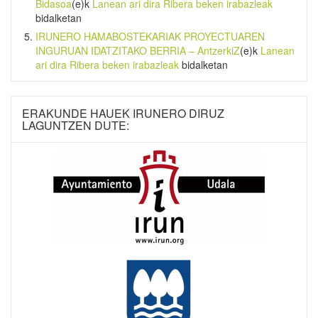
Bidasoa
(e)k
Lanean ari dira Ribera beken irabazleak
bidalketan
IRUNERO HAMABOSTEKARIAK PROYECTUAREN
INGURUAN IDATZITAKO BERRIA – AntzerkiZ
(e)k
Lanean
ari dira Ribera beken irabazleak
bidalketan
ERAKUNDE HAUEK IRUNERO DIRUZ
LAGUNTZEN DUTE: