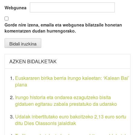
Webgunea
Gorde nire izena, emaila eta webgunea bilatzaile honetan
komentatzen dudan hurrengorako.
AZKEN BIDALKETAK
Euskararen birika berria Irungo kaleetan: ‘Kalean Bai’
plana
Irungo historia eta ondarea ezagutzeko bisita
gidatuen egitarau zabala prestatuko da udarako
Udalak inbertitutako euro bakoitzeko 2,13 euro sortu
ditu Dies Oiassonis jaialdiak