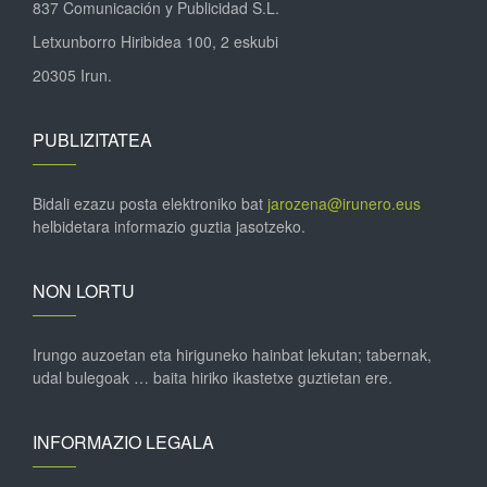
837 Comunicación y Publicidad S.L.
Letxunborro Hiribidea 100, 2 eskubi
20305 Irun.
PUBLIZITATEA
Bidali ezazu posta elektroniko bat
jarozena@irunero.eus
helbidetara informazio guztia jasotzeko.
NON LORTU
Irungo auzoetan eta hiriguneko hainbat lekutan; tabernak,
udal bulegoak … baita hiriko ikastetxe guztietan ere.
INFORMAZIO LEGALA