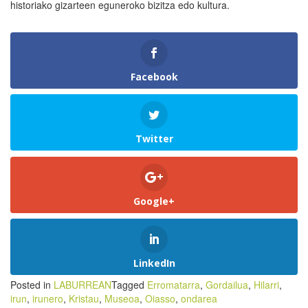
historiako gizarteen eguneroko bizitza edo kultura.
Facebook
Twitter
Google+
LinkedIn
Posted in
LABURREAN
Tagged
Erromatarra
,
Gordailua
,
Hilarri
,
irun
,
irunero
,
Kristau
,
Museoa
,
Oiasso
,
ondarea