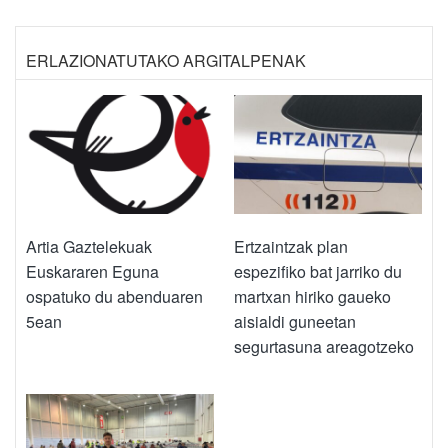
ERLAZIONATUTAKO ARGITALPENAK
Artia Gaztelekuak
Ertzaintzak plan
Euskararen Eguna
espezifiko bat jarriko du
ospatuko du abenduaren
martxan hiriko gaueko
5ean
aisialdi guneetan
segurtasuna areagotzeko