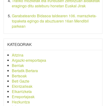
Trafiko mozketak eta Irunbusen zerbitzuan aldaketak
eragingo ditu asteburu honetan Euskal Jirak
Garabateando Bidasoa taldearen 106. marrazketa-
topaketa egingo da abuztuaren 16an Mendibil
parkean
KATEGORIAK
Aitzina
Argazki-erreportajea
Berriak
Bertatik Bertara
Bertsoak
Beti Gazte
Ekintzaileak
Elkarrizketa
Erreportajeak
Hezkuntza