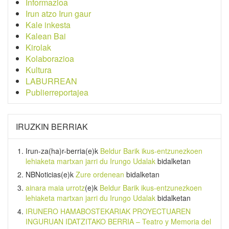
Informazioa
Irun atzo Irun gaur
Kale inkesta
Kalean Bai
Kirolak
Kolaborazioa
Kultura
LABURREAN
Publierreportajea
IRUZKIN BERRIAK
Irun-za(ha)r-berria
(e)k
Beldur Barik ikus-entzunezkoen
lehiaketa martxan jarri du Irungo Udalak
bidalketan
NBNoticias
(e)k
Zure ordenean
bidalketan
ainara maia urrotz
(e)k
Beldur Barik ikus-entzunezkoen
lehiaketa martxan jarri du Irungo Udalak
bidalketan
IRUNERO HAMABOSTEKARIAK PROYECTUAREN
INGURUAN IDATZITAKO BERRIA – Teatro y Memoria del