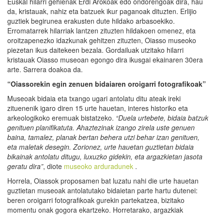
Euskal hilarri gehienak Erdi Arokoak edo ondorengoak dira, hau
da, kristauak, nahiz eta batzuek ikur paganoak dituzten. Erlijio
guztiek begirunea erakusten dute hildako arbasoekiko.
Erromatarrek hilarriak lantzen zituzten hildakoen omenez, eta
oroitzapenezko idazkunak gehitzen zituzten, Oiasso museoko
piezetan ikus daitekeen bezala. Gordailuak utzitako hilarri
kristauak Oiasso museoan egongo dira ikusgai ekainaren 30era
arte. Sarrera doakoa da.
“Oiassorekin egin zenuen bidaiaren oroigarri fotografikoak”
Museoak bidaia eta txango ugari antolatu ditu ateak ireki
zituenenik igaro diren 15 urte hauetan, interes historiko eta
arkeologikoko eremuak bistatzeko.
“Duela urtebete, bidaia batzuk
genituen planifikatuta. Ahaztezinak izango zirela uste genuen
baina, tamalez, planak bertan behera utzi behar izan genituen,
eta maletak desegin. Zorionez, urte hauetan guztietan bidaia
bikainak antolatu ditugu, luxuzko gidekin, eta argazkietan jasota
geratu dira”
, diote
museoko arduradunek
.
Horrela, Oiassok proposamen bat luzatu nahi die urte hauetan
guztietan museoak antolatutako bidaietan parte hartu dutenei:
beren oroigarri fotografikoak gurekin partekatzea, bizitako
momentu onak gogora ekartzeko. Horretarako, argazkiak