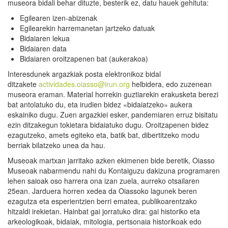
museora bidali behar dituzte, besterik ez, datu hauek gehituta:
Egilearen izen-abizenak
Egilearekin harremanetan jartzeko datuak
Bidaiaren lekua
Bidaiaren data
Bidaiaren oroitzapenen bat (aukerakoa)
Interesdunek argazkiak posta elektronikoz bidal
ditzakete
actividades.oiasso@irun.org
helbidera, edo zuzenean
museora eraman. Material horrekin guztiarekin erakusketa berezi
bat antolatuko du, eta irudien bidez «bidaiatzeko» aukera
eskainiko dugu. Zuen argazkiei esker, pandemiaren erruz bisitatu
ezin ditzakegun tokietara bidaiatuko dugu. Oroitzapenen bidez
ezagutzeko, amets egiteko eta, batik bat, dibertitzeko modu
berriak bilatzeko unea da hau.
Museoak martxan jarritako azken ekimenen bide beretik, Oiasso
Museoak nabarmendu nahi du Kontaiguzu dakizuna programaren
lehen saioak oso harrera ona izan zuela, aurreko otsailaren
25ean. Jarduera horren xedea da Oiassoko lagunek beren
ezagutza eta esperientzien berri ematea, publikoarentzako
hitzaldi irekietan. Hainbat gai jorratuko dira: gai historiko eta
arkeologikoak, bidaiak, mitologia, pertsonaia historikoak edo