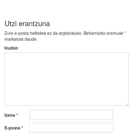
Utzi erantzuna
Zure e-posta helbidea ez da argitaratuko.
Beharrezko eremuak
*
markatuta daude
Iruzkin
Izena
*
E-posta
*