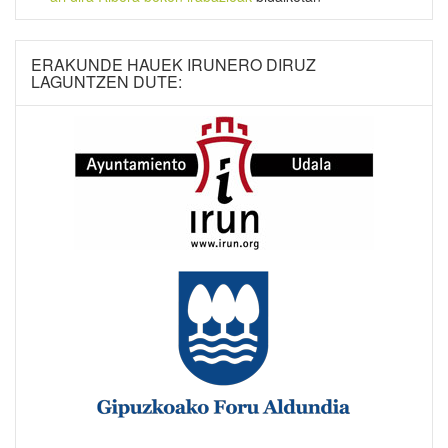
ERAKUNDE HAUEK IRUNERO DIRUZ
LAGUNTZEN DUTE: