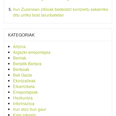
Irun Zuzenean zikloak bederatzi kontzertu eskainiko
ditu urriko bost larunbatetan
KATEGORIAK
Aitzina
Argazki-erreportajea
Berriak
Bertatik Bertara
Bertsoak
Beti Gazte
Ekintzaileak
Elkarrizketa
Erreportajeak
Hezkuntza
Informazioa
Irun atzo Irun gaur
Kale inkesta