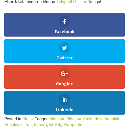
Elkarrizketa osoaren bideoa
Txingudi Onlinen
ikusgai.
Facebook
Twitter
Google+
LinkedIn
Posted in
Kirolak
Tagged
bidasoa
,
Bidasoa Vuelo
,
delta hegalak
,
Hegaldiak
,
irun
,
irunero
,
kirolak
,
Parapente