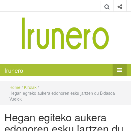
Irunero
Irungo euskarazko aldizkaria
Irunero
Home
/
Kirolak
/
Hegan egiteko aukera edonoren esku jartzen du Bidasoa
Vuelok
Hegan egiteko aukera
edonoren esku jartzen du