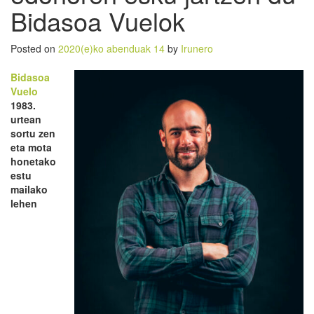
Bidasoa Vuelok
Posted on
2020(e)ko abenduak 14
by
Irunero
Bidasoa
Vuelo
1983.
urtean
sortu zen
eta mota
honetako
estu
mailako
lehen