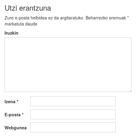
Utzi erantzuna
Zure e-posta helbidea ez da argitaratuko.
Beharrezko eremuak
*
markatuta daude
Iruzkin
Izena
*
E-posta
*
Webgunea