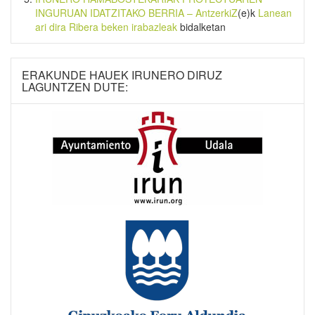
INGURUAN IDATZITAKO BERRIA – AntzerkiZ
(e)k
Lanean
ari dira Ribera beken irabazleak
bidalketan
ERAKUNDE HAUEK IRUNERO DIRUZ
LAGUNTZEN DUTE: