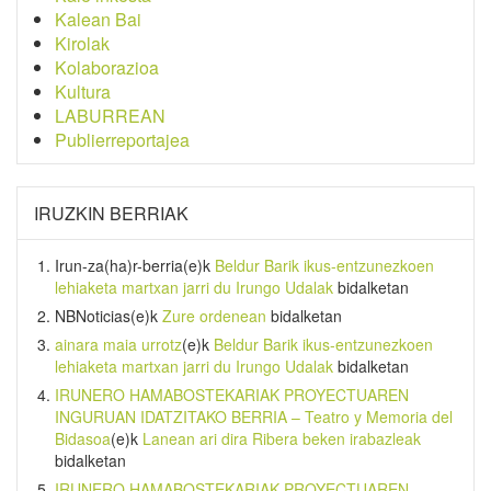
Kalean Bai
Kirolak
Kolaborazioa
Kultura
LABURREAN
Publierreportajea
IRUZKIN BERRIAK
Irun-za(ha)r-berria
(e)k
Beldur Barik ikus-entzunezkoen
lehiaketa martxan jarri du Irungo Udalak
bidalketan
NBNoticias
(e)k
Zure ordenean
bidalketan
ainara maia urrotz
(e)k
Beldur Barik ikus-entzunezkoen
lehiaketa martxan jarri du Irungo Udalak
bidalketan
IRUNERO HAMABOSTEKARIAK PROYECTUAREN
INGURUAN IDATZITAKO BERRIA – Teatro y Memoria del
Bidasoa
(e)k
Lanean ari dira Ribera beken irabazleak
bidalketan
IRUNERO HAMABOSTEKARIAK PROYECTUAREN