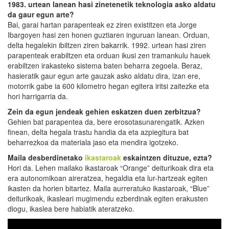
1983. urtean lanean hasi zinetenetik teknologia asko aldatu
da gaur egun arte?
Bai, garai hartan parapenteak ez ziren existitzen eta Jorge
Ibargoyen hasi zen honen guztiaren inguruan lanean. Orduan,
delta hegalekin ibiltzen ziren bakarrik. 1992. urtean hasi ziren
parapenteak erabiltzen eta orduan ikusi zen tramankulu hauek
erabiltzen irakasteko sistema baten beharra zegoela. Beraz,
hasieratik gaur egun arte gauzak asko aldatu dira, izan ere,
motorrik gabe ia 600 kilometro hegan egitera iritsi zaitezke eta
hori harrigarria da.
Zein da egun jendeak gehien eskatzen duen zerbitzua?
Gehien bat parapentea da, bere erosotasunarengatik. Azken
finean, delta hegala trastu handia da eta azpiegitura bat
beharrezkoa da materiala jaso eta mendira igotzeko.
Maila desberdinetako
ikastaroak
eskaintzen dituzue, ezta?
Hori da. Lehen mailako ikastaroak “Orange” deiturikoak dira eta
era autonomikoan aireratzea, hegaldia eta lur-hartzeak egiten
ikasten da horien bitartez. Maila aurreratuko ikastaroak, “Blue”
deiturikoak, ikasleari mugimendu ezberdinak egiten erakusten
diogu, ikaslea bere habiatik ateratzeko.