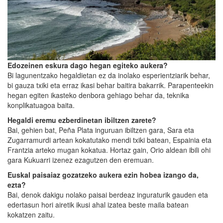
Edozeinen eskura dago hegan egiteko aukera?
Bi lagunentzako hegaldietan ez da inolako esperientziarik behar,
bi gauza txiki eta erraz ikasi behar baitira bakarrik. Parapenteekin
hegan egiten ikasteko denbora gehiago behar da, teknika
konplikatuagoa baita.
Hegaldi eremu ezberdinetan ibiltzen zarete?
Bai, gehien bat, Peña Plata inguruan ibiltzen gara, Sara eta
Zugarramurdi artean kokatutako mendi txiki batean, Espainia eta
Frantzia arteko mugan kokatua. Hortaz gain, Orio aldean ibili ohi
gara Kukuarri izenez ezagutzen den eremuan.
Euskal paisaiaz gozatzeko aukera ezin hobea izango da,
ezta?
Bai, denok dakigu nolako paisai berdeaz inguraturik gauden eta
edertasun hori airetik ikusi ahal izatea beste maila batean
kokatzen zaitu.