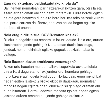
Eguraldiak zeharo baldintzatutako kirola da?
Bai, hemen normalean ipar haizearekin ibiltzen gara, otsaila eta
azaro artean eman ohi den haize motarekin. Lurra berotu egiten
da eta gora botatzen duen aire bero hori itsasoko haizeak xurgatu
eta iparra sartzen da. Beraz, hori izan ohi da hegan egiteko
denboraldi onena.
Nola eragin dizue zuei COVID-19aren krisiak?
Bi lekuko hegaldiak turismoarekin loturik daude. Hala ere, aurten
ikastaroetan jende gehiagok izena eman duela ikusi dugu,
jendeak hemen ekintzak egiteko gogoak dauzkala nabaritu
baitugu.
Nola ikusten duzue etorkizuna zerumugan?
Azken urte hauetan mundu mailako txapelketa asko antolatu
direla ikusi dugu eta horrek jendea kirol honetara gehiago
hurbiltzea eragin duela ikusi dugu. Hortaz gain, egun mendi bat
hegan egiten jaisteko 2 kiloko ekipoak dauzkagu, normalean
mendira hegan egitera doan jendeak pisu gehiago eraman ohi
duen bitartean. Horrek, edozein mendira igo eta hegan egiten
jaisteko aukera ematen du, jende gehiago erakarriz.