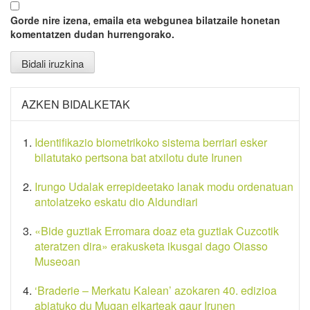
Gorde nire izena, emaila eta webgunea bilatzaile honetan
komentatzen dudan hurrengorako.
AZKEN BIDALKETAK
Identifikazio biometrikoko sistema berriari esker
bilatutako pertsona bat atxilotu dute Irunen
Irungo Udalak errepideetako lanak modu ordenatuan
antolatzeko eskatu dio Aldundiari
«Bide guztiak Erromara doaz eta guztiak Cuzcotik
ateratzen dira» erakusketa ikusgai dago Oiasso
Museoan
‘Braderie – Merkatu Kalean’ azokaren 40. edizioa
abiatuko du Mugan elkarteak gaur Irunen