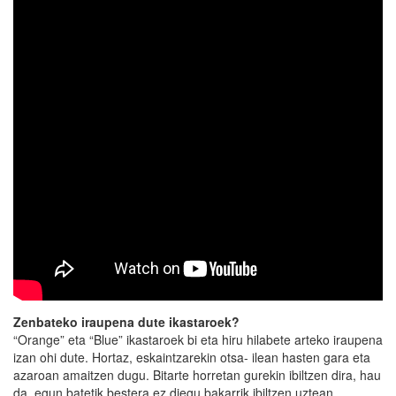
Zenbateko iraupena dute ikastaroek?
“Orange” eta “Blue” ikastaroek bi eta hiru hilabete arteko iraupena
izan ohi dute. Hortaz, eskaintzarekin otsa- ilean hasten gara eta
azaroan amaitzen dugu. Bitarte horretan gurekin ibiltzen dira, hau
da, egun batetik bestera ez diegu bakarrik ibiltzen uztean,