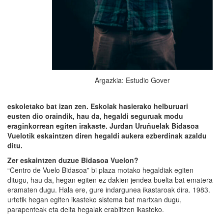
Argazkia: Estudio Gover
eskoletako bat izan zen. Eskolak hasierako helburuari
eusten dio oraindik, hau da, hegaldi seguruak modu
eraginkorrean egiten irakaste. Jurdan Uruñuelak Bidasoa
Vuelotik eskaintzen diren hegaldi aukera ezberdinak azaldu
ditu.
Zer eskaintzen duzue Bidasoa Vuelon?
“Centro de Vuelo Bidasoa” bi plaza motako hegaldiak egiten
ditugu, hau da, hegan egiten ez dakien jendea buelta bat ematera
eramaten dugu. Hala ere, gure indargunea ikastaroak dira. 1983.
urtetik hegan egiten ikasteko sistema bat martxan dugu,
parapenteak eta delta hegalak erabiltzen ikasteko.