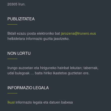
20305 Irun.
PUBLIZITATEA
Bidali ezazu posta elektroniko bat
jarozena@irunero.eus
helbidetara informazio guztia jasotzeko.
NON LORTU
Irungo auzoetan eta hiriguneko hainbat lekutan; tabernak,
udal bulegoak … baita hiriko ikastetxe guztietan ere.
INFORMAZIO LEGALA
Ikusi
informazio legala eta datuen babesa