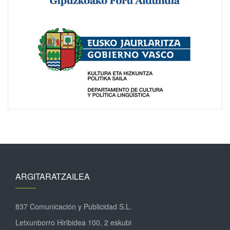
ARGITARATZAILEA
837 Comunicación y Publicidad S.L.
Letxunborro Hiribidea 100, 2 eskubi