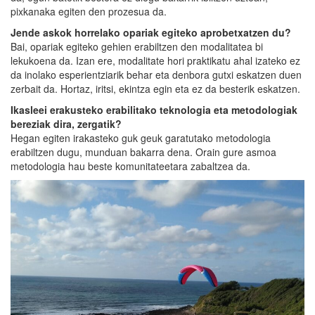
pixkanaka egiten den prozesua da.
Jende askok horrelako opariak egiteko aprobetxatzen du?
Bai, opariak egiteko gehien erabiltzen den modalitatea bi
lekukoena da. Izan ere, modalitate hori praktikatu ahal izateko ez
da inolako esperientziarik behar eta denbora gutxi eskatzen duen
zerbait da. Hortaz, iritsi, ekintza egin eta ez da besterik eskatzen.
Ikasleei erakusteko erabilitako teknologia eta metodologiak
bereziak dira, zergatik?
Hegan egiten irakasteko guk geuk garatutako metodologia
erabiltzen dugu, munduan bakarra dena. Orain gure asmoa
metodologia hau beste komunitateetara zabaltzea da.