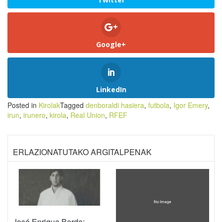
Google+
LinkedIn
Posted in
Kirolak
Tagged
denboraldi hasiera
,
futbola
,
Igor Emery
,
irun
,
irunero
,
kirola
,
Real Union
,
RFEF
ERLAZIONATUTAKO ARGITALPENAK
José Enrique Borda: