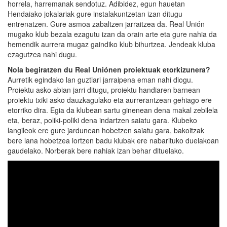
horrela, harremanak sendotuz. Adibidez, egun hauetan
Hendaiako jokalariak gure instalakuntzetan izan ditugu
entrenatzen. Gure asmoa zabaltzen jarraitzea da. Real Unión
mugako klub bezala ezagutu izan da orain arte eta gure nahia da
hemendik aurrera mugaz gaindiko klub bihurtzea. Jendeak kluba
ezagutzea nahi dugu.
Nola begiratzen du Real Uniónen proiektuak etorkizunera?
Aurretik egindako lan guztiari jarraipena eman nahi diogu.
Proiektu asko abian jarri ditugu, proiektu handiaren barnean
proiektu txiki asko dauzkagulako eta aurrerantzean gehiago ere
etorriko dira. Egia da klubean sartu ginenean dena makal zebilela
eta, beraz, poliki-poliki dena indartzen saiatu gara. Klubeko
langileok ere gure jardunean hobetzen saiatu gara, bakoitzak
bere lana hobetzea lortzen badu klubak ere nabarituko duelakoan
gaudelako. Norberak bere nahiak izan behar dituelako.