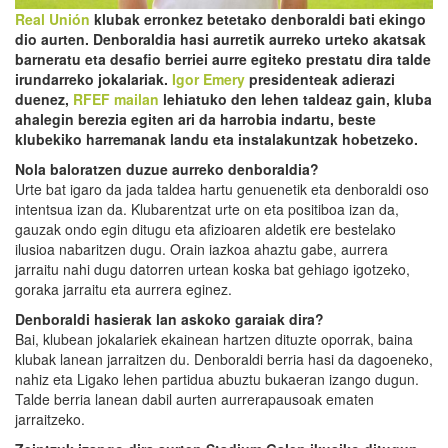
Real Unión
klubak erronkez betetako denboraldi bati ekingo
dio aurten. Denboraldia hasi aurretik aurreko urteko akatsak
barneratu eta desafio berriei aurre egiteko prestatu dira talde
irundarreko jokalariak.
Igor Emery
presidenteak adierazi
duenez,
RFEF mailan
lehiatuko den lehen taldeaz gain, kluba
ahalegin berezia egiten ari da harrobia indartu, beste
klubekiko harremanak landu eta instalakuntzak hobetzeko.
Nola baloratzen duzue aurreko denboraldia?
Urte bat igaro da jada taldea hartu genuenetik eta denboraldi oso
intentsua izan da. Klubarentzat urte on eta positiboa izan da,
gauzak ondo egin ditugu eta afizioaren aldetik ere bestelako
ilusioa nabaritzen dugu. Orain iazkoa ahaztu gabe, aurrera
jarraitu nahi dugu datorren urtean koska bat gehiago igotzeko,
goraka jarraitu eta aurrera eginez.
Denboraldi hasierak lan askoko garaiak dira?
Bai, klubean jokalariek ekainean hartzen dituzte oporrak, baina
klubak lanean jarraitzen du. Denboraldi berria hasi da dagoeneko,
nahiz eta Ligako lehen partidua abuztu bukaeran izango dugun.
Talde berria lanean dabil aurten aurrerapausoak ematen
jarraitzeko.