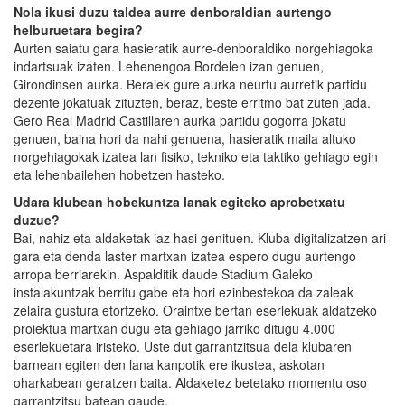
Nola ikusi duzu taldea aurre denboraldian aurtengo
helburuetara begira?
Aurten saiatu gara hasieratik aurre-denboraldiko norgehiagoka
indartsuak izaten. Lehenengoa Bordelen izan genuen,
Girondinsen aurka. Beraiek gure aurka neurtu aurretik partidu
dezente jokatuak zituzten, beraz, beste erritmo bat zuten jada.
Gero Real Madrid Castillaren aurka partidu gogorra jokatu
genuen, baina hori da nahi genuena, hasieratik maila altuko
norgehiagokak izatea lan fisiko, tekniko eta taktiko gehiago egin
eta lehenbailehen hobetzen hasteko.
Udara klubean hobekuntza lanak egiteko aprobetxatu
duzue?
Bai, nahiz eta aldaketak iaz hasi genituen. Kluba digitalizatzen ari
gara eta denda laster martxan izatea espero dugu aurtengo
arropa berriarekin. Aspalditik daude Stadium Galeko
instalakuntzak berritu gabe eta hori ezinbestekoa da zaleak
zelaira gustura etortzeko. Oraintxe bertan eserlekuak aldatzeko
proiektua martxan dugu eta gehiago jarriko ditugu 4.000
eserlekuetara iristeko. Uste dut garrantzitsua dela klubaren
barnean egiten den lana kanpotik ere ikustea, askotan
oharkabean geratzen baita. Aldaketez betetako momentu oso
garrantzitsu batean gaude.