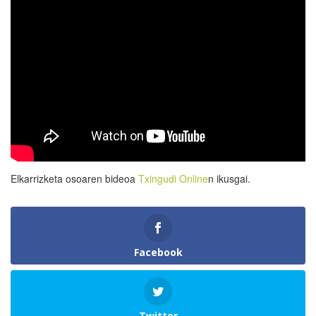
Elkarrizketa osoaren bideoa
Txingudi Online
n ikusgai.
Facebook
Twitter