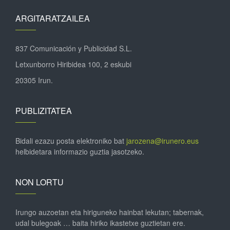
ARGITARATZAILEA
837 Comunicación y Publicidad S.L.
Letxunborro Hiribidea 100, 2 eskubi
20305 Irun.
PUBLIZITATEA
Bidali ezazu posta elektroniko bat
jarozena@irunero.eus
helbidetara informazio guztia jasotzeko.
NON LORTU
Irungo auzoetan eta hiriguneko hainbat lekutan; tabernak,
udal bulegoak … baita hiriko ikastetxe guztietan ere.