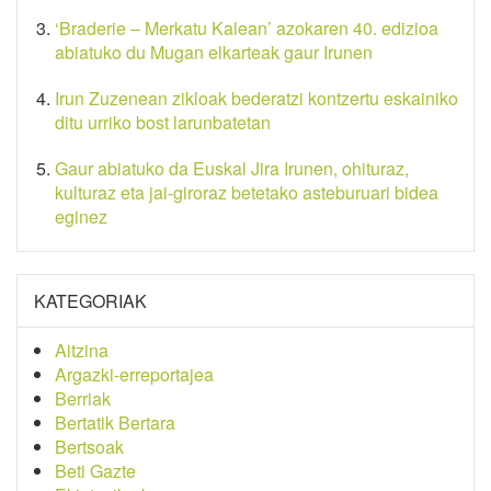
‘Braderie – Merkatu Kalean’ azokaren 40. edizioa
abiatuko du Mugan elkarteak gaur Irunen
Irun Zuzenean zikloak bederatzi kontzertu eskainiko
ditu urriko bost larunbatetan
Gaur abiatuko da Euskal Jira Irunen, ohituraz,
kulturaz eta jai-giroraz betetako asteburuari bidea
eginez
KATEGORIAK
Aitzina
Argazki-erreportajea
Berriak
Bertatik Bertara
Bertsoak
Beti Gazte