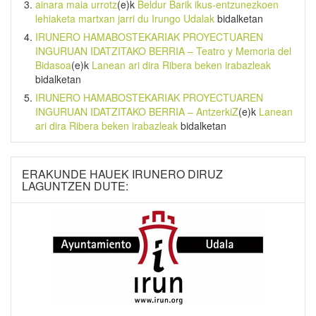
ainara maia urrotz
(e)k
Beldur Barik ikus-entzunezkoen
lehiaketa martxan jarri du Irungo Udalak
bidalketan
IRUNERO HAMABOSTEKARIAK PROYECTUAREN
INGURUAN IDATZITAKO BERRIA – Teatro y Memoria del
Bidasoa
(e)k
Lanean ari dira Ribera beken irabazleak
bidalketan
IRUNERO HAMABOSTEKARIAK PROYECTUAREN
INGURUAN IDATZITAKO BERRIA – AntzerkiZ
(e)k
Lanean
ari dira Ribera beken irabazleak
bidalketan
ERAKUNDE HAUEK IRUNERO DIRUZ
LAGUNTZEN DUTE: