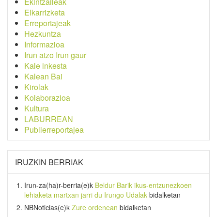
Ekintzaileak
Elkarrizketa
Erreportajeak
Hezkuntza
Informazioa
Irun atzo Irun gaur
Kale inkesta
Kalean Bai
Kirolak
Kolaborazioa
Kultura
LABURREAN
Publierreportajea
IRUZKIN BERRIAK
Irun-za(ha)r-berria
(e)k
Beldur Barik ikus-entzunezkoen
lehiaketa martxan jarri du Irungo Udalak
bidalketan
NBNoticias
(e)k
Zure ordenean
bidalketan