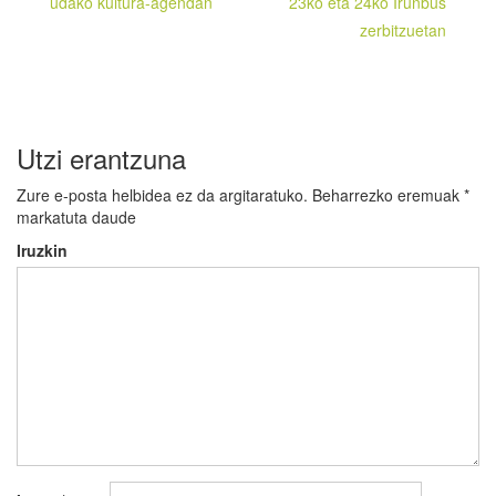
udako kultura-agendan
23ko eta 24ko Irunbus
zerbitzuetan
Utzi erantzuna
Zure e-posta helbidea ez da argitaratuko.
Beharrezko eremuak
*
markatuta daude
Iruzkin