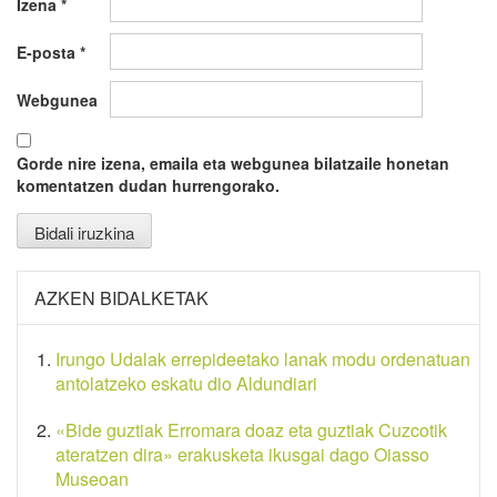
Izena
*
E-posta
*
Webgunea
Gorde nire izena, emaila eta webgunea bilatzaile honetan
komentatzen dudan hurrengorako.
AZKEN BIDALKETAK
Irungo Udalak errepideetako lanak modu ordenatuan
antolatzeko eskatu dio Aldundiari
«Bide guztiak Erromara doaz eta guztiak Cuzcotik
ateratzen dira» erakusketa ikusgai dago Oiasso
Museoan