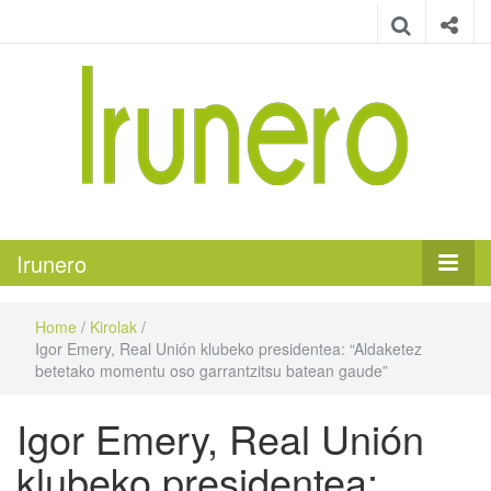
Irunero
Irungo euskarazko aldizkaria
Irunero
Home
/
Kirolak
/
Igor Emery, Real Unión klubeko presidentea: “Aldaketez
betetako momentu oso garrantzitsu batean gaude”
Igor Emery, Real Unión
klubeko presidentea: