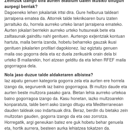
Zeintzuk izango dira aurten Stadium Galen ikusiko ditugun
aurpegi berriak?
Dagoeneko lehen jokalariak iritsi dira. Gure helburua taldeari
jarraipena ematea da. Aitorrek talde teknikoaren buru izaten
jarraituko du, horrela aurreko urteko lanari jarraipena emateko.
Aurten jokalari berriekin aurreko urteko hutsuneak bete eta
zailtasunak gainditu nahi genituen. Aurtengo exijentziak kontuan
hartuta, maila berria izanda, hobetu beharreko gauzak ikusi
genituen jokalarien profilari dagokionez. Iaz egiztatu genuen
maila oso gogorra dela eta ez duela zerikusirik orain dela bi
urteko B mailarekin, hori atzean gelditu da eta lehen RFEF maila
gogorragoa dela.
Nola jaso duzue talde aldaketaren albistea?
Iaz aipatu genuen kategoria gogorra zela eta aurten ere horrela
izango da, seguruenik iaz baino gogorragoa. Bi multzo daude eta
aurten beste multzora pasako gara. Bietan lehia aurreko urtekoa
baino gogorragoa izango da. Kasu honetan, iazko multzoarekin
konparatuta, talde berri asko izango ditugu eta Mediterraneoan
dauden taldeak oso indartsuak dira. Beraz, berdin du bietako zein
multzotan gauden, gogorra izango da eta oso zorrotza.
Horregatik, argi geneukan batez ere guk hobetu behar genuela
eta, hortik aurrera, besteen aurka lehiatzea tokatzen da.