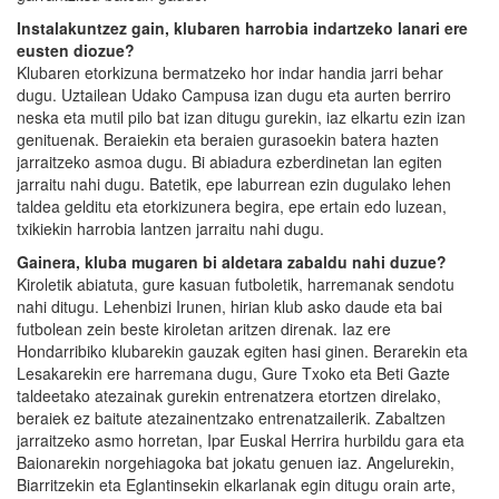
Instalakuntzez gain, klubaren harrobia indartzeko lanari ere
eusten diozue?
Klubaren etorkizuna bermatzeko hor indar handia jarri behar
dugu. Uztailean Udako Campusa izan dugu eta aurten berriro
neska eta mutil pilo bat izan ditugu gurekin, iaz elkartu ezin izan
genituenak. Beraiekin eta beraien gurasoekin batera hazten
jarraitzeko asmoa dugu. Bi abiadura ezberdinetan lan egiten
jarraitu nahi dugu. Batetik, epe laburrean ezin dugulako lehen
taldea gelditu eta etorkizunera begira, epe ertain edo luzean,
txikiekin harrobia lantzen jarraitu nahi dugu.
Gainera, kluba mugaren bi aldetara zabaldu nahi duzue?
Kiroletik abiatuta, gure kasuan futboletik, harremanak sendotu
nahi ditugu. Lehenbizi Irunen, hirian klub asko daude eta bai
futbolean zein beste kiroletan aritzen direnak. Iaz ere
Hondarribiko klubarekin gauzak egiten hasi ginen. Berarekin eta
Lesakarekin ere harremana dugu, Gure Txoko eta Beti Gazte
taldeetako atezainak gurekin entrenatzera etortzen direlako,
beraiek ez baitute atezainentzako entrenatzailerik. Zabaltzen
jarraitzeko asmo horretan, Ipar Euskal Herrira hurbildu gara eta
Baionarekin norgehiagoka bat jokatu genuen iaz. Angelurekin,
Biarritzekin eta Eglantinsekin elkarlanak egin ditugu orain arte,