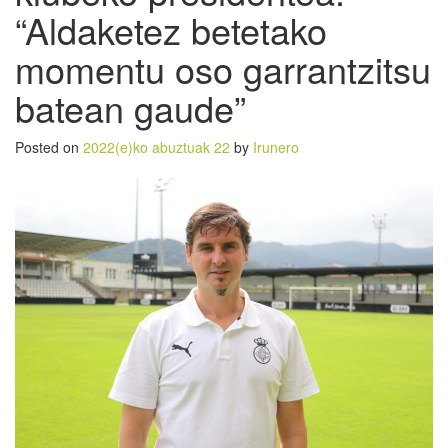
“Aldaketez betetako
momentu oso garrantzitsu
batean gaude”
Posted on
2022(e)ko abuztuak 22
by
Irunero