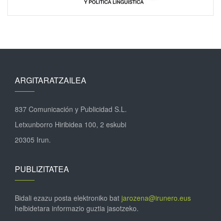
ARGITARATZAILEA
837 Comunicación y Publicidad S.L.
Letxunborro Hiribidea 100, 2 eskubi
20305 Irun.
PUBLIZITATEA
Bidali ezazu posta elektroniko bat
jarozena@irunero.eus
helbidetara informazio guztia jasotzeko.