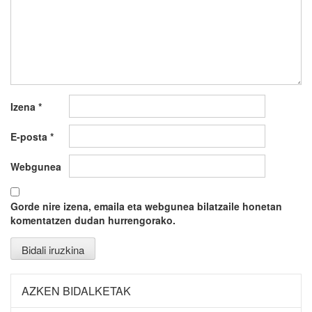
Izena
*
E-posta
*
Webgunea
Gorde nire izena, emaila eta webgunea bilatzaile honetan
komentatzen dudan hurrengorako.
AZKEN BIDALKETAK