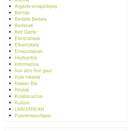
Argazki-erreportajea
Berriak
Bertatik Bertara
Bertsoak
Beti Gazte
Ekintzaileak
Elkarrizketa
Erreportajeak
Hezkuntza
Informazioa
Irun atzo Irun gaur
Kale inkesta
Kalean Bai
Kirolak
Kolaborazioa
Kultura
LABURREAN
Publierreportajea