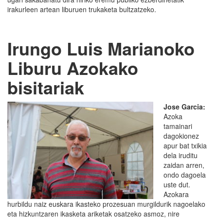
irakurleen artean liburuen trukaketa bultzatzeko.
Irungo Luis Marianoko
Liburu Azokako
bisitariak
Jose Garcia:
Azoka
tamainari
dagokionez
apur bat txikia
dela iruditu
zaidan arren,
ondo dagoela
uste dut.
Azokara
hurbildu naiz euskara ikasteko prozesuan murgildurik nagoelako
eta hizkuntzaren ikasketa ariketak osatzeko asmoz, nire