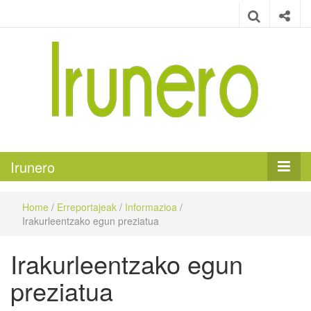
Irunero
Irungo euskarazko aldizkaria
Irunero
Home
/
Erreportajeak
/
Informazioa
/
Irakurleentzako egun preziatua
Irakurleentzako egun
preziatua