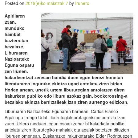
Posted on
2019(e)ko maiatzak 7
by
Irunero
Apirilaren
23an,
munduko
hainbat
bazterretan
bezalaxe,
Liburuaren
Nazioarteko
Eguna ospatu
zen Irunen.
Irakurleentzat zeresan handia duen egun berezi honetan
literaturaren inguruko ekintza ugari antolatu ziren hirian.
Horien artean, urtetik urtera liburutegian antolatzen diren
irakurketa publiko edo liburu azokaz gain, bookcrossing-a
bezalako ekintza berritzaileak izan ziren aurtengo edizioan.
Liburuaren Nazioarteko Egunaren barnean, Carlos Blanco
Aguinaga Irungo Udal Liburutegiak protagonismo berezia izan
zuen. Urtero moduan, egun osoan zehar bi irakurketa publiko
antolatu ziren liburutegiko mahaiak eta apalak betetzen dituzten
liburuen omenean. Euskarazko irakurketarako Eider Rodriguezen