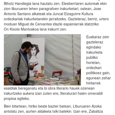
Bihotz Handiegia lana hautatu zen. Eleeberriaren autoreak ekin
zion liburuaren lehen paragrafoen irakurketari, ostean, Jose
Antonio Santano alkateak eta Juncal Eizaguirre Kultura
ordezkariak irakurketarekin jarraitzeko. Gazteleraz, berriz, urtero
moduan Miguel de Cervantes idazle espainiarrak idatziriko
On Kixote Mantxakoa lana irakurri zen.
Euskaraz zein
gazteleraz
egindako
irakurketa
publiko
horietan,
ordezkari
politikoez gain,
egunean zehar
hiritarrek
esaldiak bereganatu eta bi obra literario hauek ozenean
irakurtzeko aukera izan zuten ere, literaturari haien omenaldi
propioa egiteko.
Bien bitartean, hiriko beste bazter batean, Liburuaren Azoka
antolatu zen, aurten aldaketa txiki batekin. Izan ere, Zabaltza