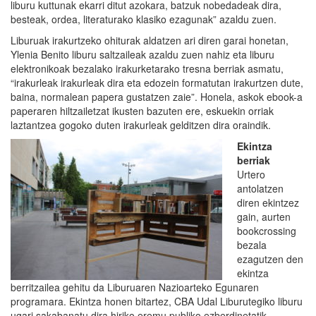
liburu kuttunak ekarri ditut azokara, batzuk nobedadeak dira,
besteak, ordea, literaturako klasiko ezagunak” azaldu zuen.
Liburuak irakurtzeko ohiturak aldatzen ari diren garai honetan,
Ylenia Benito liburu saltzaileak azaldu zuen nahiz eta liburu
elektronikoak bezalako irakurketarako tresna berriak asmatu,
“irakurleak irakurleak dira eta edozein formatutan irakurtzen dute,
baina, normalean papera gustatzen zaie”. Honela, askok ebook-a
paperaren hiltzailetzat ikusten bazuten ere, eskuekin orriak
laztantzea gogoko duten irakurleak gelditzen dira oraindik.
Ekintza
berriak
Urtero
antolatzen
diren ekintzez
gain, aurten
bookcrossing
bezala
ezagutzen den
ekintza
berritzailea gehitu da Liburuaren Nazioarteko Egunaren
programara. Ekintza honen bitartez, CBA Udal Liburutegiko liburu
ugari sakabanatu dira hiriko eremu publiko ezberdinetatik