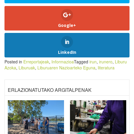
Google+
LinkedIn
Posted in
Erreportajeak
,
Informazioa
Tagged
irun
,
irunero
,
Liburu
Azoka
,
Liburuak
,
Liburuaren Nazioarteko Eguna
,
literatura
ERLAZIONATUTAKO ARGITALPENAK