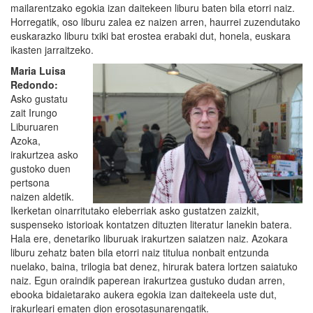
mailarentzako egokia izan daitekeen liburu baten bila etorri naiz.
Horregatik, oso liburu zalea ez naizen arren, haurrei zuzendutako
euskarazko liburu txiki bat erostea erabaki dut, honela, euskara
ikasten jarraitzeko.
Maria Luisa
Redondo:
Asko gustatu
zait Irungo
Liburuaren
Azoka,
irakurtzea asko
gustoko duen
pertsona
naizen aldetik.
Ikerketan oinarritutako eleberriak asko gustatzen zaizkit,
suspenseko istorioak kontatzen dituzten literatur lanekin batera.
Hala ere, denetariko liburuak irakurtzen saiatzen naiz. Azokara
liburu zehatz baten bila etorri naiz titulua nonbait entzunda
nuelako, baina, trilogia bat denez, hirurak batera lortzen saiatuko
naiz. Egun oraindik paperean irakurtzea gustuko dudan arren,
ebooka bidaietarako aukera egokia izan daitekeela uste dut,
irakurleari ematen dion erosotasunarengatik.