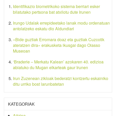
Identifikazio biometrikoko sistema berriari esker
bilatutako pertsona bat atxilotu dute Irunen
Irungo Udalak errepideetako lanak modu ordenatuan
antolatzeko eskatu dio Aldundiari
«Bide guztiak Erromara doaz eta guztiak Cuzcotik
ateratzen dira» erakusketa ikusgai dago Oiasso
Museoan
‘Braderie – Merkatu Kalean’ azokaren 40. edizioa
abiatuko du Mugan elkarteak gaur Irunen
Irun Zuzenean zikloak bederatzi kontzertu eskainiko
ditu urriko bost larunbatetan
KATEGORIAK
Aitzina