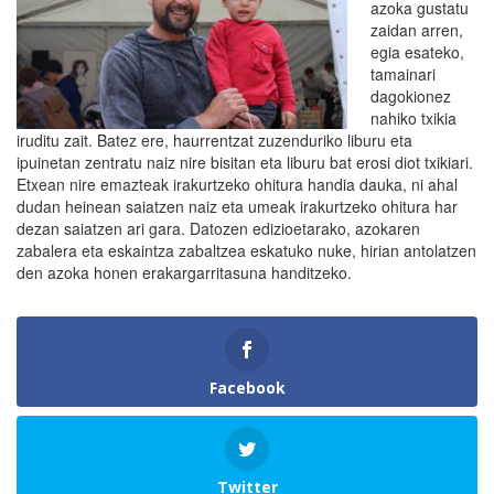
azoka gustatu
zaidan arren,
egia esateko,
tamainari
dagokionez
nahiko txikia
iruditu zait. Batez ere, haurrentzat zuzenduriko liburu eta
ipuinetan zentratu naiz nire bisitan eta liburu bat erosi diot txikiari.
Etxean nire emazteak irakurtzeko ohitura handia dauka, ni ahal
dudan heinean saiatzen naiz eta umeak irakurtzeko ohitura har
dezan saiatzen ari gara. Datozen edizioetarako, azokaren
zabalera eta eskaintza zabaltzea eskatuko nuke, hirian antolatzen
den azoka honen erakargarritasuna handitzeko.
Facebook
Twitter