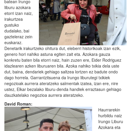
batean Irungo
liburu azokara
etorri izan naiz,
irakurtzea
gustuko
dudalako, bai
gazteleraz zein
euskaraz.
Denetarik irakurtzeko ohitura dut, eleberri historikoak izan ezik,
genero hori nahiko astuna egiten zait eta. Azokara gauza
konkretu baten bila etorri naiz, hain zuzen ere, Eider Rodriguez
idazlearen azken liburuaren bila. Azoka nahiko txikia dela uste
dut, baina, dendariek gehiago saltzea lortzen ez badute ondo
dago horrela. Garrantzitsuena da Irungo liburutegi txikiek
negozioak aurrera ateratzeko salmentak izatea, izan ere, nire
ustez, Elkar bezalako liburu-denda handiek erraztasun gehiago
dauzkatelako negozioa aurrera ateratzeko.
David Roman:
Haurrarekin
hurbildu naiz
Irungo Liburu
Azokara eta