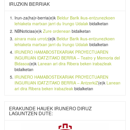
IRUZKIN BERRIAK
Irun-za(ha)r-berria
(e)k
Beldur Barik ikus-entzunezkoen
lehiaketa martxan jarri du Irungo Udalak
bidalketan
NBNoticias
(e)k
Zure ordenean
bidalketan
ainara maia urrotz
(e)k
Beldur Barik ikus-entzunezkoen
lehiaketa martxan jarri du Irungo Udalak
bidalketan
IRUNERO HAMABOSTEKARIAK PROYECTUAREN
INGURUAN IDATZITAKO BERRIA – Teatro y Memoria del
Bidasoa
(e)k
Lanean ari dira Ribera beken irabazleak
bidalketan
IRUNERO HAMABOSTEKARIAK PROYECTUAREN
INGURUAN IDATZITAKO BERRIA – AntzerkiZ
(e)k
Lanean
ari dira Ribera beken irabazleak
bidalketan
ERAKUNDE HAUEK IRUNERO DIRUZ
LAGUNTZEN DUTE: