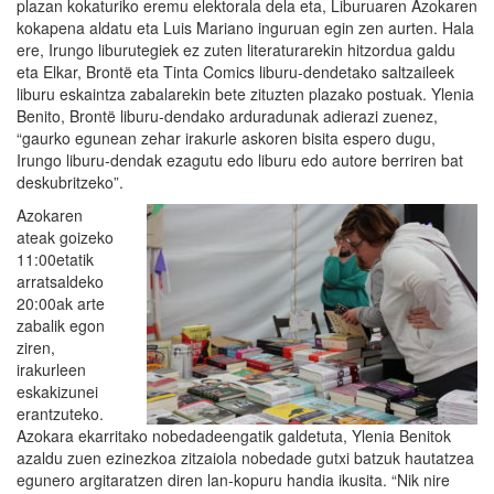
plazan kokaturiko eremu elektorala dela eta, Liburuaren Azokaren
kokapena aldatu eta Luis Mariano inguruan egin zen aurten. Hala
ere, Irungo liburutegiek ez zuten literaturarekin hitzordua galdu
eta Elkar, Brontë eta Tinta Comics liburu-dendetako saltzaileek
liburu eskaintza zabalarekin bete zituzten plazako postuak. Ylenia
Benito, Brontë liburu-dendako arduradunak adierazi zuenez,
“gaurko egunean zehar irakurle askoren bisita espero dugu,
Irungo liburu-dendak ezagutu edo liburu edo autore berriren bat
deskubritzeko”.
Azokaren
ateak goizeko
11:00etatik
arratsaldeko
20:00ak arte
zabalik egon
ziren,
irakurleen
eskakizunei
erantzuteko.
Azokara ekarritako nobedadeengatik galdetuta, Ylenia Benitok
azaldu zuen ezinezkoa zitzaiola nobedade gutxi batzuk hautatzea
egunero argitaratzen diren lan-kopuru handia ikusita. “Nik nire