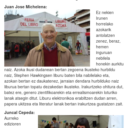
Juan Jose Michelena:
Ez nekien
Irunen
horrelako
azokarik
antolatzen
zenez, beraz,
hemen
inguruan
nebilela
honekin aurkitu
naiz. Azoka ikusi dudanean bertan zegoena ikusteko hurbildu
naiz, Stephen Hawkingsen liburu baten bila nabilelako eta,
azokan bertan ez daukatenez, jarraian dendara hurbilduko naiz
liburua bertan topatu dezakedan ikusteko. Irakurtzeko ohitura dut,
batez ere, genero zientifikoarekin eta errealismoarekin loturiko
lanak atsegin ditut. Liburu elektronikoa erabiltzen dudan arren,
papera ukitzea eta literatur lanak bertan irakurtzea gustatzen zait.
Juncal Cepeda:
Aurreko
edizioren