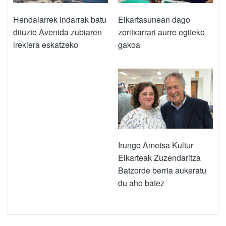
Elkartasunean dago
Hendaiarrek indarrak batu
zoritxarrari aurre egiteko
dituzte Avenida zubiaren
gakoa
irekiera eskatzeko
Irungo Ametsa Kultur
Elkarteak Zuzendaritza
Batzorde berria aukeratu
du aho batez