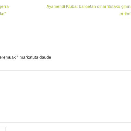
gerra-
Ayamendi Kluba: balioetan oinarritutako gimn
uko”
erritm
 eremuak
*
markatuta daude