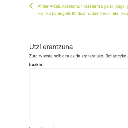
Bidalketetan
Ander Arzak, kazetaria: “Kazetaritza gaizki dago: 
zehar
kronika batengatik 80 dolar ordaintzen direla, lek
nabigatu
Utzi erantzuna
Zure e-posta helbidea ez da argitaratuko.
Beharrezko
Iruzkin