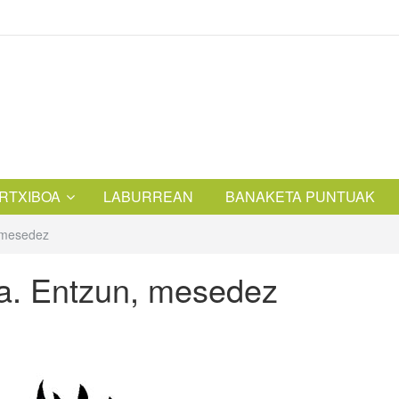
RTXIBOA
LABURREAN
BANAKETA PUNTUAK
, mesedez
eta. Entzun, mesedez