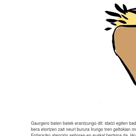
Gaurgero baten batek erantzungo dit: idatzi egiten bad
bera etortzen zait neuri burura Irungo tren geltokian mu
Erdarazko atención señores-en euskal bertsioa da. Hort