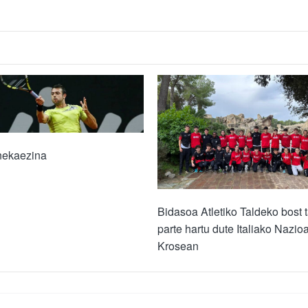
nekaezina
Bidasoa Atletiko Taldeko bost 
parte hartu dute Italiako Nazio
Krosean