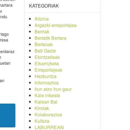
hartara
KATEGORIAK
du
endu
Aitzina
Argazki-erreportajea
Berriak
riago
Bertatik Bertara
presa
Bertsoak
Beti Gazte
 erdaraz
Ekintzaileak
z
tuetan
Elkarrizketa
Erreportajeak
Hezkuntza
man
Informazioa
Irun atzo Irun gaur
Kale inkesta
Kalean Bai
Kirolak
Kolaborazioa
Kultura
LABURREAN