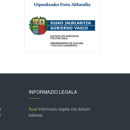
INFORMAZIO LEGALA
o
Ikusi
informazio legala eta datuen
l
babesa