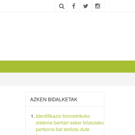
AZKEN BIDALKETAK
Identifikazio biometrikoko
sistema berriari esker bilatutako
pertsona bat atxilotu dute