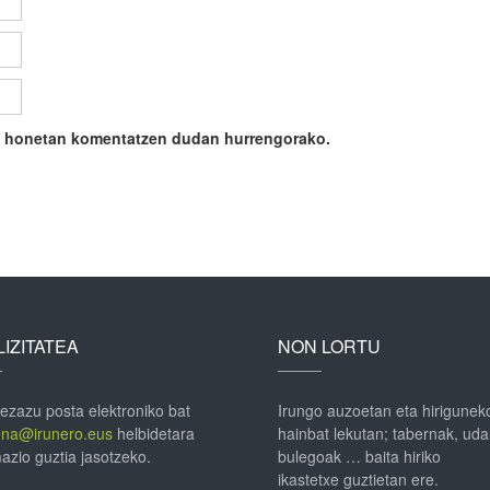
ile honetan komentatzen dudan hurrengorako.
IZITATEA
NON LORTU
 ezazu posta elektroniko bat
Irungo auzoetan eta hirigunek
ena@irunero.eus
helbidetara
hainbat lekutan; tabernak, uda
azio guztia jasotzeko.
bulegoak … baita hiriko
ikastetxe guztietan ere.