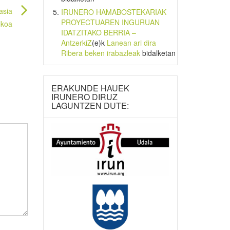
asia
IRUNERO HAMABOSTEKARIAK
PROYECTUAREN INGURUAN
ikoa
IDATZITAKO BERRIA –
AntzerkiZ
(e)k
Lanean ari dira
Ribera beken irabazleak
bidalketan
ERAKUNDE HAUEK
IRUNERO DIRUZ
LAGUNTZEN DUTE: