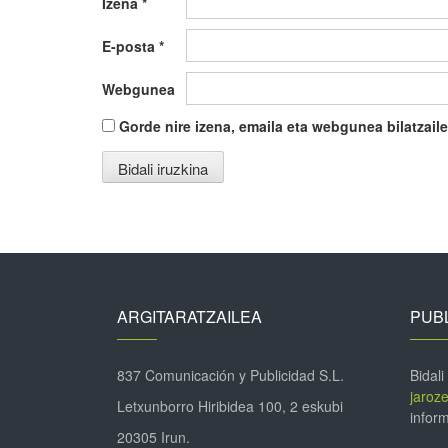
Izena
*
E-posta
*
Webgunea
Gorde nire izena, emaila eta webgunea bilatza
ARGITARATZAILEA
PUBL
837 Comunicación y Publicidad S.L.
Bidali
jaroz
Letxunborro Hiribidea 100, 2 eskubi
inform
20305 Irun.