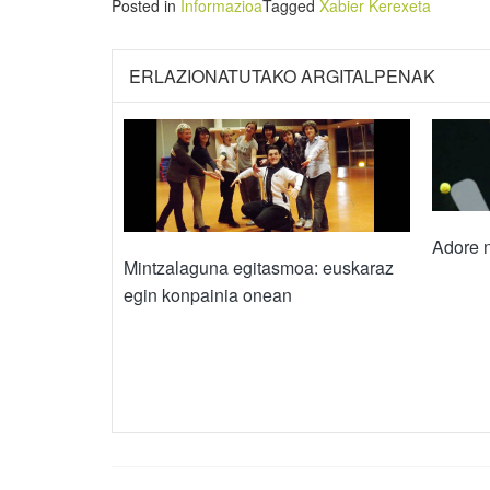
Posted in
Informazioa
Tagged
Xabier Kerexeta
ERLAZIONATUTAKO ARGITALPENAK
Adore 
Mintzalaguna egitasmoa: euskaraz
egin konpainia onean