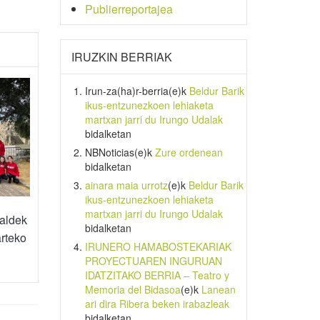
Publierreportajea
IRUZKIN BERRIAK
Irun-za(ha)r-berria
(e)k
Beldur Barik
ikus-entzunezkoen lehiaketa
martxan jarri du Irungo Udalak
bidalketan
NBNoticias
(e)k
Zure ordenean
bidalketan
ainara maia urrotz
(e)k
Beldur Barik
ikus-entzunezkoen lehiaketa
martxan jarri du Irungo Udalak
taldek
bidalketan
arteko
IRUNERO HAMABOSTEKARIAK
PROYECTUAREN INGURUAN
IDATZITAKO BERRIA – Teatro y
Memoria del Bidasoa
(e)k
Lanean
ari dira Ribera beken irabazleak
bidalketan