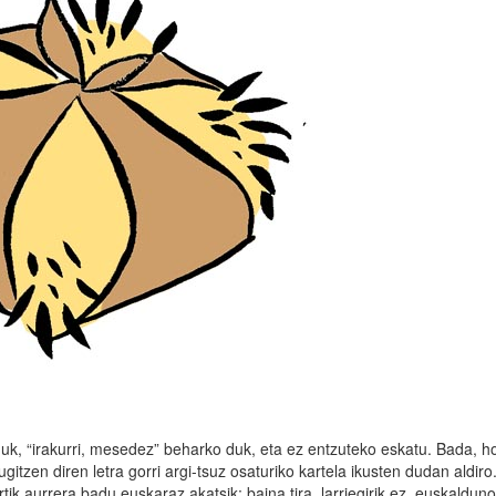
uk, “irakurri, mesedez” beharko duk, eta ez entzuteko eskatu. Bada, h
gitzen diren letra gorri argi-tsuz osaturiko kartela ikusten dudan aldiro
ik aurrera badu euskaraz akatsik; baina tira, larriegirik ez, euskaldun