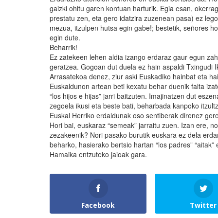
gaizki ohitu garen kontuan harturik. Egia esan, okerra
prestatu zen, eta gero idatzira zuzenean pasa) ez leg
mezua, itzulpen hutsa egin gabe!; bestetik, señores h
egin dute.
Beharrik!
Ez zatekeen lehen aldia izango erdaraz gaur egun zah
geratzea. Gogoan dut duela ez hain aspaldi Txingudi I
Arrasatekoa denez, ziur aski Euskadiko hainbat eta hain
Euskaldunon artean beti kexatu behar duenik falta iza
“los hijos e hijas” jarri baitzuten. Imajinatzen dut esz
zegoela ikusi eta beste bati, beharbada kanpoko itzultz
Euskal Herriko erdaldunak oso sentiberak direnez ge
Hori bai, euskaraz “semeak” jarraitu zuen. Izan ere, no
zezakeenik? Nori pasako burutik euskara ez dela erdar
beharko, hasierako bertsio hartan “los padres” “aitak” e
Hamaika entzuteko jaioak gara.
Facebook
Twitter