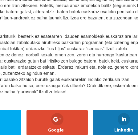
go ere izan zitekeen. Batetik, mezua ahoz ematekoa balitz (seguruenik 
oke batere gaizki, alderantziz: baten batek euskaraz esateko pentsatu 
ori jaun-andreak ez baina jaunak itzultzea ere bazuten, eta zuzenean k
arkiturik -besterik ez esatearren- dauden esamoldeak euskaraz are lar
kastolan zabaldutako hiruhileko bazkarien programan (eta catering en
bat tokitan) erdarazko “los hijos” euskaraz “semeak” itzuli zutela.
ten ez denez, norbait kexatu omen zen, zeren eta hurrengo ikasturtean
ena: euskarazko gutun bat iritsiko zen bulego batera; batek ireki, euskara
aile bati, erdaratzeko eskatu. Erdaraz irakurri eta, nola ez, genero kon
ro, zuzentzeko agindua eman.
ri pasako zitzaion burutik gaiak euskararekin inolako zerikusia izan
aren kalko hutsa, bere ezaugarriak dituela? Oraindik ere, eskerrak e
z baina “gurasoak” itzuli zutelako!
Google+
LinkedIn