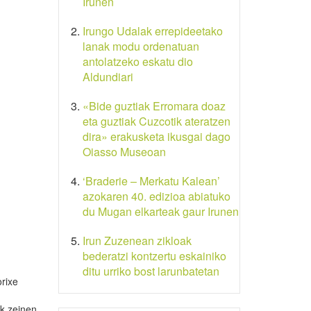
Irunen
Irungo Udalak errepideetako
lanak modu ordenatuan
antolatzeko eskatu dio
Aldundiari
«Bide guztiak Erromara doaz
eta guztiak Cuzcotik ateratzen
dira» erakusketa ikusgai dago
Oiasso Museoan
‘Braderie – Merkatu Kalean’
azokaren 40. edizioa abiatuko
du Mugan elkarteak gaur Irunen
Irun Zuzenean zikloak
bederatzi kontzertu eskainiko
ditu urriko bost larunbatetan
orixe
.
ok zeinen