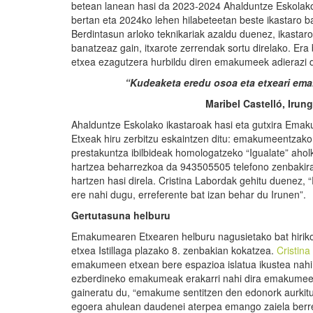
betean lanean hasi da 2023-2024 Ahalduntze Eskolako ik
bertan eta 2024ko lehen hilabeteetan beste ikastaro ba
Berdintasun arloko teknikariak azaldu duenez, ikastaro
banatzeaz gain, itxarote zerrendak sortu direlako. Era
etxea ezagutzera hurbildu diren emakumeek adierazi d
“Kudeaketa
eredu osoa eta etxeari eman
Maribel
Castelló, Irun
Ahalduntze Eskolako ikastaroak hasi eta gutxira Ema
Etxeak hiru zerbitzu eskaintzen ditu: emakumeentzako l
prestakuntza ibilbideak homologatzeko “Igualate” aholku
hartzea beharrezkoa da 943505505 telefono zenbakira 
hartzen hasi direla. Cristina Labordak gehitu duenez, 
ere nahi dugu, erreferente bat izan behar du Irunen”.
Gertutasuna helburu
Emakumearen Etxearen helburu nagusietako bat hiriko 
etxea Istillaga plazako 8. zenbakian kokatzea.
Cristin
emakumeen etxean bere espazioa islatua ikustea nahi d
ezberdineko emakumeak erakarri nahi dira emakumeen
gaineratu du, “emakume sentitzen den edonork aurkit
egoera ahulean daudenei aterpea emango zaiela berr