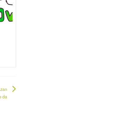
azan
o da