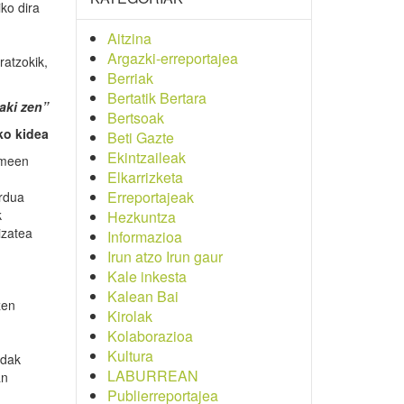
ko dira
Aitzina
Argazki-erreportajea
ratzokik,
Berriak
Bertatik Bertara
aki zen”
Bertsoak
o kidea
Beti Gazte
Ekintzaileak
umeen
Elkarrizketa
Erreportajeak
ordua
k
Hezkuntza
izatea
Informazioa
Irun atzo Irun gaur
Kale inkesta
Kalean Bai
zen
Kirolak
Kolaborazioa
Kultura
rdak
LABURREAN
an
Publierreportajea