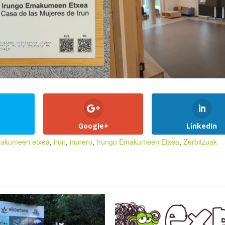
Google+
LinkedIn
akumeen etxea
,
irun
,
irunero
,
Irungo Emakumeen Etxea
,
Zerbitzuak