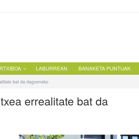
RTXIBOA
LABURREAN
BANAKETA PUNTUAK
litate bat da dagoeneko
ea errealitate bat da