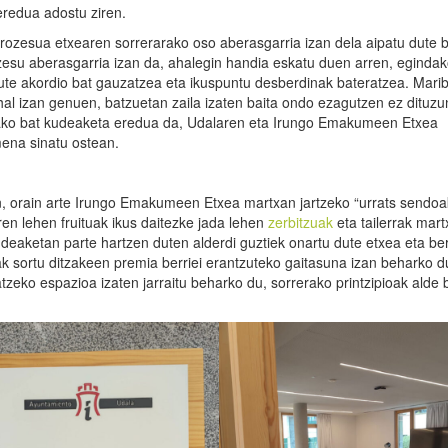
eredua adostu ziren.
prozesua etxearen sorrerarako oso aberasgarria izan dela aipatu dute 
zesu aberasgarria izan da, ahalegin handia eskatu duen arren, egindak
dute akordio bat gauzatzea eta ikuspuntu desberdinak bateratzea. Marib
 ahal izan genuen, batzuetan zaila izaten baita ondo ezagutzen ez dituzu
ietako bat kudeaketa eredua da, Udalaren eta Irungo Emakumeen Etxea
ena sinatu ostean.
, orain arte Irungo Emakumeen Etxea martxan jartzeko “urrats sendoa
en lehen fruituak ikus daitezke jada lehen
zerbitzuak
eta tailerrak mar
eaketan parte hartzen duten alderdi guztiek onartu dute etxea eta be
k sortu ditzakeen premia berriei erantzuteko gaitasuna izan beharko du
tzeko espazioa izaten jarraitu beharko du, sorrerako printzipioak alde 