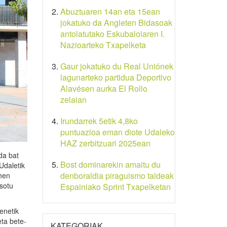
Abuztuaren 14an eta 15ean
jokatuko da Angleten Bidasoak
antolatutako Eskubaloiaren I.
Nazioarteko Txapelketa
Gaur jokatuko du Real Uniónek
lagunarteko partidua Deportivo
Alavésen aurka El Rollo
zelaian
Irundarrek 5etik 4,8ko
puntuazioa eman diote Udaleko
HAZ zerbitzuari 2025ean
da bat
Bost dominarekin amaitu du
Udaletik
denboraldia piraguismo taldeak
hen
sotu
Espainiako Sprint Txapelketan
enetik
eta bete-
KATEGORIAK