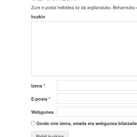
Zure e-posta helbidea ez da argitaratuko.
Beharrezko
Iruzkin
Izena
*
E-posta
*
Webgunea
Gorde nire izena, emaila eta webgunea bilatza