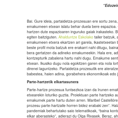
“Edozei
Bai. Gure ideia, partaidetza-prozesuan ere sortu zen
emakumeen etxean islatu behar duela bere espazioa. O
hartzen dute espazioaren inguruko gaiak irakasteko. B
egiten baitziguten.
Ahalduntze Eskolako
tailer batzuk, 
emakumeen etxera ekartzen ari garela, ikastetxeetan 
beste profil mota batzuk ere erakarri nahi ditugu, bai
bera gertatzen da adineko emakumeekin. Hala ere, ad
kontzepturik zabalena hartu nahi dugu. Emakume sent
etxean. Ikusiko dugu nola egokitzen garen eta nola lo
direnei laguntzeko. Partaidetza prozesutik ere atera
babestea, haien adina, gorabehera ekonomikoak edo ja
Parte-hartzetik elkartasunera
Parte-hartze prozesua funtsezkoa izan da Irunen emaku
etxearekin loturiko guztia. Proiektuan parte hartzeko
emakumek parte hartu duten arren. Maribel Castellóren
prozesu parte-hartzaile horren bidez erabaki zen”. Hal
pandemiak behartutako saio telematikoak, “baina kon
elkar aberasteko”, adierazi du Olga Rivasek. Beraz, ah