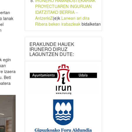
IRUNERO HAMABOSTEKARIAK
PROYECTUAREN INGURUAN
IDATZITAKO BERRIA –
bertan
AntzerkiZ
(e)k
Lanean ari dira
o lanak
Ribera beken irabazleak
bidalketan
el
n
ERAKUNDE HAUEK
IRUNERO DIRUZ
LAGUNTZEN DUTE:
k egin
txan
re izaera
. Beti
batera