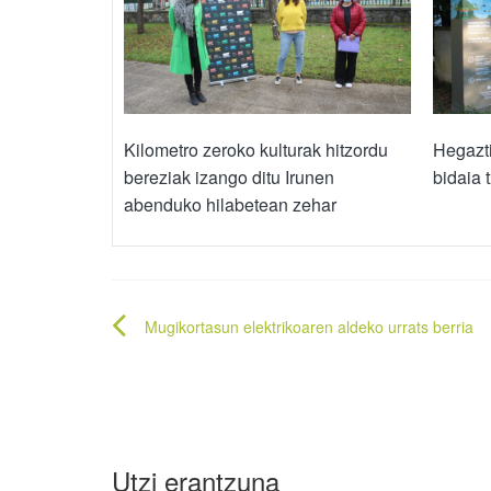
Kilometro zeroko kulturak hitzordu
Hegazt
bereziak izango ditu Irunen
bidaia 
abenduko hilabetean zehar
Bidalketetan
Mugikortasun elektrikoaren aldeko urrats berria
zehar
nabigatu
Utzi erantzuna