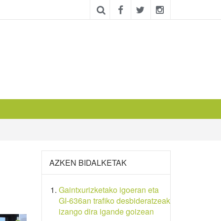
AZKEN BIDALKETAK
Gaintxurizketako igoeran eta
GI-636an trafiko desbideratzeak
izango dira igande goizean