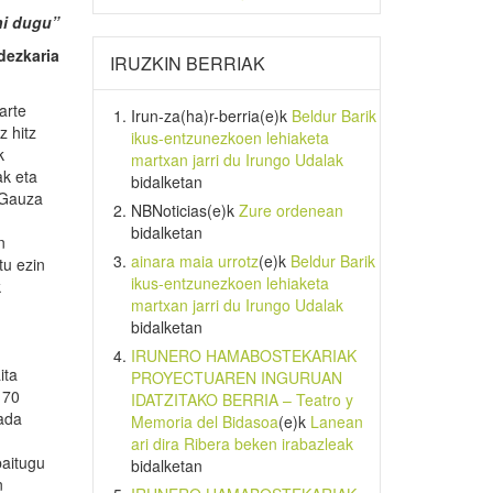
hi dugu”
dezkaria
IRUZKIN BERRIAK
arte
Irun-za(ha)r-berria
(e)k
Beldur Barik
z hitz
ikus-entzunezkoen lehiaketa
k
martxan jarri du Irungo Udalak
ak eta
bidalketan
. Gauza
NBNoticias
(e)k
Zure ordenean
bidalketan
n
ainara maia urrotz
(e)k
Beldur Barik
tu ezin
ikus-entzunezkoen lehiaketa
k
martxan jarri du Irungo Udalak
bidalketan
IRUNERO HAMABOSTEKARIAK
ita
PROYECTUAREN INGURUAN
 70
IDATZITAKO BERRIA – Teatro y
zada
Memoria del Bidasoa
(e)k
Lanean
ari dira Ribera beken irabazleak
baitugu
bidalketan
n