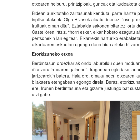
etxearen helburu, printzipioak, guneak eta kudeaketa 
Bidean aurkitutako zailtasunak kenduta, parte-hartze 
inplikatutakoek. Olga Rivasek aipatu duenez, “oso pro
fruituak eman ditu”. Eztabaida sakonen bitartez lortu 
Castellóren iritziz, “horri esker, elkar hobeto ezagutu
pertsonekin lan egitea”. Elkarrekin harturiko erabak
elkartearen eskuetan egongo dena bien arteko hitzarm
Etorkizuneko etxea
Berdintasun ordezkariak ondo laburbildu duen moduan
dira zoru irmoaren gainean”. Iraganean egindako lanar
jartzearekin batera. Hala ere, emakumeen etxearen kud
bilakaera etengabean egongo direla. Beraz, etorkizuna
ere, Irunen berdintasuna eta gizarte justuago bat susta
utzi gabe.