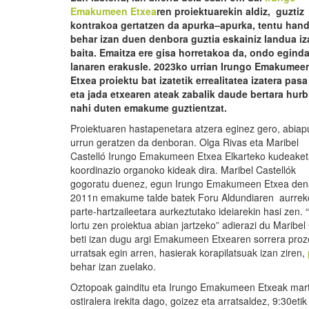
Emakumeen Etxea
ren proiektuarekin aldiz, guztiz
kontrakoa gertatzen da apurka
–
apurka, tentu hand
behar izan duen denbora guztia eskainiz la
ndua iz
baita. Emaitza ere gisa horretakoa da, ondo egind
lanaren erakusle. 2023ko urrian Irungo Emakumee
Etxea proiektu bat izatetik errealitatea izatera pasa
eta jada etxearen ateak zabalik daude bertara hurb
nahi duten emakume guztientzat.
Proiektuaren hastapenetara atzera eginez gero, abiap
urrun geratzen da denboran. Olga Rivas eta Maribel
Castelló Irungo Emakumeen Etxea Elkarteko kudeake
koordinazio organoko kideak dira. Maribel Castellók
gogoratu duenez, egun Irungo Emakumeen Etxea den
2011n emakume talde batek Foru Aldundiaren aurrek
parte-hartzaileetara aurkeztutako ideiarekin hasi zen.
lortu zen proiektua abian jartzeko” adierazi du Maribe
beti izan dugu argi Emakumeen Etxearen sorrera proz
urratsak egin arren, hasierak korapilatsuak izan ziren,
behar izan zuelako.
Oztopoak gainditu eta Irungo Emakumeen Etxeak martxa
ostiralera irekita dago, goizez eta arratsaldez, 9:30eti