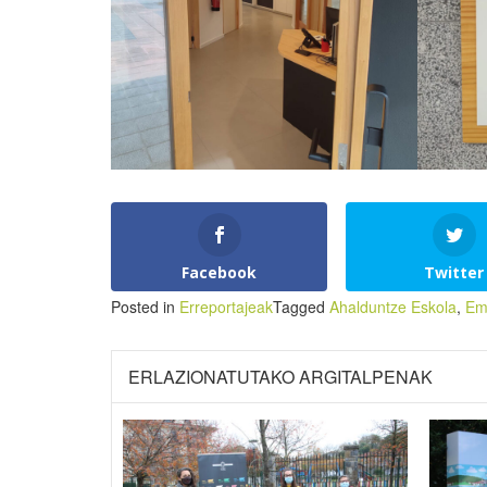
Facebook
Twitter
Posted in
Erreportajeak
Tagged
Ahalduntze Eskola
,
Em
ERLAZIONATUTAKO ARGITALPENAK