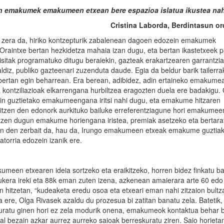
n emakumek emakumeen etxean bere espazioa islatua ikustea na
Cristina
Laborda
, Berdintasun or
a, zera da, hiriko kontzepturik zabalenean dagoen edozein emakumek
raintxe bertan hezkidetza mahaia izan dugu, eta bertan ikastetxeek p
isitak programatuko ditugu beraiekin, gazteak erakartzearen garrantzia
aldiz, publiko gazteenari zuzenduta daude. Egia da beldur barik tailerra
bertan egin beharrean. Era berean, adibidez, adin ertaineko emakume
na kontziliazioak elkarrengana hurbiltzea eragozten duela ere badakigu
in guztietako emakumeengana iritsi nahi dugu, eta emakume hitzaren
itzen den edonork aurkituko bailuke erreferentziagune hori emakumee
rtzen dugun emakume horiengana iristea, premiak asetzeko eta bertara
tzen den zerbait da, hau da, Irungo emakumeen etxeak emakume guztia
torria edozein izanik ere.
meen etxearen ideia sortzeko eta eraikitzeko, horren bidez finkatu ba
 aukera ireki eta 88k eman zuten izena, azkenean amaierara arte 60 edo
 hitzetan, “kudeaketa eredu osoa eta etxeari eman nahi zitzaion bult
a ere, Olga Rivasek azaldu du prozesua bi zatitan banatu zela. Batetik,
turatu ginen hori ez zela modurik onena, emakumeok kontaktua behar 
al bezain azkar aurrez aurreko saioak berreskuratu ziren. Saio horieta