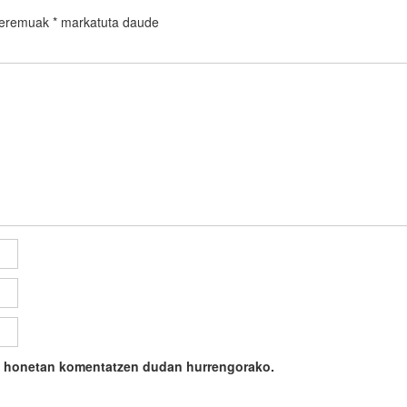
 eremuak
*
markatuta daude
ile honetan komentatzen dudan hurrengorako.