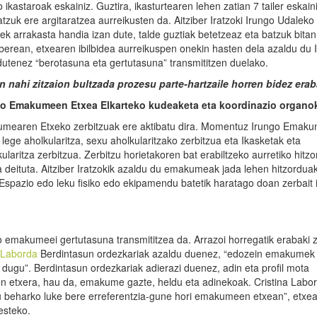
astaroak eskainiz. Guztira, ikasturtearen lehen zatian 7 tailer eskaini
tzuk ere argitaratzea aurreikusten da. Aitziber Iratzoki Irungo Udaleko
ek arrakasta handia izan dute, talde guztiak betetzeaz eta batzuk bitan
 berean, etxearen ibilbidea aurreikuspen onekin hasten dela azaldu du I
utenez “berotasuna eta gertutasuna” transmititzen duelako.
 nahi zitzaion bultzada prozesu parte-hartzaile horren bidez erab
go Emakumeen Etxea Elkarteko kudeaketa eta koordinazio
organok
kumearen Etxeko zerbitzuak ere aktibatu dira. Momentuz Irungo Emak
ege aholkularitza, sexu aholkularitzako zerbitzua eta Ikasketak eta
laritza zerbitzua. Zerbitzu horietakoren bat erabiltzeko aurretiko hitz
deituta. Aitziber Iratzokik azaldu du emakumeak jada lehen hitzordua
“Espazio edo leku fisiko edo ekipamendu batetik haratago doan zerbait 
emakumeei gertutasuna transmititzea da. Arrazoi horregatik erabaki 
a Laborda
Berdintasun ordezkariak azaldu duenez, “edozein emakumek
ugu”. Berdintasun ordezkariak adierazi duenez, adin eta profil mota
 etxera, hau da, emakume gazte, heldu eta adinekoak. Cristina Labo
u beharko luke bere erreferentzia-gune hori emakumeen etxean”, etxe
esteko.