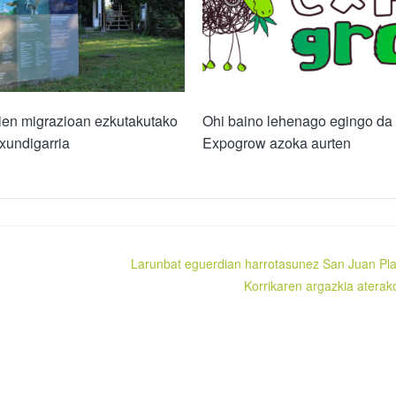
ien migrazioan ezkutakutako
Ohi baino lehenago egingo da
txundigarria
Expogrow azoka aurten
Larunbat eguerdian harrotasunez San Juan Pl
Korrikaren argazkia aterak