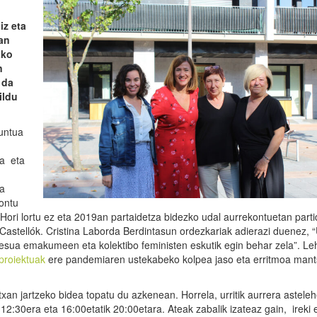
iz eta
an
ako
n
 da
ildu
untua
ta eta
a
ontu
 “Hori lortu ez eta 2019an partaidetza bidezko udal aurrekontuetan parti
l Castellók. Cristina Laborda Berdintasun ordezkariak adierazi duenez, “
esua emakumeen eta kolektibo feministen eskutik egin behar zela”. Le
proiektuak
ere pandemiaren ustekabeko kolpea jaso eta erritmoa mant
n jartzeko bidea topatu du azkenean. Horrela, urritik aurrera asteleh
k 12:30era eta 16:00etatik 20:00etara. Ateak zabalik izateaz gain, ireki 