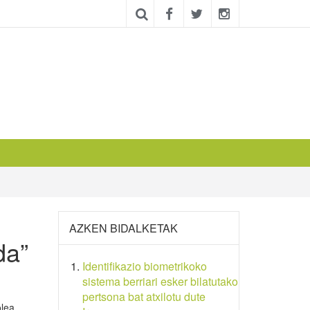
AZKEN BIDALKETAK
da”
Identifikazio biometrikoko
sistema berriari esker bilatutako
pertsona bat atxilotu dute
olea