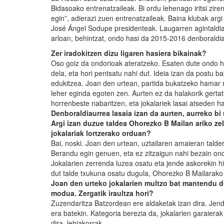
Bidasoako entrenatzaileak. Bi ordu lehenago iritsi zire
egin”, adierazi zuen entrenatzaileak. Baina klubak ar
José Ángel Sodupe presidenteak. Laugarren agintaldiar
arloan, behintzat, ondo hasi da 2015-2016 denboraldia
Zer iradokitzen dizu ligaren hasiera bikainak?
Oso goiz da ondorioak ateratzeko. Esaten dute ondo 
dela, eta hori pentsatu nahi dut. Ideia izan da postu bak
edukitzea. Joan den urtean, partida bukatzeko hamar m
leher eginda egoten zen. Aurten ez da halakorik gertat
horrenbeste nabaritzen, eta jokalariek lasai atseden h
Denboraldiaurrea lasaia izan da aurten, aurreko bi 
Argi izan duzue taldea Ohorezko B Mailan ariko zel
jokalariak lortzerako orduan?
Bai, noski. Joan den urtean, uztailaren amaieran talde
Berandu egin genuen, eta ez zitzaigun nahi bezain ond
Jokalarien zerrenda luzea osatu eta jende askorekin h
dut talde txukuna osatu dugula, Ohorezko B Mailarako
Joan den urteko jokalarien multzo bat mantendu du
modua. Zergatik iraultza hori?
Zuzendaritza Batzordean ere aldaketak izan dira. Jend
era batekin. Kategoria berezia da, jokalarien garaiera
dira, lehiakorrak.