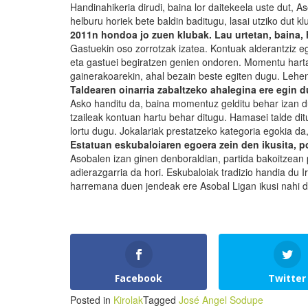
Handinahikeria dirudi, baina lor daitekeela uste dut, A
helburu horiek bete baldin baditugu, lasai utziko dut kl
2011n hondoa jo zuen klubak. Lau urtetan, baina, h
Gastuekin oso zorrotzak izatea. Kontuak alderantziz e
eta gastuei begiratzen genien ondoren. Momentu hartat
gainerakoarekin, ahal bezain beste egiten dugu. Lehe
Taldearen oinarria zabaltzeko ahalegina ere egin
Asko handitu da, baina momentuz gelditu behar izan d
tzaileak kontuan hartu behar ditugu. Hamasei talde dit
lortu dugu. Jokalariak prestatzeko kategoria egokia da
Estatuan eskubaloiaren egoera zein den ikusita, 
Asobalen izan ginen denboraldian, partida bakoitzean 
adierazgarria da hori. Eskubaloiak tradizio handia du I
harremana duen jendeak ere Asobal Ligan ikusi nahi d
Facebook
Twitter
Posted in
Kirolak
Tagged
José Angel Sodupe