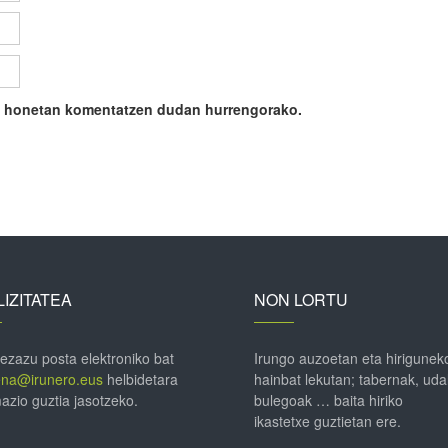
ile honetan komentatzen dudan hurrengorako.
IZITATEA
NON LORTU
 ezazu posta elektroniko bat
Irungo auzoetan eta hirigunek
ena@irunero.eus
helbidetara
hainbat lekutan; tabernak, uda
azio guztia jasotzeko.
bulegoak … baita hiriko
ikastetxe guztietan ere.