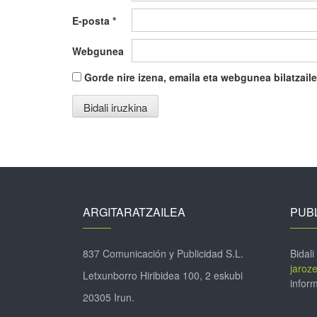
E-posta
*
Webgunea
Gorde nire izena, emaila eta webgunea bilatza
ARGITARATZAILEA
PUBL
837 Comunicación y Publicidad S.L.
Bidali
jaroz
Letxunborro Hiribidea 100, 2 eskubi
inform
20305 Irun.