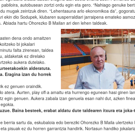
n pabiloira, autobusean zortzi ordu egin eta gero. “Nahiago genuke bert
gi du mugak zeintzuk diren. “Lehentasuna arlo ekonomikoa da”, gogorat
i ekin dio Sodupek, klubaren susperraldiari jarraipena emateko asmoz.
. Abiada hartu Ohorezko B Mailan ari den lehen taldeak.
hasten dena ondo amaitzen
oitzeko bi jokalari
inutu falta zirenean, taldea
u, aldaketak ez direlako
artzeko aukera dutelako.
urteetakoekin alderatuta.
a. Eragina izan du horrek
rik ez genuen oraindik.
o atera. Aurten, play off-a amaitu eta hurrengo egunean hasi ginen la
itz egin genuen. Aukera zabala izan genuela esan nahi dut, azken fine
 egokia.
zue. Baina besteek, erabat aldatu dute taldearen itxura eta joka-
e berria sartu da, eskubaloia edo bereziki Ohorezko B Maila ulertzeko
k eta pisuak ez du horren garrantzia handirik. Nortasun handiko jokalar