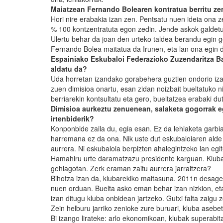
Maiatzean Fernando Bolearen kontratua berritu zen
Hori nire erabakia izan zen. Pentsatu nuen ideia ona 
% 100 kontzentratuta egon zedin. Jende askok galdetu 
Ulertu behar da joan den urteko taldea berandu egin ge
Fernando Bolea maitatua da Irunen, eta lan ona egin d
Espainiako Eskubaloi Federazioko Zuzendaritza Bat
aldatu da?
Uda horretan izandako gorabehera guztien ondorio iza
zuen dimisioa onartu, esan zidan noizbait bueltatuko n
berriarekin kontsultatu eta gero, bueltatzea erabaki dut
Dimisioa aurkeztu zenuenean, salaketa gogorrak eg
irtenbiderik?
Konponbide zaila du, egia esan. Ez da lehiaketa garbi
harremana ez da ona. Nik uste dut eskubaloiaren ald
aurrera. Ni eskubaloia berpizten ahalegintzeko lan eg
Hamahiru urte daramatzazu presidente karguan. Klubaren
gehiagotan. Zerk eraman zaitu aurrera jarraitzera?
Bihotza izan da, klubarekiko maitasuna. 2011n desager
nuen orduan. Buelta asko eman behar izan nizkion, eta 
izan ditugu kluba onbidean jartzeko. Gutxi falta zaigu 
Zein helburu jarriko zenioke zure buruari, kluba asebe
Bi izango lirateke: arlo ekonomikoan, klubak superabita