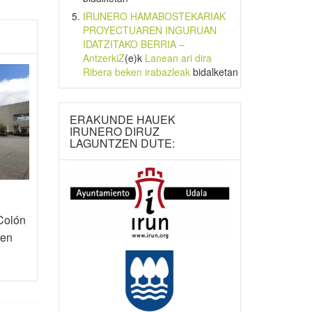
IRUNERO HAMABOSTEKARIAK
PROYECTUAREN INGURUAN
IDATZITAKO BERRIA –
AntzerkiZ
(e)k
Lanean ari dira
Ribera beken irabazleak
bidalketan
ERAKUNDE HAUEK
IRUNERO DIRUZ
LAGUNTZEN DUTE:
Colón
ren