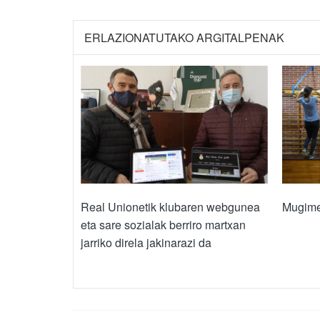
ERLAZIONATUTAKO ARGITALPENAK
Real Unionetik klubaren webgunea
Mugime
eta sare sozialak berriro martxan
jarriko direla jakinarazi da