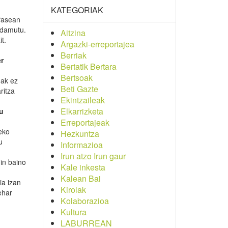
KATEGORIAK
 fasean
 damutu.
Aitzina
t.
Argazki-erreportajea
Berriak
r
Bertatik Bertara
Bertsoak
eak ez
Beti Gazte
ritza
Ekintzaileak
Elkarrizketa
u
Erreportajeak
eko
Hezkuntza
u
Informazioa
Irun atzo Irun gaur
hin baino
Kale inkesta
Kalean Bai
ia izan
Kirolak
ehar
Kolaborazioa
Kultura
LABURREAN