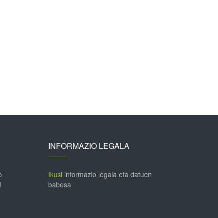
INFORMAZIO LEGALA
o
Ikusi
informazio legala eta datuen
l
babesa