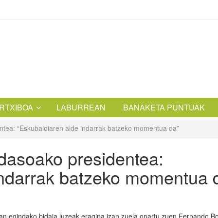
RTXIBOA
LABURREAN
BANAKETA PUNTUAK
entea: “Eskubaloiaren alde indarrak batzeko momentua da”
idasoako presidentea:
indarrak batzeko momentua 
an egindako bidaia luzeak eragina izan zuela onartu zuen Fernando B