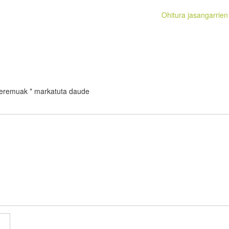
Ohitura jasangarrien 
 eremuak
*
markatuta daude