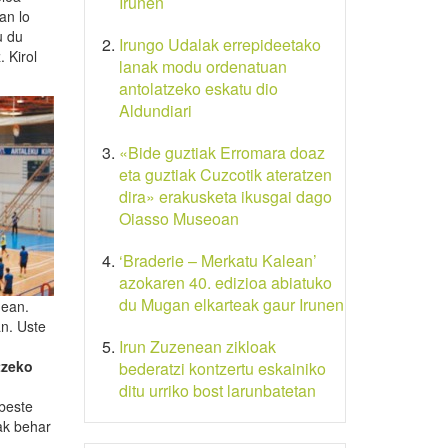
Irunen
an lo
u du
Irungo Udalak errepideetako
 Kirol
lanak modu ordenatuan
antolatzeko eskatu dio
Aldundiari
«Bide guztiak Erromara doaz
eta guztiak Cuzcotik ateratzen
dira» erakusketa ikusgai dago
Oiasso Museoan
‘Braderie – Merkatu Kalean’
azokaren 40. edizioa abiatuko
du Mugan elkarteak gaur Irunen
nean.
an. Uste
Irun Zuzenean zikloak
tzeko
bederatzi kontzertu eskainiko
ditu urriko bost larunbatetan
 beste
iak behar