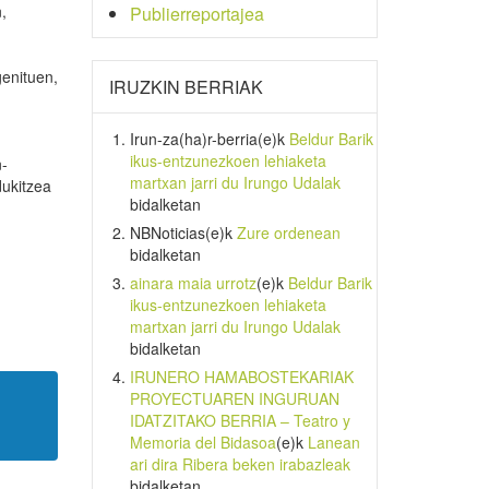
,
Publierreportajea
genituen,
IRUZKIN BERRIAK
Irun-za(ha)r-berria
(e)k
Beldur Barik
ikus-entzunezkoen lehiaketa
n-
martxan jarri du Irungo Udalak
dukitzea
bidalketan
NBNoticias
(e)k
Zure ordenean
bidalketan
ainara maia urrotz
(e)k
Beldur Barik
ikus-entzunezkoen lehiaketa
martxan jarri du Irungo Udalak
bidalketan
IRUNERO HAMABOSTEKARIAK
PROYECTUAREN INGURUAN
IDATZITAKO BERRIA – Teatro y
Memoria del Bidasoa
(e)k
Lanean
ari dira Ribera beken irabazleak
bidalketan