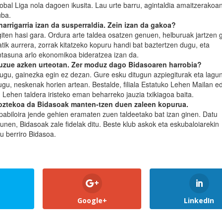
sobal Liga nola dagoen ikusita. Lau urte barru, agintaldia amaitzerakoan
uba.
arrigarria izan da susperraldia. Zein izan da gakoa?
giten hasi gara. Ordura arte taldea osatzen genuen, helburuak jartzen 
ik aurrera, zorrak kitatzeko kopuru handi bat baztertzen dugu, eta
ntasuna arlo ekonomikoa bideratzea izan da.
 duzue azken urteotan. Zer moduz dago Bidasoaren harrobia?
ugu, gainezka egin ez dezan. Gure esku ditugun azpiegiturak eta lagu
ugu, neskenak horien artean. Bestalde, filiala Estatuko Lehen Mailan e
, Lehen taldera iristeko eman beharreko jauzia txikiagoa baita.
poztekoa da Bidasoak manten-tzen duen zaleen kopurua.
pabiloira jende gehien eramaten zuen taldeetako bat izan ginen. Datu
runen, Bidasoak zale fidelak ditu. Beste klub askok eta eskubaloiarekin
u berriro Bidasoa.
Google+
LinkedIn