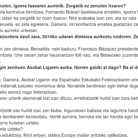
uten, igoera fasearen aurretik. Zergatik ez zenuten itxaron?
zela kontratua berritzea, Fernando Boleari lasaitasuna emateko, igoera
zidan ea zergatik ez nuen itxaron. Nire erabakia izan zen, eta ez naiz
nuela, ez zela egokiena. Gainera, niri konfiantza ematea gustatzen zai
u aurreko urteetan.
zordera itzuli zara, 2014ko udaran dimisioa aurkeztu ondoren. Ze
n zen dimisioa. Beroaldia, nahi baduzu. Francisco Blázquez president
intzela. Urte osoan zehar hausnartzen ibili naiz, eta Bidasoako zuzenda
.
in zenituen Asobal Ligaren aurka. Horren gaizki al dago? Ba al d
a. Gainera, Asobal Ligaren eta Espainiako Eskubaloi Federazioaren art
e indarrak batzeko momentua dela. Norabide berdinean egin behar dug
iteko asmoz nago federazioan.
 urterik okerrenak bizi izan dituzu, erretiratzetik hurbil izan zara be
tzetik oso hurbil izan zen kluba. Ingurukoen babesa eta laguntza hand
familiarekin kontsultatu. Hortik aurrera, borroka eta lan handia egin b
zorra hutsean uzteko.
teta uzteko?
 edukitzea. Kirol arloan, taldea Europa mailan aritzeko sailkatzea.