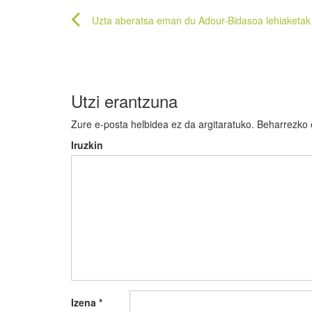
Bidalketetan
Uzta aberatsa eman du Adour-Bidasoa lehiaketak
zehar
nabigatu
Utzi erantzuna
Zure e-posta helbidea ez da argitaratuko.
Beharrezko
Iruzkin
Izena
*