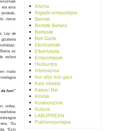
 emozioak
Aitzina
, eta ama
Argazki-erreportajea
 jendeak,
Berriak
 du Jesus
Bertatik Bertara
Bertsoak
ei,
Ley de
Beti Gazte
 gizateria
Ekintzaileak
mofobiari,
Elkarrizketa
 Baina ez
de esfera
Erreportajeak
Hezkuntza
Informazioa
pen maila
Irun atzo Irun gaur
motelagoa
Kale inkesta
Kalean Bai
 da hori”
Kirolak
Kolaborazioa
an, ordea,
Kultura
ealitatea
LABURREAN
beratsagoa
Publierreportajea
nera. “Su
 da. “Ezin