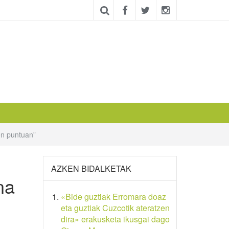
n puntuan”
AZKEN BIDALKETAK
na
«Bide guztiak Erromara doaz
eta guztiak Cuzcotik ateratzen
dira» erakusketa ikusgai dago