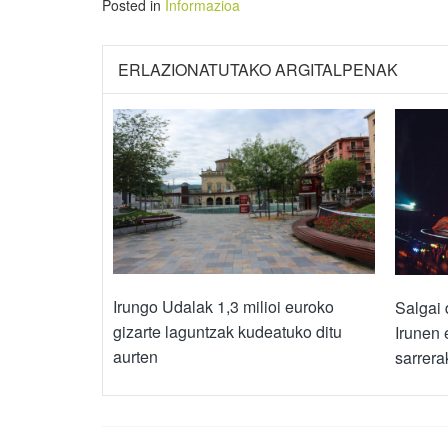
Posted in
Informazioa
ERLAZIONATUTAKO ARGITALPENAK
Irungo Udalak 1,3 milioi euroko
Salgai 
gizarte laguntzak kudeatuko ditu
Irunen 
aurten
sarrera