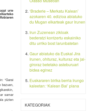
Oiasso Museoan
azpi urte
‘Braderie – Merkatu Kalean’
elkarteko
azokaren 40. edizioa abiatuko
Bfobiaren
du Mugan elkarteak gaur Irunen
Irun Zuzenean zikloak
bederatzi kontzertu eskainiko
ditu urriko bost larunbatetan
Gaur abiatuko da Euskal Jira
Irunen, ohituraz, kulturaz eta jai-
giroraz betetako asteburuari
bidea eginez
n: “Garai
Euskararen birika berria Irungo
in bazuen,
kaleetan: ‘Kalean Bai’ plana
gikarekin,
kar samar
la pizten
KATEGORIAK