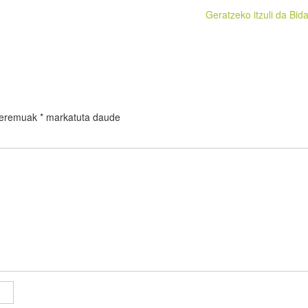
Geratzeko itzuli da Bid
 eremuak
*
markatuta daude