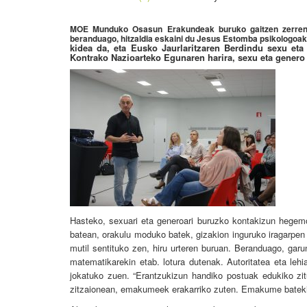
MOE Munduko Osasun Erakundeak buruko gaitzen zerrenda
beranduago, hitzaldia eskaini du Jesus Estomba psikologoak
kidea da, eta Eusko Jaurlaritzaren Berdindu sexu et
Kontrako Nazioarteko Egunaren harira, sexu eta genero
Hasteko, sexuari eta generoari buruzko kontakizun hegem
batean, orakulu moduko batek, gizakion inguruko iragarpen z
mutil sentituko zen, hiru urteren buruan. Beranduago, garu
matematikarekin etab. lotura dutenak. Autoritatea eta leh
jokatuko zuen. “Erantzukizun handiko postuak edukiko zitu
zitzaionean, emakumeek erakarriko zuten. Emakume bateki