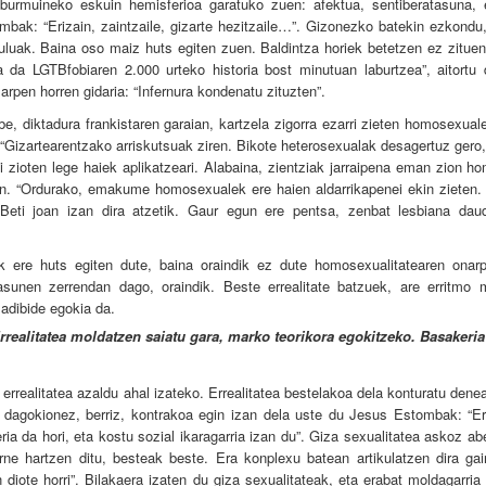
 burmuineko eskuin hemisferioa garatuko zuen: afektua, sentiberatasuna,
mbak: “Erizain, zaintzaile, gizarte hezitzaile…”. Gizonezko batekin ezkondu
kuluak. Baina oso maiz huts egiten zuen. Baldintza horiek betetzen ez zituen
a da LGTBfobiaren 2.000 urteko historia bost minutuan laburtzea”, aitortu
arpen horren gidaria: “Infernura kondenatu zituzten”.
be, diktadura frankistaren garaian, kartzela zigorra ezarri zieten homosexual
 “Gizartearentzako arriskutsuak ziren. Bikote heterosexualak desagertuz gero,
 zioten lege haiek aplikatzeari. Alabaina, zientziak jarraipena eman zion ho
n. “Ordurako, emakume homosexualek ere haien aldarrikapenei ekin zieten.
: “Beti joan izan dira atzetik. Gaur egun ere pentsa, zenbat lesbiana dau
k ere huts egiten dute, baina oraindik ez dute homosexualitatearen onar
tasunen zerrendan dago, oraindik. Beste errealitate batzuek, are erritmo 
adibide egokia da.
rrealitatea moldatzen saiatu gara, marko teorikora egokitzeko. Basakeria
 errealitatea azaldu ahal izateko. Errealitatea bestelakoa dela konturatu dene
 dagokionez, berriz, kontrakoa egin izan dela uste du Jesus Estombak: “Err
ia da hori, eta kostu sozial ikaragarria izan du”. Giza sexualitatea askoz a
rne hartzen ditu, besteak beste. Era konplexu batean artikulatzen dira gai
diote horri”. Bilakaera izaten du giza sexualitateak, eta erabat moldagarria