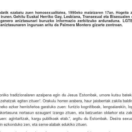
tik ezabatu zuen homosexualitatea, 1990eko maiatzaren 17an. Hogeita z
Gehitu Euskal Herriko Gay, Lesbiana, Transexual eta Bisexualen 
 Irunen.
a genero aniztasunari buruzko informazio zerbitzuko arduraduna. LGT
 aniztasunaren inguruan aritu da Palmera Montero gizarte zentroan.
oniko tradizionalaren azalpena egin du Jesus Estombak, umore kutsu bateki
ehatzak egiten zituen”. Orakulu horren arabera, haur jaioberriak zakila bald
neko ezker hemisferioa garatuko zuen: funtzio kognitiboak, lengoaiarekin, lo
iakortasuna nortasun ezaugarri izango zituen, eta batzuetan oldarkor eta za
en: agintaritzak, kargu publikoak etab.”, argitu du Estombak. Desira sexua
n ezkonduko zen, eta seme-alabak edukiko zituen.