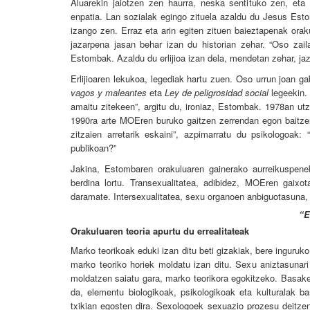
Aluarekin jaiotzen zen haurra, neska sentituko zen, eta
enpatia. Lan sozialak egingo zituela azaldu du Jesus Esto
izango zen. Erraz eta arin egiten zituen baieztapenak ora
jazarpena jasan behar izan du historian zehar. “Oso zail
Estombak. Azaldu du erlijioa izan dela, mendetan zehar, jaz
Erlijioaren lekukoa, legediak hartu zuen. Oso urrun joan ga
vagos y maleantes
eta
Ley de peligrosidad social
legeekin.
amaitu zitekeen”, argitu du, ironiaz, Estombak. 1978an utzi
1990ra arte MOEren buruko gaitzen zerrendan egon baitze
zitzaien arretarik eskaini”, azpimarratu du psikologoak
publikoan?”
Jakina, Estombaren orakuluaren gainerako aurreikuspene
berdina lortu. Transexualitatea, adibidez, MOEren gaixo
daramate. Intersexualitatea, sexu organoen anbiguotasuna, 
“E
Orakuluaren teoria apurtu du errealitateak
Marko teorikoak eduki izan ditu beti gizakiak, bere inguruko
marko teoriko horiek moldatu izan ditu. Sexu aniztasunari
moldatzen saiatu gara, marko teorikora egokitzeko. Basaker
da, elementu biologikoak, psikologikoak eta kulturalak ba
txikian egosten dira. Sexologoek sexuazio prozesu deitzen 