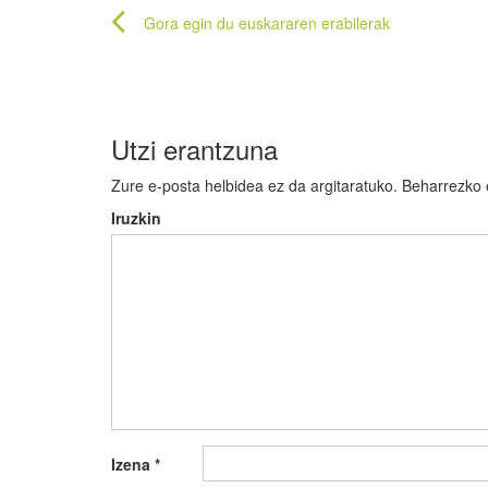
Bidalketetan
Gora egin du euskararen erabilerak
zehar
nabigatu
Utzi erantzuna
Zure e-posta helbidea ez da argitaratuko.
Beharrezko
Iruzkin
Izena
*