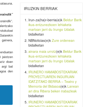
katasuna.
IRUZKIN BERRIAK
oraindik”
Irun-za(ha)r-berria
(e)k
Beldur Barik
raindik”.
ikus-entzunezkoen lehiaketa
alentzako
martxan jarri du Irungo Udalak
rotokoloei
bidalketan
 Gaiarekin
gainera,
NBNoticias
(e)k
Zure ordenean
bidalketan
ainara maia urrotz
(e)k
Beldur Barik
menduetan
ikus-entzunezkoen lehiaketa
 jaiotzen
martxan jarri du Irungo Udalak
Haziz doan
bidalketan
 argi bat
lagoa den
IRUNERO HAMABOSTEKARIAK
PROYECTUAREN INGURUAN
IDATZITAKO BERRIA – Teatro y
Memoria del Bidasoa
(e)k
Lanean
ari dira Ribera beken irabazleak
bidalketan
IRUNERO HAMABOSTEKARIAK
PROYECTUAREN INGURUAN