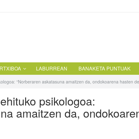
RTXIBOA
LABURREAN
BANAKETA PUNTUAK
logoa: “Norberaren askatasuna amaitzen da, ondokoarena hasten de
ituko psikologoa:
una amaitzen da, ondokoare