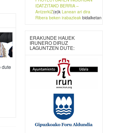
IDATZITAKO BERRIA –
AntzerkiZ
(e)k
Lanean ari dira
Ribera beken irabazleak
bidalketan
ERAKUNDE HAUEK
IRUNERO DIRUZ
LAGUNTZEN DUTE:
o dute