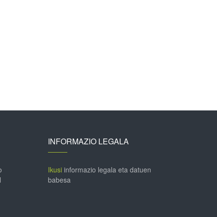
INFORMAZIO LEGALA
o
Ikusi
informazio legala eta datuen
l
babesa