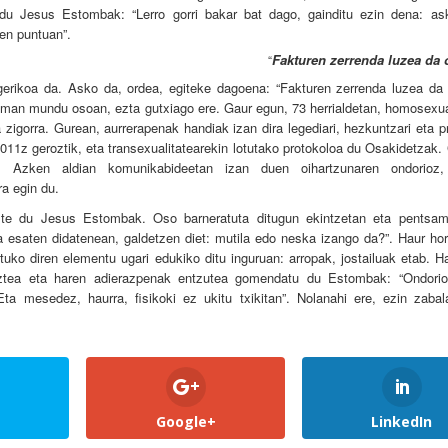
u du Jesus Estombak: “Lerro gorri bakar bat dago, gainditu ezin dena: as
en puntuan”.
Fakturen zerrenda luzea da 
“
rikoa da. Asko da, ordea, egiteke dagoena: “Fakturen zerrenda luzea da o
raman mundu osoan, ezta gutxiago ere. Gaur egun, 73 herrialdetan, homosexu
a zigorra. Gurean, aurrerapenak handiak izan dira legediari, hezkuntzari eta p
11z geroztik, eta transexualitatearekin lotutako protokoloa du Osakidetzak.
. Azken aldian komunikabideetan izan duen oihartzunaren ondorioz, 
ra egin du.
ste du Jesus Estombak. Oso barneratuta ditugun ekintzetan eta pentsa
a esaten didatenean, galdetzen diet: mutila edo neska izango da?”. Haur hori
tuko diren elementu ugari edukiko ditu inguruan: arropak, jostailuak etab. 
 uztea eta haren adierazpenak entzutea gomendatu du Estombak: “Ondorio
ta mesedez, haurra, fisikoki ez ukitu txikitan”. Nolanahi ere, ezin zaba
Google+
LinkedIn