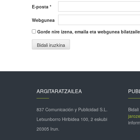
E-posta
*
Webgunea
Gorde nire izena, emaila eta webgunea bilatza
ARGITARATZAILEA
PUBL
837 Comunicación y Publicidad S.L.
Bidali
jaroz
Letxunborro Hiribidea 100, 2 eskubi
inform
20305 Irun.