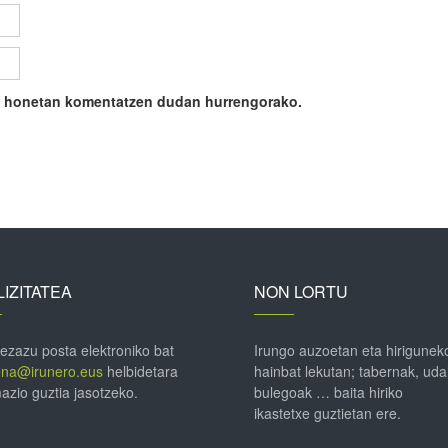
ile honetan komentatzen dudan hurrengorako.
IZITATEA
NON LORTU
 ezazu posta elektroniko bat
Irungo auzoetan eta hirigunek
ena@irunero.eus
helbidetara
hainbat lekutan; tabernak, uda
azio guztia jasotzeko.
bulegoak … baita hiriko
ikastetxe guztietan ere.