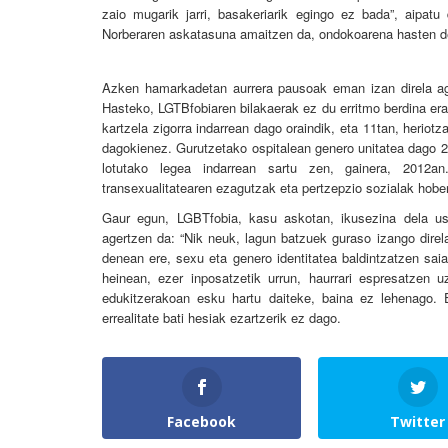
zaio mugarik jarri, basakeriarik egingo ez bada”, aipat
Norberaren askatasuna amaitzen da, ondokoarena hasten d
Azken hamarkadetan aurrera pausoak eman izan direla age
Hasteko, LGTBfobiaren bilakaerak ez du erritmo berdina e
kartzela zigorra indarrean dago oraindik, eta 11tan, heriotz
dagokienez. Gurutzetako ospitalean genero unitatea dago 20
lotutako legea indarrean sartu zen, gainera, 2012an
transexualitatearen ezagutzak eta pertzepzio sozialak hobe
Gaur egun, LGBTfobia, kasu askotan, ikusezina dela u
agertzen da: “Nik neuk, lagun batzuek guraso izango direl
denean ere, sexu eta genero identitatea baldintzatzen saia
heinean, ezer inposatzetik urrun, haurrari espresatzen
edukitzerakoan esku hartu daiteke, baina ez lehenago. E
errealitate bati hesiak ezartzerik ez dago.
Facebook
Twitter