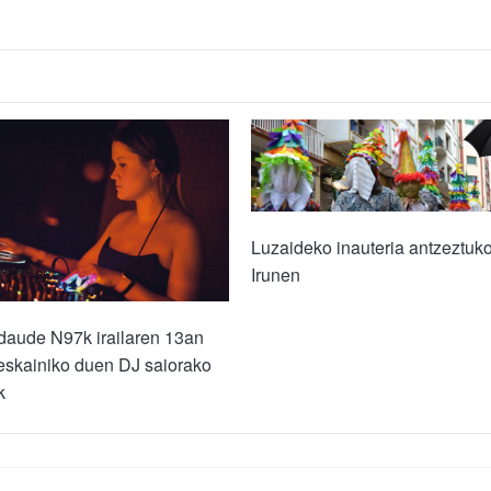
Luzaideko inauteria antzeztuk
Irunen
daude N97k irailaren 13an
eskainiko duen DJ saiorako
k