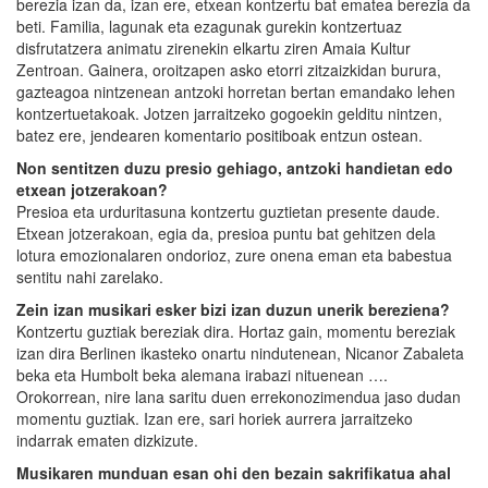
berezia izan da, izan ere, etxean kontzertu bat ematea berezia da
beti. Familia, lagunak eta ezagunak gurekin kontzertuaz
disfrutatzera animatu zirenekin elkartu ziren Amaia Kultur
Zentroan. Gainera, oroitzapen asko etorri zitzaizkidan burura,
gazteagoa nintzenean antzoki horretan bertan emandako lehen
kontzertuetakoak. Jotzen jarraitzeko gogoekin gelditu nintzen,
batez ere, jendearen komentario positiboak entzun ostean.
Non sentitzen duzu presio gehiago, antzoki handietan edo
etxean jotzerakoan?
Presioa eta urduritasuna kontzertu guztietan presente daude.
Etxean jotzerakoan, egia da, presioa puntu bat gehitzen dela
lotura emozionalaren ondorioz, zure onena eman eta babestua
sentitu nahi zarelako.
Zein izan musikari esker bizi izan duzun unerik bereziena?
Kontzertu guztiak bereziak dira. Hortaz gain, momentu bereziak
izan dira Berlinen ikasteko onartu nindutenean, Nicanor Zabaleta
beka eta Humbolt beka alemana irabazi nituenean ….
Orokorrean, nire lana saritu duen errekonozimendua jaso dudan
momentu guztiak. Izan ere, sari horiek aurrera jarraitzeko
indarrak ematen dizkizute.
Musikaren munduan esan ohi den bezain sakrifikatua ahal