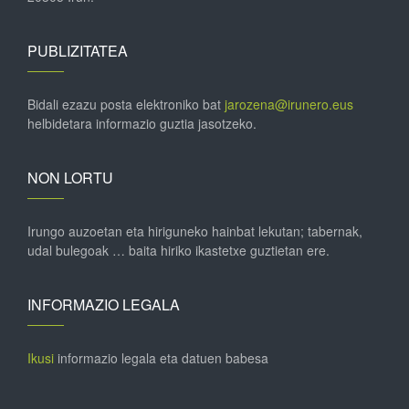
PUBLIZITATEA
Bidali ezazu posta elektroniko bat
jarozena@irunero.eus
helbidetara informazio guztia jasotzeko.
NON LORTU
Irungo auzoetan eta hiriguneko hainbat lekutan; tabernak,
udal bulegoak … baita hiriko ikastetxe guztietan ere.
INFORMAZIO LEGALA
Ikusi
informazio legala eta datuen babesa