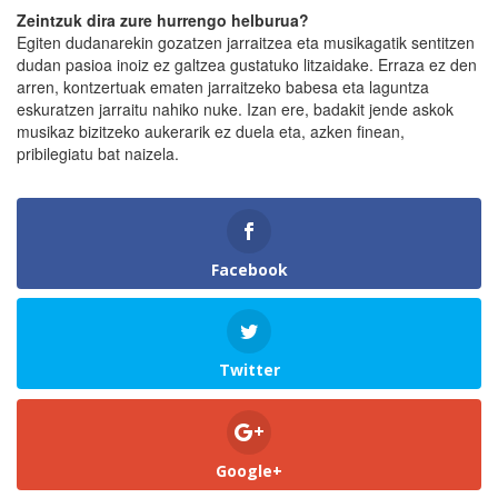
Zeintzuk dira zure hurrengo helburua?
Egiten dudanarekin gozatzen jarraitzea eta musikagatik sentitzen
dudan pasioa inoiz ez galtzea gustatuko litzaidake. Erraza ez den
arren, kontzertuak ematen jarraitzeko babesa eta laguntza
eskuratzen jarraitu nahiko nuke. Izan ere, badakit jende askok
musikaz bizitzeko aukerarik ez duela eta, azken finean,
pribilegiatu bat naizela.
Facebook
Twitter
Google+