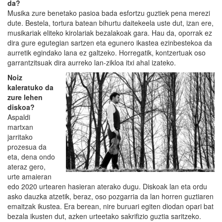
da?
Musika zure benetako pasioa bada esfortzu guztiek pena merezi
dute. Bestela, tortura batean bihurtu daitekeela uste dut, izan ere,
musikariak eliteko kirolariak bezalakoak gara. Hau da, oporrak ez
dira gure egutegian sartzen eta egunero ikastea ezinbestekoa da
aurretik egindako lana ez galtzeko. Horregatik, kontzertuak oso
garrantzitsuak dira aurreko lan-zikloa itxi ahal izateko.
Noiz
kaleratuko da
zure lehen
diskoa?
Aspaldi
martxan
jarritako
prozesua da
eta, dena ondo
ateraz gero,
urte amaieran
edo 2020 urtearen hasieran aterako dugu. Diskoak lan eta ordu
asko dauzka atzetik, beraz, oso pozgarria da lan horren guztiaren
emaitzak ikustea. Era berean, nire buruari egiten diodan opari bat
bezala ikusten dut, azken urteetako sakrifizio guztia saritzeko.