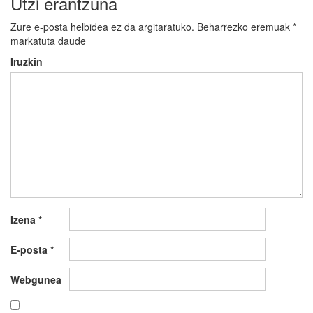
Utzi erantzuna
Zure e-posta helbidea ez da argitaratuko.
Beharrezko eremuak
*
markatuta daude
Iruzkin
Izena
*
E-posta
*
Webgunea