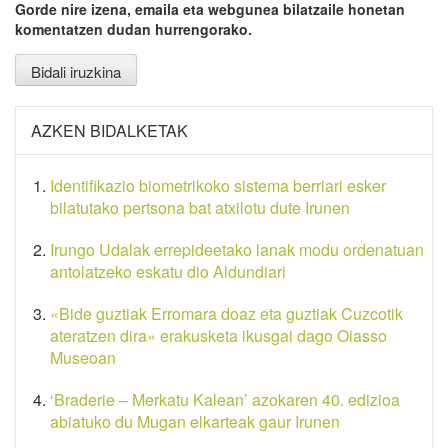
Gorde nire izena, emaila eta webgunea bilatzaile honetan
komentatzen dudan hurrengorako.
AZKEN BIDALKETAK
Identifikazio biometrikoko sistema berriari esker
bilatutako pertsona bat atxilotu dute Irunen
Irungo Udalak errepideetako lanak modu ordenatuan
antolatzeko eskatu dio Aldundiari
«Bide guztiak Erromara doaz eta guztiak Cuzcotik
ateratzen dira» erakusketa ikusgai dago Oiasso
Museoan
‘Braderie – Merkatu Kalean’ azokaren 40. edizioa
abiatuko du Mugan elkarteak gaur Irunen