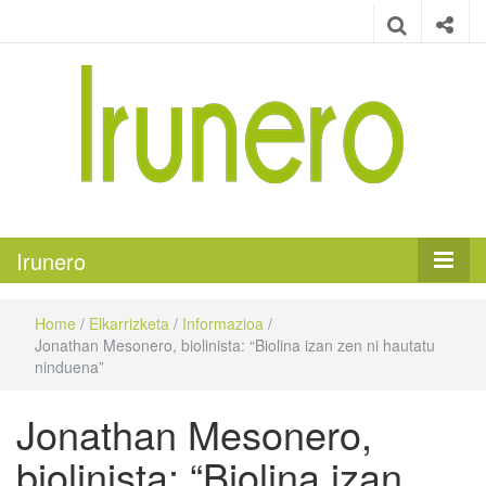
Irunero
Irungo euskarazko aldizkaria
Irunero
Home
/
Elkarrizketa
/
Informazioa
/
Jonathan Mesonero, biolinista: “Biolina izan zen ni hautatu
ninduena”
Jonathan Mesonero,
biolinista: “Biolina izan