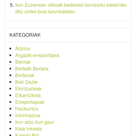
Irun Zuzenean zikloak bederatzi kontzertu eskainiko
ditu urriko bost larunbatetan
KATEGORIAK
Aitzina
Argazki-erreportajea
Berriak
Bertatik Bertara
Bertsoak
Beti Gazte
Ekintzaileak
Elkarrizketa
Erreportajeak
Hezkuntza
Informazioa
Irun atzo Irun gaur
Kale inkesta
Kalean Bai