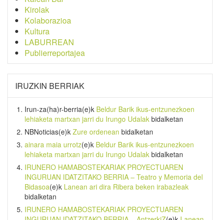
Kirolak
Kolaborazioa
Kultura
LABURREAN
Publierreportajea
IRUZKIN BERRIAK
Irun-za(ha)r-berria
(e)k
Beldur Barik ikus-entzunezkoen
lehiaketa martxan jarri du Irungo Udalak
bidalketan
NBNoticias
(e)k
Zure ordenean
bidalketan
ainara maia urrotz
(e)k
Beldur Barik ikus-entzunezkoen
lehiaketa martxan jarri du Irungo Udalak
bidalketan
IRUNERO HAMABOSTEKARIAK PROYECTUAREN
INGURUAN IDATZITAKO BERRIA – Teatro y Memoria del
Bidasoa
(e)k
Lanean ari dira Ribera beken irabazleak
bidalketan
IRUNERO HAMABOSTEKARIAK PROYECTUAREN
INGURUAN IDATZITAKO BERRIA – AntzerkiZ
(e)k
Lanean