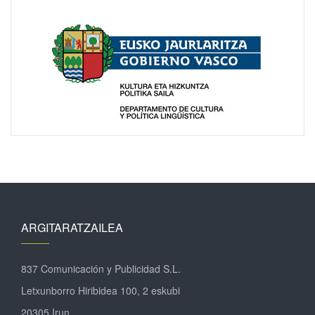
ARGITARATZAILEA
837 Comunicación y Publicidad S.L.
Letxunborro Hiribidea 100, 2 eskubi
20305 Irun.