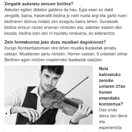
Zergatik aukeratu zenuen biolina?
Askotan egiten didaten galdera da hau. Egia esan ez dakit
zergatik, baina, hasieratik biolina jo nahi nuela argi eta garbi nuen
biolinaren doinua nolako zen ezagutu baino lehen. Gurasoek
biolina entzun nezan eraman ninduten eta, askotan esaten den
bezala, biolina izan zen ni hautatu ninduena, ez alderantziz.
Zein formakuntza jaso duzu musikari dagokionez?
Irungo Kontserbatorioan nire lehen musika ikasketak amaitu
ostean, Musikenen sartu nintzen. Horren ostean, 5 urteetan zehar
Berlinen egon nintzen masterreko ikasketak osatzen.
Nola
baloratuko
zenuke
urriaren 27an
Irunen
emandako
kontzertua?
Oso ondo
atera zen dena
eta
esperientzia