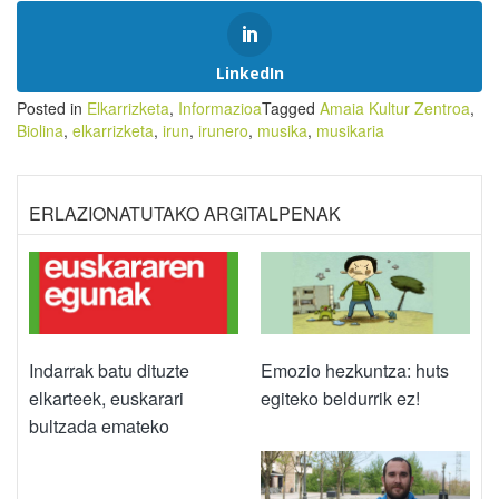
LinkedIn
Posted in
Elkarrizketa
,
Informazioa
Tagged
Amaia Kultur Zentroa
,
Biolina
,
elkarrizketa
,
irun
,
irunero
,
musika
,
musikaria
ERLAZIONATUTAKO ARGITALPENAK
Indarrak batu dituzte
Emozio hezkuntza: huts
elkarteek, euskarari
egiteko beldurrik ez!
bultzada emateko