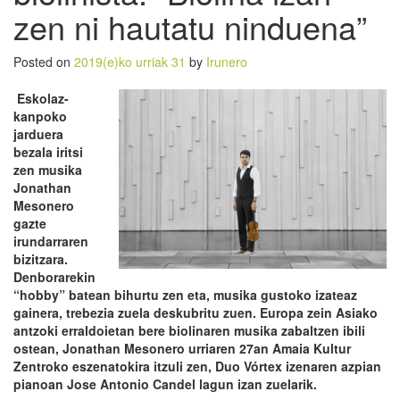
zen ni hautatu ninduena”
Posted on
2019(e)ko urriak 31
by
Irunero
Eskolaz-
kanpoko
jarduera
bezala iritsi
zen musika
Jonathan
Mesonero
gazte
irundarraren
bizitzara.
Denborarekin
“hobby” batean bihurtu zen eta, musika gustoko izateaz
gainera, trebezia zuela deskubritu zuen. Europa zein Asiako
antzoki erraldoietan bere biolinaren musika zabaltzen ibili
ostean, Jonathan Mesonero urriaren 27an Amaia Kultur
Zentroko eszenatokira itzuli zen, Duo Vórtex izenaren azpian
pianoan Jose Antonio Candel lagun izan zuelarik.