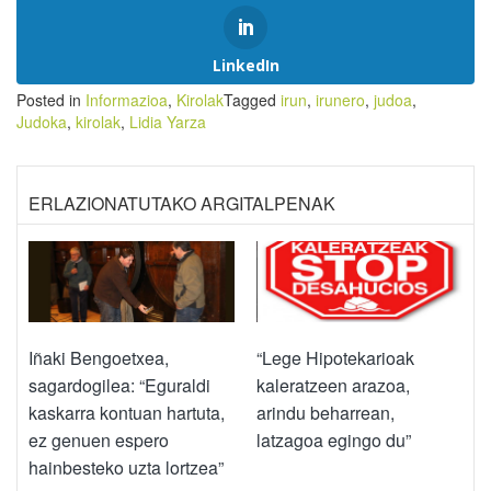
LinkedIn
Posted in
Informazioa
,
Kirolak
Tagged
irun
,
irunero
,
judoa
,
Judoka
,
kirolak
,
Lidia Yarza
ERLAZIONATUTAKO ARGITALPENAK
Iñaki Bengoetxea,
“Lege Hipotekarioak
sagardogilea: “Eguraldi
kaleratzeen arazoa,
kaskarra kontuan hartuta,
arindu beharrean,
ez genuen espero
latzagoa egingo du”
hainbesteko uzta lortzea”