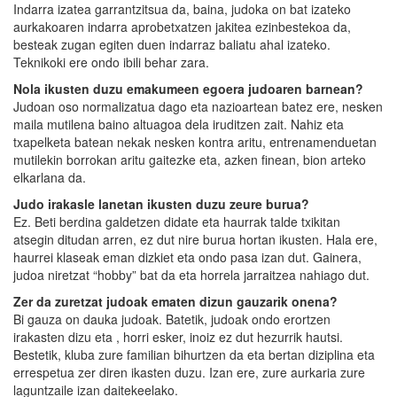
Indarra izatea garrantzitsua da, baina, judoka on bat izateko
aurkakoaren indarra aprobetxatzen jakitea ezinbestekoa da,
besteak zugan egiten duen indarraz baliatu ahal izateko.
Teknikoki ere ondo ibili behar zara.
Nola ikusten duzu emakumeen egoera judoaren barnean?
Judoan oso normalizatua dago eta nazioartean batez ere, nesken
maila mutilena baino altuagoa dela iruditzen zait. Nahiz eta
txapelketa batean nekak nesken kontra aritu, entrenamenduetan
mutilekin borrokan aritu gaitezke eta, azken finean, bion arteko
elkarlana da.
Judo irakasle lanetan ikusten duzu zeure burua?
Ez. Beti berdina galdetzen didate eta haurrak talde txikitan
atsegin ditudan arren, ez dut nire burua hortan ikusten. Hala ere,
haurrei klaseak eman dizkiet eta ondo pasa izan dut. Gainera,
judoa niretzat “hobby” bat da eta horrela jarraitzea nahiago dut.
Zer da zuretzat judoak ematen dizun gauzarik onena?
Bi gauza on dauka judoak. Batetik, judoak ondo erortzen
irakasten dizu eta , horri esker, inoiz ez dut hezurrik hautsi.
Bestetik, kluba zure familian bihurtzen da eta bertan diziplina eta
errespetua zer diren ikasten duzu. Izan ere, zure aurkaria zure
laguntzaile izan daitekeelako.