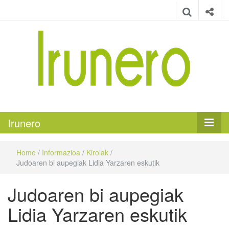
Irunero
Irungo euskarazko aldizkaria
Irunero
Home
/
Informazioa
/
Kirolak
/
Judoaren bi aupegiak Lidia Yarzaren eskutik
Judoaren bi aupegiak
Lidia Yarzaren eskutik