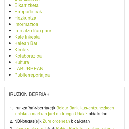
Elkarrizketa
Erreportajeak
Hezkuntza
Informazioa
Irun atzo Irun gaur
Kale inkesta
Kalean Bai
Kirolak
Kolaborazioa
Kultura
LABURREAN
Publierreportajea
IRUZKIN BERRIAK
Irun-za(ha)r-berria
(e)k
Beldur Barik ikus-entzunezkoen
lehiaketa martxan jarri du Irungo Udalak
bidalketan
NBNoticias
(e)k
Zure ordenean
bidalketan
ainara maia urrotz
(e)k
Beldur Barik ikus-entzunezkoen