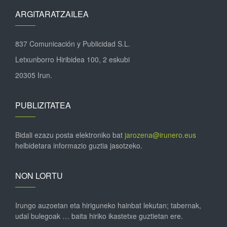
ARGITARATZAILEA
837 Comunicación y Publicidad S.L.
Letxunborro Hiribidea 100, 2 eskubi
20305 Irun.
PUBLIZITATEA
Bidali ezazu posta elektroniko bat
jarozena@irunero.eus
helbidetara informazio guztia jasotzeko.
NON LORTU
Irungo auzoetan eta hiriguneko hainbat lekutan; tabernak,
udal bulegoak … baita hiriko ikastetxe guztietan ere.