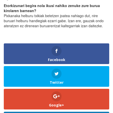
Etorkizunari begira nola ikusi nahiko zenuke zure burua
kirolaren barnean?
Pixkanaka helburu txikiak betetzen joatea nahiago dut, nire
buruari helburu handiegiak ezarri gabe. Izan ere, gauzak ondo
ateratzen ez direnean buruarentzat kaltegarriak izan daitezke.
Facebook
Twitter
Google+