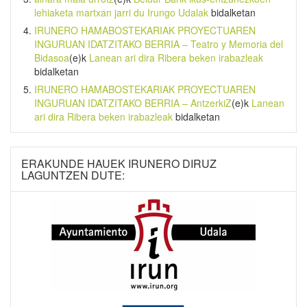
lehiaketa martxan jarri du Irungo Udalak
bidalketan
IRUNERO HAMABOSTEKARIAK PROYECTUAREN
INGURUAN IDATZITAKO BERRIA – Teatro y Memoria del
Bidasoa
(e)k
Lanean ari dira Ribera beken irabazleak
bidalketan
IRUNERO HAMABOSTEKARIAK PROYECTUAREN
INGURUAN IDATZITAKO BERRIA – AntzerkiZ
(e)k
Lanean
ari dira Ribera beken irabazleak
bidalketan
ERAKUNDE HAUEK IRUNERO DIRUZ
LAGUNTZEN DUTE: