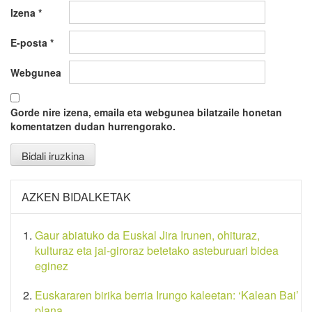
Izena
*
E-posta
*
Webgunea
Gorde nire izena, emaila eta webgunea bilatzaile honetan
komentatzen dudan hurrengorako.
AZKEN BIDALKETAK
Gaur abiatuko da Euskal Jira Irunen, ohituraz,
kulturaz eta jai-giroraz betetako asteburuari bidea
eginez
Euskararen birika berria Irungo kaleetan: ‘Kalean Bai’
plana