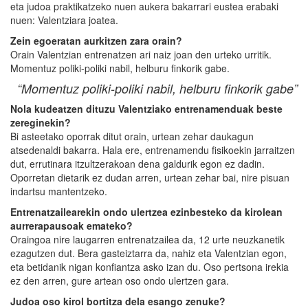
eta judoa praktikatzeko nuen aukera bakarrari eustea erabaki
nuen: Valentziara joatea.
Zein egoeratan aurkitzen zara orain?
Orain Valentzian entrenatzen ari naiz joan den urteko urritik.
Momentuz poliki-poliki nabil, helburu finkorik gabe.
“Momentuz poliki-poliki nabil, helburu finkorik gabe”
Nola kudeatzen dituzu Valentziako entrenamenduak beste
zereginekin?
Bi asteetako oporrak ditut orain, urtean zehar daukagun
atsedenaldi bakarra. Hala ere, entrenamendu fisikoekin jarraitzen
dut, errutinara itzultzerakoan dena galdurik egon ez dadin.
Oporretan dietarik ez dudan arren, urtean zehar bai, nire pisuan
indartsu mantentzeko.
Entrenatzailearekin ondo ulertzea ezinbesteko da kirolean
aurrerapausoak emateko?
Oraingoa nire laugarren entrenatzailea da, 12 urte neuzkanetik
ezagutzen dut. Bera gasteiztarra da, nahiz eta Valentzian egon,
eta betidanik nigan konfiantza asko izan du. Oso pertsona irekia
ez den arren, gure artean oso ondo ulertzen gara.
Judoa oso kirol bortitza dela esango zenuke?