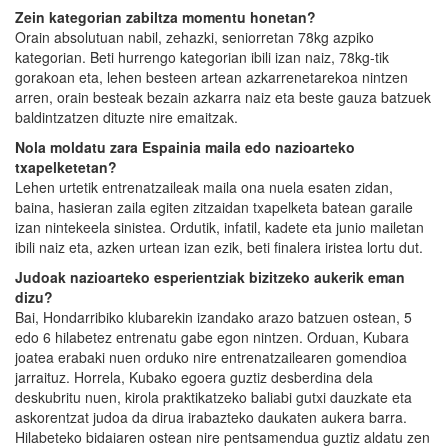
Zein kategorian zabiltza momentu honetan?
Orain absolutuan nabil, zehazki, seniorretan 78kg azpiko
kategorian. Beti hurrengo kategorian ibili izan naiz, 78kg-tik
gorakoan eta, lehen besteen artean azkarrenetarekoa nintzen
arren, orain besteak bezain azkarra naiz eta beste gauza batzuek
baldintzatzen dituzte nire emaitzak.
Nola moldatu zara Espainia maila edo nazioarteko
txapelketetan?
Lehen urtetik entrenatzaileak maila ona nuela esaten zidan,
baina, hasieran zaila egiten zitzaidan txapelketa batean garaile
izan nintekeela sinistea. Ordutik, infatil, kadete eta junio mailetan
ibili naiz eta, azken urtean izan ezik, beti finalera iristea lortu dut.
Judoak nazioarteko esperientziak bizitzeko aukerik eman
dizu?
Bai, Hondarribiko klubarekin izandako arazo batzuen ostean, 5
edo 6 hilabetez entrenatu gabe egon nintzen. Orduan, Kubara
joatea erabaki nuen orduko nire entrenatzailearen gomendioa
jarraituz. Horrela, Kubako egoera guztiz desberdina dela
deskubritu nuen, kirola praktikatzeko baliabi gutxi dauzkate eta
askorentzat judoa da dirua irabazteko daukaten aukera barra.
Hilabeteko bidaiaren ostean nire pentsamendua guztiz aldatu zen