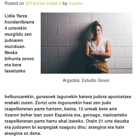
Posted on
2019(e)ko irailak 2
by
Irunero
Lidia Yarza
hondarribiarra
4 urterekin
murgildu zen
judoaren
munduan.
Neska
bihurria zenez
eta bera
lasaitzeko
Argazkia: Estudio Gover.
helburuarekin, gurasoek lagunekin batera judora apuntatzea
erabaki zuten. Zortzi urte ingururekin hasi zen judo
txapelketetan parte hartzen, baina, 12 urteak bete arte
itxaron behar izan zuen Espainia eta, geroago, nazioarteko
txapelketetan parte hartu ahal izateko. Orain 21 urte dauzka
eta judoaren bi aurpegiak ezagutu ditu: atsegina eta hain
atsegina ez dena.