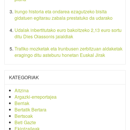
Irungo historia eta ondarea ezagutzeko bisita
gidatuen egitarau zabala prestatuko da udarako
Udalak inbertitutako euro bakoitzeko 2,13 euro sortu
ditu Dies Oiassonis jaialdiak
Trafiko mozketak eta Irunbusen zerbitzuan aldaketak
eragingo ditu asteburu honetan Euskal Jirak
KATEGORIAK
Aitzina
Argazki-erreportajea
Berriak
Bertatik Bertara
Bertsoak
Beti Gazte
Ekintzaileak