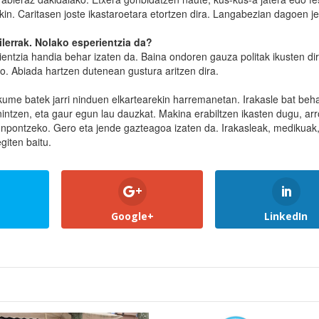
n. Caritasen joste ikastaroetara etortzen dira. Langabezian dagoen j
ilerrak. Nolako esperientzia da?
zientzia handia behar izaten da. Baina ondoren gauza politak ikusten dir
ako. Abiada hartzen dutenean gustura aritzen dira.
e batek jarri ninduen elkartearekin harremanetan. Irakasle bat beha
nintzen, eta gaur egun lau dauzkat. Makina erabiltzen ikasten dugu, ar
onpontzeko. Gero eta jende gazteagoa izaten da. Irakasleak, medikuak
giten baitu.
Google+
LinkedIn