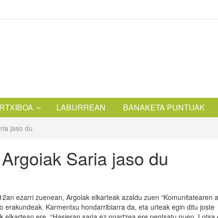
RTXIBOA
LABURREAN
BANAKETA PUNTUAK
ia jaso du
rgoiak Saria jaso du
12an ezarri zuenean, Argoiak elkarteak azaldu zuen “Komunitatearen 
o erakundeak. Karmentxu hondarribiarra da, eta urteak egin ditu joste
iak elkartean ere. “Hasieran saria ez onartzea ere pentsatu nuen. Lots