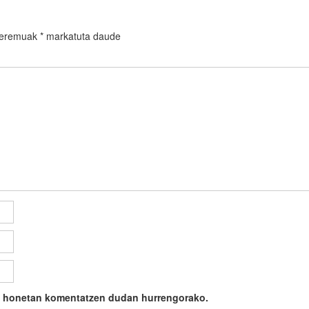
 eremuak
*
markatuta daude
ile honetan komentatzen dudan hurrengorako.