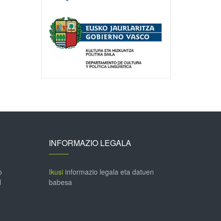
INFORMAZIO LEGALA
o
Ikusi
informazio legala eta datuen
l
babesa