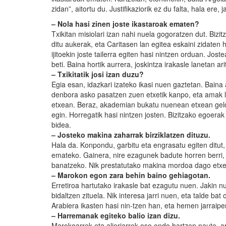
zidan”, aitortu du. Justifikaziorik ez du falta, hala ere, 
– Nola hasi zinen joste ikastaroak ematen?
Txikitan misiolari izan nahi nuela gogoratzen dut. Biz
ditu aukerak, eta Caritasen lan egitea eskaini zidate
ijitoekin joste tailerra egiten hasi nintzen orduan. Joste
beti. Baina hortik aurrera, joskintza irakasle lanetan a
– Txikitatik josi izan duzu?
Egia esan, idazkari izateko ikasi nuen gaztetan. Baina 
denbora asko pasatzen zuen etxetik kanpo, eta amak 
etxean. Beraz, akademian bukatu nuenean etxean geldi
egin. Horregatik hasi nintzen josten. Bizitzako egoera
bidea.
– Josteko makina zaharrak birziklatzen dituzu.
Hala da. Konpondu, garbitu eta engrasatu egiten ditut
emateko. Gainera, nire ezagunek badute horren berri, 
banatzeko. Nik prestatutako makina mordoa dago etx
– Marokon egon zara behin baino gehiagotan.
Erretiroa hartutako irakasle bat ezagutu nuen. Jakin
bidaltzen zituela. Nik interesa jarri nuen, eta talde b
Arabiera ikasten hasi nin-tzen han, eta hemen jarraip
– Harremanak egiteko balio izan dizu.
Marokoarrek eta aljeriarrek oso ondo hartzen naute, a