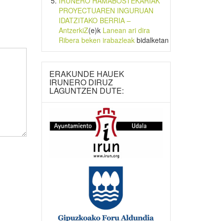
IRUNERO HAMABOSTEKARIAK
PROYECTUAREN INGURUAN
IDATZITAKO BERRIA –
AntzerkiZ
(e)k
Lanean ari dira
Ribera beken irabazleak
bidalketan
ERAKUNDE HAUEK
IRUNERO DIRUZ
LAGUNTZEN DUTE: