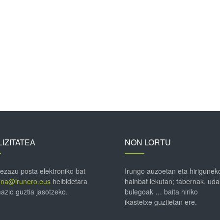
IZITATEA
NON LORTU
 ezazu posta elektroniko bat
Irungo auzoetan eta hirigunek
ena@irunero.eus
helbidetara
hainbat lekutan; tabernak, uda
azio guztia jasotzeko.
bulegoak … baita hiriko
ikastetxe guztietan ere.