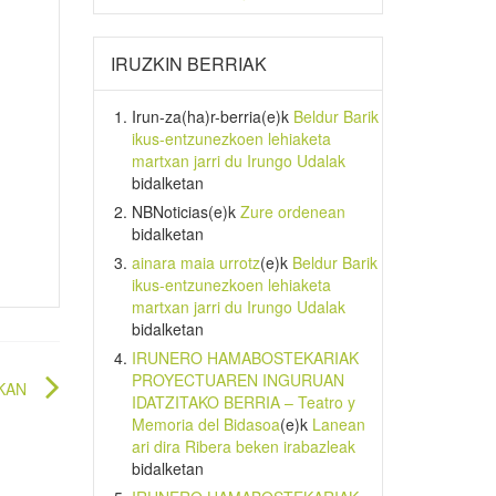
IRUZKIN BERRIAK
Irun-za(ha)r-berria
(e)k
Beldur Barik
ikus-entzunezkoen lehiaketa
martxan jarri du Irungo Udalak
bidalketan
NBNoticias
(e)k
Zure ordenean
bidalketan
ainara maia urrotz
(e)k
Beldur Barik
ikus-entzunezkoen lehiaketa
martxan jarri du Irungo Udalak
bidalketan
IRUNERO HAMABOSTEKARIAK
PROYECTUAREN INGURUAN
OKAN
IDATZITAKO BERRIA – Teatro y
Memoria del Bidasoa
(e)k
Lanean
ari dira Ribera beken irabazleak
bidalketan