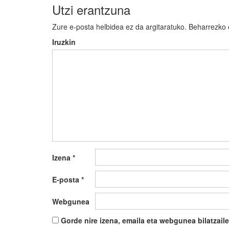
Utzi erantzuna
Zure e-posta helbidea ez da argitaratuko.
Beharrezko
Iruzkin
Izena
*
E-posta
*
Webgunea
Gorde nire izena, emaila eta webgunea bilatza