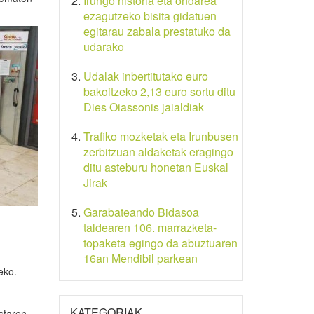
Irungo historia eta ondarea
ezagutzeko bisita gidatuen
egitarau zabala prestatuko da
udarako
Udalak inbertitutako euro
bakoitzeko 2,13 euro sortu ditu
Dies Oiassonis jaialdiak
Trafiko mozketak eta Irunbusen
zerbitzuan aldaketak eragingo
ditu asteburu honetan Euskal
Jirak
Garabateando Bidasoa
taldearen 106. marrazketa-
topaketa egingo da abuztuaren
16an Mendibil parkean
eko.
KATEGORIAK
staren