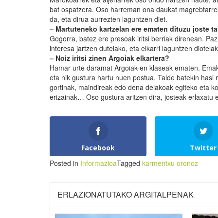
bat ospatzera. Oso harreman ona daukat magrebtarreki
da, eta dirua aurrezten laguntzen diet.
– Martuteneko kartzelan ere ematen dituzu joste ta
Gogorra, batez ere presoak iritsi berriak direnean. Pa
interesa jartzen dutelako, eta elkarri laguntzen diotel
– Noiz iritsi zinen Argoiak elkartera?
Hamar urte daramat Argoiak-en klaseak ematen. Emakum
eta nik gustura hartu nuen postua. Talde batekin hasi 
gortinak, maindireak edo dena delakoak egiteko eta k
erizainak… Oso gustura aritzen dira, josteak erlaxatu e
Facebook
Twitter
Posted in
Informazioa
Tagged
karmentxu oronoz
ERLAZIONATUTAKO ARGITALPENAK