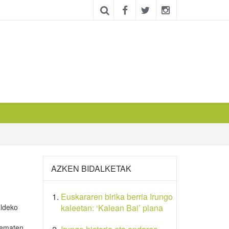
AZKEN BIDALKETAK
Euskararen birika berria Irungo
aldeko
kaleetan: ‘Kalean Bai’ plana
a ematen