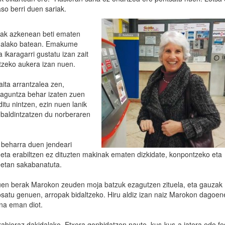
jaso berri duen sariak.
itzak azkenean beti ematen
n halako batean. Emakume
a ikaragarri gustatu izan zait
ritzeko aukera izan nuen.
aita arrantzalea zen,
laguntza behar izaten zuen
tu nintzen, ezin nuen lanik
k baldintzatzen du norberaren
, beharra duen jendeari
eta erabiltzen ez dituzten makinak ematen dizkidate, konpontzeko eta
eetan sakabanatuta.
 nuen berak Marokon zeuden moja batzuk ezagutzen zituela, eta gauzak
at osatu genuen, arropak bidaltzeko. Hiru aldiz izan naiz Marokon dagoen
ena eman diot.
rabieraz dakidalako. Etxera gonbidatzen naute, kus-kus-a jatera edo fe