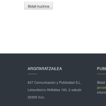
ARGITARATZAILEA
PUBL
837 Comunicación y Publicidad S.L.
Bidali
jaroz
Letxunborro Hiribidea 100, 2 eskubi
inform
20305 Irun.