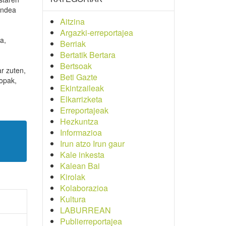
endea
Aitzina
Argazki-erreportajea
a,
Berriak
Bertatik Bertara
Bertsoak
r zuten,
Beti Gazte
ropak,
Ekintzaileak
,
Elkarrizketa
Erreportajeak
Hezkuntza
Informazioa
Irun atzo Irun gaur
Kale inkesta
Kalean Bai
Kirolak
Kolaborazioa
Kultura
LABURREAN
Publierreportajea