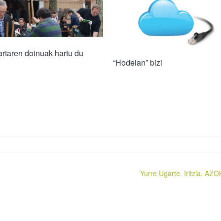
rtaren doinuak hartu du
“Hodeian” bizi
Yurre Ugarte. Iritzia. AZ