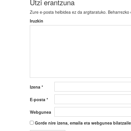
Utzi erantzuna
Zure e-posta helbidea ez da argitaratuko.
Beharrezko
Iruzkin
Izena
*
E-posta
*
Webgunea
Gorde nire izena, emaila eta webgunea bilatza