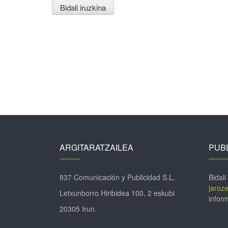
ARGITARATZAILEA
PUBL
837 Comunicación y Publicidad S.L.
Bidali
jaroz
Letxunborro Hiribidea 100, 2 eskubi
inform
20305 Irun.