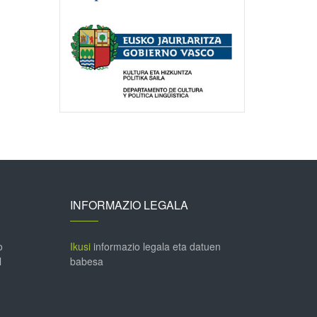
INFORMAZIO LEGALA
o
Ikusi
informazio legala eta datuen
l
babesa