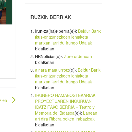
IRUZKIN BERRIAK
Irun-za(ha)r-berria
(e)k
Beldur Barik
ikus-entzunezkoen lehiaketa
martxan jarri du Irungo Udalak
bidalketan
NBNoticias
(e)k
Zure ordenean
bidalketan
ainara maia urrotz
(e)k
Beldur Barik
ikus-entzunezkoen lehiaketa
martxan jarri du Irungo Udalak
bidalketan
IRUNERO HAMABOSTEKARIAK
zlea
PROYECTUAREN INGURUAN
IDATZITAKO BERRIA – Teatro y
Memoria del Bidasoa
(e)k
Lanean
ari dira Ribera beken irabazleak
bidalketan