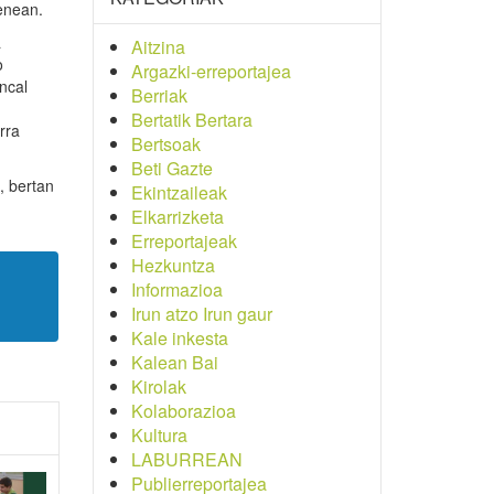
zenean.
a
Aitzina
o
Argazki-erreportajea
ncal
Berriak
Bertatik Bertara
rra
Bertsoak
Beti Gazte
, bertan
Ekintzaileak
Elkarrizketa
Erreportajeak
Hezkuntza
Informazioa
Irun atzo Irun gaur
Kale inkesta
Kalean Bai
Kirolak
Kolaborazioa
Kultura
LABURREAN
Publierreportajea