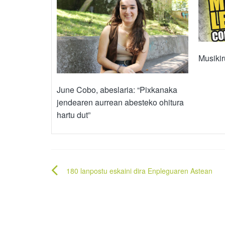
Musikir
June Cobo, abeslaria: “Pixkanaka
jendearen aurrean abesteko ohitura
hartu dut”
Bidalketetan
180 lanpostu eskaini dira Enpleguaren Astean
zehar
nabigatu