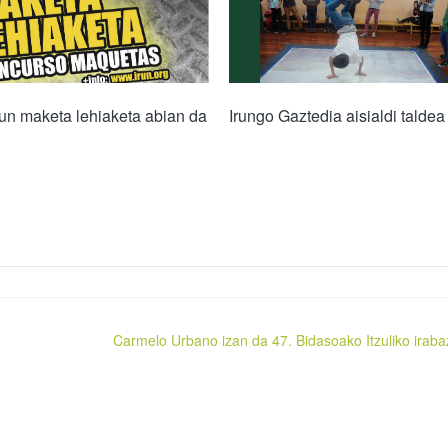
un maketa lehiaketa abian da
Irungo Gaztedia aisialdi taldea
Carmelo Urbano izan da 47. Bidasoako Itzuliko iraba