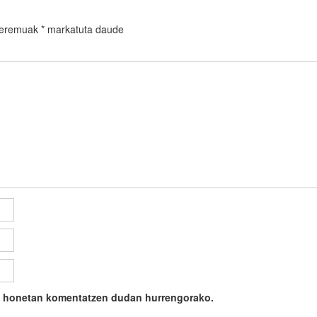
 eremuak
*
markatuta daude
ile honetan komentatzen dudan hurrengorako.