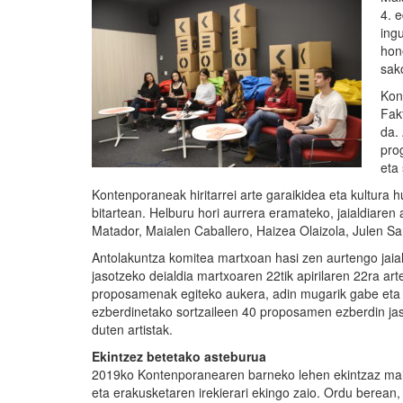
4. 
ing
hon
sak
Kon
Fak
da. 
pro
eta
Kontenporaneak hiritarrei arte garaikidea eta kultura 
bitartean. Helburu hori aurrera eramateko, jaialdiaren
Matador, Maialen Caballero, Haizea Olaizola, Julen Sa
Antolakuntza komitea martxoan hasi zen aurtengo jaia
jasotzeko deialdia martxoaren 22tik apirilaren 22ra art
proposamenak egiteko aukera, adin mugarik gabe eta ed
ezberdinetako sortzaileen 40 proposamen ezberdin jaso
duten artistak.
Ekintzez betetako asteburua
2019ko Kontenporanearen barneko lehen ekintzaz maia
eta erakusketaren irekierari ekingo zaio. Ordu berean