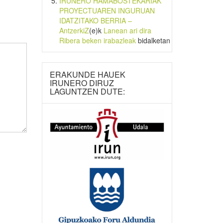
IRUNERO HAMABOSTEKARIAK
PROYECTUAREN INGURUAN
IDATZITAKO BERRIA –
AntzerkiZ
(e)k
Lanean ari dira
Ribera beken irabazleak
bidalketan
ERAKUNDE HAUEK
IRUNERO DIRUZ
LAGUNTZEN DUTE: