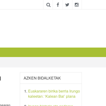
n
AZKEN BIDALKETAK
Euskararen birika berria Irungo
kaleetan: ‘Kalean Bai’ plana
anearen