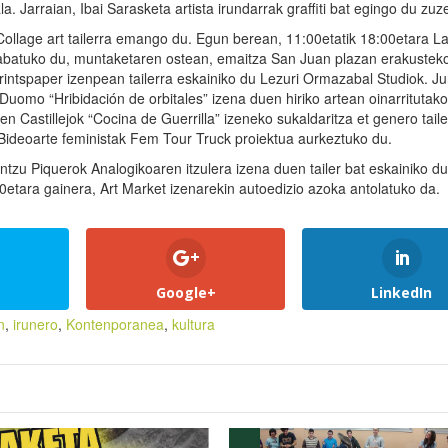
a. Jarraian, Ibai Sarasketa artista irundarrak graffiti bat egingo du zu
ollage art tailerra emango du. Egun berean, 11:00etatik 18:00etara L
rabatuko du, muntaketaren ostean, emaitza San Juan plazan erakustek
intspaper izenpean tailerra eskainiko du Lezuri Ormazabal Studiok. Ju
 Duomo “Hribidación de orbitales” izena duen hiriko artean oinarritutako
n Castillejok “Cocina de Guerrilla” izeneko sukaldaritza et genero taile
Bideoarte feministak Fem Tour Truck proiektua aurkeztuko du.
tzu Piquerok Analogikoaren itzulera izena duen tailer bat eskainiko du
0etara gainera, Art Market izenarekin autoedizio azoka antolatuko da.
Google+
LinkedIn
n
,
irunero
,
Kontenporanea
,
kultura