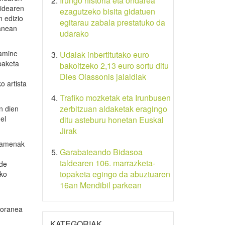
Irungo historia eta ondarea
kidearen
ezagutzeko bisita gidatuen
n edizio
egitarau zabala prestatuko da
manean
udarako
tamine
Udalak inbertitutako euro
paketa
bakoitzeko 2,13 euro sortu ditu
Dies Oiassonis jaialdiak
o artista
Trafiko mozketak eta Irunbusen
zerbitzuan aldaketak eragingo
n dien
el
ditu asteburu honetan Euskal
Jirak
osamenak
Garabateando Bidasoa
taldearen 106. marrazketa-
lde
topaketa egingo da abuztuaren
uko
16an Mendibil parkean
poranea
KATEGORIAK