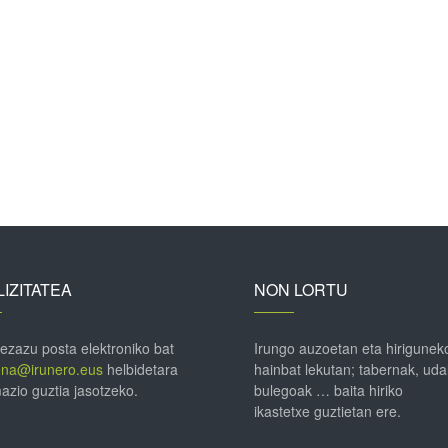
IZITATEA
NON LORTU
 ezazu posta elektroniko bat
Irungo auzoetan eta hirigunek
ena@irunero.eus
helbidetara
hainbat lekutan; tabernak, uda
azio guztia jasotzeko.
bulegoak … baita hiriko
ikastetxe guztietan ere.