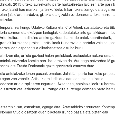
edizioak. 2015 urteko aurrekontu parte hartzaileetan jaio zen arte garai
uruko jaialdi hau martxan jartzeko ideia. Elkartrukea izango da laugarre
etan jaialdiaren ardatza, gizakia eta gizakia ez denaren arteko harre
ontzeko.
tenporanea Irungo Udaleko Kultura eta Kirol Arloek sustatutako eta Bi
toria sormen eta ekoizpen lantegiak kudeatutako arte garaikidearen to
Arte, kultura eta diseinu arloko gazteen batzorde batek koordinaturik,
gramak lurraldeko proiektu artistikoak ikusarazi eta bertako zein kanpok
 sortzaileen esperientzia elkarbanatzea ditu helburu.
hurbiltzen die, artista gazteei haien proiektuak erakusteko aukera emate
 antolakuntzarako komite berri bat eratzen da. Aurtengo batzordea Migu
nchez eta Fraida Drakonaki gazte greziarrak osatzen dute.
ldia antolatzeko lehen pasuak ematen. Jaialdian parte hartzeko prop
e egon zen zabalik. Artistek era indibidualean edo taldean izan dute
ozein arte diziplinaren inguruan. Azkenean, antolatzaileek 10 herria
 zituzten eta, azkenean, 10 izango dira aurtengo edizioan parte hart
tzaren 17an, ostiralean, egingo dira. Arratsaldeko 19:00etan Konten
, Nomad Studio osatzen duen bikoteak Irungo pasaia eta biztanleak