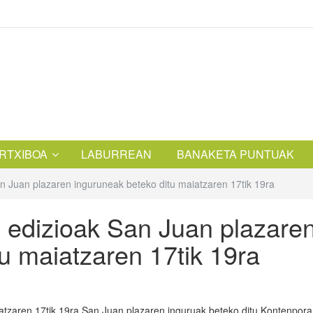
RTXIBOA
LABURREAN
BANAKETA PUNTUAK
n Juan plazaren inguruneak beteko ditu maiatzaren 17tik 19ra
 edizioak San Juan plazare
u maiatzaren 17tik 19ra
atzaren 17tik 19ra San Juan plazaren inguruak beteko ditu Kontenpor