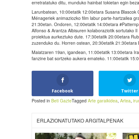
erretratatuko ditu, munduko hainbat tokietan egin bezal
Larunbatean, 10:00etatik 12:00etara Susana Blascok C
Ménageriek animaziozko film labur parte-hartzailea g
21:30etan. Ondoren, 12:00etatik 14:00etara #Patternpr
Alfonso & Arantza Albisuren kolaboraziotik sortutako Il
proiektua aurkeztuko dute. 17:30etatik 20:00etara Rube
zuzenduko du. Horren ostean, 20:30etatik 21:30etara 
Maiatzaren 19an, igandean, 11:00etatik 13:00etara Iran
fanzine bat sortzeko aukera emateko. 11:00etatik 15:0
Facebook
Twitter
Posted in
Beti Gazte
Tagged
Arte garaikidea
,
Artea
,
iru
ERLAZIONATUTAKO ARGITALPENAK