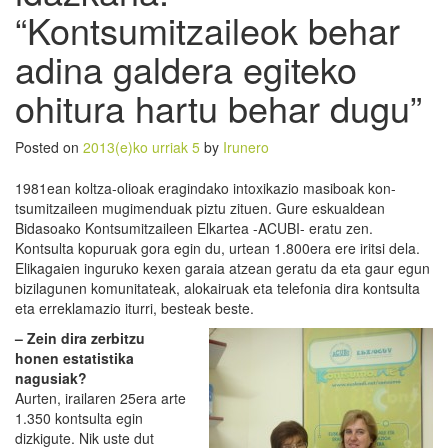
“Kontsumitzaileok behar
adina galdera egiteko
ohitura hartu behar dugu”
Posted on
2013(e)ko urriak 5
by
Irunero
1981ean koltza-olioak eragindako intoxikazio masiboak kon-
tsumitzaileen mugimenduak piztu zituen. Gure eskualdean
Bidasoako Kontsumitzaileen Elkartea -ACUBI- eratu zen.
Kontsulta kopuruak gora egin du, urtean 1.800era ere iritsi dela.
Elikagaien inguruko kexen garaia atzean geratu da eta gaur egun
bizilagunen komunitateak, alokairuak eta telefonia dira kontsulta
eta erreklamazio iturri, besteak beste.
– Zein dira zerbitzu
honen estatistika
nagusiak?
Aurten, irailaren 25era arte
1.350 kontsulta egin
dizkigute. Nik uste dut