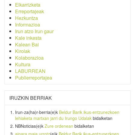
Elkarrizketa
Erreportajeak
Hezkuntza
Informazioa
Irun atzo Irun gaur
Kale inkesta
Kalean Bai
Kirolak
Kolaborazioa
Kultura
LABURREAN
Publierreportajea
IRUZKIN BERRIAK
Irun-za(ha)r-berria
(e)k
Beldur Barik ikus-entzunezkoen
lehiaketa martxan jarri du Irungo Udalak
bidalketan
NBNoticias
(e)k
Zure ordenean
bidalketan
ainara maia urrotz
(e)k
Beldur Barik ikus-entzunezkoen