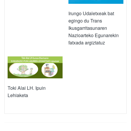
Irungo Udaletxeak bat
egingo du Trans
Ikusgarritasunaren
Nazioarteko Egunarekin
fatxada argiztatuz
Toki Alai LH. Ipuin
Lehiaketa