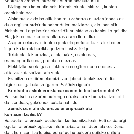
Kopuruen arabera, hurrenez hurren aipatuko ditut.
– Bizilagunen komunitateak: bilerak, aktak, fakturak, kuoten
ordainketa eza…
– Alokairuak: alde batetik, kontratu zaharrak dituzten jabeek ez
dute argi zer ordaindu behar duten maizterrek, eta, bestetik,
Alokairuen Lege berriak ekarri dituen aldaketak kontsulta-gai dira.
Eta, jakina, maizter berantiarrak arazo iturri dira.
– Aseguru-etxeak, odontologoak eta preferenteak: alor hauen
inguruko kexak berriki agertzen hasi zaizkigu.
– Telefonia: fakturazioa, altak, bajak, estaldurak,
eramangarritasuna, premium mezuak…
– Elektrizitatea eta gasa: fakturazioa egiten duen enpresaz
aldatzeak dakartzan arazoak.
– Erabiltzen ez diren etxebizi-tzen jabeei Udalak ezarri dien
higiezinen gaineko zergaren % 50eko igoera.
– Kontsulta askok erreklamazioaren bidea hartzen dute?
Bai, kontsulta askoren hurrengo urratsa erreklamazioa izan ohi
da. Jendeak, gutxienez, saiatu nahi du.
– Zeinek izan ohi du arrazoia: enpresak ala
kontsumitzaileak?
Batzuetan enpresak, besteetan kontsumitzaileak. Beti ez da argi
egoten enpresak egiazko informazioa eman duen ala ez. Dena
den, kon-tsumitzaile gisa behar adina galdera egiteko ohitura