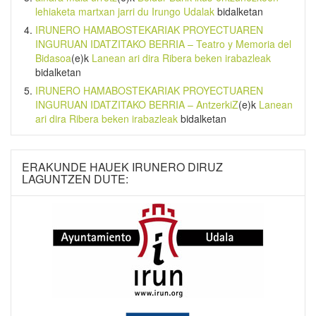
lehiaketa martxan jarri du Irungo Udalak
bidalketan
IRUNERO HAMABOSTEKARIAK PROYECTUAREN
INGURUAN IDATZITAKO BERRIA – Teatro y Memoria del
Bidasoa
(e)k
Lanean ari dira Ribera beken irabazleak
bidalketan
IRUNERO HAMABOSTEKARIAK PROYECTUAREN
INGURUAN IDATZITAKO BERRIA – AntzerkiZ
(e)k
Lanean
ari dira Ribera beken irabazleak
bidalketan
ERAKUNDE HAUEK IRUNERO DIRUZ
LAGUNTZEN DUTE: