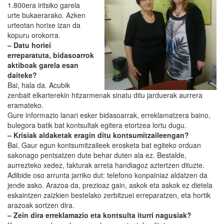
1.800era iritsiko garela
urte bukaerarako. Azken
urteotan horixe izan da
kopuru orokorra.
– Datu horiei
erreparatuta, bidasoarrok
aktiboak garela esan
daiteke?
Bai, hala da. Acubik
zenbait elkarterekin hitzarmenak sinatu ditu jarduerak aurrera
eramateko.
Gure informazio lanari esker bidasoarrak, erreklamatzera baino,
bulegora batik bat kontsultak egitera etortzea lortu dugu.
– Krisiak aldaketak eragin ditu kontsumitzaileengan?
Bai. Gaur egun kontsumitzaileek erosketa bat egiteko orduan
sakonago pentsatzen dute behar duten ala ez. Bestalde,
aurrezteko xedez, fakturak arreta handiagoz aztertzen dituzte.
Adibide oso arrunta jarriko dut: telefono konpainiaz aldatzen da
jende asko. Arazoa da, prezioaz gain, askok eta askok ez dietela
eskaintzen zaizkien bestelako zerbitzuei erreparatzen, eta hortik
arazoak sortzen dira.
– Zein dira erreklamazio eta kontsulta iturri nagusiak?