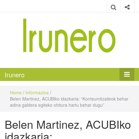
Irunero
Irungo euskarazko aldizkaria
Irunero
Home
/
Informazioa
/
Belen Martinez, ACUBIko idazkaria: “Kontsumitzaileok behar
adina galdera egiteko ohitura hartu behar dugu”
Belen Martinez, ACUBIko
idazkaria: