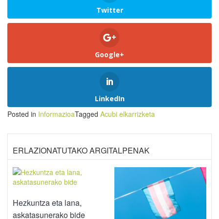
Twitter
Google+
LinkedIn
Posted in
Informazioa
Tagged
Acubi elkarrizketa
ERLAZIONATUTAKO ARGITALPENAK
Hezkuntza eta lana,
askatasunerako bide