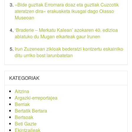
«Bide guztiak Erromara doaz eta guztiak Cuzcotik
ateratzen dira» erakusketa ikusgai dago Oiasso
Museoan
‘Braderie – Merkatu Kalean’ azokaren 40. edizioa
abiatuko du Mugan elkarteak gaur Irunen
Irun Zuzenean zikloak bederatzi kontzertu eskainiko
ditu urriko bost larunbatetan
KATEGORIAK
Aitzina
Argazki-erreportajea
Berriak
Bertatik Bertara
Bertsoak
Beti Gazte
Ekintzaileak