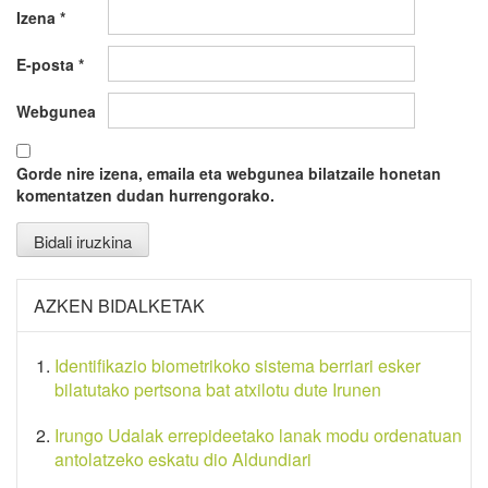
Izena
*
E-posta
*
Webgunea
Gorde nire izena, emaila eta webgunea bilatzaile honetan
komentatzen dudan hurrengorako.
AZKEN BIDALKETAK
Identifikazio biometrikoko sistema berriari esker
bilatutako pertsona bat atxilotu dute Irunen
Irungo Udalak errepideetako lanak modu ordenatuan
antolatzeko eskatu dio Aldundiari