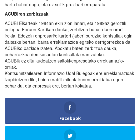
hartu behar dugu, eta ez soilik prezioari erreparatu.
ACUBIren zerbitzuak
ACUBI Elkarteak 1984an ekin zion lanari, eta 1989az geroztik
bulegoa Foruen Karrikan dauka, zerbitzua behar duen orori
irekia. Edozein enpresari/elkarteri /jaberi buruzko kontsultak egin
daitezke bertan, baina erreklamazioa egiteko derrigorrezkoa da
ACUBIko bazkide izatea. Abokatu baten zerbitzua dauka,
beharrezkoa den kasuetan kontsultak erantzuteko.
ACUBIk ez ditu kudeatzen saltoki/enpresetako erreklamazio-
orriak.
Kontsumitzailearen Informazio Udal Bulegoak ere erreklamazioak
izapidetzen ditu, baina erabiltzaileak Irunen erroldatua egon
behar du, eta enpresak ere, bertan kokatua.
Facebook