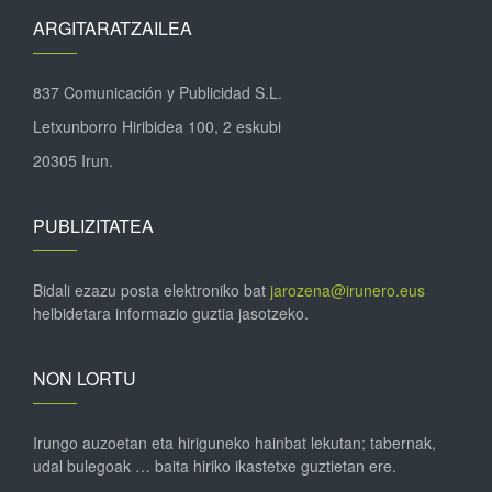
ARGITARATZAILEA
837 Comunicación y Publicidad S.L.
Letxunborro Hiribidea 100, 2 eskubi
20305 Irun.
PUBLIZITATEA
Bidali ezazu posta elektroniko bat
jarozena@irunero.eus
helbidetara informazio guztia jasotzeko.
NON LORTU
Irungo auzoetan eta hiriguneko hainbat lekutan; tabernak,
udal bulegoak … baita hiriko ikastetxe guztietan ere.