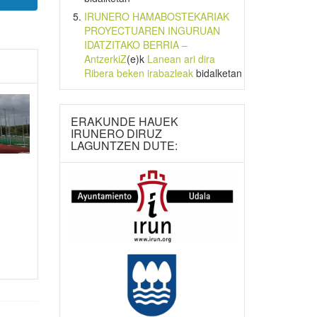
IRUNERO HAMABOSTEKARIAK
PROYECTUAREN INGURUAN
IDATZITAKO BERRIA –
AntzerkiZ
(e)k
Lanean ari dira
Ribera beken irabazleak
bidalketan
ERAKUNDE HAUEK
IRUNERO DIRUZ
LAGUNTZEN DUTE: