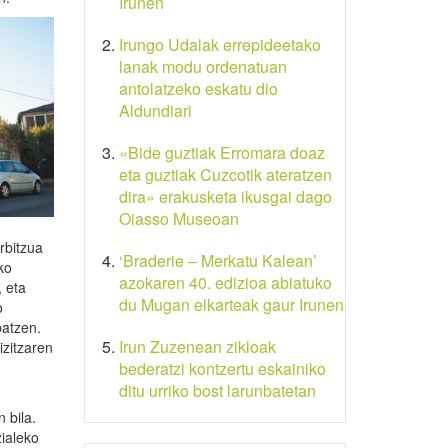
Irunen
Irungo Udalak errepideetako
lanak modu ordenatuan
antolatzeko eskatu dio
Aldundiari
«Bide guztiak Erromara doaz
eta guztiak Cuzcotik ateratzen
dira» erakusketa ikusgai dago
Oiasso Museoan
rbitzua
‘Braderie – Merkatu Kalean’
ko
azokaren 40. edizioa abiatuko
, eta
du Mugan elkarteak gaur Irunen
o
patzen.
Irun Zuzenean zikloak
izitzaren
bederatzi kontzertu eskainiko
ditu urriko bost larunbatetan
 bila.
ialeko