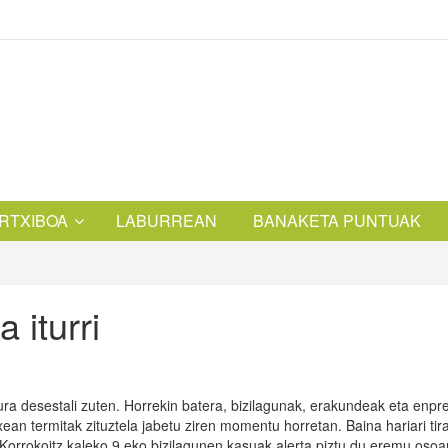
RTXIBOA
LABURREAN
BANAKETA PUNTUAK
 iturri
itura desestali zuten. Horrekin batera, bizilagunak, erakundeak eta enpr
ean termitak zituztela jabetu ziren momentu horretan. Baina hariari tir
 Korrokoitz kaleko 9.eko bizilagunen kasuak alerta piztu du eremu osoa