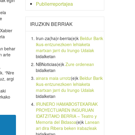
oak egin
Publierreportajea
zela
te
IRUZKIN BERRIAK
 Xabier
eta
Irun-za(ha)r-berria
(e)k
Beldur Barik
ikus-entzunezkoen lehiaketa
an behar
martxan jarri du Irungo Udalak
n arte
bidalketan
NBNoticias
(e)k
Zure ordenean
,
bidalketan
k. “Nire
ainara maia urrotz
(e)k
Beldur Barik
uz, argi
ikus-entzunezkoen lehiaketa
martxan jarri du Irungo Udalak
aki
bidalketan
urkako
IRUNERO HAMABOSTEKARIAK
PROYECTUAREN INGURUAN
IDATZITAKO BERRIA – Teatro y
Memoria del Bidasoa
(e)k
Lanean
ari dira Ribera beken irabazleak
bidalketan