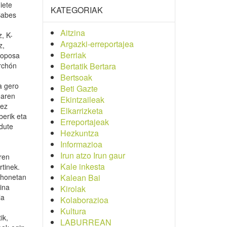
iete
KATEGORIAK
Babes
Aitzina
z, K-
Argazki-erreportajea
z,
Berriak
proposa
orchón
Bertatik Bertara
Bertsoak
a gero
Beti Gazte
earen
Ekintzaileak
 ez
Elkarrizketa
berik eta
Erreportajeak
dute
Hezkuntza
Informazioa
Irun atzo Irun gaur
ren
Kale inkesta
rtinek.
u honetan
Kalean Bai
ina
Kirolak
la
Kolaborazioa
Kultura
ik,
LABURREAN