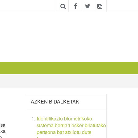
AZKEN BIDALKETAK
Identifikazio biometrikoko
esa
sistema berriari esker bilatutako
aka,
pertsona bat atxilotu dute
n.