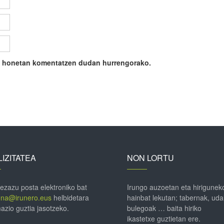
ile honetan komentatzen dudan hurrengorako.
IZITATEA
NON LORTU
 ezazu posta elektroniko bat
Irungo auzoetan eta hirigunek
ena@irunero.eus
helbidetara
hainbat lekutan; tabernak, uda
azio guztia jasotzeko.
bulegoak … baita hiriko
ikastetxe guztietan ere.