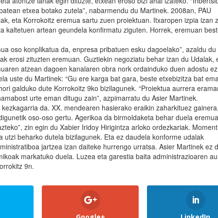
ta atontze lanak egin dituzte, etxean eroso bizi ahal izateko. “Inbertsi
n batean etxea botako zutela”, nabarmendu du Martinek. 2008an, PAU
ak, eta Korrokoitz eremua sartu zuen proiektuan. Itxaropen izpia izan 
eta kaltetuen artean geundela konfirmatu ziguten. Horrek, eremuan bes
emua oso konplikatua da, enpresa pribatuen esku dagoelako”, azaldu du
ailak erosi zituzten eremuan. Guztiekin negoziatu behar izan du Udalak, 
emuaren atzean dagoen kanalaren obra nork ordainduko duen adostu ez
ela uste du Martinek: “Gu ere karga bat gara, beste etxebizitza bat em
hori galduko dute Korrokoitz 9ko bizilagunek. “Proiektua aurrera erama
hamabost urte eman ditugu zain”, azpimarratu du Asier Martinek.
kezkagarria da. XX. mendearen hasierako eraikin zaharkituez gainera
digunetik oso-oso gertu. Agerikoa da birmoldaketa behar duela eremua
azteko”, zin egin du Xabier Iridoy Hirigintza arloko ordezkariak. Moment
 utzi beharko dutela bizilagunek. Eta ez daudela konforme udalak
inistratiboa jartzea izan daiteke hurrengo urratsa. Asier Martinek ez d
mikoak markatuko duela. Luzea eta garestia baita administrazioaren a
rrokitz 9n.
Google+
LinkedIn