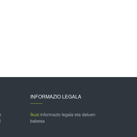
INFORMAZIO LEGALA
o
Ikusi
informazio legala eta datuen
l
babesa