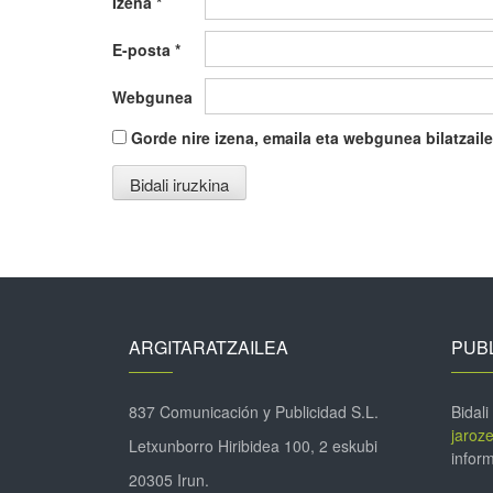
Izena
*
E-posta
*
Webgunea
Gorde nire izena, emaila eta webgunea bilatza
ARGITARATZAILEA
PUBL
837 Comunicación y Publicidad S.L.
Bidali
jaroz
Letxunborro Hiribidea 100, 2 eskubi
inform
20305 Irun.