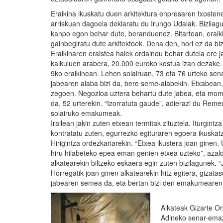
Eraikina ikuskatu duen arkitektura enpresaren txostene
arriskuan dagoela deklaratu du Irungo Udalak. Bizila
kanpo egon behar dute, beranduenez. Bitartean, eraiki
gainbegiratu dute arkitektoek. Dena den, hori ez da bi
Eraikinaren eraistea haiek ordaindu behar dutela ere j
kalkuluen arabera, 20.000 euroko kostua izan dezake. Bi
9ko eraikinean. Lehen solairuan, 73 eta 76 urteko se
jabearen alaba bizi da, bere seme-alabekin. Etxabean,
zegoen. Negozioa uztera behartu dute jabea, eta mom
da, 52 urterekin. “Izorratuta gaude”, adierazi du Rem
solairuko emakumeak.
Irailean jakin zuten etxean termitak zituztela. Iturgint
kontratatu zuten, egurrezko egituraren egoera ikuskatz
Hirigintza ordezkariarekin. “Etxea ikustera joan ginen.
hiru hilabeteko epea eman genien etxea uzteko”, azald
alkatearekin biltzeko eskaera egin zuten bizilagunek.
Horregatik joan ginen alkatearekin hitz egitera, gizatas
jabearen semea da, eta bertan bizi den emakumearen
Alkateak Gizarte Ong
Adineko senar-emazt