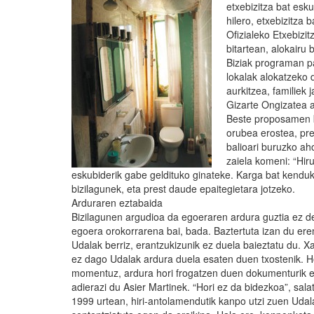
etxebizitza bat esk
hilero, etxebizitza
Ofizialeko Etxebizi
bitartean, alokairu 
Biziak programan pa
lokalak alokatzeko 
aurkitzea, familiek 
Gizarte Ongizatea a
Beste proposamen ba
orubea erostea, pre
balioari buruzko ah
zaiela komeni: “Hir
eskubiderik gabe geldituko ginateke. Karga bat kendu
bizilagunek, eta prest daude epaitegietara jotzeko.
Arduraren eztabaida
Bizilagunen argudioa da egoeraren ardura guztia ez d
egoera orokorrarena bai, bada. Baztertuta izan du ere
Udalak berriz, erantzukizunik ez duela baieztatu du. 
ez dago Udalak ardura duela esaten duen txostenik. Ho
momentuz, ardura hori frogatzen duen dokumenturik ez 
adierazi du Asier Martinek. “Hori ez da bidezkoa”, sala
1999 urtean, hiri-antolamendutik kanpo utzi zuen Uda