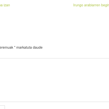
ua izan
Irungo arabiarren begi
 eremuak
*
markatuta daude