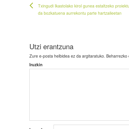
Bidalketetan
Txingudi Ikastolako kirol gunea estaltzeko proiekt
zehar
da bozkatuena aurrekontu parte hartzaileetan
nabigatu
Utzi erantzuna
Zure e-posta helbidea ez da argitaratuko.
Beharrezko
Iruzkin