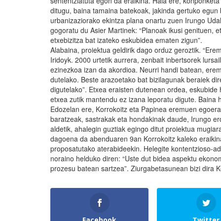
sententziatuta egon da eraikina. Hala ere, konponketa e
ditugu, baina tamaina batekoak, jakinda gertuko egu
urbanizaziorako ekintza plana onartu zuen Irungo Udal
gogoratu du Asier Martinek: “Planoak ikusi genituen, 
etxebizitza bat izateko eskubidea ematen zigun”.
Alabaina, proiektua geldirik dago orduz geroztik. “Er
Iridoyk. 2000 urtetik aurrera, zenbait inbertsorek lurs
ezinezkoa izan da akordioa. Neurri handi batean, er
dutelako. Beste arazoetako bat bizilagunak beraiek dir
digutelako”. Etxea eraisten dutenean ordea, eskubide 
etxea zutik mantendu ez izana leporatu digute. Baina 
Edozelan ere, Korrokoitz eta Papinea eremuen egoera 
baratzeak, sastrakak eta hondakinak daude, Irungo er
aldetik, ahalegin guztiak egingo ditut proiektua mugiar
dagoena da abenduaren 9an Korrokoitz kaleko eraikina
proposatutako aterabideekin. Helegite kontentzioso-adm
noraino helduko diren: “Uste dut bidea aspektu ekono
prozesu batean sartzea”. Ziurgabetasunean bizi dira Ko
Facebook
Twitter