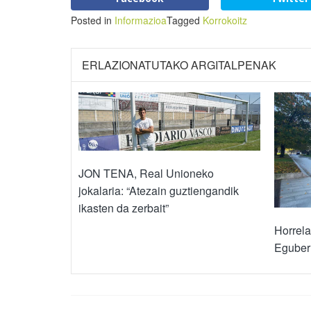
Posted in
Informazioa
Tagged
Korrokoitz
ERLAZIONATUTAKO ARGITALPENAK
JON TENA, Real Unioneko
jokalaria: “Atezain guztiengandik
ikasten da zerbait”
Horrela
Eguber