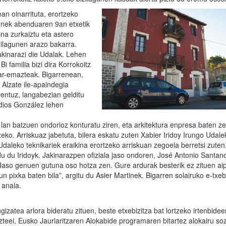
an oinarrituta, erortzeko
gunek abenduaren 9an etxetik
na zurkaiztu eta astero
zilagunen arazo bakarra.
akinarazi die Udalak. Lehen
 familia bizi dira Korrokoitz
nar-emazteak. Bigarrenean,
 Alzate ile-apaindegia
entuz, langabezian gelditu
edios González lehen
za lan batzuen ondorioz konturatu ziren, eta arkitektura enpresa baten ze
eko. Arriskuaz jabetuta, bilera eskatu zuten Xabier Iridoy Irungo Udale
 Udaleko teknikariek eraikina erortzeko arriskuan zegoela berretsi zuten
u du Iridoyk. Jakinarazpen ofiziala jaso ondoren, José Antonio Santan
 “Jaso genuen gutuna oso hotza zen. Gure ardurak besterik ez zituen ai
un pixka baten bila”, argitu du Asier Martinek. Bigarren solairuko e-txeb
 anaia.
izatea arlora bideratu zituen, beste etxebizitza bat lortzeko irtenbideen
eei, Eusko Jaurlaritzaren Alokabide programaren bitartez alokairu soz