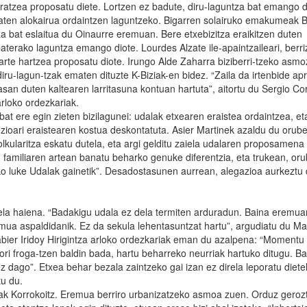
uratzea proposatu diete. Lortzen ez badute, diru-laguntza bat emango d
 baten alokairua ordaintzen laguntzeko. Bigarren solairuko emakumeak 
tza bat eslaitua du Oinaurre eremuan. Bere etxebizitza eraikitzen duten
baterako laguntza emango diote. Lourdes Alzate ile-apaintzaileari, berri
rte hartzea proposatu diote. Irungo Alde Zaharra biziberri-tzeko asmo
diru-lagun-tzak ematen dituzte K-Biziak-en bidez. “Zaila da irtenbide a
jasan duten kaltearen larritasuna kontuan hartuta”, aitortu du Sergio C
rloko ordezkariak.
t ere egin zieten bizilagunei: udalak etxearen eraistea ordaintzea, et
zioari eraistearen kostua deskontatuta. Asier Martinek azaldu du orub
olkularitza eskatu dutela, eta argi gelditu zaiela udalaren proposamena
u familiaren artean banatu beharko genuke diferentzia, eta trukean, oru
ko luke Udalak gainetik”. Desadostasunen aurrean, alegazioa aurkeztu 
ela haiena. “Badakigu udala ez dela termiten arduradun. Baina eremua
mua aspaldidanik. Ez da sekula lehentasuntzat hartu”, argudiatu du Ma
Xabier Iridoy Hirigintza arloko ordezkariak eman du azalpena: “Moment
ri froga-tzen baldin bada, hartu beharreko neurriak hartuko ditugu. Ba
dago”. Etxea behar bezala zaintzeko gai izan ez direla leporatu diete
tu du.
lak Korrokoitz. Eremua berriro urbanizatzeko asmoa zuen. Orduz gerozt