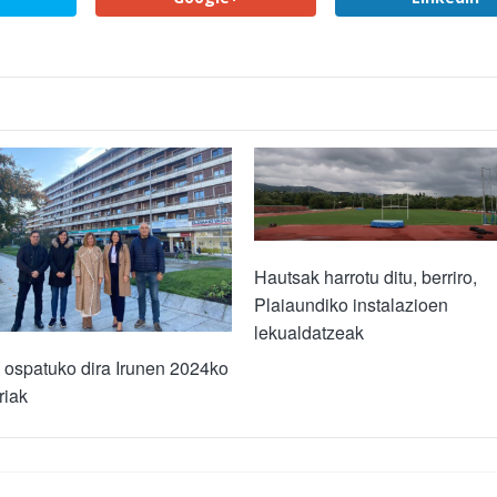
Hautsak harrotu ditu, berriro,
Plaiaundiko instalazioen
lekualdatzeak
 ospatuko dira Irunen 2024ko
riak