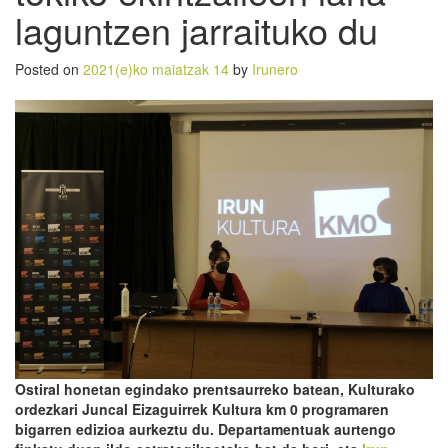
laguntzen jarraituko du
Posted on
2021(e)ko maiatzak 14
by
Irunero
Ostiral honetan egindako prentsaurreko batean, Kulturako
ordezkari Juncal Eizaguirrek Kultura km 0 programaren
bigarren edizioa aurkeztu du. Departamentuak aurtengo