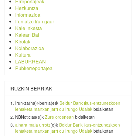
Erreportajeak
Hezkuntza
Informazioa
Irun atzo Irun gaur
Kale inkesta
Kalean Bai
Kirolak
Kolaborazioa
Kultura
LABURREAN
Publierreportajea
IRUZKIN BERRIAK
Irun-za(ha)r-berria
(e)k
Beldur Barik ikus-entzunezkoen
lehiaketa martxan jarri du Irungo Udalak
bidalketan
NBNoticias
(e)k
Zure ordenean
bidalketan
ainara maia urrotz
(e)k
Beldur Barik ikus-entzunezkoen
lehiaketa martxan jarri du Irungo Udalak
bidalketan