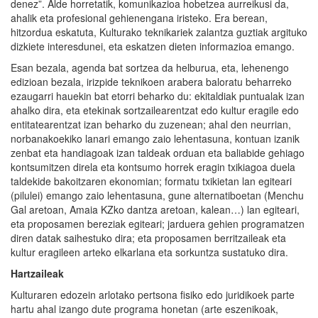
denez”. Alde horretatik, komunikazioa hobetzea aurreikusi da,
ahalik eta profesional gehienengana iristeko. Era berean,
hitzordua eskatuta, Kulturako teknikariek zalantza guztiak argituko
dizkiete interesdunei, eta eskatzen dieten informazioa emango.
Esan bezala, agenda bat sortzea da helburua, eta, lehenengo
edizioan bezala, irizpide teknikoen arabera baloratu beharreko
ezaugarri hauekin bat etorri beharko du: ekitaldiak puntualak izan
ahalko dira, eta etekinak sortzailearentzat edo kultur eragile edo
entitatearentzat izan beharko du zuzenean; ahal den neurrian,
norbanakoekiko lanari emango zaio lehentasuna, kontuan izanik
zenbat eta handiagoak izan taldeak orduan eta baliabide gehiago
kontsumitzen direla eta kontsumo horrek eragin txikiagoa duela
taldekide bakoitzaren ekonomian; formatu txikietan lan egiteari
(pilulei) emango zaio lehentasuna, gune alternatiboetan (Menchu
Gal aretoan, Amaia KZko dantza aretoan, kalean…) lan egiteari,
eta proposamen bereziak egiteari; jarduera gehien programatzen
diren datak saihestuko dira; eta proposamen berritzaileak eta
kultur eragileen arteko elkarlana eta sorkuntza sustatuko dira.
Hartzaileak
Kulturaren edozein arlotako pertsona fisiko edo juridikoek parte
hartu ahal izango dute programa honetan (arte eszenikoak,