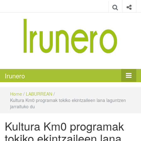
Irunero
Irungo euskarazko aldizkaria
Irunero
Home
/
LABURREAN
/
Kultura Km0 programak tokiko ekintzaileen lana laguntzen
jarraituko du
Kultura Km0 programak
tokiko ekintzaileen lana