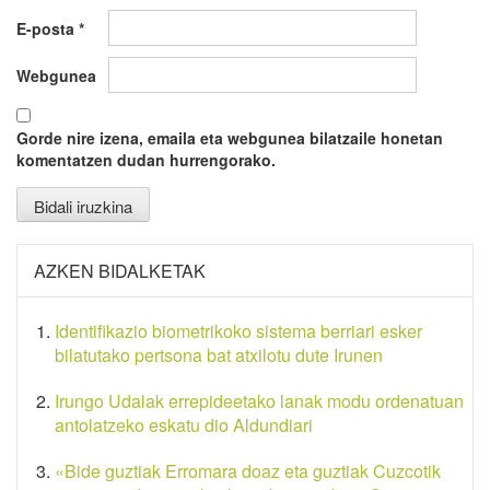
E-posta
*
Webgunea
Gorde nire izena, emaila eta webgunea bilatzaile honetan
komentatzen dudan hurrengorako.
AZKEN BIDALKETAK
Identifikazio biometrikoko sistema berriari esker
bilatutako pertsona bat atxilotu dute Irunen
Irungo Udalak errepideetako lanak modu ordenatuan
antolatzeko eskatu dio Aldundiari
«Bide guztiak Erromara doaz eta guztiak Cuzcotik