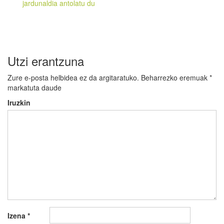
jardunaldia antolatu du
Utzi erantzuna
Zure e-posta helbidea ez da argitaratuko.
Beharrezko eremuak
*
markatuta daude
Iruzkin
Izena
*