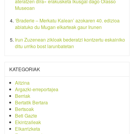
ateratzen dira» erakusketa ikusgai dago Oiasso
Museoan
‘Braderie – Merkatu Kalean’ azokaren 40. edizioa
abiatuko du Mugan elkarteak gaur Irunen
Irun Zuzenean zikloak bederatzi kontzertu eskainiko
ditu urriko bost larunbatetan
KATEGORIAK
Aitzina
Argazki-erreportajea
Berriak
Bertatik Bertara
Bertsoak
Beti Gazte
Ekintzaileak
Elkarrizketa