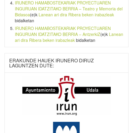
IRUNERO HAMABOSTEKARIAK PROYECTUAREN
INGURUAN IDATZITAKO BERRIA – Teatro y Memoria del
Bidasoa
(e)k
Lanean ari dira Ribera beken irabazleak
bidalketan
IRUNERO HAMABOSTEKARIAK PROYECTUAREN
INGURUAN IDATZITAKO BERRIA – AntzerkiZ
(e)k
Lanean
ari dira Ribera beken irabazleak
bidalketan
ERAKUNDE HAUEK IRUNERO DIRUZ
LAGUNTZEN DUTE: