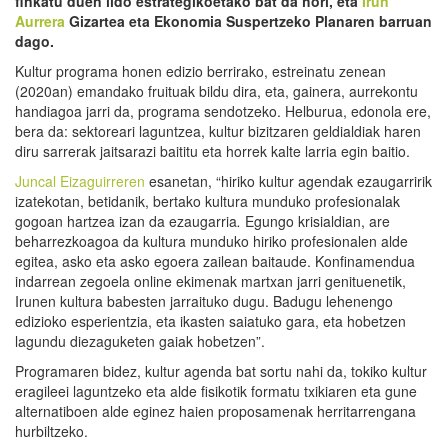
finkatu duen ildo estrategikoetako bat da hori, eta
Irun
Aurrera
Gizartea eta Ekonomia Suspertzeko Planaren barruan
dago.
Kultur programa honen edizio berrirako, estreinatu zenean
(2020an) emandako fruituak bildu dira, eta, gainera, aurrekontu
handiagoa jarri da, programa sendotzeko. Helburua, edonola ere,
bera da: sektoreari laguntzea, kultur bizitzaren geldialdiak haren
diru sarrerak jaitsarazi baititu eta horrek kalte larria egin baitio.
Juncal Eizaguirreren
esanetan, “hiriko kultur agendak ezaugarririk
izatekotan, betidanik, bertako kultura munduko profesionalak
gogoan hartzea izan da ezaugarria
.
Egungo krisialdian, are
beharrezkoagoa da kultura munduko hiriko profesionalen alde
egitea, asko eta asko egoera zailean baitaude. Konfinamendua
indarrean zegoela online ekimenak martxan jarri genituenetik,
Irunen kultura babesten jarraituko dugu. Badugu lehenengo
edizioko esperientzia, eta ikasten saiatuko gara, eta hobetzen
lagundu diezaguketen gaiak hobetzen”.
Programaren bidez, kultur agenda bat sortu nahi da, tokiko kultur
eragileei laguntzeko eta alde fisikotik formatu txikiaren eta gune
alternatiboen alde eginez haien proposamenak herritarrengana
hurbiltzeko.