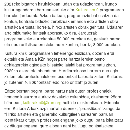
2021eko bigarren hiruhilekoan, udan eta udazkenean, Irungo
kultur agendaren barruan sartuko dira
Kultura km 0
programaren
barruko jarduerak. Azken batean, programazio bat osatzea da
kontua, kontratu bidezko zerbitzuak emanda edo artisten obra
artistikoa erosita; horrela, hiriko artisten obrak gehituta, Udalaren
arte bildumako funtsak aberastuko dira. Jarduerak
programatzeko aurrekontua 50.000 eurokoa da, gastuak barne,
eta obra artistikoa erosteko aurrekontua, berriz, 8.000 eurokoa.
Kultura km 0 programaren lehenengo edizioan, dozena erdi
ekitaldi eta Amaia KZn hogei parte hartzailerekin baino
gehiagorekin egindako bi saioko jaialdi bat programatu ziren,
2020ko azaro eta abenduan. Herritarrek oso harrera ona egin
zioten, eta profesionalek ere oso ontzat baloratu zuten: Kulturara
jo zutenen % 80k “ontzat” edo “oso ontzat” jo zuten.
Edizio berriari begira, parte hartu nahi duten profesionalek
hemendik aurrera aurkez dezakete eskabidea, ekainaren 25era
bitartean,
kulturakm0@irun.org
helbide elektronikoan. Edonola
ere, Kultura Arloak azpimarratu duenez, “proaktiboa” izango da:
“Hiriko artisten eta gainerako kulturgileen sarearen barruan
identifikatu ditugun profesionalengana joko dugu, baita lokalizatu
ez ditugunengana, gure alboan nahi baititugu pentsatzekoa