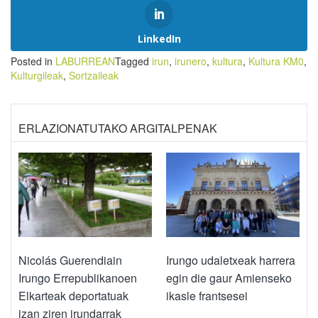
LinkedIn
Posted in
LABURREAN
Tagged
irun
,
irunero
,
kultura
,
Kultura KM0
,
Kulturgileak
,
Sortzaileak
ERLAZIONATUTAKO ARGITALPENAK
Nicolás Guerendiain
Irungo udaletxeak harrera
Irungo Errepublikanoen
egin die gaur Amienseko
Elkarteak deportatuak
ikasle frantsesei
izan ziren irundarrak