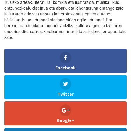
ikusizko arteak, literatura, komikia eta ilustrazioa, musika, ikus-
entzunezkoak, diseinua eta abar), eta lehentasuna emango zaie
kulturaren edozein arlotan lan profesionala egiten dutenei,
bizilekua Irunen dutenei eta lana hirian egiten dutenei. Era
berean, pandemiaren ondorioz bizitza kulturala gelditu izanaren
ondorioz diru-sarrerak nabarmen murriztu zaizkienei erreparatuko
zaie.
Facebook
Twitter
Google+