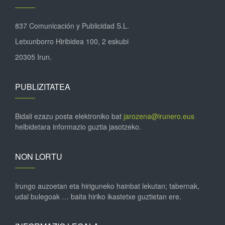
837 Comunicación y Publicidad S.L.
Letxunborro Hiribidea 100, 2 eskubi
20305 Irun.
PUBLIZITATEA
Bidali ezazu posta elektroniko bat
jarozena@irunero.eus
helbidetara informazio guztia jasotzeko.
NON LORTU
Irungo auzoetan eta hiriguneko hainbat lekutan; tabernak,
udal bulegoak … baita hiriko ikastetxe guztietan ere.