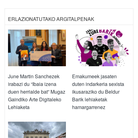
ERLAZIONATUTAKO ARGITALPENAK
June Martin Sanchezek
Emakumeek jasaten
irabazi du “Ibaia izena
duten indarkeria sexista
duen herrialde bat” Mugaz
ikusaraziko du Beldur
Gaindiko Arte Digitaleko
Barik lehiaketak
Lehiaketa
hamargarrenez