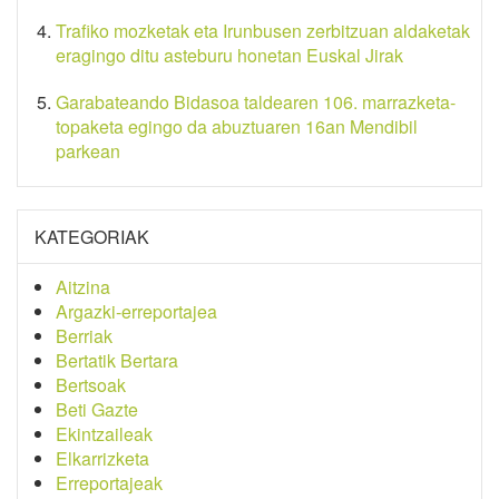
Trafiko mozketak eta Irunbusen zerbitzuan aldaketak
eragingo ditu asteburu honetan Euskal Jirak
Garabateando Bidasoa taldearen 106. marrazketa-
topaketa egingo da abuztuaren 16an Mendibil
parkean
KATEGORIAK
Aitzina
Argazki-erreportajea
Berriak
Bertatik Bertara
Bertsoak
Beti Gazte
Ekintzaileak
Elkarrizketa
Erreportajeak