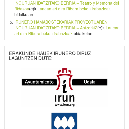
INGURUAN IDATZITAKO BERRIA – Teatro y Memoria del
Bidasoa
(e)k
Lanean ari dira Ribera beken irabazleak
bidalketan
IRUNERO HAMABOSTEKARIAK PROYECTUAREN
INGURUAN IDATZITAKO BERRIA – AntzerkiZ
(e)k
Lanean
ari dira Ribera beken irabazleak
bidalketan
ERAKUNDE HAUEK IRUNERO DIRUZ
LAGUNTZEN DUTE: