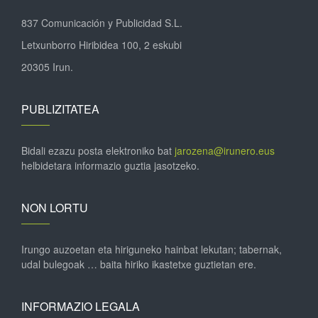
837 Comunicación y Publicidad S.L.
Letxunborro Hiribidea 100, 2 eskubi
20305 Irun.
PUBLIZITATEA
Bidali ezazu posta elektroniko bat
jarozena@irunero.eus
helbidetara informazio guztia jasotzeko.
NON LORTU
Irungo auzoetan eta hiriguneko hainbat lekutan; tabernak,
udal bulegoak … baita hiriko ikastetxe guztietan ere.
INFORMAZIO LEGALA