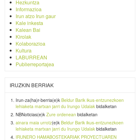
Hezkuntza
Informazioa
Irun atzo Irun gaur
Kale inkesta
Kalean Bai
Kirolak
Kolaborazioa
Kultura
LABURREAN
Publierreportajea
IRUZKIN BERRIAK
Irun-za(ha)r-berria
(e)k
Beldur Barik ikus-entzunezkoen
lehiaketa martxan jarri du Irungo Udalak
bidalketan
NBNoticias
(e)k
Zure ordenean
bidalketan
ainara maia urrotz
(e)k
Beldur Barik ikus-entzunezkoen
lehiaketa martxan jarri du Irungo Udalak
bidalketan
IRUNERO HAMABOSTEKARIAK PROYECTUAREN