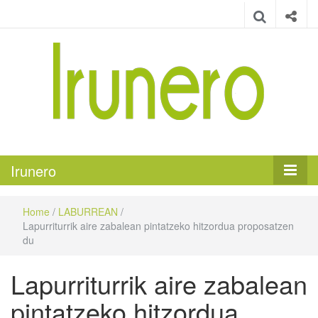
Irunero
Irungo euskarazko aldizkaria
Irunero
Home
/
LABURREAN
/
Lapurriturrik aire zabalean pintatzeko hitzordua proposatzen
du
Lapurriturrik aire zabalean
pintatzeko hitzordua