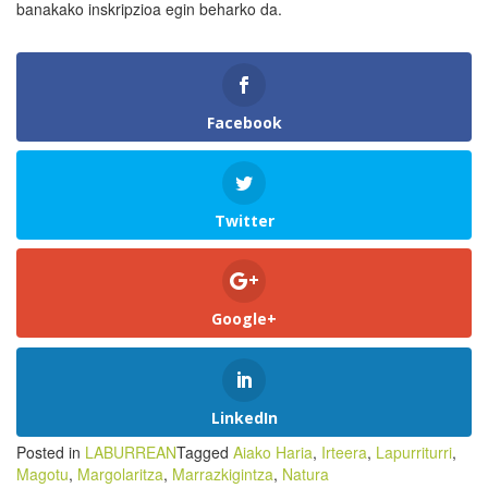
banakako inskripzioa egin beharko da.
Facebook
Twitter
Google+
LinkedIn
Posted in
LABURREAN
Tagged
Aiako Haria
,
Irteera
,
Lapurriturri
,
Magotu
,
Margolaritza
,
Marrazkigintza
,
Natura