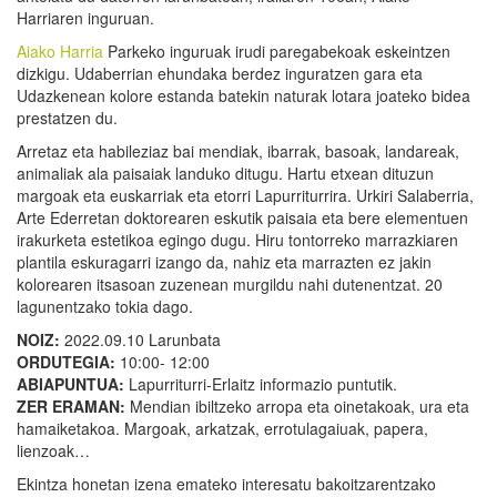
Harriaren inguruan.
Aiako Harria
Parkeko inguruak irudi paregabekoak eskeintzen
dizkigu. Udaberrian ehundaka berdez inguratzen gara eta
Udazkenean kolore estanda batekin naturak lotara joateko bidea
prestatzen du.
Arretaz eta habileziaz bai mendiak, ibarrak, basoak, landareak,
animaliak ala paisaiak landuko ditugu. Hartu etxean dituzun
margoak eta euskarriak eta etorri Lapurriturrira. Urkiri Salaberria,
Arte Ederretan doktorearen eskutik paisaia eta bere elementuen
irakurketa estetikoa egingo dugu. Hiru tontorreko marrazkiaren
plantila eskuragarri izango da, nahiz eta marrazten ez jakin
kolorearen itsasoan zuzenean murgildu nahi dutenentzat. 20
lagunentzako tokia dago.
NOIZ:
2022.09.10 Larunbata
ORDUTEGIA:
10:00- 12:00
ABIAPUNTUA:
Lapurriturri-Erlaitz informazio puntutik.
ZER ERAMAN:
Mendian ibiltzeko arropa eta oinetakoak, ura eta
hamaiketakoa. Margoak, arkatzak, errotulagaiuak, papera,
lienzoak…
Ekintza honetan izena emateko interesatu bakoitzarentzako