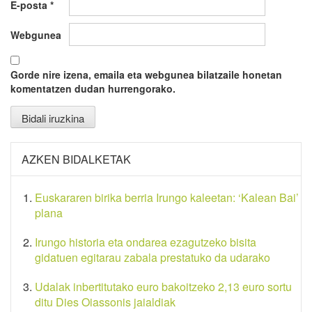
E-posta
*
Webgunea
Gorde nire izena, emaila eta webgunea bilatzaile honetan
komentatzen dudan hurrengorako.
AZKEN BIDALKETAK
Euskararen birika berria Irungo kaleetan: ‘Kalean Bai’
plana
Irungo historia eta ondarea ezagutzeko bisita
gidatuen egitarau zabala prestatuko da udarako
Udalak inbertitutako euro bakoitzeko 2,13 euro sortu
ditu Dies Oiassonis jaialdiak