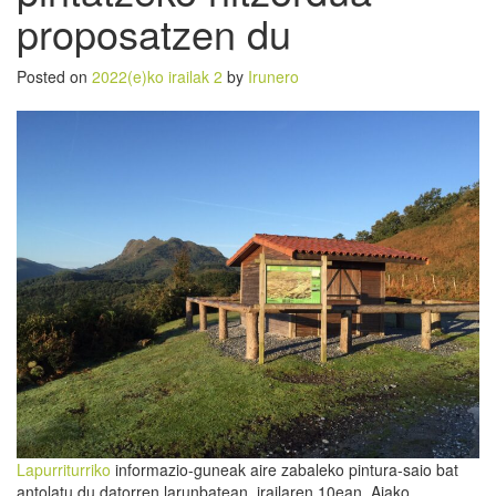
proposatzen du
Posted on
2022(e)ko irailak 2
by
Irunero
Lapurriturriko
informazio-guneak aire zabaleko pintura-saio bat
antolatu du datorren larunbatean, irailaren 10ean, Aiako