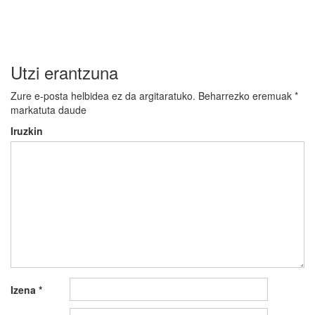
Utzi erantzuna
Zure e-posta helbidea ez da argitaratuko.
Beharrezko eremuak
*
markatuta daude
Iruzkin
Izena
*