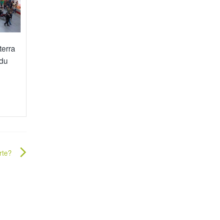
terra
 du
rte?