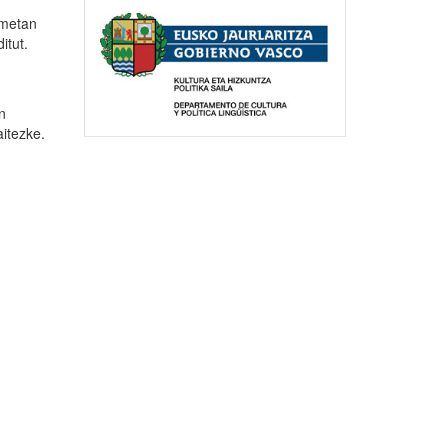
lmetan
itut.
n
aitezke.