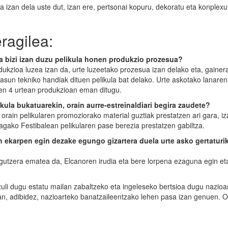
a izan dela uste dut, izan ere, pertsonai kopuru, dekoratu eta konplex
ragilea:
a bizi izan duzu pelikula honen produkzio prozesua?
dukzioa luzea izan da, urte luzeetako prozesua izan delako eta, gainer
ltasun tekniko handiak dituen pelikula bat delako. Urte askotako lanaren
en 4 urtean produkzioan eman ditugu.
ikula bukatuarekin, orain aurre-estreinaldiari begira zaudete?
 orain pelikularen promoziorako material guztiak prestatzen ari gara, iz
agako Festibalean pelikularen pase berezia prestatzen gabiltza.
n ekarpen egin dezake egungo gizartera duela urte asko gertaturi
agutzera ematea da, Elcanoren irudia eta bere lorpena ezaguna egin et
tzuli dugu estatu mailan zabaltzeko eta ingeleseko bertsioa dugu nazioa
ean, adibidez, nazioarteko banatzaileentzako lehen pasa izan genuen. O