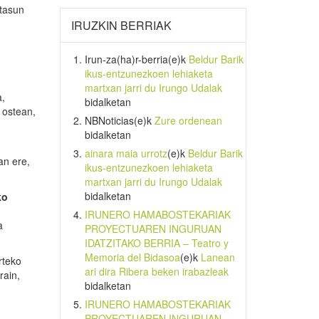
utasun
IRUZKIN BERRIAK
Irun-za(ha)r-berria
(e)k
Beldur Barik
ikus-entzunezkoen lehiaketa
martxan jarri du Irungo Udalak
a,
bidalketan
 ostean,
NBNoticias
(e)k
Zure ordenean
bidalketan
ainara maia urrotz
(e)k
Beldur Barik
an ere,
ikus-entzunezkoen lehiaketa
martxan jarri du Irungo Udalak
bidalketan
ko
IRUNERO HAMABOSTEKARIAK
a
PROYECTUAREN INGURUAN
IDATZITAKO BERRIA – Teatro y
Memoria del Bidasoa
(e)k
Lanean
rteko
ari dira Ribera beken irabazleak
rain,
bidalketan
IRUNERO HAMABOSTEKARIAK
PROYECTUAREN INGURUAN