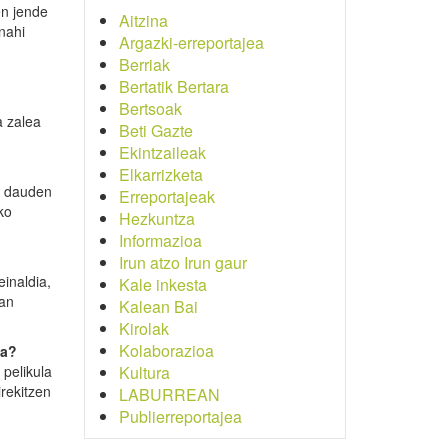
en jende
Aitzina
nahi
Argazki-erreportajea
Berriak
Bertatik Bertara
Bertsoak
a zalea
Beti Gazte
Ekintzaileak
Elkarrizketa
un dauden
Erreportajeak
ko
Hezkuntza
Informazioa
Irun atzo Irun gaur
inaldia,
Kale inkesta
ran
Kalean Bai
Kirolak
Kolaborazioa
da?
 pelikula
Kultura
irekitzen
LABURREAN
Publierreportajea