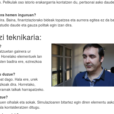
n. Pelikulak oso istorio erakargarria kontatzen du, pertsonai asko daude
oera hemen inguruan?
dira. Baina, finantziaziorako bideak topatzea eta aurrera egitea ez da b
tudio daude eta gauza politak egin izan dira.
i teknikaria:
?
batzuetan gainera ur
. Honelako elementuek lan
ten badira ere, ezinezkoa
du duzue?
at dago. Hala ere, urek
zkoak dira. Horretako,
rogramak talkak harrapatzeko.
uzue?
en oihalak eta sokak. Simulazioaren bitartez egin diren elementu as
la kontsideratzen ditugu.