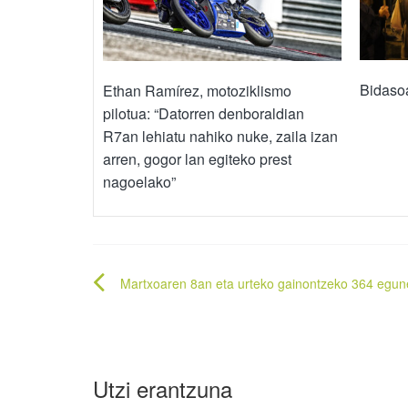
Bidasoa
Ethan Ramírez, motoziklismo
pilotua: “Datorren denboraldian
R7an lehiatu nahiko nuke, zaila izan
arren, gogor lan egiteko prest
nagoelako”
Bidalketetan
Martxoaren 8an eta urteko gainontzeko 364 egun
zehar
nabigatu
Utzi erantzuna