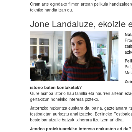
Orain arte egindako filmen artean pelikula handizaleen
tekniko handia izan du.
Jone Landaluze, ekoizle e
Nol
Pro
zai
azk
Pel
Bai,
Mal
Zei
istorio baten kontaketak?
Gure asmoa istorio hau familia eta haurren artean ez
gertakizun honekiko interesa pizteko.
Jatorrizko hizkuntza euskara da, baina, gaztelaniara i
festibaletan aurkeztu ahal izateko. Berlineko Festibal
beste banatzaile batzuk txinerara itzultzen ari dira.
Jendea proiektuarekiko interesa erakusten ari da?