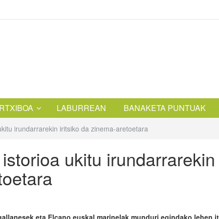
RTXIBOA
LABURREAN
BANAKETA PUNTUAK
itu irundarrarekin iritsiko da zinema-aretoetara
storioa ukitu irundarrarekin
toetara
allanesek eta Elcano euskal marinelak munduri egindako lehen it