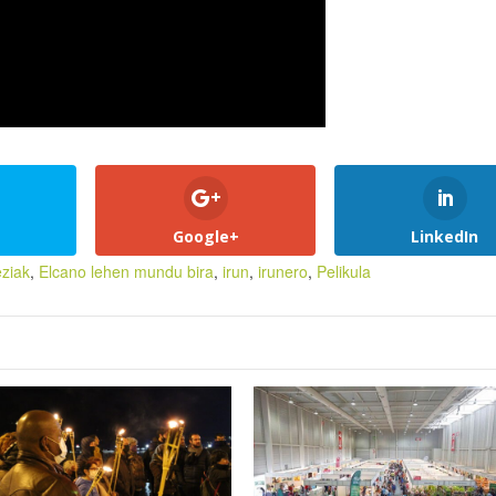
Google+
LinkedIn
eziak
,
Elcano lehen mundu bira
,
irun
,
irunero
,
Pelikula