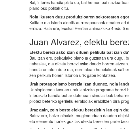
Bai, interes handia piztu du, bai hemen bai nazioartea
plano oso politak ditu.
Nola ikusten duzu produkzioaren sektorearen eg
Kalitate eta istorio aldetik aurrerapausoak ematen ari 
erraza. Hala ere, Euskal Herrian animazioko 4 edo 5 es
Juan Alvarez, efektu berez
Efektu berezi asko izan dituen pelikula bat izan da
Bai, izan ere, pelikulako plano ia guztietan ura dugu, 
nahasiak, eta efektu berezi asko daude horren atzean
handia ematen dute eta, normalean honelakoak saihes
zen pelikula honen istorioa urik gabe kontatzea.
Urak protagonismo berezia izan duenez, nola lan
Ur sinpleenen kasuan urak lantzeko programa berezi b
interakzio handia behar dutenean simulazioak beharre
pilotez beteriko igerileku erraldoiak erabiltzen dira p
Uraz gain, zein beste efektu bereziekin lan egin d
Batez ere, haize-oihalak, mugimenduan dauden objektu
eta elementu horiek guztiak efektu berezien parte beza