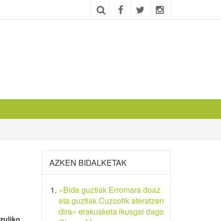
AZKEN BIDALKETAK
«Bide guztiak Erromara doaz
eta guztiak Cuzcotik ateratzen
dira» erakusketa ikusgai dago
zuliko