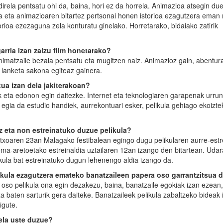
 direla pentsatu ohi da, baina, hori ez da horrela. Animazioa atsegin du
da eta animazioaren bitartez pertsonai honen istorioa ezagutzera eman 
rioa ezezaguna zela konturatu ginelako. Horretarako, bidaiako zatirik
ria izan zaizu film honetarako?
nimatzaile bezala pentsatu eta mugitzen naiz. Animazioz gain, abentur
en lanketa sakona egiteaz gainera.
tua izan dela jakiterakoan?
tik eta edonon egin daitezke. Internet eta teknologiaren garapenak urr
, egia da estudio handiek, aurrekontuari esker, pelikula gehiago ekoizte
z eta non estreinatuko duzue pelikula?
txoaren 23an Malagako festibalean egingo dugu pelikularen aurre-estre
ema-aretoetako estreinaldia uztailaren 12an izango den bitartean. Uda
ikula bat estreinatuko dugun lehenengo aldia izango da.
ikula ezagutzera emateko banatzaileen papera oso garrantzitsua 
, oso pelikula ona egin dezakezu, baina, banatzaile egokiak izan ezean,
a baten sarturik gera daiteke. Banatzaileek pelikula zabaltzeko bideak 
igute.
dela uste duzue?