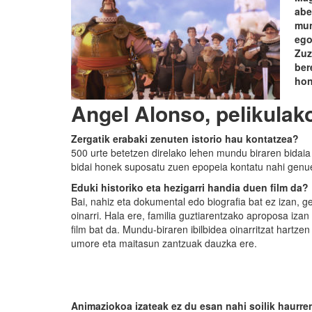
abe
mun
ego
Zuz
ber
hon
Angel Alonso, pelikulak
Zergatik erabaki zenuten istorio hau kontatzea?
500 urte betetzen direlako lehen mundu biraren bidaia 
bidai honek suposatu zuen epopeia kontatu nahi genu
Eduki historiko eta hezigarri handia duen film da?
Bai, nahiz eta dokumental edo biografia bat ez izan, ge
oinarri. Hala ere, familia guztiarentzako aproposa iza
film bat da. Mundu-biraren ibilbidea oinarritzat hartze
umore eta maitasun zantzuak dauzka ere.
Animaziokoa izateak ez du esan nahi soilik haurre