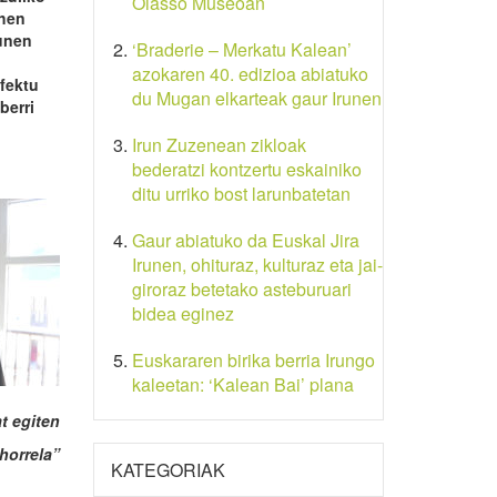
Oiasso Museoan
ehen
runen
‘Braderie – Merkatu Kalean’
azokaren 40. edizioa abiatuko
efektu
du Mugan elkarteak gaur Irunen
berri
Irun Zuzenean zikloak
bederatzi kontzertu eskainiko
ditu urriko bost larunbatetan
Gaur abiatuko da Euskal Jira
Irunen, ohituraz, kulturaz eta jai-
giroraz betetako asteburuari
bidea eginez
Euskararen birika berria Irungo
kaleetan: ‘Kalean Bai’ plana
t egiten
 horrela”
KATEGORIAK