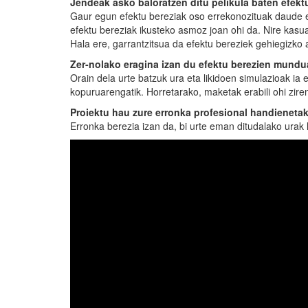
Jendeak asko baloratzen ditu pelikula baten efekt
Gaur egun efektu bereziak oso errekonozituak daude et
efektu bereziak ikusteko asmoz joan ohi da. Nire kasua
Hala ere, garrantzitsua da efektu bereziek gehiegizko
Zer-nolako eragina izan du efektu berezien mundu
Orain dela urte batzuk ura eta likidoen simulazioak i
kopuruarengatik. Horretarako, maketak erabili ohi zire
Proiektu hau zure erronka profesional handienetak
Erronka berezia izan da, bi urte eman ditudalako urak 