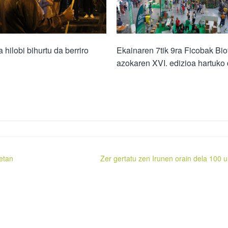
 hilobi bihurtu da berriro
Ekainaren 7tik 9ra Ficobak Bio
azokaren XVI. edizioa hartuko
etan
Zer gertatu zen Irunen orain dela 100 u