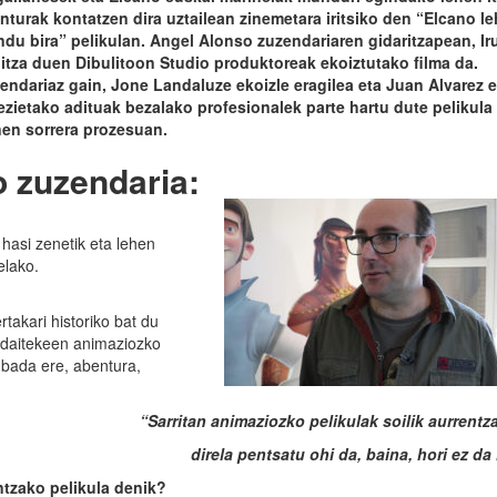
nturak kontatzen dira uztailean zinemetara iritsiko den “Elcano l
du bira” pelikulan. Angel Alonso zuzendariaren gidaritzapean, I
itza duen Dibulitoon Studio produktoreak ekoiztutako filma da.
endariaz gain, Jone Landaluze ekoizle eragilea eta Juan Alvarez 
ezietako adituak bezalako profesionalek parte hartu dute pelikula 
en sorrera prozesuan.
o zuzendaria:
hasi zenetik eta lehen
elako.
rtakari historiko bat du
n daitekeen animaziozko
n bada ere, abentura,
“Sarritan animaziozko pelikulak soilik aurrentza
direla pentsatu ohi da, baina, hori ez da
ntzako pelikula denik?