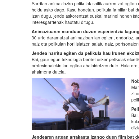
Sarritan animaziozko pelikulak soilik aurrentzat egiten
heldu asko dago. Kasu honetan, pelikula familiar bat 
izan dugu, jende askorentzat euskal marinel honen isto
interesgarrienak hautatu ditugu.
Animazioaren munduan duzun esperientzia lagungar
30 urte daramatzat animazioan lan egiten, ondorioz, a
naiz eta pelikulan hori islatzen saiatu naiz, pertsonai
Jendea harritu egiten da pelikula hau Irunen ekoiz
Bai, gaur egun teknologia berriei esker pelikulak etxe
profesionalekin lan egitea ahalbidetzen dute. Hala ere
ahalmena dutela.
Noi
Mar
zin
pel
Pel
Bai
kutx
dizk
Jendearen artean arrakasta izango duen film bat 