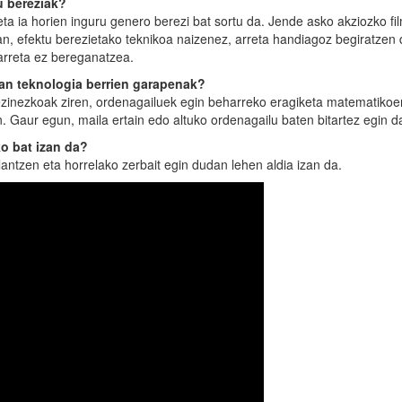
u bereziak?
a ia horien inguru genero berezi bat sortu da. Jende asko akziozko fi
n, efektu berezietako teknikoa naizenez, arreta handiagoz begiratzen d
 arreta ez bereganatzea.
an teknologia berrien garapenak?
a ezinezkoak ziren, ordenagailuek egin beharreko eragiketa matematikoe
n. Gaur egun, maila ertain edo altuko ordenagailu baten bitartez egin d
o bat izan da?
lantzen eta horrelako zerbait egin dudan lehen aldia izan da.