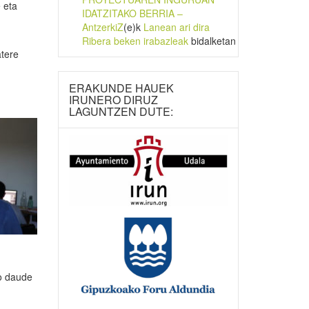
 eta
IDATZITAKO BERRIA –
AntzerkiZ
(e)k
Lanean ari dira
Ribera beken irabazleak
bidalketan
atere
ERAKUNDE HAUEK
IRUNERO DIRUZ
LAGUNTZEN DUTE:
ko daude