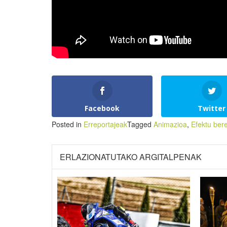
Facebook
Twitter
Posted in
Erreportajeak
Tagged
Animazioa
,
Efektu ber
ERLAZIONATUTAKO ARGITALPENAK