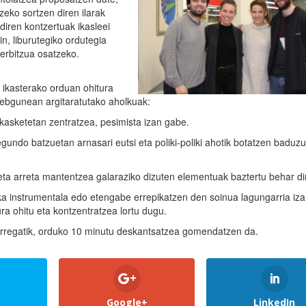
zeko sortzen diren ilarak
 diren kontzertuak ikasleei
n, liburutegiko ordutegia
erbitzua osatzeko.
 ikasterako orduan ohitura
ebgunean argitaratutako aholkuak:
ikasketetan zentratzea, pesimista izan gabe.
undo batzuetan arnasari eutsi eta poliki-poliki ahotik botatzen baduzu
a eta arreta mantentzea galaraziko dizuten elementuak baztertu behar di
ka instrumentala edo etengabe errepikatzen den soinua lagungarria iz
ra ohitu eta kontzentratzea lortu dugu.
orregatik, orduko 10 minutu deskantsatzea gomendatzen da.
Google+
LinkedIn