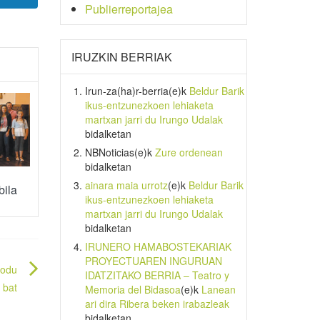
Publierreportajea
IRUZKIN BERRIAK
Irun-za(ha)r-berria
(e)k
Beldur Barik
ikus-entzunezkoen lehiaketa
martxan jarri du Irungo Udalak
bidalketan
NBNoticias
(e)k
Zure ordenean
bidalketan
ainara maia urrotz
(e)k
Beldur Barik
bila
ikus-entzunezkoen lehiaketa
martxan jarri du Irungo Udalak
bidalketan
IRUNERO HAMABOSTEKARIAK
PROYECTUAREN INGURUAN
modu
IDATZITAKO BERRIA – Teatro y
bat
Memoria del Bidasoa
(e)k
Lanean
ari dira Ribera beken irabazleak
bidalketan