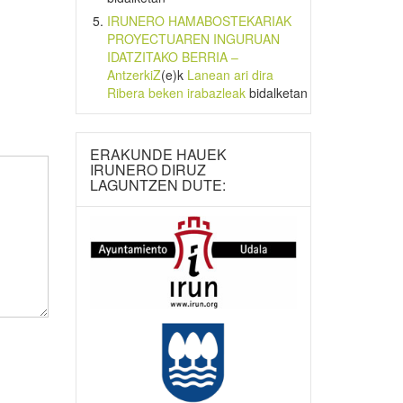
IRUNERO HAMABOSTEKARIAK
PROYECTUAREN INGURUAN
IDATZITAKO BERRIA –
AntzerkiZ
(e)k
Lanean ari dira
Ribera beken irabazleak
bidalketan
ERAKUNDE HAUEK
IRUNERO DIRUZ
LAGUNTZEN DUTE: