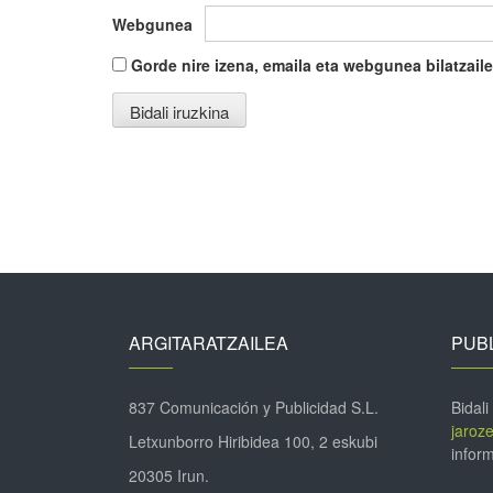
Webgunea
Gorde nire izena, emaila eta webgunea bilatza
ARGITARATZAILEA
PUBL
837 Comunicación y Publicidad S.L.
Bidali
jaroz
Letxunborro Hiribidea 100, 2 eskubi
inform
20305 Irun.