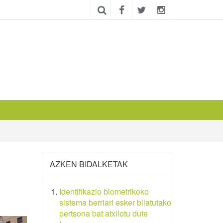
AZKEN BIDALKETAK
Identifikazio biometrikoko
sistema berriari esker bilatutako
pertsona bat atxilotu dute