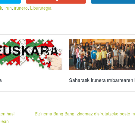
ak
,
irun
,
irunero
,
Liburutegia
a
Saharatik Irunera irribarrearen 
tzen hasi
Bizinema Bang Bang: zinemaz disfrutatzeko beste 
olean