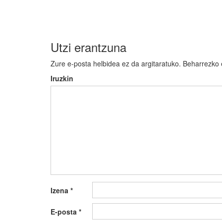
Utzi erantzuna
Zure e-posta helbidea ez da argitaratuko.
Beharrezko
Iruzkin
Izena
*
E-posta
*