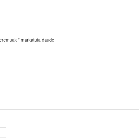
 eremuak
*
markatuta daude