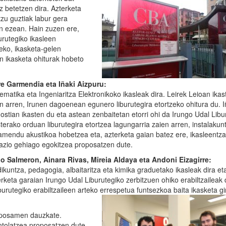
z betetzen dira. Azterketa
tzu guztiak labur gera
n ezean. Hain zuzen ere,
rutegiko ikasleen
eko, ikasketa-gelen
n ikasketa ohiturak hobeto
re Garmendia eta Iñaki Aizpuru:
ematika eta Ingeniaritza Elektronikoko ikasleak dira. Leirek Leioan ikas
n arren, Irunen dagoenean egunero liburutegira etortzeko ohitura du. I
ostian ikasten du eta astean zenbaitetan etorri ohi da Irungo Udal Libu
sterako orduan liburutegira etortzea lagungarria zaien arren, instalakun
lamendu akustikoa hobetzea eta, azterketa gaian batez ere, ikasleentz
azio gehiago egokitzea proposatzen dute.
go Salmeron, Ainara Rivas, Mireia Aldaya eta Andoni Eizagirre:
ikuntza, pedagogia, albaitaritza eta kimika graduetako ikasleak dira et
rketa garaian Irungo Udal Liburutegiko zerbitzuen ohiko erabiltzaileak 
burutegiko erabiltzaileen arteko errespetua funtsezkoa baita ikasketa gi
roposamen dauzkate.
ntolatzea proposatzen dute,