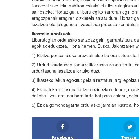
ikasleentzako leku nahikoa eskaini eta liburutegira sart
saihesteko. Hortaz gain, liburutegiko sarreran egin ohi
eragozpenak eragiten dizkietela salatu dute. Hortaz gai
luzatzea eta jaiegunetan zabaltzea proposatzen dute z
Ikasteko aholkuak
Liburutegian ordu asko sartzeaz gain, garrantzitsua da
egokiak edukitzea. Hona hemen, Euskal Jakintzaren w
1) Bizitza pertsonaleko arazoak alde batera uztea eta 
2) Urduri zaudenean sudurretik arnasa sakon hartu, seg
urduritasuna lasaitzea lortuko duzu.
3) Ikasteko lekua egokitu: gela aireztatua, argi egoki
4) Erabateko isiltasuna lortzea ezinezkoa denez, musi
daiteke. Izan ere, denbora tarte bat pasa ostean, soinu
5) Ez da gomendagarria ordu asko jarraian ikastea, h
Facebook
Twitter