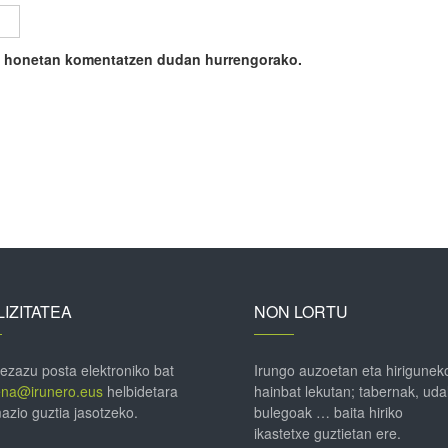
ile honetan komentatzen dudan hurrengorako.
IZITATEA
NON LORTU
 ezazu posta elektroniko bat
Irungo auzoetan eta hirigunek
ena@irunero.eus
helbidetara
hainbat lekutan; tabernak, uda
azio guztia jasotzeko.
bulegoak … baita hiriko
ikastetxe guztietan ere.