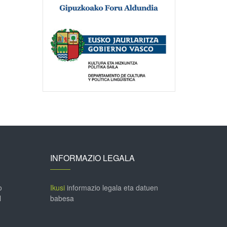
INFORMAZIO LEGALA
o
Ikusi
informazio legala eta datuen
l
babesa