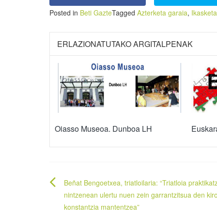
Posted in
Beti Gazte
Tagged
Azterketa garaia
,
Ikasket
ERLAZIONATUTAKO ARGITALPENAK
Euskar
Oiasso Museoa. Dunboa LH
Bidalketetan
Beñat Bengoetxea, triatloilaria: “Triatloia praktika
zehar
nintzenean ulertu nuen zein garrantzitsua den kir
konstantzia mantentzea”
nabigatu