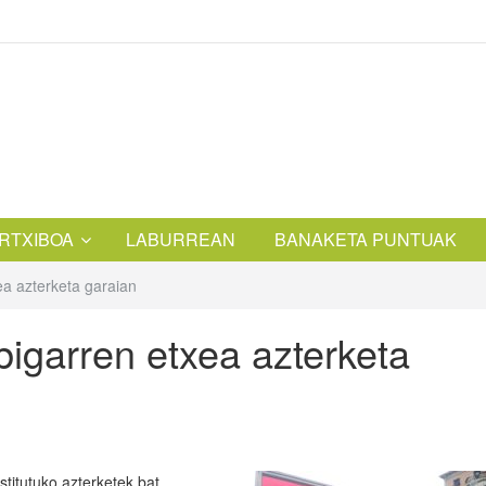
RTXIBOA
LABURREAN
BANAKETA PUNTUAK
ea azterketa garaian
 bigarren etxea azterketa
nstitutuko azterketek bat