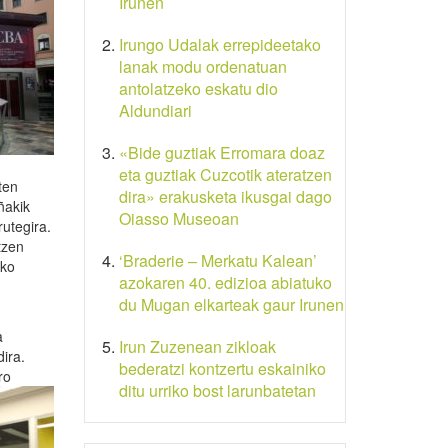
Irunen
Irungo Udalak errepideetako
lanak modu ordenatuan
antolatzeko eskatu dio
Aldundiari
«Bide guztiak Erromara doaz
eta guztiak Cuzcotik ateratzen
ten
dira» erakusketa ikusgai dago
ñakik
Oiasso Museoan
rutegira.
tzen
‘Braderie – Merkatu Kalean’
ako
azokaren 40. edizioa abiatuko
du Mugan elkarteak gaur Irunen
a
Irun Zuzenean zikloak
dira.
bederatzi kontzertu eskainiko
ro
ditu urriko bost larunbatetan