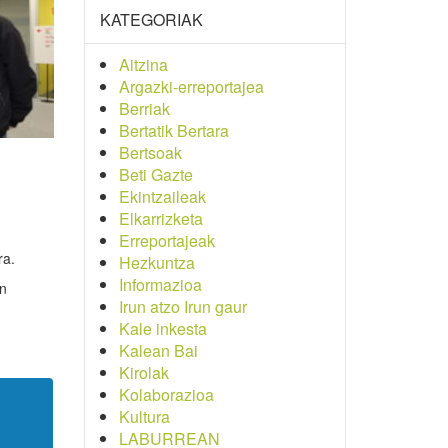
KATEGORIAK
Aitzina
Argazki-erreportajea
Berriak
Bertatik Bertara
Bertsoak
Beti Gazte
Ekintzaileak
Elkarrizketa
Erreportajeak
ra.
Hezkuntza
Informazioa
an
Irun atzo Irun gaur
Kale inkesta
Kalean Bai
Kirolak
Kolaborazioa
Kultura
LABURREAN