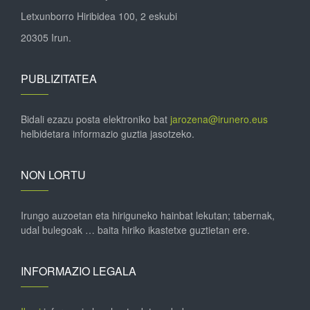
Letxunborro Hiribidea 100, 2 eskubi
20305 Irun.
PUBLIZITATEA
Bidali ezazu posta elektroniko bat
jarozena@irunero.eus
helbidetara informazio guztia jasotzeko.
NON LORTU
Irungo auzoetan eta hiriguneko hainbat lekutan; tabernak,
udal bulegoak … baita hiriko ikastetxe guztietan ere.
INFORMAZIO LEGALA