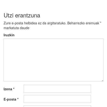
Utzi erantzuna
Zure e-posta helbidea ez da argitaratuko.
Beharrezko eremuak
*
markatuta daude
Iruzkin
Izena
*
E-posta
*