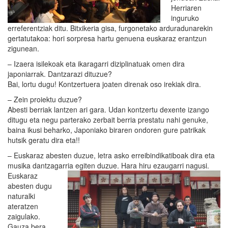
Herriaren
inguruko
erreferentziak ditu. Bitxikeria gisa, furgonetako arduradunarekin
gertatutakoa: hori sorpresa hartu genuena euskaraz erantzun
zigunean.
– Izaera isilekoak eta ikaragarri diziplinatuak omen dira
japoniarrak. Dantzarazi dituzue?
Bai, lortu dugu! Kontzertuera joaten direnak oso irekiak dira.
– Zein proiektu duzue?
Abesti berriak lantzen ari gara. Udan kontzertu dexente izango
ditugu eta negu parterako zerbait berria prestatu nahi genuke,
baina ikusi beharko, Japoniako biraren ondoren gure patrikak
hutsik geratu dira eta!!
– Euskaraz abesten duzue, letra asko erreibindikatiboak dira eta
musika dantzagarria egiten
duzue. Hara hiru ezaugarri nagusi.
Euskaraz
abesten dugu
naturalki
ateratzen
zaigulako.
Gauza bera