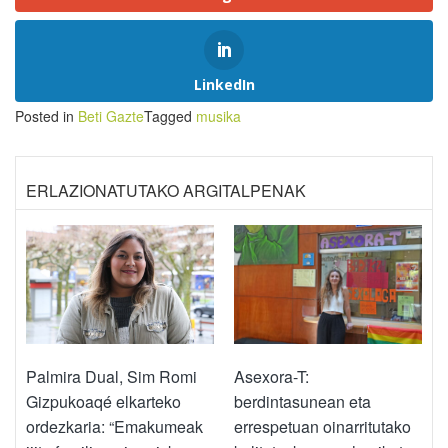
LinkedIn
Posted in
Beti Gazte
Tagged
musika
ERLAZIONATUTAKO ARGITALPENAK
Palmira Dual, Sim Romi
Asexora-T:
Gizpukoaqé elkarteko
berdintasunean eta
ordezkaria: “Emakumeak
errespetuan oinarritutako