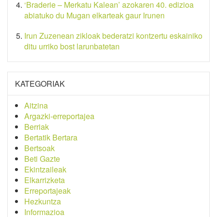
‘Braderie – Merkatu Kalean’ azokaren 40. edizioa
abiatuko du Mugan elkarteak gaur Irunen
Irun Zuzenean zikloak bederatzi kontzertu eskainiko
ditu urriko bost larunbatetan
KATEGORIAK
Aitzina
Argazki-erreportajea
Berriak
Bertatik Bertara
Bertsoak
Beti Gazte
Ekintzaileak
Elkarrizketa
Erreportajeak
Hezkuntza
Informazioa