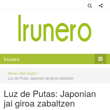
Irunero
Irungo euskarazko aldizkaria
Irunero
Home
/
Beti Gazte
/
Luz de Putas: Japonian jai giroa zabaltzen
Luz de Putas: Japonian
jai giroa zabaltzen