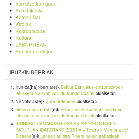
Irun atzo Irun gaur
Kale inkesta
Kalean Bai
Kirolak
Kolaborazioa
Kultura
LABURREAN
Publierreportajea
IRUZKIN BERRIAK
Irun-za(ha)r-berria
(e)k
Beldur Barik ikus-entzunezkoen
lehiaketa martxan jarri du Irungo Udalak
bidalketan
NBNoticias
(e)k
Zure ordenean
bidalketan
ainara maia urrotz
(e)k
Beldur Barik ikus-entzunezkoen
lehiaketa martxan jarri du Irungo Udalak
bidalketan
IRUNERO HAMABOSTEKARIAK PROYECTUAREN
INGURUAN IDATZITAKO BERRIA – Teatro y Memoria del
Bidasoa
(e)k
Lanean ari dira Ribera beken irabazleak