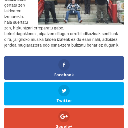
gertatu zen
taldearen
izenarekin:
hala suertatu
zen, hizkuntzari erreparatu gabe.
Letrei dagokienez, aipatzen ditugun erreibindikazioak sentituak
dira, jai giroko musika taldea izateak ez du esan nahi, adibidez,
jendea mugiaraztera edo esna-tzera bultzatu behar ez dugunik.
Facebook
Twitter
Google+