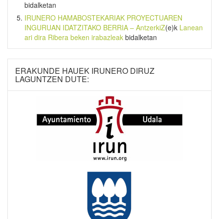
bidalketan
IRUNERO HAMABOSTEKARIAK PROYECTUAREN
INGURUAN IDATZITAKO BERRIA – AntzerkiZ
(e)k
Lanean
ari dira Ribera beken irabazleak
bidalketan
ERAKUNDE HAUEK IRUNERO DIRUZ
LAGUNTZEN DUTE: