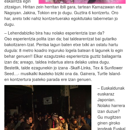
eskaintza egin
zitzaigun. Hiritan zein herritan ibili gara, tartean Kamazawan eta
Nagoyan. Jakina, Tokion ere jo dugu. Guztira 6 kontzertu. Oro
har, areto txiki nahiz kontzertuerako egokitutako tabernetan jo
dugu.
– Lehendabiziko bira hau nolako esperientzia izan da?
Oso esperientzia polita izan da; bai taldearentzat bai gutariko
bakoitzaren-tzat. Pentsa lagun baten etxe txiki an ostatu hartu
dugula: 8 metro koadro inguruko logela batean 6 lagunek lo egin
behar genuen!! Elkar ezagutzeko esperientzia guztiz baliagarria
izan da; areago, taldea indartua atera delako ustea dugu.
Bestetik, talde ezagunekin jo izana -Skaff-Links, Tex & Sunflower
Seed…- musikalki ikasteko biziki ona da. Gainera, Turtle Island-
en kontzertura joateko parada ere izan genuen.
– Euskaldunak
euskaraz
Japonian.
Nolako harrera
izan duzue?
Gu mugitzen
ginen giroko
jendeak Euskal