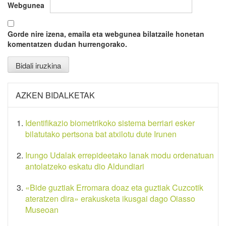
Webgunea
Gorde nire izena, emaila eta webgunea bilatzaile honetan
komentatzen dudan hurrengorako.
AZKEN BIDALKETAK
Identifikazio biometrikoko sistema berriari esker
bilatutako pertsona bat atxilotu dute Irunen
Irungo Udalak errepideetako lanak modu ordenatuan
antolatzeko eskatu dio Aldundiari
«Bide guztiak Erromara doaz eta guztiak Cuzcotik
ateratzen dira» erakusketa ikusgai dago Oiasso
Museoan