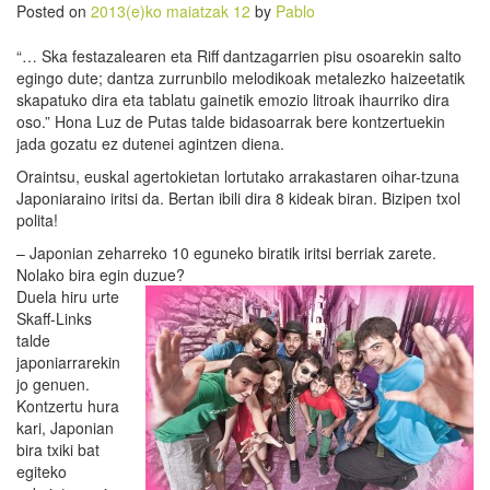
Posted on
2013(e)ko maiatzak 12
by
Pablo
“… Ska festazalearen eta Riff dantzagarrien pisu osoarekin salto
egingo dute; dantza zurrunbilo melodikoak metalezko haizeetatik
skapatuko dira eta tablatu gainetik emozio litroak ihaurriko dira
oso.” Hona Luz de Putas talde bidasoarrak bere kontzertuekin
jada gozatu ez dutenei agintzen diena.
Oraintsu, euskal agertokietan lortutako arrakastaren oihar-tzuna
Japoniaraino iritsi da. Bertan ibili dira 8 kideak biran. Bizipen txol
polita!
– Japonian zeharreko 10 eguneko biratik iritsi berriak zarete.
Nolako bira egin duzue?
Duela hiru urte
Skaff-Links
talde
japoniarrarekin
jo genuen.
Kontzertu hura
kari, Japonian
bira txiki bat
egiteko