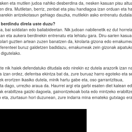
esken eta mutilen judoa nahiko desberdina da, nesken kasuan pisu alt
en dira. Mutiletan, berriz, zenbat eta pisu handiagoa izan orduan eta 
udoarekin antzekotasun gehiago dauzka, mutilekin asko entrenatu dudala
 berdindu direla uste duzu?
a, bai soldatan edo baliabideetan. Nik judoan nabilenetik ez dut horrel
nean eta aukera berdinekin entrenatu eta lehiatu gara. Diru-sarien kasu
rolari guztien artean zuzen banatzen da, kirolaria gizona edo emakum
eferenteei buruz galdetzen badidazu, emakumeak zein gizonak aipatuk
n digutelako.
te nik haiek defendatuko ditudala edo nirekin ez dutela arazorik izan na
la izan ordez, defentsa ekintza bat da, zure buruaz harro egoteko eta 
k erortzen ikasiko dutela, minik hartu gabe eta, oso garrantzitsua,
a dago, urrezko araua da. Haurrei argi eta garbi esaten diet kalean e
luak erabiltzea gaizki dagoela, gainontzekoak bota edo mintzeko erabiltz
eta, ziurtasun hori duzunean, zure indarra mina emateko gutxiago era