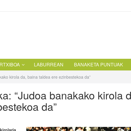
RTXIBOA
LABURREAN
BANAKETA PUNTUAK
ko kirola da, baina taldea ere ezinbestekoa da”
a: “Judoa banakako kirola d
bestekoa da”
irolaria