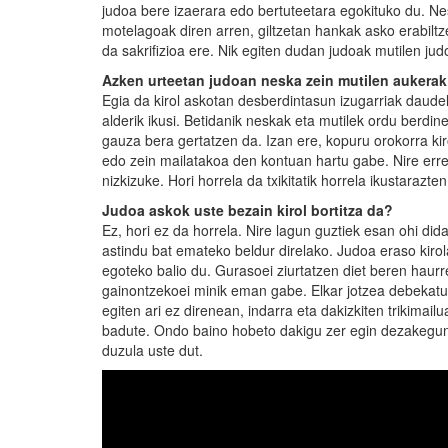
judoa bere izaerara edo bertuteetara egokituko du. N
motelagoak diren arren, giltzetan hankak asko erabiltz
da sakrifizioa ere. Nik egiten dudan judoak mutilen j
Azken urteetan judoan neska zein mutilen aukerak
Egia da kirol askotan desberdintasun izugarriak daudel
alderik ikusi. Betidanik neskak eta mutilek ordu berdi
gauza bera gertatzen da. Izan ere, kopuru orokorra ki
edo zein mailatakoa den kontuan hartu gabe. Nire err
nizkizuke. Hori horrela da txikitatik horrela ikustarazte
Judoa askok uste bezain kirol bortitza da?
Ez, hori ez da horrela. Nire lagun guztiek esan ohi dida
astindu bat emateko beldur direlako. Judoa eraso kiro
egoteko balio du. Gurasoei ziurtatzen diet beren haurre
gainontzekoei minik eman gabe. Elkar jotzea debekatut
egiten ari ez direnean, indarra eta dakizkiten trikimai
badute. Ondo baino hobeto dakigu zer egin dezakegun 
duzula uste dut.