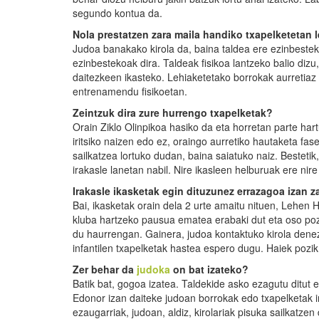
segundo kontua da.
Nola prestatzen zara maila handiko txapelketetan 
Judoa banakako kirola da, baina taldea ere ezinbeste
ezinbestekoak dira. Taldeak fisikoa lantzeko balio dizu,
daitezkeen ikasteko. Lehiaketetako borrokak aurretiaz 
entrenamendu fisikoetan.
Zeintzuk dira zure hurrengo txapelketak?
Orain Ziklo Olinpikoa hasiko da eta horretan parte hart
iritsiko naizen edo ez, oraingo aurretiko hautaketa fa
sailkatzea lortuko dudan, baina saiatuko naiz. Bestetik
irakasle lanetan nabil. Nire ikasleen helburuak ere nire
Irakasle ikasketak egin dituzunez errazagoa izan z
Bai, ikasketak orain dela 2 urte amaitu nituen, Lehen 
kluba hartzeko pausua ematea erabaki dut eta oso pozik
du haurrengan. Gainera, judoa kontaktuko kirola denez
infantilen txapelketak hastea espero dugu. Haiek pozik 
Zer behar da
judoka
on bat izateko?
Batik bat, gogoa izatea. Taldekide asko ezagutu ditut 
Edonor izan daiteke judoan borrokak edo txapelketak ir
ezaugarriak, judoan, aldiz, kirolariak pisuka sailkatze