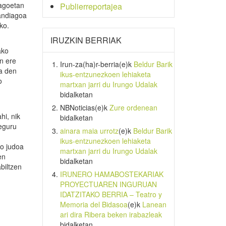
uagoetan
Publierreportajea
handiagoa
ko.
IRUZKIN BERRIAK
ako
an ere
Irun-za(ha)r-berria
(e)k
Beldur Barik
ea den
ikus-entzunezkoen lehiaketa
o
martxan jarri du Irungo Udalak
bidalketan
NBNoticias
(e)k
Zure ordenean
hi, nik
bidalketan
seguru
ainara maia urrotz
(e)k
Beldur Barik
ikus-entzunezkoen lehiaketa
do judoa
martxan jarri du Irungo Udalak
en
bidalketan
biltzen
IRUNERO HAMABOSTEKARIAK
PROYECTUAREN INGURUAN
IDATZITAKO BERRIA – Teatro y
Memoria del Bidasoa
(e)k
Lanean
ari dira Ribera beken irabazleak
bidalketan