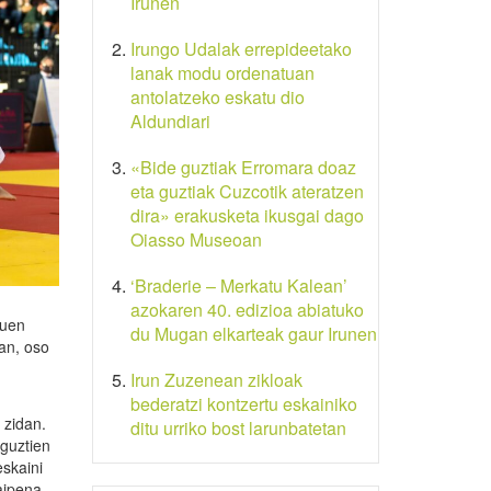
Irunen
Irungo Udalak errepideetako
lanak modu ordenatuan
antolatzeko eskatu dio
Aldundiari
«Bide guztiak Erromara doaz
eta guztiak Cuzcotik ateratzen
dira» erakusketa ikusgai dago
Oiasso Museoan
‘Braderie – Merkatu Kalean’
azokaren 40. edizioa abiatuko
nuen
du Mugan elkarteak gaur Irunen
an, oso
Irun Zuzenean zikloak
bederatzi kontzertu eskainiko
 zidan.
ditu urriko bost larunbatetan
 guztien
eskaini
raipena