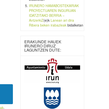
IRUNERO HAMABOSTEKARIAK
PROYECTUAREN INGURUAN
IDATZITAKO BERRIA –
AntzerkiZ
(e)k
Lanean ari dira
Ribera beken irabazleak
bidalketan
ERAKUNDE HAUEK
IRUNERO DIRUZ
LAGUNTZEN DUTE:
lak
,