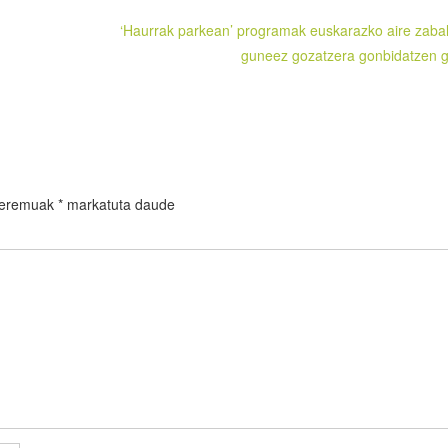
‘Haurrak parkean’ programak euskarazko aire zaba
guneez gozatzera gonbidatzen g
 eremuak
*
markatuta daude