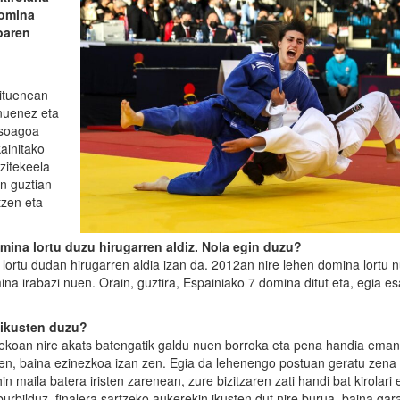
domina
doaren
.
nituenean
 nuenez eta
osoagoa
ainitako
zitekeela
an guztian
tzen eta
ina lortu duzu hirugarren aldiz. Nola egin duzu?
lortu dudan hirugarren aldia izan da. 2012an nire lehen domina lortu 
a irabazi nuen. Orain, guztira, Espainiako 7 domina ditut eta, egia es
k ikusten duzu?
rrekoan nire akats batengatik galdu nuen borroka eta pena handia eman
intzen, baina ezinezkoa izan zen. Egia da lehenengo postuan geratu zena
n maila batera iristen zarenean, zure bizitzaren zati handi bat kirolari 
burbilduz, finalera sartzeko aukerekin ikusten dut nire burua, baina ga