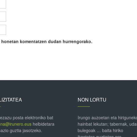
ile honetan komentatzen dudan hurrengorako.
IZITATEA
NON LORTU
 ezazu posta elektroniko bat
Irungo auzoetan eta hirigunek
ena@irunero.eus
helbidetara
hainbat lekutan; tabernak, uda
azio guztia jasotzeko.
bulegoak … baita hiriko
ikastetxe guztietan ere.