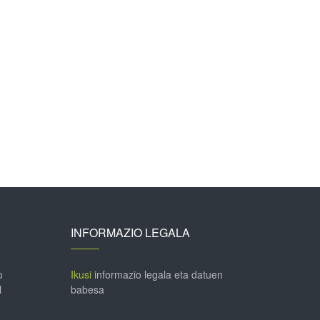
INFORMAZIO LEGALA
o
Ikusi
informazio legala eta datuen
l
babesa