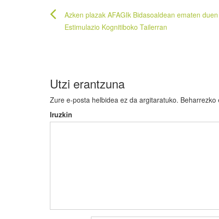
Bidalketetan
Azken plazak AFAGIk Bidasoaldean ematen duen
zehar
Estimulazio Kognitiboko Tailerran
nabigatu
Utzi erantzuna
Zure e-posta helbidea ez da argitaratuko.
Beharrezko
Iruzkin