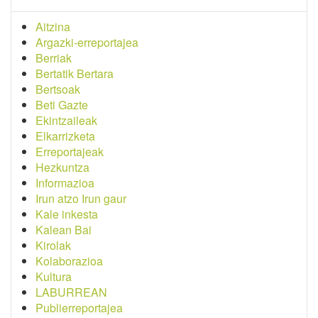
Aitzina
Argazki-erreportajea
Berriak
Bertatik Bertara
Bertsoak
Beti Gazte
Ekintzaileak
Elkarrizketa
Erreportajeak
Hezkuntza
Informazioa
Irun atzo Irun gaur
Kale inkesta
Kalean Bai
Kirolak
Kolaborazioa
Kultura
LABURREAN
Publierreportajea