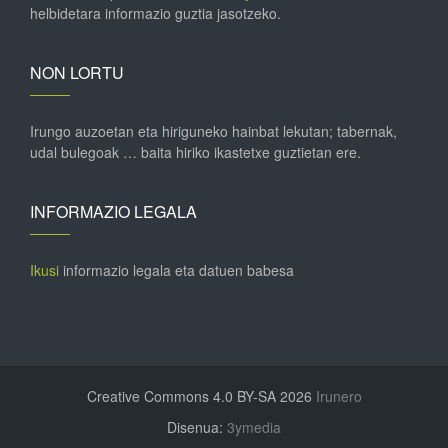
helbidetara informazio guztia jasotzeko.
NON LORTU
Irungo auzoetan eta hiriguneko hainbat lekutan; tabernak,
udal bulegoak … baita hiriko ikastetxe guztietan ere.
INFORMAZIO LEGALA
Ikusi
informazio legala eta datuen babesa
Creative Commons 4.0 BY-SA 2026
Irunero
Disenua:
3ymedia