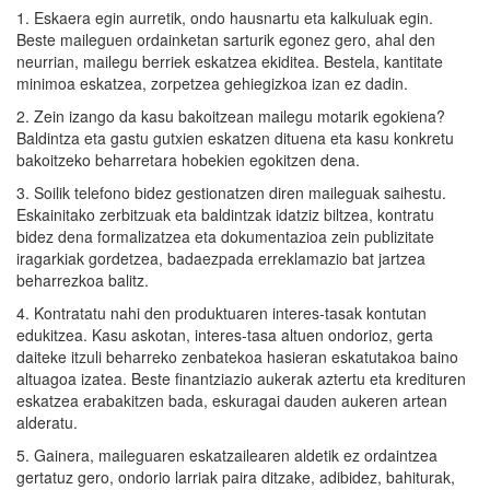
1. Eskaera egin aurretik, ondo hausnartu eta kalkuluak egin.
Beste maileguen ordainketan sarturik egonez gero, ahal den
neurrian, mailegu berriek eskatzea ekiditea. Bestela, kantitate
minimoa eskatzea, zorpetzea gehiegizkoa izan ez dadin.
2. Zein izango da kasu bakoitzean mailegu motarik egokiena?
Baldintza eta gastu gutxien eskatzen dituena eta kasu konkretu
bakoitzeko beharretara hobekien egokitzen dena.
3. Soilik telefono bidez gestionatzen diren maileguak saihestu.
Eskainitako zerbitzuak eta baldintzak idatziz biltzea, kontratu
bidez dena formalizatzea eta dokumentazioa zein publizitate
iragarkiak gordetzea, badaezpada erreklamazio bat jartzea
beharrezkoa balitz.
4. Kontratatu nahi den produktuaren interes-tasak kontutan
edukitzea. Kasu askotan, interes-tasa altuen ondorioz, gerta
daiteke itzuli beharreko zenbatekoa hasieran eskatutakoa baino
altuagoa izatea. Beste finantziazio aukerak aztertu eta kredituren
eskatzea erabakitzen bada, eskuragai dauden aukeren artean
alderatu.
5. Gainera, maileguaren eskatzailearen aldetik ez ordaintzea
gertatuz gero, ondorio larriak paira ditzake, adibidez, bahiturak,