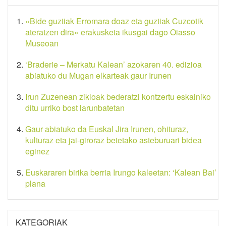
«Bide guztiak Erromara doaz eta guztiak Cuzcotik
ateratzen dira» erakusketa ikusgai dago Oiasso
Museoan
‘Braderie – Merkatu Kalean’ azokaren 40. edizioa
abiatuko du Mugan elkarteak gaur Irunen
Irun Zuzenean zikloak bederatzi kontzertu eskainiko
ditu urriko bost larunbatetan
Gaur abiatuko da Euskal Jira Irunen, ohituraz,
kulturaz eta jai-giroraz betetako asteburuari bidea
eginez
Euskararen birika berria Irungo kaleetan: ‘Kalean Bai’
plana
KATEGORIAK