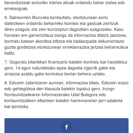
berandutzeak sorturiko interes altuak ordaindu behar izatea edo
errekarguak.
6. Salneurrien liburuxka kontsultatu, etorkizunean sortu
daitezkeen ordaindu beharreko komisio eta gastuak zeintzuk
diren ezagutu eta zein kontzepturi dagozkien ezagutzeko. Kasu
honetan ere garrantzitsua izango da informazioa idatziz jasotzea,
kontratu batean akordioa biltzea eta badaezpada dokumentazio
guztia gordetzea etorkizunean erreklamazioa jartzea beharrezkoa
balitz.
7. Gogoratu bitartekari finantzario batekin kontratu bat harpidetuz
gero, 14 egun naturaletako epea dagoela zigorrik gabe eta
arrazoia azaldu gabe kontratua bertan behera uzteko.
8. Edozein zalantzaren aurrean, informazioa bilatu. Edozein arazo
edo gehiegizkoa den klausula batekin topatuz gero, Irungo
Kontsumitzailearen Informaziorako Udal Bulegora edo
kontsumitzaileen elkarteen batekin harremanetan jarri salaketa
bat ipintzeko.