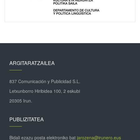
ARGITARATZAILEA
837 Comunicación y Publicidad S.L.
Letxunborro Hiribidea 100, 2 eskubi
20305 Irun.
PUBLIZITATEA
Bidali ezazu posta elektroniko bat
jarozena@irunero.eus