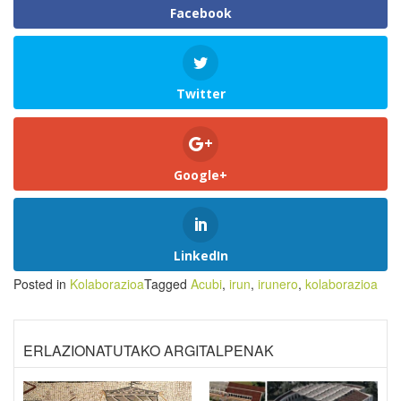
Facebook
Twitter
Google+
LinkedIn
Posted in
Kolaborazioa
Tagged
Acubi
,
irun
,
irunero
,
kolaborazioa
ERLAZIONATUTAKO ARGITALPENAK