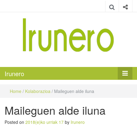
Irunero
Irungo euskarazko aldizkaria
Irunero
Home
/
Kolaborazioa
/
Maileguen alde iluna
Maileguen alde iluna
Posted on
2018(e)ko urriak 17
by
Irunero