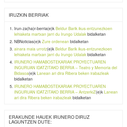
IRUZKIN BERRIAK
Irun-za(ha)r-berria
(e)k
Beldur Barik ikus-entzunezkoen
lehiaketa martxan jarri du Irungo Udalak
bidalketan
NBNoticias
(e)k
Zure ordenean
bidalketan
ainara maia urrotz
(e)k
Beldur Barik ikus-entzunezkoen
lehiaketa martxan jarri du Irungo Udalak
bidalketan
IRUNERO HAMABOSTEKARIAK PROYECTUAREN
INGURUAN IDATZITAKO BERRIA – Teatro y Memoria del
Bidasoa
(e)k
Lanean ari dira Ribera beken irabazleak
bidalketan
IRUNERO HAMABOSTEKARIAK PROYECTUAREN
INGURUAN IDATZITAKO BERRIA – AntzerkiZ
(e)k
Lanean
ari dira Ribera beken irabazleak
bidalketan
ERAKUNDE HAUEK IRUNERO DIRUZ
LAGUNTZEN DUTE: