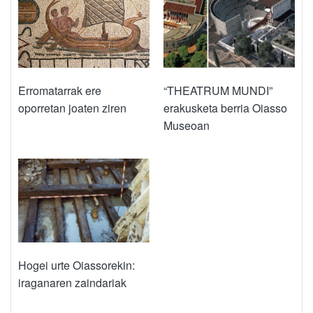
Erromatarrak ere
“THEATRUM MUNDI”
oporretan joaten ziren
erakusketa berria Oiasso
Museoan
Hogei urte Oiassorekin:
iraganaren zaindariak