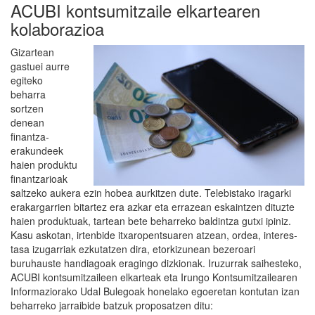
ACUBI kontsumitzaile elkartearen
kolaborazioa
Gizartean
gastuei aurre
egiteko
beharra
sortzen
denean
finantza-
erakundeek
haien produktu
finantzarioak
saltzeko aukera ezin hobea aurkitzen dute. Telebistako iragarki
erakargarrien bitartez era azkar eta errazean eskaintzen dituzte
haien produktuak, tartean bete beharreko baldintza gutxi ipiniz.
Kasu askotan, irtenbide itxaropentsuaren atzean, ordea, interes-
tasa izugarriak ezkutatzen dira, etorkizunean bezeroari
buruhauste handiagoak eragingo dizkionak. Iruzurrak saihesteko,
ACUBI kontsumitzaileen elkarteak eta Irungo Kontsumitzailearen
Informaziorako Udal Bulegoak honelako egoeretan kontutan izan
beharreko jarraibide batzuk proposatzen ditu: