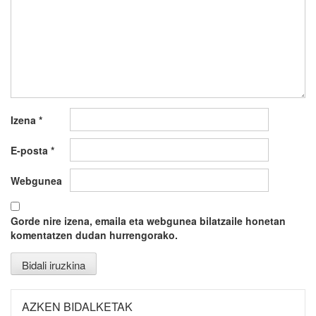
Izena
*
E-posta
*
Webgunea
Gorde nire izena, emaila eta webgunea bilatzaile honetan
komentatzen dudan hurrengorako.
AZKEN BIDALKETAK