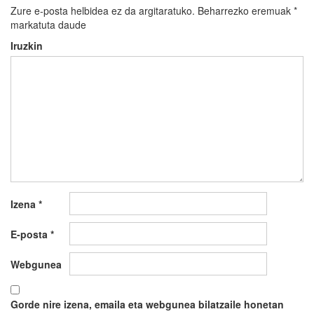
Zure e-posta helbidea ez da argitaratuko.
Beharrezko eremuak
*
markatuta daude
Iruzkin
Izena
*
E-posta
*
Webgunea
Gorde nire izena, emaila eta webgunea bilatzaile honetan