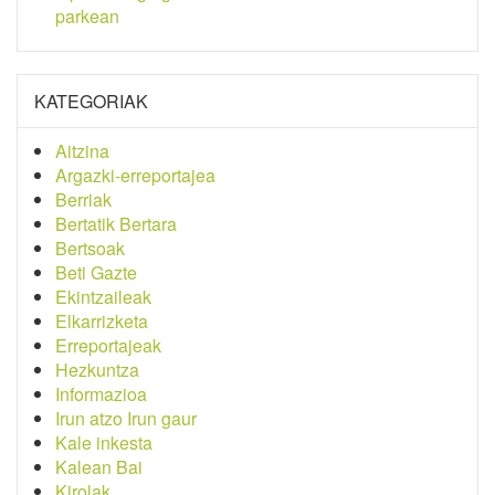
parkean
KATEGORIAK
Aitzina
Argazki-erreportajea
Berriak
Bertatik Bertara
Bertsoak
Beti Gazte
Ekintzaileak
Elkarrizketa
Erreportajeak
Hezkuntza
Informazioa
Irun atzo Irun gaur
Kale inkesta
Kalean Bai
Kirolak