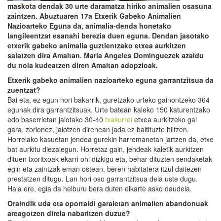
maskota dendak 30 urte daramatza hiriko animalien osasuna
zaintzen. Abuztuaren 17a Etxerik Gabeko Animalien
Nazioarteko Eguna da, animalia-denda honetako
langileentzat esanahi berezia duen eguna. Dendan jasotako
etxerik gabeko animalia guztientzako etxea aurkitzen
saiatzen dira Amaitan. Maria Angeles Dominguezek azaldu
du nola kudeatzen diren Amaitan adopzioak.
Etxerik gabeko animalien nazioarteko eguna garrantzitsua da
zuentzat?
Bai eta, ez egun hori bakarrik, guretzako urteko gainontzeko 364
egunak dira garrantzitsuak. Urte batean kaleko 150 katurentzako
edo baserrietan jaiotako 30-40
txakurrei
etxea aurkitzeko gai
gara, zorionez, jaiotzen direnean jada ez baitituzte hiltzen.
Horrelako kasuetan jendea gurekin harremanetan jartzen da, etxe
bat aurkitu diezaiegun. Horretaz gain, jendeak kaletik aurkitzen
dituen txoritxoak ekarri ohi dizkigu eta, behar dituzten sendaketak
egin eta zaintzak eman ostean, beren habitatera itzul daitezen
prestatzen ditugu. Lan hori oso garrantzitsua dela uste dugu.
Hala ere, egia da helburu bera duten elkarte asko daudela.
Oraindik uda eta oporraldi garaietan animalien abandonuak
areagotzen direla nabaritzen duzue?