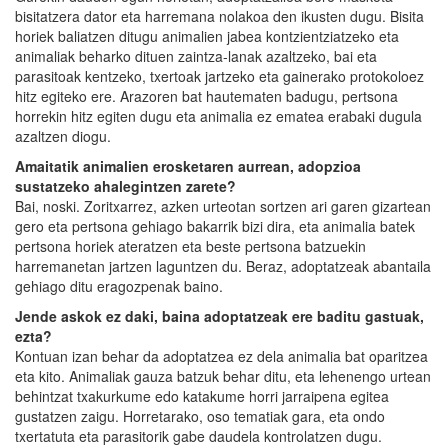
bisitatzera dator eta harremana nolakoa den ikusten dugu. Bisita
horiek baliatzen ditugu animalien jabea kontzientziatzeko eta
animaliak beharko dituen zaintza-lanak azaltzeko, bai eta
parasitoak kentzeko, txertoak jartzeko eta gainerako protokoloez
hitz egiteko ere. Arazoren bat hautematen badugu, pertsona
horrekin hitz egiten dugu eta animalia ez ematea erabaki dugula
azaltzen diogu.
Amaitatik animalien erosketaren aurrean, adopzioa
sustatzeko ahalegintzen zarete?
Bai, noski. Zoritxarrez, azken urteotan sortzen ari garen gizartean
gero eta pertsona gehiago bakarrik bizi dira, eta animalia batek
pertsona horiek ateratzen eta beste pertsona batzuekin
harremanetan jartzen laguntzen du. Beraz, adoptatzeak abantaila
gehiago ditu eragozpenak baino.
Jende askok ez daki, baina adoptatzeak ere baditu gastuak,
ezta?
Kontuan izan behar da adoptatzea ez dela animalia bat oparitzea
eta kito. Animaliak gauza batzuk behar ditu, eta lehenengo urtean
behintzat txakurkume edo katakume horri jarraipena egitea
gustatzen zaigu. Horretarako, oso tematiak gara, eta ondo
txertatuta eta parasitorik gabe daudela kontrolatzen dugu.