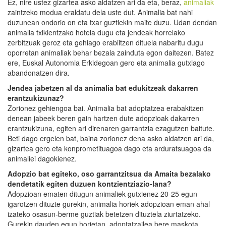
Ez, nire ustez gizartea asko aldatzen ari da eta, beraz,
animaliak
zaintzeko modua eraldatu dela uste dut. Animalia bat nahi
duzunean ondorio on eta txar guztiekin maite duzu. Udan dendan
animalia txikientzako hotela dugu eta jendeak horrelako
zerbitzuak geroz eta gehiago erabiltzen dituela nabaritu dugu
oporretan animaliak behar bezala zainduta egon daitezen. Batez
ere, Euskal Autonomia Erkidegoan gero eta animalia gutxiago
abandonatzen dira.
Jendea jabetzen al da animalia bat edukitzeak dakarren
erantzukizunaz?
Zorionez gehiengoa bai. Animalia bat adoptatzea erabakitzen
denean jabeek beren gain hartzen dute adopzioak dakarren
erantzukizuna, egiten ari direnaren garrantzia ezagutzen baitute.
Beti dago ergelen bat, baina zorionez dena asko aldatzen ari da,
gizartea gero eta konprometituagoa dago eta arduratsuagoa da
animaliei dagokienez.
Adopzio bat egiteko, oso garrantzitsua da Amaita bezalako
dendetatik egiten duzuen kontzientziazio-lana?
Adopzioan ematen ditugun animaliek gutxienez 20-25 egun
igarotzen dituzte gurekin, animalia horiek adopzioan eman ahal
izateko osasun-berme guztiak betetzen dituztela ziurtatzeko.
Gurekin dauden egun horietan, adoptatzailea bere maskota