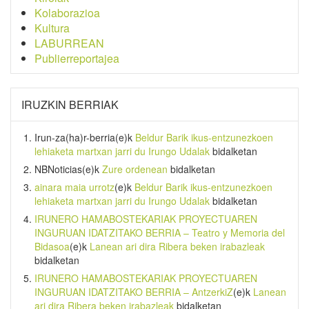
Kolaborazioa
Kultura
LABURREAN
Publierreportajea
IRUZKIN BERRIAK
Irun-za(ha)r-berria
(e)k
Beldur Barik ikus-entzunezkoen
lehiaketa martxan jarri du Irungo Udalak
bidalketan
NBNoticias
(e)k
Zure ordenean
bidalketan
ainara maia urrotz
(e)k
Beldur Barik ikus-entzunezkoen
lehiaketa martxan jarri du Irungo Udalak
bidalketan
IRUNERO HAMABOSTEKARIAK PROYECTUAREN
INGURUAN IDATZITAKO BERRIA – Teatro y Memoria del
Bidasoa
(e)k
Lanean ari dira Ribera beken irabazleak
bidalketan
IRUNERO HAMABOSTEKARIAK PROYECTUAREN
INGURUAN IDATZITAKO BERRIA – AntzerkiZ
(e)k
Lanean
ari dira Ribera beken irabazleak
bidalketan