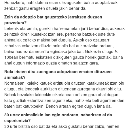
Honezkero, nahi dutena esan diezagukete, baina adoptatzeak
zenbait gastu eragiten dituela jakin behar da.
Zein da adopzio bat gauzatzeko jarraitzen duzuen
prozedura?
Lehenik eta behin, gurekin harremanetan jarri behar dira, aukerak
zeintzuk diren ikusteko; izan ere, pertsona batzuek uste dute
animaliak egiteko makina bat dugula. Askok oso ezaugarri
zehatzak eskatzen dituzte animalia bat aukeratzeko orduan,
baina hau ez da neurrira egindako jaka bat. Guk ezin ditugu %
100ean bermatu eskatzen dizkiguten gauza horiek guztiak, baina
ahal dugun informazio guztia ematen saiatzen gara.
Nola iristen dira zuengana adopzioan ematen dituzuen
animaliak?
Normalean, kaleko katuek erditu ohi dituzten katakumeak izan ohi
ditugu, eta jendeak aurkitzen dituenean guregana ekarri ohi ditu.
Nebak bezalako taldeekin elkarlanean aritzen gara ahal dugun
katu guztiak esterilizatzen laguntzeko, nahiz eta beti agertzen den
baten bat katutxoekin. Denon artean egiten dugun lana da.
30 urtez animaliekin lan egin ondoren, nabaritzen al da
esperientzia?
30 urte bizitza oso bat da eta asko gustatu behar zaizu, hemen