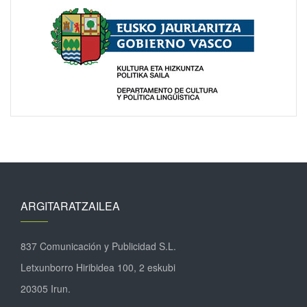
ARGITARATZAILEA
837 Comunicación y Publicidad S.L.
Letxunborro Hiribidea 100, 2 eskubi
20305 Irun.