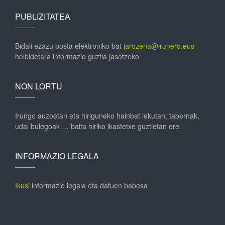
PUBLIZITATEA
Bidali ezazu posta elektroniko bat
jarozena@irunero.eus
helbidetara informazio guztia jasotzeko.
NON LORTU
Irungo auzoetan eta hiriguneko hainbat lekutan; tabernak,
udal bulegoak … baita hiriko ikastetxe guztietan ere.
INFORMAZIO LEGALA
Ikusi
informazio legala eta datuen babesa