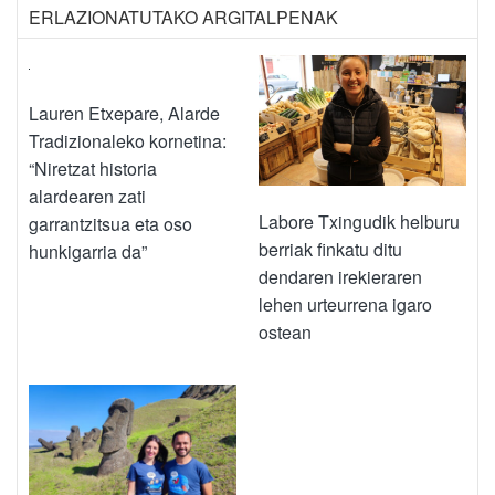
ERLAZIONATUTAKO ARGITALPENAK
Lauren Etxepare, Alarde
Tradizionaleko kornetina:
“Niretzat historia
alardearen zati
Labore Txingudik helburu
garrantzitsua eta oso
berriak finkatu ditu
hunkigarria da”
dendaren irekieraren
lehen urteurrena igaro
ostean