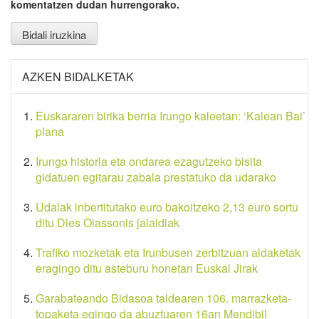
komentatzen dudan hurrengorako.
AZKEN BIDALKETAK
Euskararen birika berria Irungo kaleetan: ‘Kalean Bai’
plana
Irungo historia eta ondarea ezagutzeko bisita
gidatuen egitarau zabala prestatuko da udarako
Udalak inbertitutako euro bakoitzeko 2,13 euro sortu
ditu Dies Oiassonis jaialdiak
Trafiko mozketak eta Irunbusen zerbitzuan aldaketak
eragingo ditu asteburu honetan Euskal Jirak
Garabateando Bidasoa taldearen 106. marrazketa-
topaketa egingo da abuztuaren 16an Mendibil