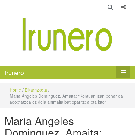
Irunero
Irungo euskarazko aldizkaria
Irunero
Home
/
Elkarrizketa
/
Maria Angeles Dominguez, Amaita: “Kontuan izan behar da
adoptatzea ez dela animalia bat oparitzea eta kito”
Maria Angeles
Dominguez, Amaita: