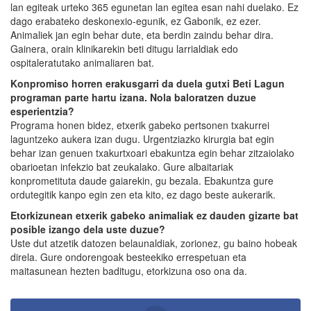
lan egiteak urteko 365 egunetan lan egitea esan nahi duelako. Ez
dago erabateko deskonexio-egunik, ez Gabonik, ez ezer.
Animaliek jan egin behar dute, eta berdin zaindu behar dira.
Gainera, orain klinikarekin beti ditugu larrialdiak edo
ospitaleratutako animaliaren bat.
Konpromiso horren erakusgarri da duela gutxi Beti Lagun
programan parte hartu izana. Nola baloratzen duzue
esperientzia?
Programa honen bidez, etxerik gabeko pertsonen txakurrei
laguntzeko aukera izan dugu. Urgentziazko kirurgia bat egin
behar izan genuen txakurtxoari ebakuntza egin behar zitzaiolako
obarioetan infekzio bat zeukalako. Gure albaitariak
konprometituta daude gaiarekin, gu bezala. Ebakuntza gure
ordutegitik kanpo egin zen eta kito, ez dago beste aukerarik.
Etorkizunean etxerik gabeko animaliak ez dauden gizarte bat
posible izango dela uste duzue?
Uste dut atzetik datozen belaunaldiak, zorionez, gu baino hobeak
direla. Gure ondorengoak besteekiko errespetuan eta
maitasunean hezten baditugu, etorkizuna oso ona da.