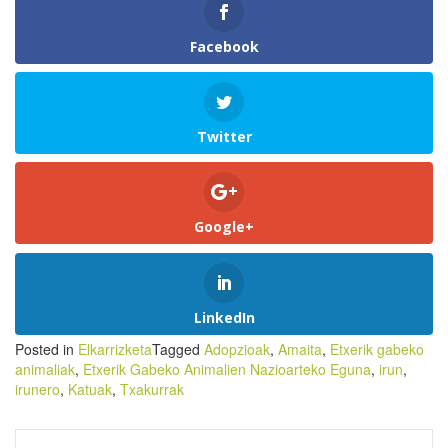
Facebook
Twitter
Google+
LinkedIn
Posted in
Elkarrizketa
Tagged
Adopzioak
,
Amaita
,
Etxerik gabeko
animaliak
,
Etxerik Gabeko Animalien Nazioarteko Eguna
,
irun
,
irunero
,
Katuak
,
Txakurrak