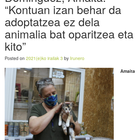
“Kontuan izan behar da
adoptatzea ez dela
animalia bat oparitzea eta
kito”
Posted on
2021(e)ko irailak 3
by
Irunero
Amaita