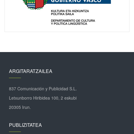
ARGITARATZAILEA
837 Comunicación y Publicidad S.L.
Letxunborro Hiribidea 100, 2 eskubi
20305 Irun.
PUBLIZITATEA