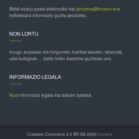
Bidali ezazu posta elektroniko bat
jarozena@irunero.eus
helbidetara informazio guztia jasotzeko.
NON LORTU
Irungo auzoetan eta hiriguneko hainbat lekutan; tabernak,
udal bulegoak … baita hiriko ikastetxe guztietan ere.
INFORMAZIO LEGALA
Ikusi
informazio legala eta datuen babesa
Creative Commons 4.0 BY-SA 2026
Irunero