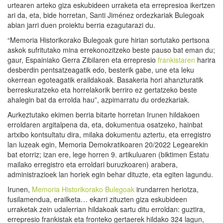
urtearen arteko giza eskubideen urraketa eta errepresioa ikertzen
ari da, eta, bide horretan, Santi Jiménez ordezkariak Bulegoak
abian jarri duen proiektu berria ezagutarazi du.
“Memoria Historikorako Bulegoak gure hirian sortutako pertsona
askok sufritutako mina errekonozitzeko beste pauso bat eman du;
gaur, Espainiako Gerra Zibilaren eta errepresio
frankistaren
harira
desberdin pentsatzeagatik edo, besterik gabe, une eta leku
okerrean egoteagatik eraildakoak. Basakeria hori ahanzturatik
berreskuratzeko eta horrelakorik berriro ez gertatzeko beste
ahalegin bat da errolda hau”, azpimarratu du ordezkariak.
Aurkeztutako ekimen berria bitarte horretan Irunen hildakoen
erroldaren argitalpena da, eta, dokumentua osatzeko, hainbat
artxibo kontsultatu dira, milaka dokumentu aztertu, eta erregistro
lan luzeak egin, Memoria Demokratikoaren 20/2022 Legearekin
bat etorriz; izan ere, lege horren 9. artikuluaren (biktimen Estatu
mailako erregistro eta erroldari buruzkoaren) arabera,
administrazioek lan horiek egin behar dituzte, eta egiten lagundu.
Irunen,
Memoria Historikorako Bulegoak
irundarren heriotza,
fusilamendua, erailketa… ekarri zituzten giza eskubideen
urraketak zein udalerrian hildakoak sartu ditu erroldan: guztira,
errepresio frankistak eta fronteko gertaerek hildako 324 lagun,