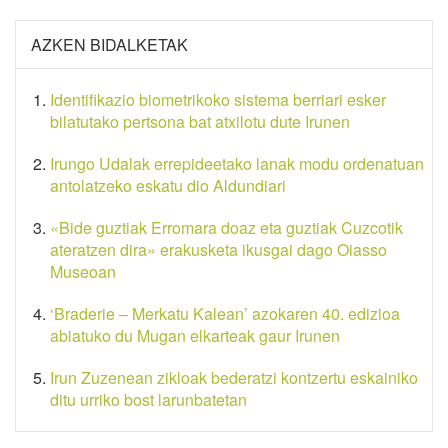
AZKEN BIDALKETAK
Identifikazio biometrikoko sistema berriari esker
bilatutako pertsona bat atxilotu dute Irunen
Irungo Udalak errepideetako lanak modu ordenatuan
antolatzeko eskatu dio Aldundiari
«Bide guztiak Erromara doaz eta guztiak Cuzcotik
ateratzen dira» erakusketa ikusgai dago Oiasso
Museoan
‘Braderie – Merkatu Kalean’ azokaren 40. edizioa
abiatuko du Mugan elkarteak gaur Irunen
Irun Zuzenean zikloak bederatzi kontzertu eskainiko
ditu urriko bost larunbatetan