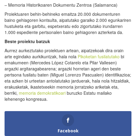
– Memoria Historikoaren Dokumentu Zentroa (Salamanca)
Proiektuaren behin-behineko emaitza 20.000 dokumenturen
baino gehiagoren kontsulta, aipatutako garaiko 2.000 egunkariren
hustuketa eta garbitu, espetxeratu edo zigortutako irundarren
1.000 espediente pertsonalen baino gehiagoren azterketa da.
Beste proiektu batzuk
Aurrez aurkeztutako proiektuen artean, aipatzekoak dira orain
arte egindako aurkikuntzak, hala nola
Pikoketan fusilatutako
bi
emakumeen (Mercedes López Cotarelo eta Pilar Vallesen)
argazki argitaragabearena; argazki horretan ageri den beste
pertsona fusilatu baten (Miguel Lorenzo Pascualen) identifikazioa;
eta azken bi urteetan antolatutako jarduerak, hala nola hitzaldiak,
erakusketak, ikastetxeekin memoria jorratzeko ariketak eta,
berriki,
memoria demokratikoari
buruzko Estatu mailako
lehenengo kongresua.
Facebook