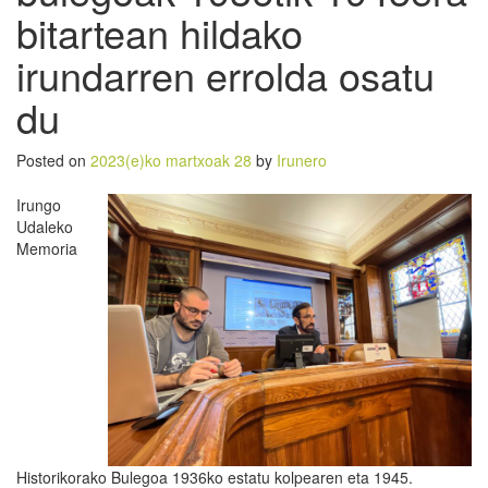
bitartean hildako
irundarren errolda osatu
du
Posted on
2023(e)ko martxoak 28
by
Irunero
Irungo
Udaleko
Memoria
Historikorako Bulegoa 1936ko estatu kolpearen eta 1945.