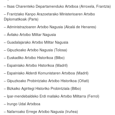
– Itsas Charenteko Departamenduko Artxiboa (Arroxela, Frantzia)
– Frantziako Kanpo Arazoetarako Ministerioaren Artxibo
Diplomatikoak (Paris)
– Administrazioaren Artxibo Nagusia (Alcalá de Henares)
– Ávilako Artxibo Militar Nagusia
– Guadalajarako Artxibo Militar Nagusia
– Gipuzkoako Artxibo Nagusia (Tolosa)
– Euskadiko Artxibo Historikoa (Bilbo)
– Espainiako Artxibo Historikoa (Madril)
– Espainiako Alderdi Komunistaren Artxiboa (Madril)
– Gipuzkoako Probintziako Artxibo Historikoa (Oñati)
– Bizkaiko Agiritegi Historiko Probintziala (Bilbo)
– Ipar-mendebaldeko Erdi mailako Artxibo Militarra (Ferrol)
– Irungo Udal Artxiboa
– Nafarroako Errege Artxibo Nagusia (Iruñea)