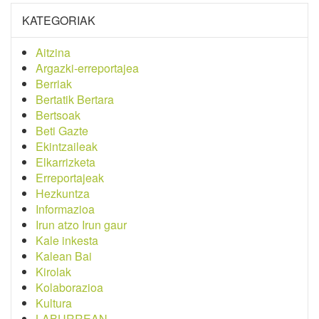
KATEGORIAK
Aitzina
Argazki-erreportajea
Berriak
Bertatik Bertara
Bertsoak
Beti Gazte
Ekintzaileak
Elkarrizketa
Erreportajeak
Hezkuntza
Informazioa
Irun atzo Irun gaur
Kale inkesta
Kalean Bai
Kirolak
Kolaborazioa
Kultura
LABURREAN