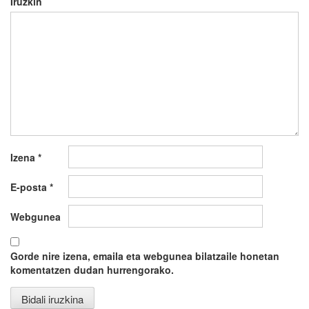
Iruzkin
Izena
*
E-posta
*
Webgunea
Gorde nire izena, emaila eta webgunea bilatzaile honetan
komentatzen dudan hurrengorako.