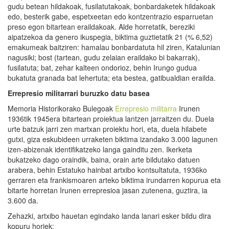
gudu betean hildakoak, fusilatutakoak, bonbardaketek hildakoak
edo, besterik gabe, espetxeetan edo kontzentrazio esparruetan
preso egon bitartean eraildakoak. Alde horretatik, bereziki
aipatzekoa da genero ikuspegia, biktima guztietatik 21 (% 6,52)
emakumeak baitziren: hamalau bonbardatuta hil ziren, Katalunian
nagusiki; bost (tartean, gudu zelaian eraildako bi bakarrak),
fusilatuta; bat, zehar kalteen ondorioz, behin Irungo gudua
bukatuta granada bat lehertuta; eta bestea, gatibualdian erailda.
Errepresio militarrari buruzko datu basea
Memoria Historikorako Bulegoak
Errepresio militarra
Irunen
1936tik 1945era bitartean proiektua lantzen jarraitzen du. Duela
urte batzuk jarri zen martxan proiektu hori, eta, duela hilabete
gutxi, giza eskubideen urraketen biktima izandako 3.000 lagunen
izen-abizenak identifikatzeko langa gainditu zen. Ikerketa
bukatzeko dago oraindik, baina, orain arte bildutako datuen
arabera, behin Estatuko hainbat artxibo kontsultatuta, 1936ko
gerraren eta frankismoaren arteko biktima irundarren kopurua eta
bitarte horretan Irunen errepresioa jasan zutenena, guztira, ia
3.600 da.
Zehazki, artxibo hauetan egindako landa lanari esker bildu dira
kopuru horiek: