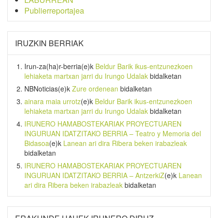
Publierreportajea
IRUZKIN BERRIAK
Irun-za(ha)r-berria
(e)k
Beldur Barik ikus-entzunezkoen
lehiaketa martxan jarri du Irungo Udalak
bidalketan
NBNoticias
(e)k
Zure ordenean
bidalketan
ainara maia urrotz
(e)k
Beldur Barik ikus-entzunezkoen
lehiaketa martxan jarri du Irungo Udalak
bidalketan
IRUNERO HAMABOSTEKARIAK PROYECTUAREN
INGURUAN IDATZITAKO BERRIA – Teatro y Memoria del
Bidasoa
(e)k
Lanean ari dira Ribera beken irabazleak
bidalketan
IRUNERO HAMABOSTEKARIAK PROYECTUAREN
INGURUAN IDATZITAKO BERRIA – AntzerkiZ
(e)k
Lanean
ari dira Ribera beken irabazleak
bidalketan