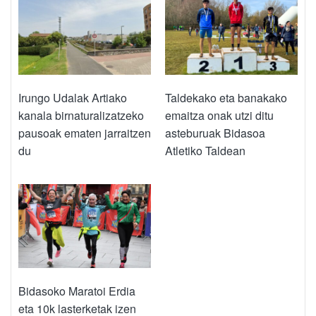
Irungo Udalak Artiako
Taldekako eta banakako
kanala birnaturalizatzeko
emaitza onak utzi ditu
pausoak ematen jarraitzen
asteburuak Bidasoa
du
Atletiko Taldean
Bidasoko Maratoi Erdia
eta 10k lasterketak izen