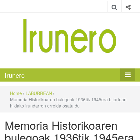
Irunero
Irungo euskarazko aldizkaria
Irunero
Home
/
LABURREAN
/
Memoria Historikoaren bulegoak 1936tik 1945era bitartean
hildako irundarren errolda osatu du
Memoria Historikoaren
bulegoak 1936tik 1945era