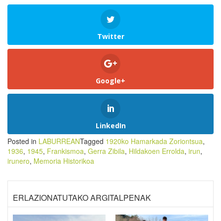
Twitter
Google+
LinkedIn
Posted in
LABURREAN
Tagged
1920ko Hamarkada Zoriontsua
,
1936
,
1945
,
Frankismoa
,
Gerra Zibila
,
Hildakoen Errolda
,
irun
,
irunero
,
Memoria Historikoa
ERLAZIONATUTAKO ARGITALPENAK