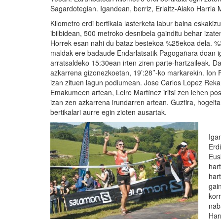
Sagardotegian. Igandean, berriz, Erlaitz-Aiako Harria
Kilometro erdi bertikala lasterketa labur baina eskaki
ibilbidean, 500 metroko desnibela gainditu behar izate
Horrek esan nahi du bataz bestekoa %25ekoa dela. %
maldak ere badaude Endarlatsatik Pagogañara doan i
arratsaldeko 15:30ean irten ziren parte-hartzaileak. D
azkarrena gizonezkoetan, 19’:28’’-ko markarekin. Ion R
izan zituen lagun podiumean. Jose Carlos Lopez Rekar
Emakumeen artean, Leire Martínez iritsi zen lehen p
izan zen azkarrena irundarren artean. Guztira, hogeita 
bertikalari aurre egin zioten ausartak.
Igan
Erd
Eus
har
har
gai
korr
nab
Har