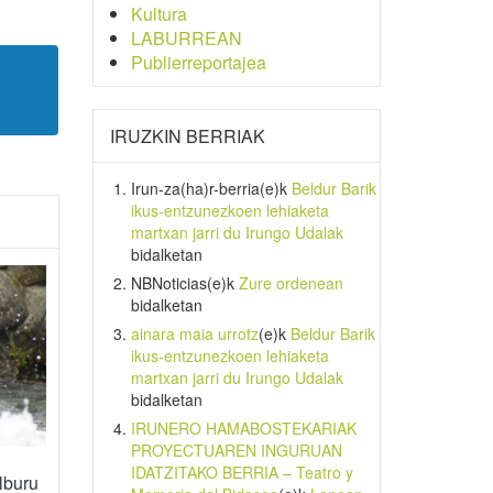
Kultura
LABURREAN
Publierreportajea
IRUZKIN BERRIAK
Irun-za(ha)r-berria
(e)k
Beldur Barik
ikus-entzunezkoen lehiaketa
martxan jarri du Irungo Udalak
bidalketan
NBNoticias
(e)k
Zure ordenean
bidalketan
ainara maia urrotz
(e)k
Beldur Barik
ikus-entzunezkoen lehiaketa
martxan jarri du Irungo Udalak
bidalketan
IRUNERO HAMABOSTEKARIAK
PROYECTUAREN INGURUAN
IDATZITAKO BERRIA – Teatro y
lburu