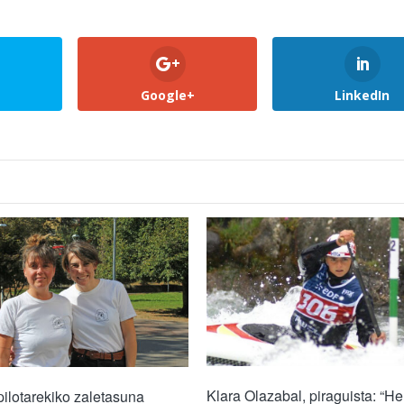
Google+
LinkedIn
Klara Olazabal, piraguista: “He
pilotarekiko zaletasuna