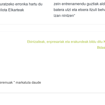
zein entrenamendu guztiak al
uratzeko erronka hartu du
batera utzi eta etxera itzuli beh
Pilota Elkarteak
izan nintzen”
Ekintzaileak, enpresariak eta erakundeak bildu ditu 
Bida
 eremuak
*
markatuta daude