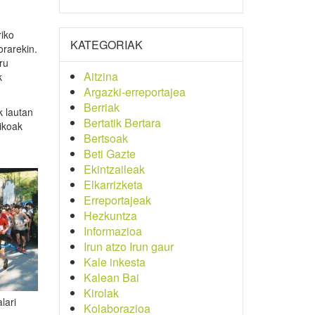
riko
KATEGORIAK
orarekin.
ru
Aitzina
k
Argazki-erreportajea
Berriak
k lautan
Bertatik Bertara
nikoak
Bertsoak
Beti Gazte
Ekintzaileak
Elkarrizketa
Erreportajeak
Hezkuntza
Informazioa
Irun atzo Irun gaur
Kale inkesta
Kalean Bai
Kirolak
lari
Kolaborazioa