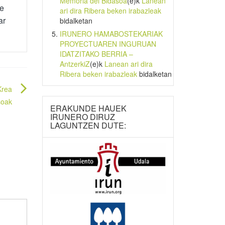
Memoria del Bidasoa
(e)k
Lanean
de
ari dira Ribera beken irabazleak
ar
bidalketan
IRUNERO HAMABOSTEKARIAK
PROYECTUAREN INGURUAN
IDATZITAKO BERRIA –
AntzerkiZ
(e)k
Lanean ari dira
Ribera beken irabazleak
bidalketan
Krea
soak
ERAKUNDE HAUEK
IRUNERO DIRUZ
LAGUNTZEN DUTE: