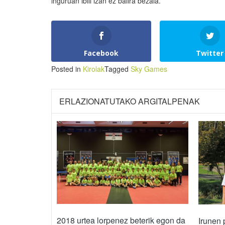
inguruan ibili izan ez balira bezala.
Facebook
Twitter
Posted in
Kirolak
Tagged
Sky Games
ERLAZIONATUTAKO ARGITALPENAK
2018 urtea lorpenez beterik egon da
Irunen 