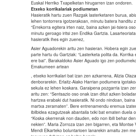
Euskal Herriko Txapelketan hirugarren izan ondoren.
Etxeko korrikalariak podiumetan
Hasieratik hartu zuen Razgak lasterketaren burua, ab
lehen tontorrera igotzerakoan, minutu batera handitu 
“Errekorra egitera irten naiz, baina azken jai-tsiera os
minutu geroago iritsi zen Endika Gartzia. Lasarteoriata
hasieratik ihes egin zuenez,
Asier Aguadorekin aritu zen hasieran. Hobera egin zue
parte hartu du Gartziak: “Lasterketa polita da. Korrika
ere bai”. Barakaldoko Asier Aguado igo zen podiumeko 
Emakumeen artean
, etxeko korrikalari bat izan zen azkarrena, Alizia Olaz
denborarekin. Erlaitz-Aiako Harrian podiumera igotako
sekula ez lehen koskara. Garaipena pozgarria izan ze
aritu zen: “Sentsazio oso onak izan ditut azken boladan
hartzea erabaki dut hasieratik. Ni ondo nindoan, baina
martxa zeramaten”. Bere entrenamendu eremua izaten 
ibilbidea ezagutzeak abantaila txiki bat ematen duela 
“Koska okerrenak non dauden, edo non ibili behar den 
nekien”. Maria Zorroza izan zen bigarren, eta Montse 
Mendi Elkarteko boluntarioen lanarekin amaitu zen mend