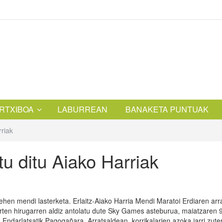
RTXIBOA
LABURREAN
BANAKETA PUNTUAK
rriak
tu ditu Aiako Harriak
 lehen mendi lasterketa. Erlaitz-Aiako Harria Mendi Maratoi Erdiaren ar
urten hirugarren aldiz antolatu dute Sky Games asteburua, maiatzaren 
 Endarlatsatik Pagogañara. Arratsaldean, korrikalarien azoka jarri zute