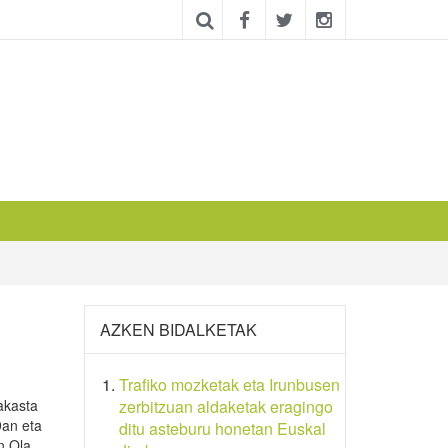
AZKEN BIDALKETAK
Trafiko mozketak eta Irunbusen
rakasta
zerbitzuan aldaketak eragingo
9an eta
ditu asteburu honetan Euskal
n Ola