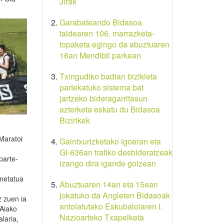
Jirak
Garabateando Bidasoa
taldearen 106. marrazketa-
topaketa egingo da abuztuaren
16an Mendibil parkean
Txingudiko badian bizikleta
partekatuko sistema bat
jartzeko bideragarritasun
azterketa eskatu du Bidasoa
Bizirikek
 Maratoi
Gaintxurizketako igoeran eta
GI-636an trafiko desbideratzeak
parte-
izango dira igande goizean
 metatua
Abuztuaren 14an eta 15ean
jokatuko da Angleten Bidasoak
z zuen ia
antolatutako Eskubaloiaren I.
 Aiako
Nazioarteko Txapelketa
laria,