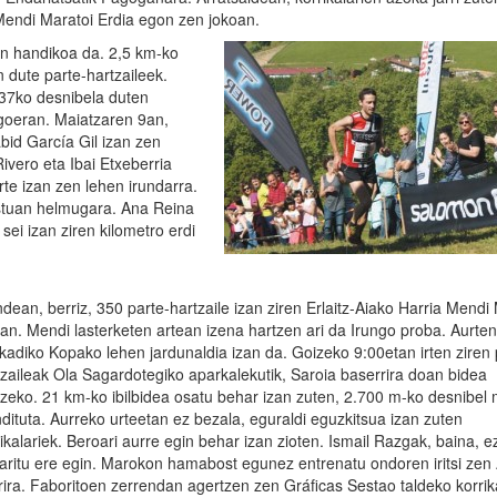
 Mendi Maratoi Erdia egon zen jokoan.
zun handikoa da. 2,5 km-ko
n dute parte-hartzaileek.
37ko desnibela duten
goeran. Maiatzaren 9an,
abid García Gil izan zen
ivero eta Ibai Etxeberria
te izan zen lehen irundarra.
ostuan helmugara. Ana Reina
sei izan ziren kilometro erdi
dean, berriz, 350 parte-hartzaile izan ziren Erlaitz-Aiako Harria Mendi
ian. Mendi lasterketen artean izena hartzen ari da Irungo proba. Aurten
kadiko Kopako lehen jardunaldia izan da. Goizeko 9:00etan irten ziren 
tzaileak Ola Sagardotegiko aparkalekutik, Saroia baserrira doan bidea
tzeko. 21 km-ko ibilbidea osatu behar izan zuten, 2.700 m-ko desnibel
ndituta. Aurreko urteetan ez bezala, eguraldi eguzkitsua izan zuten
ikalariek. Beroari aurre egin behar izan zioten. Ismail Razgak, baina, e
aritu ere egin. Marokon hamabost egunez entrenatu ondoren iritsi zen
rira. Faboritoen zerrendan agertzen zen Gráficas Sestao taldeko korrika