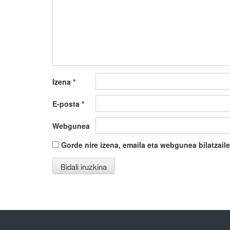
Izena
*
E-posta
*
Webgunea
Gorde nire izena, emaila eta webgunea bilatza