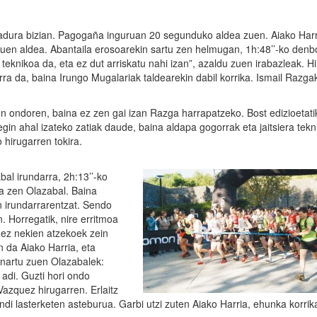
iadura bizian. Pagogaña inguruan 20 segunduko aldea zuen. Aiako Har
zuen aldea. Abantaila erosoarekin sartu zen helmugan, 1h:48’’-ko denb
o teknikoa da, eta ez dut arriskatu nahi izan”, azaldu zuen irabazleak. Hi
rra da, baina Irungo Mugalariak taldearekin dabil korrika. Ismail Razga
n ondoren, baina ez zen gai izan Razga harrapatzeko. Bost edizioetati
 egin ahal izateko zatiak daude, baina aldapa gogorrak eta jaitsiera tek
hirugarren tokira.
abal irundarra, 2h:13’’-ko
a zen Olazabal. Baina
n irundarrarentzat. Sendo
. Horregatik, nire erritmoa
 ez nekien atzekoek zein
da Aiako Harria, eta
onartu zuen Olazabalek:
adi. Guzti hori ondo
Vazquez hirugarren. Erlaitz
i lasterketen asteburua. Garbi utzi zuten Aiako Harria, ehunka korrika