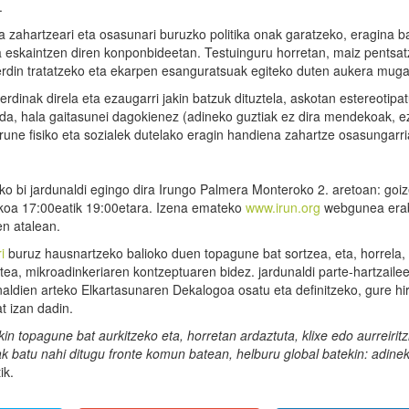
.
a zahartzeari eta osasunari buruzko politika onak garatzeko, eragina b
a eskaintzen diren konponbideetan. Testuinguru horretan, maiz pentsa
berdin tratatzeko eta ekarpen esanguratsuak egiteko duten aukera muga
berdinak direla eta ezaugarri jakin batzuk dituztela, askotan estereotip
a da, hala gaitasunei dagokienez (adineko guztiak ez dira mendekoak, 
urune fisiko eta sozialek dutelako eragin handiena zahartze osasungarri
ko bi jardunaldi egingo dira Irungo Palmera Monteroko 2. aretoan: goi
dekoa 17:00eatik 19:00etara. Izena emateko
www.irun.org
webgunea erab
n atalean.
i
buruz hausnartzeko balioko duen topagune bat sortzea, eta, horrela,
ea, mikroadinkeriaren kontzeptuaren bidez. jardunaldi parte-hartzaile
aldien arteko Elkartasunaren Dekalogoa osatu eta definitzeko, gure hir
t izan dadin.
kin topagune bat aurkitzeko eta, horretan ardaztuta, klixe edo aurreiritz
ak batu nahi ditugu fronte komun batean, helburu global batekin: adine
ik.