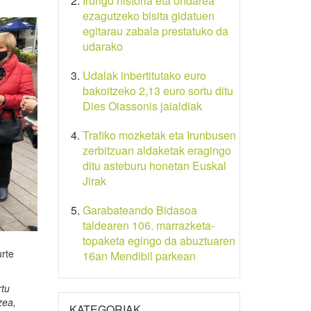
Irungo historia eta ondarea
ezagutzeko bisita gidatuen
egitarau zabala prestatuko da
udarako
Udalak inbertitutako euro
bakoitzeko 2,13 euro sortu ditu
Dies Oiassonis jaialdiak
Trafiko mozketak eta Irunbusen
zerbitzuan aldaketak eragingo
ditu asteburu honetan Euskal
Jirak
Garabateando Bidasoa
taldearen 106. marrazketa-
topaketa egingo da abuztuaren
urte
16an Mendibil parkean
rtu
zea,
KATEGORIAK