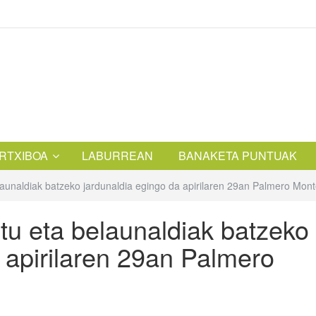
RTXIBOA
LABURREAN
BANAKETA PUNTUAK
launaldiak batzeko jardunaldia egingo da apirilaren 29an Palmero Mon
tu eta belaunaldiak batzeko
 apirilaren 29an Palmero