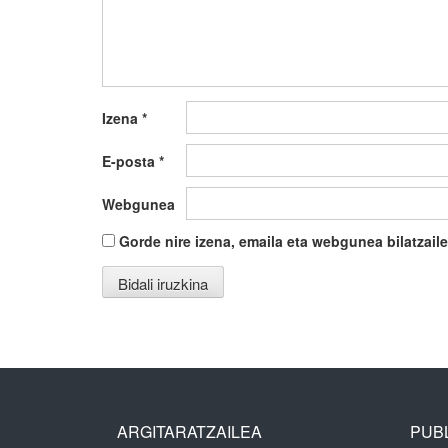
Izena
*
E-posta
*
Webgunea
Gorde nire izena, emaila eta webgunea bilatza
ARGITARATZAILEA
PUBL