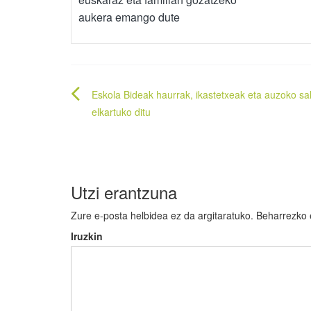
aukera emango dute
Bidalketetan
Eskola Bideak haurrak, ikastetxeak eta auzoko sal
zehar
elkartuko ditu
nabigatu
Utzi erantzuna
Zure e-posta helbidea ez da argitaratuko.
Beharrezko
Iruzkin