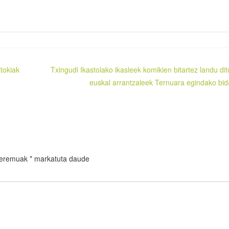
tokiak
Txingudi Ikastolako ikasleek komikien bitartez landu dit
euskal arrantzaleek Ternuara egindako bid
 eremuak
*
markatuta daude