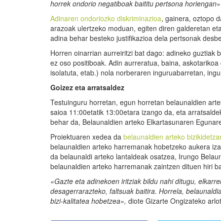
horrek ondorio negatiboak baititu pertsona horiengan
»
Adinaren ondoriozko diskriminazioa
, gainera, oztopo d
arazoak ulertzeko moduan, egiten diren galderetan et
adina behar besteko justifikazioa dela pertsonak des
Horren oinarrian aurreiritzi bat dago: adineko guztiak 
ez oso positiboak. Adin aurreratua, baina, askotariko
isolatuta, etab.) nola norberaren inguruabarretan, ing
Goizez eta arratsaldez
Testuinguru horretan, egun horretan belaunaldien arte
saioa 11:00etatik 13:00etara izango da, eta arratsal
behar da, Belaunaldien arteko Elkartasunaren Egunare
Proiektuaren xedea da
belaunaldien arteko bizikidetzar
belaunaldien arteko harremanak hobetzeko aukera izat
da belaunaldi arteko lantaldeak osatzea, Irungo Belaun
belaunaldien arteko harremanak zaintzen dituen hiri ba
«Gazte eta adinekoen iritziak bildu nahi ditugu, elkarre
desagerrarazteko, faltsuak baitira.
Horrela, belaunaldi
bizi-kalitatea hobetzea
»,
diote Gizarte Ongizateko arlot