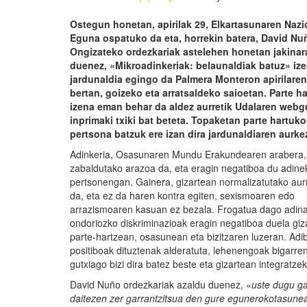
Ostegun honetan, apirilak 29, Elkartasunaren Nazi
Eguna ospatuko da eta, horrekin batera, David Nu
Ongizateko ordezkariak astelehen honetan jakinar
duenez, «Mikroadinkeriak: belaunaldiak batuz» iz
jardunaldia egingo da Palmera Monteron apirilare
bertan, goizeko eta arratsaldeko saioetan. Parte ha
izena eman behar da aldez aurretik Udalaren web
inprimaki txiki bat beteta. Topaketan parte hartuk
pertsona batzuk ere izan dira jardunaldiaren aurk
Adinkeria, Osasunaren Mundu Erakundearen arabera,
zabaldutako arazoa da, eta eragin negatiboa du adine
pertsonengan. Gainera, gizartean normalizatutako aurre
da, eta ez da haren kontra egiten, sexismoaren edo
arrazismoaren kasuan ez bezala. Frogatua dago adin
ondoriozko diskriminazioak eragin negatiboa duela giz
parte-hartzean, osasunean eta bizitzaren luzeran. Adib
positiboak dituztenak alderatuta, lehenengoak bigarr
gutxiago bizi dira batez beste eta gizartean integratze
David Nuño ordezkariak azaldu duenez, «
uste dugu gar
daitezen zer garrantzitsua den gure egunerokotasunean