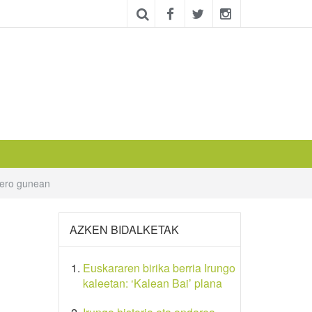
tero gunean
AZKEN BIDALKETAK
Euskararen birika berria Irungo
kaleetan: ‘Kalean Bai’ plana