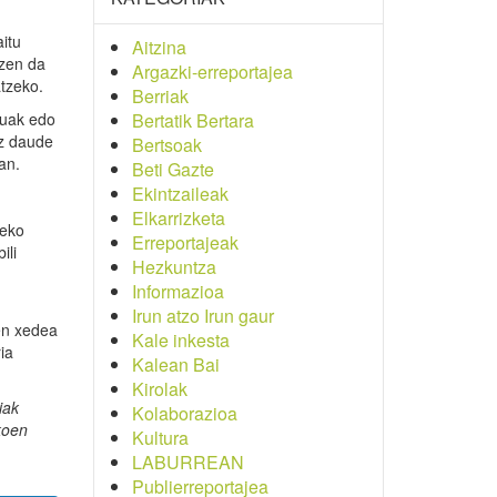
aitu
Aitzina
tzen da
Argazki-erreportajea
tzeko.
Berriak
atuak edo
Bertatik Bertara
ez daude
Bertsoak
an.
Beti Gazte
Ekintzaileak
Elkarrizketa
zeko
Erreportajeak
ili
Hezkuntza
Informazioa
Irun atzo Irun gaur
en xedea
Kale inkesta
ia
Kalean Bai
Kirolak
iak
Kolaborazioa
koen
Kultura
LABURREAN
Publierreportajea