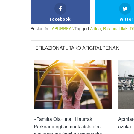
Facebook
Twitter
Posted in
LABURREAN
Tagged
Adina
,
Belaunaldiak
,
Di
ERLAZIONATUTAKO ARGITALPENAK
«Familia Ola» eta «Haurrak
Apirila
Parkean» egitasmoek aisialdiaz
azoka 
euskaraz eta familian gozatzeko