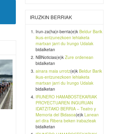
IRUZKIN BERRIAK
Irun-za(ha)r-berria
(e)k
Beldur Barik
ikus-entzunezkoen lehiaketa
martxan jarri du Irungo Udalak
bidalketan
NBNoticias
(e)k
Zure ordenean
bidalketan
ainara maia urrotz
(e)k
Beldur Barik
ikus-entzunezkoen lehiaketa
martxan jarri du Irungo Udalak
bidalketan
IRUNERO HAMABOSTEKARIAK
PROYECTUAREN INGURUAN
IDATZITAKO BERRIA – Teatro y
Memoria del Bidasoa
(e)k
Lanean
ari dira Ribera beken irabazleak
bidalketan