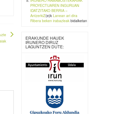
IRUNERO HAMABOSTEKARIAK
PROYECTUAREN INGURUAN
IDATZITAKO BERRIA –
AntzerkiZ
(e)k
Lanean ari dira
Ribera beken irabazleak
bidalketan
uzte
ERAKUNDE HAUEK
aiak
IRUNERO DIRUZ
LAGUNTZEN DUTE: