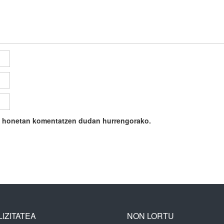
ile honetan komentatzen dudan hurrengorako.
IZITATEA
NON LORTU