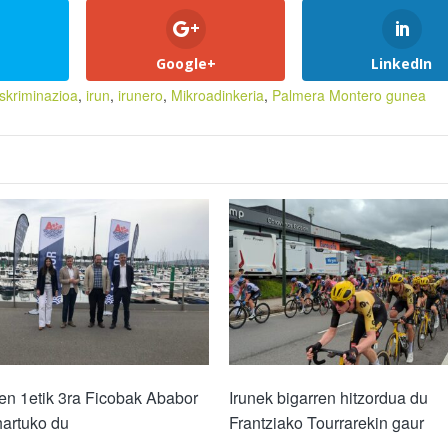
Google+
LinkedIn
skriminazioa
,
irun
,
irunero
,
Mikroadinkeria
,
Palmera Montero gunea
ren 1etik 3ra Ficobak Ababor
Irunek bigarren hitzordua du
hartuko du
Frantziako Tourrarekin gaur