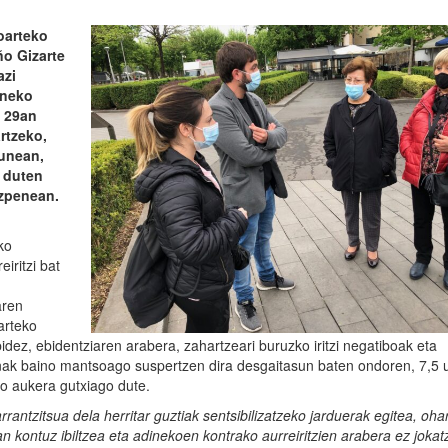
oarteko
ño Gizarte
azi
eneko
n 29an
rtzeko,
gunean,
o duten
ezpenean.
ko
iritzi bat
aren
arteko
idez, ebidentziaren arabera, zahartzeari buruzko iritzi negatiboak eta
enak baino mantsoago suspertzen dira desgaitasun baten ondoren, 7,5 
ko aukera gutxiago dute.
rantzitsua dela herritar guztiak sentsibilizatzeko jarduerak egitea, oha
 kontuz ibiltzea eta adinekoen kontrako aurreiritzien arabera ez jokat